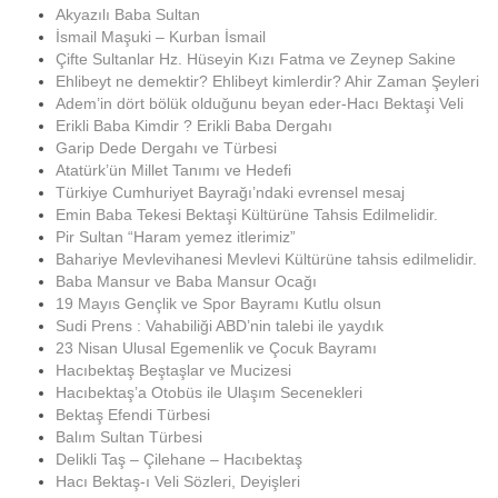
Akyazılı Baba Sultan
İsmail Maşuki – Kurban İsmail
Çifte Sultanlar Hz. Hüseyin Kızı Fatma ve Zeynep Sakine
Ehlibeyt ne demektir? Ehlibeyt kimlerdir? Ahir Zaman Şeyleri
Adem’in dört bölük olduğunu beyan eder-Hacı Bektaşi Veli
Erikli Baba Kimdir ? Erikli Baba Dergahı
Garip Dede Dergahı ve Türbesi
Atatürk’ün Millet Tanımı ve Hedefi
Türkiye Cumhuriyet Bayrağı’ndaki evrensel mesaj
Emin Baba Tekesi Bektaşi Kültürüne Tahsis Edilmelidir.
Pir Sultan “Haram yemez itlerimiz”
Bahariye Mevlevihanesi Mevlevi Kültürüne tahsis edilmelidir.
Baba Mansur ve Baba Mansur Ocağı
19 Mayıs Gençlik ve Spor Bayramı Kutlu olsun
Sudi Prens : Vahabiliği ABD’nin talebi ile yaydık
23 Nisan Ulusal Egemenlik ve Çocuk Bayramı
Hacıbektaş Beştaşlar ve Mucizesi
Hacıbektaş’a Otobüs ile Ulaşım Secenekleri
Bektaş Efendi Türbesi
Balım Sultan Türbesi
Delikli Taş – Çilehane – Hacıbektaş
Hacı Bektaş-ı Veli Sözleri, Deyişleri