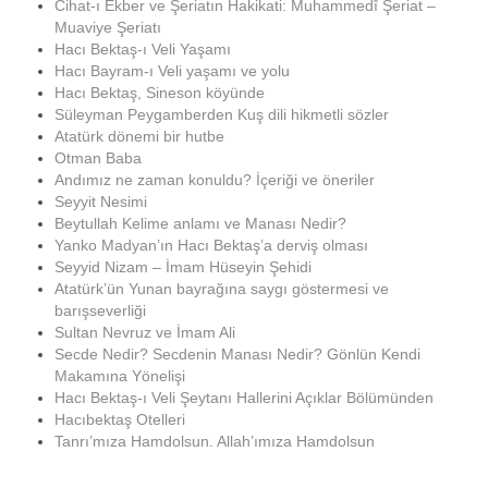
Cihat-ı Ekber ve Şeriatın Hakikati: Muhammedî Şeriat –
Muaviye Şeriatı
Hacı Bektaş-ı Veli Yaşamı
Hacı Bayram-ı Veli yaşamı ve yolu
Hacı Bektaş, Sineson köyünde
Süleyman Peygamberden Kuş dili hikmetli sözler
Atatürk dönemi bir hutbe
Otman Baba
Andımız ne zaman konuldu? İçeriği ve öneriler
Seyyit Nesimi
Beytullah Kelime anlamı ve Manası Nedir?
Yanko Madyan’ın Hacı Bektaş’a derviş olması
Seyyid Nizam – İmam Hüseyin Şehidi
Atatürk’ün Yunan bayrağına saygı göstermesi ve
barışseverliği
Sultan Nevruz ve İmam Ali
Secde Nedir? Secdenin Manası Nedir? Gönlün Kendi
Makamına Yönelişi
Hacı Bektaş-ı Veli Şeytanı Hallerini Açıklar Bölümünden
Hacıbektaş Otelleri
Tanrı’mıza Hamdolsun. Allah’ımıza Hamdolsun