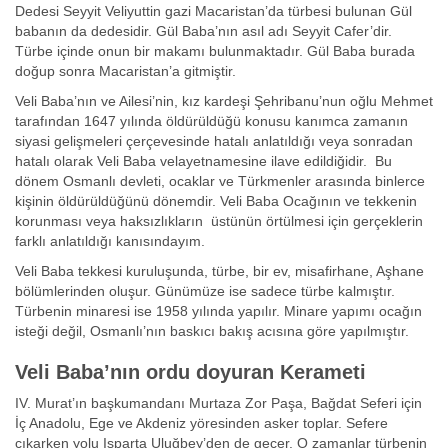
Dedesi Seyyit Veliyuttin gazi Macaristan’da türbesi bulunan Gül
babanın da dedesidir. Gül Baba’nın asıl adı Seyyit Cafer’dir.
Türbe içinde onun bir makamı bulunmaktadır. Gül Baba burada
doğup sonra Macaristan’a gitmiştir.
Veli Baba’nın ve Ailesi’nin, kız kardeşi Şehribanu’nun oğlu Mehmet
tarafından 1647 yılında öldürüldüğü konusu kanımca zamanın
siyasi gelişmeleri çerçevesinde hatalı anlatıldığı veya sonradan
hatalı olarak Veli Baba velayetnamesine ilave edildiğidir. Bu
dönem Osmanlı devleti, ocaklar ve Türkmenler arasında binlerce
kişinin öldürüldüğünü dönemdir. Veli Baba Ocağının ve tekkenin
korunması veya haksızlıkların üstünün örtülmesi için gerçeklerin
farklı anlatıldığı kanısındayım.
Veli Baba tekkesi kuruluşunda, türbe, bir ev, misafirhane, Aşhane
bölümlerinden oluşur. Günümüze ise sadece türbe kalmıştır.
Türbenin minaresi ise 1958 yılında yapılır. Minare yapımı ocağın
isteği değil, Osmanlı’nın baskıcı bakış acısına göre yapılmıştır.
Veli Baba’nın ordu doyuran Kerameti
IV. Murat’ın başkumandanı Murtaza Zor Paşa, Bağdat Seferi için
İç Anadolu, Ege ve Akdeniz yöresinden asker toplar. Sefere
çıkarken yolu Isparta Uluğbey’den de geçer. O zamanlar türbenin