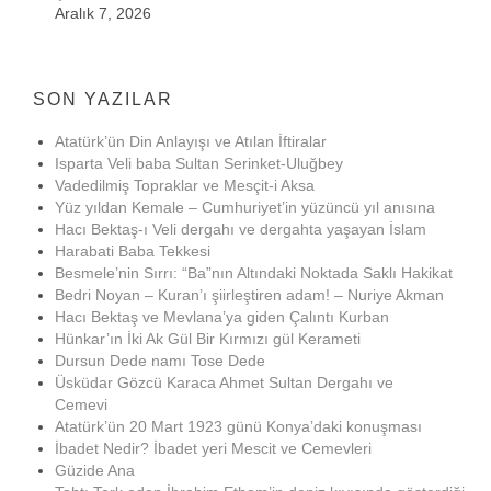
Aralık 7, 2026
SON YAZILAR
Atatürk’ün Din Anlayışı ve Atılan İftiralar
Isparta Veli baba Sultan Serinket-Uluğbey
Vadedilmiş Topraklar ve Mesçit-i Aksa
Yüz yıldan Kemale – Cumhuriyet’in yüzüncü yıl anısına
Hacı Bektaş-ı Veli dergahı ve dergahta yaşayan İslam
Harabati Baba Tekkesi
Besmele’nin Sırrı: “Ba”nın Altındaki Noktada Saklı Hakikat
Bedri Noyan – Kuran’ı şiirleştiren adam! – Nuriye Akman
Hacı Bektaş ve Mevlana’ya giden Çalıntı Kurban
Hünkar’ın İki Ak Gül Bir Kırmızı gül Kerameti
Dursun Dede namı Tose Dede
Üsküdar Gözcü Karaca Ahmet Sultan Dergahı ve
Cemevi
Atatürk’ün 20 Mart 1923 günü Konya’daki konuşması
İbadet Nedir? İbadet yeri Mescit ve Cemevleri
Güzide Ana