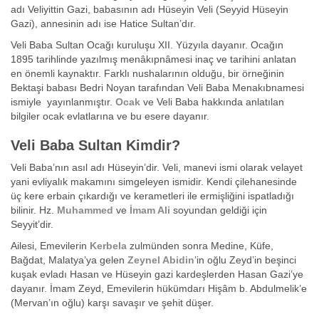
adı Veliyittin Gazi, babasının adı Hüseyin Veli (Seyyid Hüseyin
Gazi), annesinin adı ise Hatice Sultan’dır.
Veli Baba Sultan Ocağı kuruluşu XII. Yüzyıla dayanır. Ocağın
1895 tarihlinde yazılmış menâkıpnâmesi inaç ve tarihini anlatan
en önemli kaynaktır. Farklı nushalarının olduğu, bir örneğinin
Bektaşi babası Bedri Noyan tarafından Veli Baba Menakıbnamesi
ismiyle yayınlanmıştır.
Ocak
ve Veli Baba hakkında anlatılan
bilgiler ocak evlatlarına ve bu esere dayanır.
Veli Baba Sultan Kimdir?
Veli Baba’nın asıl adı Hüseyin’dir. Veli, manevi ismi olarak velayet
yani evliyalık makamını simgeleyen ismidir. Kendi çilehanesinde
üç kere erbain çıkardığı ve kerametleri ile ermişliğini ispatladığı
bilinir. Hz.
Muhammed
ve
İmam Ali
soyundan geldiği için
Seyyit’dir.
Ailesi, Emevilerin
Kerbela
zulmünden sonra Medine, Küfe,
Bağdat, Malatya’ya gelen
Zeynel Abidin
’in oğlu Zeyd’in beşinci
kuşak evladı Hasan ve Hüseyin gazi kardeşlerden Hasan Gazi’ye
dayanır. İmam Zeyd, Emevilerin hükümdarı Hişâm b. Abdulmelik’e
(Mervan’ın oğlu) karşı savaşır ve şehit düşer.