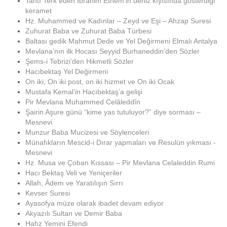
Tahtı Terk eden İbrahim Ethem’in deniz kıyısında gösterdiği
keramet
Hz. Muhammed ve Kadınlar – Zeyd ve Eşi – Ahzap Suresi
Zuhurat Baba ve Zuhurat Baba Türbesi
Baltası gedik Mahmut Dede ve Yel Değirmeni Elmalı Antalya
Mevlana’nın ilk Hocası Seyyid Burhaneddin’den Sözler
Şems-i Tebrizi’den Hikmetli Sözler
Hacıbektaş Yel Değirmeni
On iki, On iki post, on iki hizmet ve On iki Ocak
Mustafa Kemal’in Hacıbektaş’a gelişi
Pir Mevlana Muhammed Celâleddîn
Şairin Aşure günü “kime yas tutuluyor?” diye sorması –
Mesnevi
Munzur Baba Mucizesi ve Söylenceleri
Münafıkların Mescid-i Dırar yapmaları ve Resulün yıkması -
Mesnevi
Hz. Musa ve Çoban Kıssası – Pir Mevlana Celaleddin Rumi
Hacı Bektaş Veli ve Yeniçeriler
Allah, Âdem ve Yaratılışın Sırrı
Kevser Suresi
Ayasofya müze olarak ibadet devam ediyor
Akyazılı Sultan ve Demir Baba
Hafız Yemini Efendi