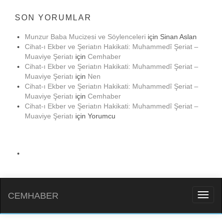
SON YORUMLAR
Munzur Baba Mucizesi ve Söylenceleri
için
Sinan Aslan
Cihat-ı Ekber ve Şeriatın Hakikati: Muhammedî Şeriat –
Muaviye Şeriatı
için
Cemhaber
Cihat-ı Ekber ve Şeriatın Hakikati: Muhammedî Şeriat –
Muaviye Şeriatı
için
Nen
Cihat-ı Ekber ve Şeriatın Hakikati: Muhammedî Şeriat –
Muaviye Şeriatı
için
Cemhaber
Cihat-ı Ekber ve Şeriatın Hakikati: Muhammedî Şeriat –
Muaviye Şeriatı
için
Yorumcu
CEMHABER
Toggl
naviga