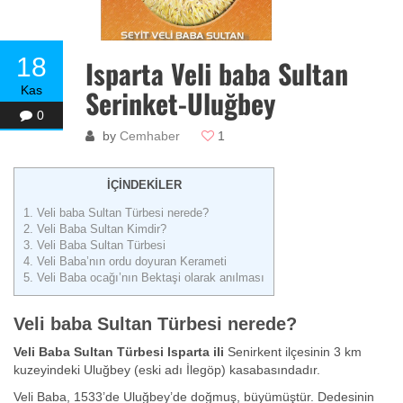
18
Isparta Veli baba Sultan
Kas
Serinket-Uluğbey
0
by
Cemhaber
1
İÇİNDEKİLER
1.
Veli baba Sultan Türbesi nerede?
2.
Veli Baba Sultan Kimdir?
3.
Veli Baba Sultan Türbesi
4.
Veli Baba’nın ordu doyuran Kerameti
5.
Veli Baba ocağı’nın Bektaşi olarak anılması
Veli baba Sultan Türbesi nerede?
Veli Baba Sultan Türbesi Isparta ili
Senirkent ilçesinin 3 km
kuzeyindeki Uluğbey (eski adı İlegöp) kasabasındadır.
Veli Baba, 1533’de Uluğbey’de doğmuş, büyümüştür. Dedesinin