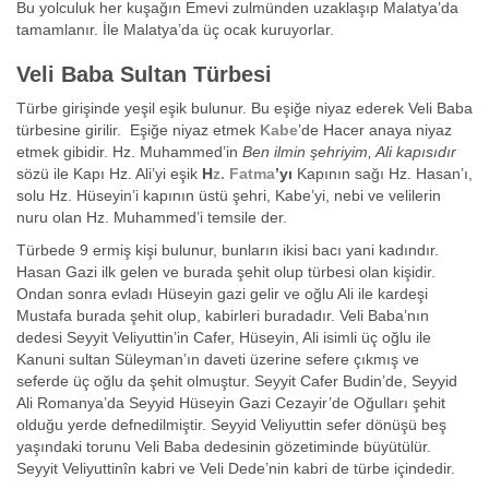
Bu yolculuk her kuşağın Emevi zulmünden uzaklaşıp Malatya’da
tamamlanır. İle Malatya’da üç ocak kuruyorlar.
Veli Baba Sultan Türbesi
Türbe girişinde yeşil eşik bulunur. Bu eşiğe niyaz ederek Veli Baba
türbesine girilir. Eşiğe niyaz etmek
Kabe
’de Hacer anaya niyaz
etmek gibidir. Hz. Muhammed’in
Ben ilmin şehriyim, Ali kapısıdır
sözü ile Kapı Hz. Ali’yi eşik
H
z. Fatma
’yı
Kapının sağı Hz. Hasan’ı,
solu Hz. Hüseyin’i kapının üstü şehri, Kabe’yi, nebi ve velilerin
nuru olan Hz. Muhammed’i temsile der.
Türbede 9 ermiş kişi bulunur, bunların ikisi bacı yani kadındır.
Hasan Gazi ilk gelen ve burada şehit olup türbesi olan kişidir.
Ondan sonra evladı Hüseyin gazi gelir ve oğlu Ali ile kardeşi
Mustafa burada şehit olup, kabirleri buradadır. Veli Baba’nın
dedesi Seyyit Veliyuttin’in Cafer, Hüseyin, Ali isimli üç oğlu ile
Kanuni sultan Süleyman’ın daveti üzerine sefere çıkmış ve
seferde üç oğlu da şehit olmuştur. Seyyit Cafer Budin’de, Seyyid
Ali Romanya’da Seyyid Hüseyin Gazi Cezayir’de Oğulları şehit
olduğu yerde defnedilmiştir. Seyyid Veliyuttin sefer dönüşü beş
yaşındaki torunu Veli Baba dedesinin gözetiminde büyütülür.
Seyyit Veliyuttinîn kabri ve Veli Dede’nin kabri de türbe içindedir.