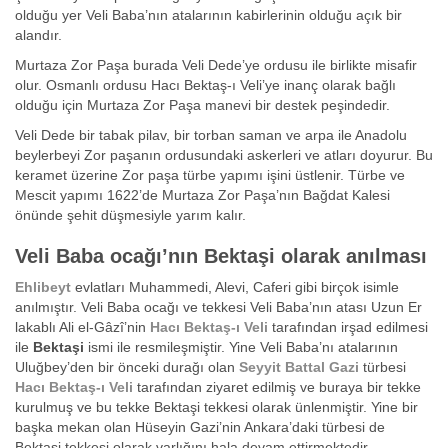
olduğu yer Veli Baba’nın atalarının kabirlerinin olduğu açık bir
alandır.
Murtaza Zor Paşa burada Veli Dede’ye ordusu ile birlikte misafir
olur. Osmanlı ordusu Hacı Bektaş-ı Veli’ye inanç olarak bağlı
olduğu için Murtaza Zor Paşa manevi bir destek peşindedir.
Veli Dede bir tabak pilav, bir torban saman ve arpa ile Anadolu
beylerbeyi Zor paşanın ordusundaki askerleri ve atları doyurur. Bu
keramet üzerine Zor paşa türbe yapımı işini üstlenir. Türbe ve
Mescit yapımı 1622’de Murtaza Zor Paşa’nın Bağdat Kalesi
önünde şehit düşmesiyle yarım kalır.
Veli Baba ocağı’nın Bektaşi olarak anılması
Ehlibeyt
evlatları Muhammedi, Alevi, Caferi gibi birçok isimle
anılmıştır. Veli Baba ocağı ve tekkesi Veli Baba’nın atası Uzun Er
lakablı Ali el-Gâzî’nin
Hacı Bektaş-ı Veli
tarafından irşad edilmesi
ile
Bektaşi
ismi ile resmileşmiştir. Yine Veli Baba’nı atalarının
Uluğbey’den bir önceki durağı olan
Seyyit Battal Gazi
türbesi
Hacı Bektaş-ı Veli
tarafından ziyaret edilmiş ve buraya bir tekke
kurulmuş ve bu tekke Bektaşi tekkesi olarak ünlenmiştir. Yine bir
başka mekan olan Hüseyin Gazi’nin Ankara’daki türbesi de
Bektaşi tekkesi olarak varlığını hala devam ettirmektedir.