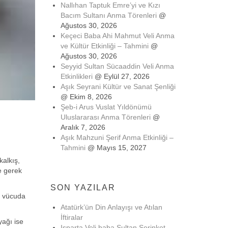
Nallıhan Taptuk Emre’yi ve Kızı
Bacım Sultanı Anma Törenleri
@
Ağustos 30, 2026
Keçeci Baba Ahi Mahmut Veli Anma
ve Kültür Etkinliği – Tahmini
@
Ağustos 30, 2026
Seyyid Sultan Sücaaddin Veli Anma
Etkinlikleri
@ Eylül 27, 2026
Aşık Seyrani Kültür ve Sanat Şenliği
@ Ekim 8, 2026
Şeb-i Arus Vuslat Yıldönümü
Uluslararası Anma Törenleri
@
Aralık 7, 2026
Aşık Mahzuni Şerif Anma Etkinliği –
Tahmini
@ Mayıs 15, 2027
kalkış,
ye gerek
SON YAZILAR
ı, vücuda
Atatürk’ün Din Anlayışı ve Atılan
İftiralar
yağı ise
Isparta Veli baba Sultan Serinket-