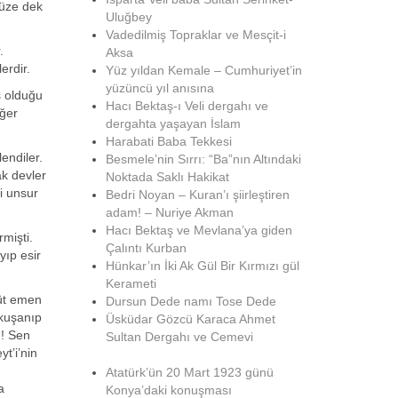
müze dek
Uluğbey
Vadedilmiş Topraklar ve Mesçit-i
.
Aksa
erdir.
Yüz yıldan Kemale – Cumhuriyet’in
yüzüncü yıl anısına
ş olduğu
Hacı Bektaş-ı Veli dergahı ve
iğer
dergahta yaşayan İslam
Harabati Baba Tekkesi
endiler.
Besmele’nin Sırrı: “Ba”nın Altındaki
ak devler
Noktada Saklı Hakikat
i unsur
Bedri Noyan – Kuran’ı şiirleştiren
adam! – Nuriye Akman
Hacı Bektaş ve Mevlana’ya giden
mişti.
Çalıntı Kurban
yıp esir
Hünkar’ın İki Ak Gül Bir Kırmızı gül
Kerameti
süt emen
Dursun Dede namı Tose Dede
 kuşanıp
Üsküdar Gözcü Karaca Ahmet
m! Sen
Sultan Dergahı ve Cemevi
t’i’nin
Atatürk’ün 20 Mart 1923 günü
a
Konya’daki konuşması