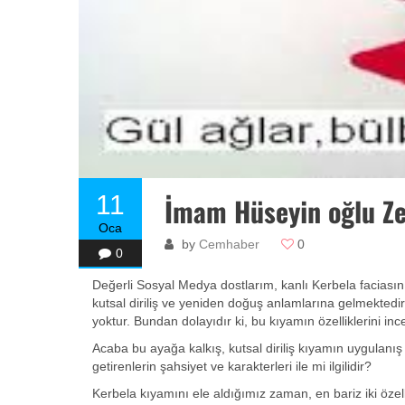
11
İmam Hüseyin oğlu Ze
Oca
by
Cemhaber
0
0
Değerli Sosyal Medya dostlarım, kanlı Kerbela faciasın
kutsal diriliş ve yeniden doğuş anlamlarına gelmektedir. 
yoktur. Bundan dolayıdır ki, bu kıyamın özelliklerini i
Acaba bu ayağa kalkış, kutsal diriliş kıyamın uygulanış b
getirenlerin şahsiyet ve karakterleri ile mi ilgilidir?
Kerbela kıyamını ele aldığımız zaman, en bariz iki özelli