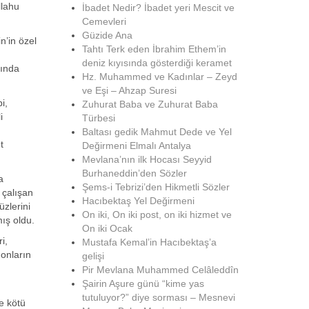
llahu
İbadet Nedir? İbadet yeri Mescit ve
Cemevleri
Güzide Ana
n’in özel
Tahtı Terk eden İbrahim Ethem’in
deniz kıyısında gösterdiği keramet
sında
Hz. Muhammed ve Kadınlar – Zeyd
ve Eşi – Ahzap Suresi
i,
Zuhurat Baba ve Zuhurat Baba
i
Türbesi
m
Baltası gedik Mahmut Dede ve Yel
t
Değirmeni Elmalı Antalya
Mevlana’nın ilk Hocası Seyyid
Burhaneddin’den Sözler
a
Şems-i Tebrizi’den Hikmetli Sözler
 çalışan
Hacıbektaş Yel Değirmeni
üzlerini
On iki, On iki post, on iki hizmet ve
ış oldu.
On iki Ocak
i,
Mustafa Kemal’in Hacıbektaş’a
 onların
gelişi
Pir Mevlana Muhammed Celâleddîn
Şairin Aşure günü “kime yas
tutuluyor?” diye sorması – Mesnevi
ve kötü