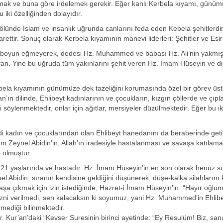
ele almak ve buna göre irdelemek gerekir. Eğer kanlı Kerbela kıyamı, günü
 iki özelliğinden dolayıdır.
ölünde İslam ve insanlık uğrunda canlarını feda eden Kebela şehitlerdir
arettir. Sonuç olarak Kerbela kıyamının manevi liderleri: Şehitler ve Esirl
klara boyun eğmeyerek, dedesi Hz. Muhammed ve babası Hz. Ali’nin yakmı
n. Yine bu uğruda tüm yakınlarını şehit veren Hz. İmam Hüseyin ve d
 Kerbela kıyamının günümüze dek tazeliğini korumasında özel bir görev üstl
ın dilinde, Ehlibeyt kadınlarının ve çocukların, kızgın çöllerde ve çıpl
söylenmektedir, onlar için ağıtlar, mersiyeler düzülmektedir. Eğer bu ik
 kadın ve çocuklarından olan Ehlibeyt hanedanını da beraberinde getir
Zeynel Abidin’in, Allah’ın iradesiyle hastalanması ve savaşa katılama
e olmuştur.
 21 yaşlarında ve hastadır. Hz. İmam Hüseyin’in en son olarak henüz 
nel Abidin, sıranın kendisine geldiğini düşünerek, düşe-kalka silahlarını
aşa çıkmak için izin istediğinde, Hazret-i İmam Hüseyin’in: “Hayır oğlu
ni verilmedi, sen kalacaksın ki soyumuz, yani Hz. Muhammed’in Ehlibey
mediği bilinmektedir.
. Kur’an’daki “Kevser Suresinin birinci ayetinde: “Ey Resulüm! Biz, san