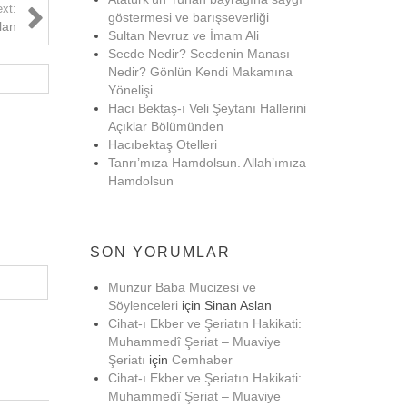
xt:
göstermesi ve barışseverliği
lan
Sultan Nevruz ve İmam Ali
Secde Nedir? Secdenin Manası
Nedir? Gönlün Kendi Makamına
Yönelişi
Hacı Bektaş-ı Veli Şeytanı Hallerini
Açıklar Bölümünden
Hacıbektaş Otelleri
Tanrı’mıza Hamdolsun. Allah’ımıza
Hamdolsun
SON YORUMLAR
Munzur Baba Mucizesi ve
Söylenceleri
için
Sinan Aslan
Cihat-ı Ekber ve Şeriatın Hakikati:
Muhammedî Şeriat – Muaviye
Şeriatı
için
Cemhaber
Cihat-ı Ekber ve Şeriatın Hakikati:
Muhammedî Şeriat – Muaviye