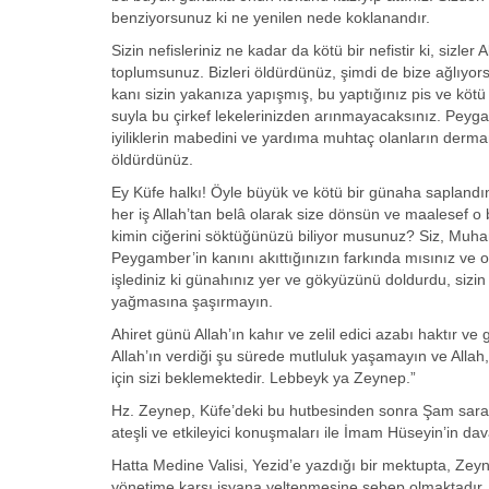
benziyorsunuz ki ne yenilen nede koklanandır.
Sizin nefisleriniz ne kadar da kötü bir nefistir ki, si
toplumsunuz. Bizleri öldürdünüz, şimdi de bize ağlıyorsu
kanı sizin yakanıza yapışmış, bu yaptığınız pis ve kötü 
suyla bu çirkef lekelerinizden arınmayacaksınız. Peygam
iyiliklerin mabedini ve yardıma muhtaç olanların derman
öldürdünüz.
Ey Küfe halkı! Öyle büyük ve kötü bir günaha saplandınız 
her iş Allah’tan belâ olarak size dönsün ve maalesef o be
kimin ciğerini söktüğünüzü biliyor musunuz? Siz, Muham
Peygamber’in kanını akıttığınızın farkında mısınız ve on
işlediniz ki günahınız yer ve gökyüzünü doldurdu, sizi
yağmasına şaşırmayın.
Ahiret günü Allah’ın kahır ve zelil edici azabı haktır ve 
Allah’ın verdiği şu sürede mutluluk yaşamayın ve Allah,
için sizi beklemektedir. Lebbeyk ya Zeynep.”
Hz. Zeynep, Küfe’deki bu hutbesinden sonra Şam sara
ateşli ve etkileyici konuşmaları ile İmam Hüseyin’in d
Hatta Medine Valisi, Yezid’e yazdığı bir mektupta, Zeyne
yönetime karşı isyana yeltenmesine sebep olmaktadır. O, ç