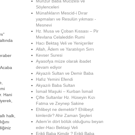
Munzur Baba Mucizesi ve
Söylenceleri
Münafıkların Mescid-i Dırar
yapmaları ve Resulün yıkması -
Mesnevi
Hz. Musa ve Çoban Kıssası – Pir
ım”
Mevlana Celaleddin Rumi
altında
Hacı Bektaş Veli ve Yeniçeriler
Allah, Âdem ve Yaratılışın Sırrı
Kevser Suresi
beraber
Ayasofya müze olarak ibadet
devam ediyor
. Acaba
Akyazılı Sultan ve Demir Baba
Hafız Yemini Efendi
e,
Akyazılı Baba Sultan
 mi
İsmail Maşuki – Kurban İsmail
r. Hani
Çifte Sultanlar Hz. Hüseyin Kızı
iyerek,
Fatma ve Zeynep Sakine
Ehlibeyt ne demektir? Ehlibeyt
kimlerdir? Ahir Zaman Şeyleri
llı halk,
Adem’in dört bölük olduğunu beyan
lığını
eder-Hacı Bektaşi Veli
iğiniz
Erikli Baba Kimdir ? Erikli Baba