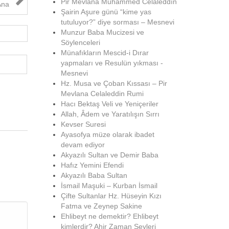
Pir Mevlana Muhammed Celâleddîn
Ana
Şairin Aşure günü “kime yas
tutuluyor?” diye sorması – Mesnevi
Munzur Baba Mucizesi ve
Söylenceleri
Münafıkların Mescid-i Dırar
yapmaları ve Resulün yıkması -
Mesnevi
Hz. Musa ve Çoban Kıssası – Pir
Mevlana Celaleddin Rumi
Hacı Bektaş Veli ve Yeniçeriler
Allah, Âdem ve Yaratılışın Sırrı
Kevser Suresi
Ayasofya müze olarak ibadet
devam ediyor
Akyazılı Sultan ve Demir Baba
Hafız Yemini Efendi
Akyazılı Baba Sultan
İsmail Maşuki – Kurban İsmail
Çifte Sultanlar Hz. Hüseyin Kızı
Fatma ve Zeynep Sakine
Ehlibeyt ne demektir? Ehlibeyt
kimlerdir? Ahir Zaman Şeyleri