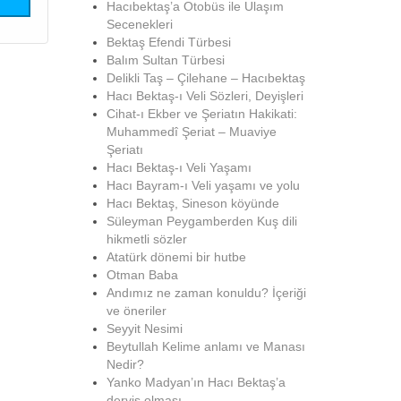
Hacıbektaş’a Otobüs ile Ulaşım
Secenekleri
Bektaş Efendi Türbesi
Balım Sultan Türbesi
Delikli Taş – Çilehane – Hacıbektaş
Hacı Bektaş-ı Veli Sözleri, Deyişleri
Cihat-ı Ekber ve Şeriatın Hakikati:
Muhammedî Şeriat – Muaviye
Şeriatı
Hacı Bektaş-ı Veli Yaşamı
Hacı Bayram-ı Veli yaşamı ve yolu
Hacı Bektaş, Sineson köyünde
Süleyman Peygamberden Kuş dili
hikmetli sözler
Atatürk dönemi bir hutbe
Otman Baba
Andımız ne zaman konuldu? İçeriği
ve öneriler
Seyyit Nesimi
Beytullah Kelime anlamı ve Manası
Nedir?
Yanko Madyan’ın Hacı Bektaş’a
derviş olması