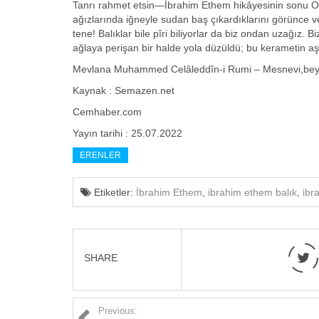
Tanrı rahmet etsin—İbrahim Ethem hikâyesinin sonu O emî
ağızlarında iğneyle sudan baş çıkardıklarını görünce vec
tene! Balıklar bile pîri biliyorlar da biz ondan uzağız
ağlaya perişan bir halde yola düzüldü; bu kerametin a
Mevlana Muhammed Celâleddîn-i Rumi – Mesnevi,bey
Kaynak : Semazen.net
Cemhaber.com
Yayın tarihi : 25.07.2022
ERENLER
Etiketler:
İbrahim Ethem
,
ibrahim ethem balık
,
ibr
SHARE
Previous: