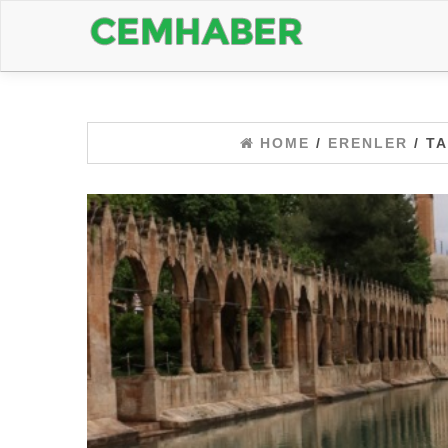
HOME
/
ERENLER
/ T