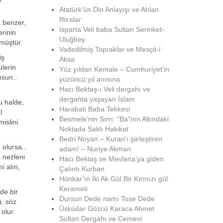
Atatürk’ün Din Anlayışı ve Atılan
İftiralar
a benzer,
Isparta Veli baba Sultan Serinket-
erinin
Uluğbey
tmüştür.
Vadedilmiş Topraklar ve Mesçit-i
iş
Aksa
lerin
Yüz yıldan Kemale – Cumhuriyet’in
msun..
yüzüncü yıl anısına
Hacı Bektaş-ı Veli dergahı ve
dergahta yaşayan İslam
u halde,
Harabati Baba Tekkesi
l
Besmele’nin Sırrı: “Ba”nın Altındaki
mislini
Noktada Saklı Hakikat
Bedri Noyan – Kuran’ı şiirleştiren
 olursa..
adam! – Nuriye Akman
 nezleni
Hacı Bektaş ve Mevlana’ya giden
i alın,
Çalıntı Kurban
Hünkar’ın İki Ak Gül Bir Kırmızı gül
Kerameti
de bir
Dursun Dede namı Tose Dede
ü, söz
Üsküdar Gözcü Karaca Ahmet
olur.
Sultan Dergahı ve Cemevi