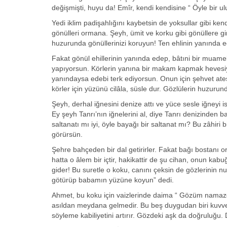
değişmişti, huyu da! Emîr, kendi kendisine “ Öyle bir ulu 
Yedi iklim padişahlığını kaybetsin de yoksullar gibi ke
gönülleri ormana. Şeyh, ümit ve korku gibi gönüllere gir
huzurunda gönüllerinizi koruyun! Ten ehlinin yanında ed
Fakat gönül ehillerinin yanında edep, bâtıni bir muameledi
yapıyorsun. Körlerin yanına bir makam kapmak hevesiyle
yanındaysa edebi terk ediyorsun. Onun için şehvet at
körler için yüzünü cilâla, süsle dur. Gözlülerin huzuru
Şeyh, derhal iğnesini denize attı ve yüce sesle iğneyi is
Ey şeyh Tanrı’nın iğnelerini al, diye Tanrı denizinden 
saltanatı mı iyi, öyle bayağı bir saltanat mı? Bu zâhiri b
görürsün.
Şehre bahçeden bir dal getirirler. Fakat bağı bostanı o
hatta o âlem bir içtir, hakikattir de şu cihan, onun k
gider! Bu suretle o koku, canını çeksin de gözlerinin
götürüp babamın yüzüne koyun” dedi.
Ahmet, bu koku için vaizlerinde daima “ Gözüm namazda 
asıldan meydana gelmedir. Bu beş duygudan biri kuvvetle
söyleme kabiliyetini artırır. Gözdeki aşk da doğruluğu.