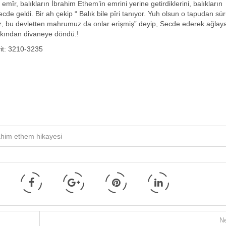
r, balıkların İbrahim Ethem’in emrini yerine getirdiklerini, balıkların
de geldi. Bir ah çekip “ Balık bile pîri tanıyor. Yuh olsun o tapudan sü
. Biz, bu devletten mahrumuz da onlar erişmiş” deyip, Secde ederek ağlay
şkından divaneye döndü.!
it: 3210-3235
ahim ethem hikayesi
Ne