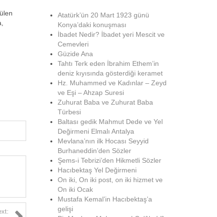
rülen
Atatürk’ün 20 Mart 1923 günü
a,
Konya’daki konuşması
İbadet Nedir? İbadet yeri Mescit ve
Cemevleri
Güzide Ana
Tahtı Terk eden İbrahim Ethem’in
deniz kıyısında gösterdiği keramet
Hz. Muhammed ve Kadınlar – Zeyd
ve Eşi – Ahzap Suresi
Zuhurat Baba ve Zuhurat Baba
Türbesi
Baltası gedik Mahmut Dede ve Yel
Değirmeni Elmalı Antalya
Mevlana’nın ilk Hocası Seyyid
Burhaneddin’den Sözler
Şems-i Tebrizi’den Hikmetli Sözler
Hacıbektaş Yel Değirmeni
On iki, On iki post, on iki hizmet ve
On iki Ocak
Mustafa Kemal’in Hacıbektaş’a
gelişi
xt: