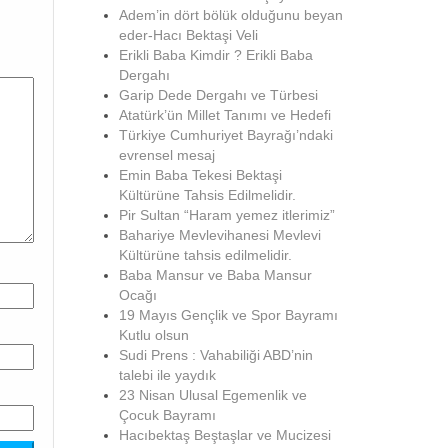
Adem’in dört bölük olduğunu beyan
eder-Hacı Bektaşi Veli
Erikli Baba Kimdir ? Erikli Baba
Dergahı
Garip Dede Dergahı ve Türbesi
Atatürk’ün Millet Tanımı ve Hedefi
Türkiye Cumhuriyet Bayrağı’ndaki
evrensel mesaj
Emin Baba Tekesi Bektaşi
Kültürüne Tahsis Edilmelidir.
Pir Sultan “Haram yemez itlerimiz”
Bahariye Mevlevihanesi Mevlevi
Kültürüne tahsis edilmelidir.
Baba Mansur ve Baba Mansur
Ocağı
19 Mayıs Gençlik ve Spor Bayramı
Kutlu olsun
Sudi Prens : Vahabiliği ABD’nin
talebi ile yaydık
23 Nisan Ulusal Egemenlik ve
Çocuk Bayramı
Hacıbektaş Beştaşlar ve Mucizesi