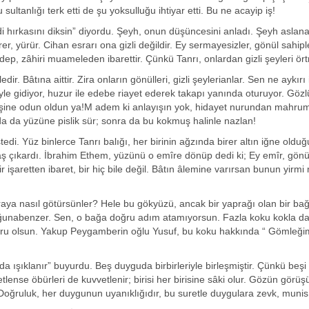
sultanlığı terk etti de şu yoksulluğu ihtiyar etti. Bu ne acayip iş!
ndi hırkasını diksin” diyordu. Şeyh, onun düşüncesini anladı. Şeyh aslan
er, yürür. Cihan esrarı ona gizli değildir. Ey sermayesizler, gönül sahipl
ep, zâhiri muameleden ibarettir. Çünkü Tanrı, onlardan gizli şeyleri ör
r. Bâtına aittir. Zira onların gönülleri, gizli şeylerianlar. Sen ne aykırı 
 gidiyor, huzur ile edebe riayet ederek takapı yanında oturuyor. Gözlü
eşine odun oldun ya!M adem ki anlayışın yok, hidayet nurundan mahru
nda da yüzüne pislik sür; sonra da bu kokmuş halinle nazlan!
tedi. Yüz binlerce Tanrı balığı, her birinin ağzında birer altın iğne olduğ
baş çıkardı. İbrahim Ethem, yüzünü o emîre dönüp dedi ki; Ey emîr, gönü
ir işaretten ibaret, bir hiç bile değil. Bâtın âlemine varırsan bunun yirmi 
raya nasıl götürsünler? Hele bu gökyüzü, ancak bir yaprağı olan bir bağ
abuğunabenzer. Sen, o bağa doğru adım atamıyorsun. Fazla koku kokla da
 nuru olsun. Yakup Peygamberin oğlu Yusuf, bu koku hakkında “ Gömleğim
ışıklanır” buyurdu. Beş duyguda birbirleriyle birleşmiştir. Çünkü beşi 
nse öbürleri de kuvvetlenir; birisi her birisine sâki olur. Gözün görüş
 Doğruluk, her duygunun uyanıklığıdır, bu suretle duygulara zevk, munis 