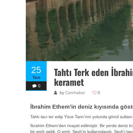
25
Tahtı Terk eden İbrah
Tem
keramet
0
by
Cemhaber
0
İbrahim Ethem’in deniz kıyısında göst
Tahtı tacı ter edip Yüce Tanrı’nın yolunda gönül sultan
İbrahim Ethem’den rivayet edilmiştir: Bir yerde deniz 
bir emîr geldi. O emîr, Şeyh’in kullarındandı. Şeyh’i t