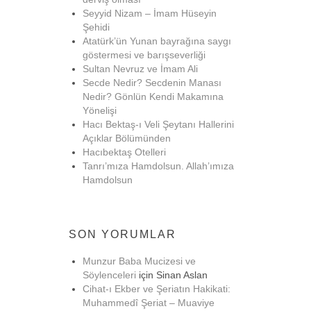
Seyyid Nizam – İmam Hüseyin
Şehidi
Atatürk’ün Yunan bayrağına saygı
göstermesi ve barışseverliği
Sultan Nevruz ve İmam Ali
Secde Nedir? Secdenin Manası
Nedir? Gönlün Kendi Makamına
Yönelişi
Hacı Bektaş-ı Veli Şeytanı Hallerini
Açıklar Bölümünden
Hacıbektaş Otelleri
Tanrı’mıza Hamdolsun. Allah’ımıza
Hamdolsun
SON YORUMLAR
Munzur Baba Mucizesi ve
Söylenceleri
için
Sinan Aslan
Cihat-ı Ekber ve Şeriatın Hakikati:
Muhammedî Şeriat – Muaviye