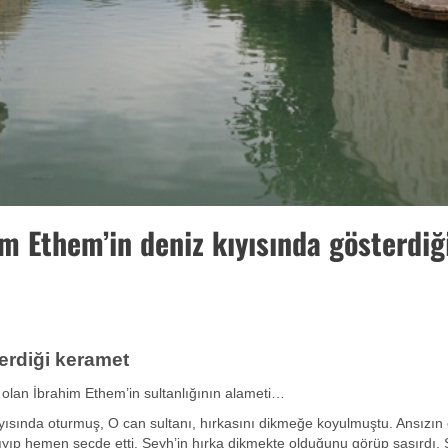
im Ethem’in deniz kıyısında gösterdiğ
erdiği keramet
ı olan İbrahim Ethem’in sultanlığının alameti…
kıyısında oturmuş, O can sultanı, hırkasını dikmeğe koyulmuştu. Ansızın
anıyıp hemen secde etti. Şeyh’in hırka dikmekte olduğunu görüp şaşırdı. 