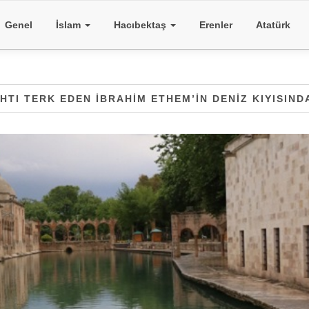
Genel
İslam
Hacıbektaş
Erenler
Atatürk
AHTI TERK EDEN İBRAHIM ETHEM’IN DENIZ KIYISIN