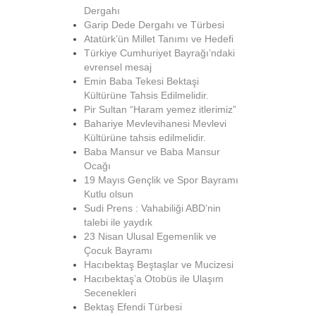
Dergahı
Garip Dede Dergahı ve Türbesi
Atatürk’ün Millet Tanımı ve Hedefi
Türkiye Cumhuriyet Bayrağı’ndaki
evrensel mesaj
Emin Baba Tekesi Bektaşi
Kültürüne Tahsis Edilmelidir.
Pir Sultan “Haram yemez itlerimiz”
Bahariye Mevlevihanesi Mevlevi
Kültürüne tahsis edilmelidir.
Baba Mansur ve Baba Mansur
Ocağı
19 Mayıs Gençlik ve Spor Bayramı
Kutlu olsun
Sudi Prens : Vahabiliği ABD’nin
talebi ile yaydık
23 Nisan Ulusal Egemenlik ve
Çocuk Bayramı
Hacıbektaş Beştaşlar ve Mucizesi
Hacıbektaş’a Otobüs ile Ulaşım
Secenekleri
Bektaş Efendi Türbesi