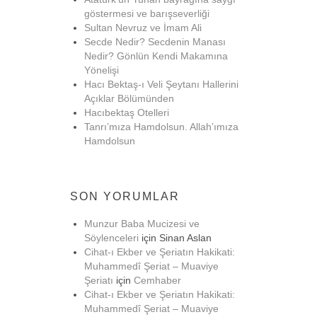
göstermesi ve barışseverliği
Sultan Nevruz ve İmam Ali
Secde Nedir? Secdenin Manası
Nedir? Gönlün Kendi Makamına
Yönelişi
Hacı Bektaş-ı Veli Şeytanı Hallerini
Açıklar Bölümünden
Hacıbektaş Otelleri
Tanrı’mıza Hamdolsun. Allah’ımıza
Hamdolsun
SON YORUMLAR
Munzur Baba Mucizesi ve
Söylenceleri
için
Sinan Aslan
Cihat-ı Ekber ve Şeriatın Hakikati:
Muhammedî Şeriat – Muaviye
Şeriatı
için
Cemhaber
Cihat-ı Ekber ve Şeriatın Hakikati:
Muhammedî Şeriat – Muaviye