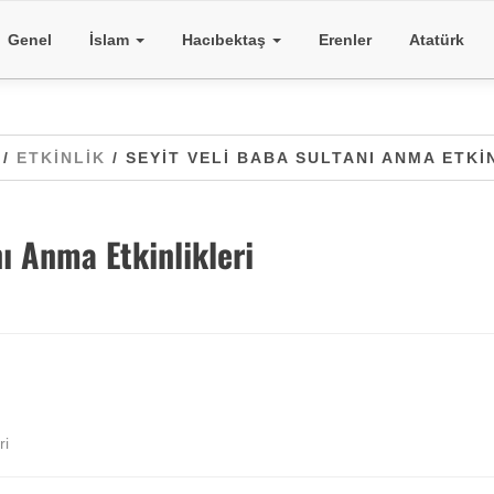
Genel
İslam
Hacıbektaş
Erenler
Atatürk
/
ETKINLIK
/ SEYIT VELI BABA SULTANI ANMA ETKI
nı Anma Etkinlikleri
ri