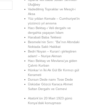
Uluğbey
Vadedilmiş Topraklar ve Mesçit-i
Aksa
Yüz yıldan Kemale – Cumhuriyet’in
yüzüncü yıl anısına
Hacı Bektaş-ı Veli dergahı ve
dergahta yaşayan İslam
Harabati Baba Tekkesi
Besmele’nin Sırrı: “Ba”nın Altındaki
Noktada Saklı Hakikat
Bedri Noyan – Kuran’ı şiirleştiren
adam! – Nuriye Akman
Hacı Bektaş ve Mevlana’ya giden
Çalıntı Kurban
Hünkar’ın İki Ak Gül Bir Kırmızı gül
Kerameti
Dursun Dede namı Tose Dede
Üsküdar Gözcü Karaca Ahmet
Sultan Dergahı ve Cemevi
Atatürk’ün 20 Mart 1923 günü
Konya’daki konuşması