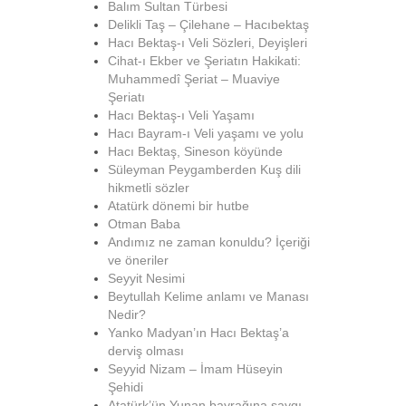
Balım Sultan Türbesi
Delikli Taş – Çilehane – Hacıbektaş
Hacı Bektaş-ı Veli Sözleri, Deyişleri
Cihat-ı Ekber ve Şeriatın Hakikati:
Muhammedî Şeriat – Muaviye
Şeriatı
Hacı Bektaş-ı Veli Yaşamı
Hacı Bayram-ı Veli yaşamı ve yolu
Hacı Bektaş, Sineson köyünde
Süleyman Peygamberden Kuş dili
hikmetli sözler
Atatürk dönemi bir hutbe
Otman Baba
Andımız ne zaman konuldu? İçeriği
ve öneriler
Seyyit Nesimi
Beytullah Kelime anlamı ve Manası
Nedir?
Yanko Madyan’ın Hacı Bektaş’a
derviş olması
Seyyid Nizam – İmam Hüseyin
Şehidi
Atatürk’ün Yunan bayrağına saygı