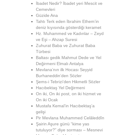
İbadet Nedir? İbadet yeri Mescit ve
Cemevleri
Güzide Ana
Tahtı Terk eden İbrahim Ethem’in
deniz kıyısında gösterdiği keramet
Hz. Muhammed ve Kadınlar – Zeyd
ve Eşi – Ahzap Suresi
Zuhurat Baba ve Zuhurat Baba
Türbesi
Baltası gedik Mahmut Dede ve Yel
Değirmeni Elmalı Antalya
Mevlana’nın ilk Hocası Seyyid
Burhaneddin’den Sözler
Şems-i Tebrizi’den Hikmetli Sözler
Hacıbektaş Yel Değirmeni
On iki, On iki post, on iki hizmet ve
On iki Ocak
Mustafa Kemal’in Hacıbektaş’a
gelişi
Pir Mevlana Muhammed Celâleddîn
Şairin Aşure günü “kime yas
tutuluyor?” diye sorması – Mesnevi