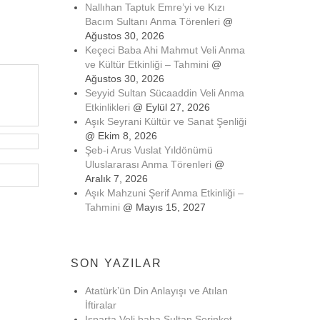
Nallıhan Taptuk Emre’yi ve Kızı
Bacım Sultanı Anma Törenleri
@
Ağustos 30, 2026
Keçeci Baba Ahi Mahmut Veli Anma
ve Kültür Etkinliği – Tahmini
@
Ağustos 30, 2026
Seyyid Sultan Sücaaddin Veli Anma
Etkinlikleri
@ Eylül 27, 2026
Aşık Seyrani Kültür ve Sanat Şenliği
@ Ekim 8, 2026
Şeb-i Arus Vuslat Yıldönümü
Uluslararası Anma Törenleri
@
Aralık 7, 2026
Aşık Mahzuni Şerif Anma Etkinliği –
Tahmini
@ Mayıs 15, 2027
SON YAZILAR
Atatürk’ün Din Anlayışı ve Atılan
İftiralar
Isparta Veli baba Sultan Serinket-