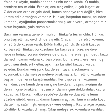
Yolda bir köyde, muhiplerinden birinin evine kondu. O muhip,
erenlere teslim oldu. Erenler, onu traş ettiler, kuşak kuşattılar.
Giderlerken erenler şahı dedi, bunca nesneye razı değiliz, bize
kerem edip armağan verseniz. Hünkar, başından tacını, belinden
kemerini, ayağından paşparmaklarını çıkarıp verdi, armağanımız
olsun buyurdu, yola revan oldu.
Bacı iline varınca gene bir muhib, Hünkar’a teslim oldu. Hünkar,
onu traş etti, tac giydirdi, derviş etti. O adamın, bir sürü koyunu,
bir sürü de kuzusu vardı. Bütün halkı çağırdı. Bir sürü kuzuyu
kurban etti.Hünkar, bu kuzuların bir kaçı yeter bize, ne diye
hepsini boğazlıyorsun dediyse de o adam, erenler şahı dedi, kuzu
da nedir, canım yoluna kurban olsun. Bu hareketi; erenlere hoş
geldi, sen dedi, erlik ettin, aşkımıza bir sürü kuzuyu kurban
eyledin. Bundan yeğ şu ki biz de seni ziyana sokmayız, o
koyuncukları da meleye meleye bırakmayız. Emretti, o kuzuların
başlarını derilerini karıştırmadılar. Her pişip yenen kuzunun
kemiğini, yine kendi derisinin içine koydular, başını, ayağını da
derinin içine bıraktılar, hepsini bir damın içine doldurdular, kapıyı
kapadılar. Hünkar, kalkıp secde’ye durdu ve dua etti, ellerini
yüzüne sürdü, emretti, damın kapısını açtılar. Tam o sırada koyun
da gelmiş, sağılmıştı, emişecek yere gelmişti. Kapıyı açar açmaz
gördüler ki kuzular, dirilmiş. Çıkıp meleşerek koyunlara vardılar.