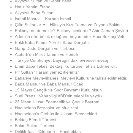
Akyazılı Sultan ve Demir Baba
Hafız Yemini Efendi
Akyazılı Baba Sultan
İsmail Maşuki – Kurban İsmail
Çifte Sultanlar Hz. Hüseyin Kızı Fatma ve Zeynep Sakine
Ehlibeyt ne demektir? Ehlibeyt kimlerdir? Ahir Zaman Şeyleri
Adem’in dört bölük olduğunu beyan eder-Hacı Bektaşi Veli
Erikli Baba Kimdir ? Erikli Baba Dergahı
Garip Dede Dergahı ve Türbesi
Atatürk’ün Millet Tanımı ve Hedefi
Türkiye Cumhuriyet Bayrağı’ndaki evrensel mesaj
Emin Baba Tekesi Bektaşi Kültürüne Tahsis Edilmelidir.
Pir Sultan “Haram yemez itlerimiz”
Bahariye Mevlevihanesi Mevlevi Kültürüne tahsis edilmelidir.
Baba Mansur ve Baba Mansur Ocağı
19 Mayıs Gençlik ve Spor Bayramı Kutlu olsun
Sudi Prens : Vahabiliği ABD’nin talebi ile yaydık
23 Nisan Ulusal Egemenlik ve Çocuk Bayramı
Hacıbektaş Beştaşlar ve Mucizesi
Hacıbektaş’a Otobüs ile Ulaşım Secenekleri
Bektaş Efendi Türbesi
Balım Sultan Türbesi
Delikli Taş – Çilehane – Hacıbektaş