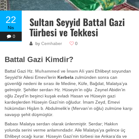
22
Sultan Seyyid Battal Gazi
Nis
Türbesi ve Tekkesi
0
by
Cemhaber
0
Battal Gazi Kimdir?
Battal Gazi Hz.
Muhammed
ve
İmam Ali
yani Ehlibeyt soyundan
Seyyid’tir Ailesi Emevi’lerin
Kerbela
zulmünden sonra can
güvenliği nedeni ile sırası ile Medine, Küfe, Bağdat, Malatya’ya
gelmiştir. Şehitler serdarı Hz. Hüseyin’in oğlu Zeynel Abidin’in
oğlu Zeyd’in beşinci kuşak evladı Hasan ve Hüseyin gazi
kardeşlerden Hüseyin Gazi’nin oğludur. İmam Zeyd, Emevi
hükümdarı Hişâm b. Abdulmelik’e (Mervan’ın oğlu) zulmüne karşı
savaşıp şehit düşmüştür.
Babası Malatya serdarı olarak ünlenmiştir. Serdar; Hakkın
yolunda serini verme anlamındadır. Aile Malatya’ya gelince üç
Ehlibeyt ocağı kurar. Hüseyin Gazi’nin türbesi ise Ankara’da ve