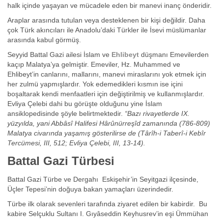
halk içinde yaşayan ve mücadele eden bir manevi inanç önderidir.
Araplar arasında tutulan veya desteklenen bir kişi değildir. Daha
çok Türk akıncıları ile Anadolu’daki Türkler ile İsevi müslümanlar
arasında kabul görmüş.
Seyyid Battal Gazi ailesi İslam ve
Ehlibeyt
düşmanı Emevilerden
kaçıp Malatya’ya gelmiştir. Emeviler, Hz. Muhammed ve
Ehlibeyt’in canlarını, mallarını, manevi miraslarını yok etmek için
her zulmü yapmışlardır. Yok edemedikleri kısmın ise içini
boşaltarak kendi menfaatleri için değiştirilmiş ve kullanmışlardır.
Evliya Çelebi dahi bu görüşte olduğunu yine İslam
ansiklopedisinde şöyle belirtmektedir.
“Bazı rivayetlerde IX.
yüzyılda, yani Abbâsî Halifesi Hârûnürreşîd zamanında (786-809)
Malatya civarında yaşamış gösterilirse de (Târîh-i Taberî-i Kebîr
Tercümesi, III, 512; Evliya Çelebi, III, 13-14).
Battal Gazi Türbesi
Battal Gazi Türbe ve Dergahı Eskişehir’in Seyitgazi ilçesinde,
Üçler Tepesi’nin doğuya bakan yamaçları üzerindedir.
Türbe ilk olarak sevenleri tarafında ziyaret edilen bir kabirdir.
Bu
kabire Selçuklu Sultanı I. Gıyâseddin Keyhusrev’in eşi Ümmühan