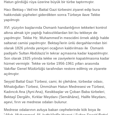
Hatun gördüğü rüya üzerine büyük bir türbe taptırmıştır.
Hacı Bektaş-ı Veli’nin Battal Gazi türbesini ziyaret edip bura
hakkındaki şüpheleri giderdikten sonra Türbeye ilave Tekke
yapılmıştı
XVI. yüzyılın başlarında Osmanlı handanlığının tekkeleri kontrol
altına almak için yaptığı haksızlıklardan biri bu tekkeye de
yapılmıştır. Tekke Hz. Muhammed’in mescidini örnek aldığı halde
saltanat camisi yapılmıştır. Bektaşi’lerin ünlü dergahlarından biri
olarak 1826 yılında yeniçeri ocağının kaldırılması ile Osmanlı
padişahı Sultan Abdülaziz’in tekrar açmasına kadar kapatılmıştır.
Son olarak 1925 yılında tekke ve zaviyelerin kapatılmasına kadar
hizmet vermiştir. Tekke ve türbe 1956-1961 yılları arasında
Vakıflar Genel Müdürlüğü tarafından restore edilmiş ve ziyarete
açılmıştır.
Seyyid Battal Gazi Türbesi, cami, iki çilehâne, türbedar odası,
Mihaloğulları Türbesi, Ümmühan Hatun Medresesi ve Türbesi,
Kadıncık Ana (Ayni Ana), Kesikbaşlar ve Çoban Baba türbeleri,
Bektaşî Dergâhı, Kırklar Meydanı (Semâhâne), Halife Meydanı,
aşevi, fırın ve medrese odaları bulunur.
Medrese odalarının avluya bakan cephelerinde kök boya ile
“
Allah, Muhammed, Ali, kutbülârifîn Hazret-i Sultan Seyyid Battal