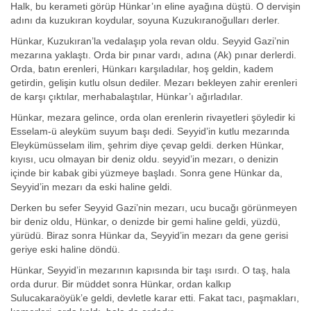
Halk, bu kerameti görüp Hünkar’ın eline ayağına düştü. O dervişin
adını da kuzukıran koydular, soyuna Kuzukıranoğulları derler.
Hünkar, Kuzukıran’la vedalaşıp yola revan oldu. Seyyid Gazi’nin
mezarına yaklaştı. Orda bir pınar vardı, adına (Ak) pınar derlerdi.
Orda, batın erenleri, Hünkarı karşıladılar, hoş geldin, kadem
getirdin, gelişin kutlu olsun dediler. Mezarı bekleyen zahir erenleri
de karşı çıktılar, merhabalaştılar, Hünkar’ı ağırladılar.
Hünkar, mezara gelince, orda olan erenlerin rivayetleri şöyledir ki
Esselam-ü aleyküm suyum başı dedi. Seyyid’in kutlu mezarında
Eleykümüsselam ilim, şehrim diye çevap geldi. derken Hünkar,
kıyısı, ucu olmayan bir deniz oldu. seyyid’in mezarı, o denizin
içinde bir kabak gibi yüzmeye başladı. Sonra gene Hünkar da,
Seyyid’in mezarı da eski haline geldi.
Derken bu sefer Seyyid Gazi’nin mezarı, ucu bucağı görünmeyen
bir deniz oldu, Hünkar, o denizde bir gemi haline geldi, yüzdü,
yürüdü. Biraz sonra Hünkar da, Seyyid’in mezarı da gene gerisi
geriye eski haline döndü.
Hünkar, Seyyid’in mezarının kapısında bir taşı ısırdı. O taş, hala
orda durur. Bir müddet sonra Hünkar, ordan kalkıp
Sulucakaraöyük’e geldi, devletle karar etti. Fakat tacı, paşmakları,