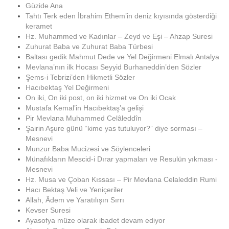
Güzide Ana
Tahtı Terk eden İbrahim Ethem’in deniz kıyısında gösterdiği
keramet
Hz. Muhammed ve Kadınlar – Zeyd ve Eşi – Ahzap Suresi
Zuhurat Baba ve Zuhurat Baba Türbesi
Baltası gedik Mahmut Dede ve Yel Değirmeni Elmalı Antalya
Mevlana’nın ilk Hocası Seyyid Burhaneddin’den Sözler
Şems-i Tebrizi’den Hikmetli Sözler
Hacıbektaş Yel Değirmeni
On iki, On iki post, on iki hizmet ve On iki Ocak
Mustafa Kemal’in Hacıbektaş’a gelişi
Pir Mevlana Muhammed Celâleddîn
Şairin Aşure günü “kime yas tutuluyor?” diye sorması –
Mesnevi
Munzur Baba Mucizesi ve Söylenceleri
Münafıkların Mescid-i Dırar yapmaları ve Resulün yıkması -
Mesnevi
Hz. Musa ve Çoban Kıssası – Pir Mevlana Celaleddin Rumi
Hacı Bektaş Veli ve Yeniçeriler
Allah, Âdem ve Yaratılışın Sırrı
Kevser Suresi
Ayasofya müze olarak ibadet devam ediyor