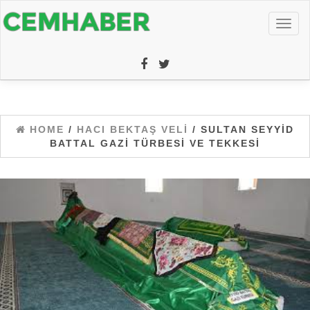
Toggl
naviga
HOME
/
HACI BEKTAŞ VELI
/ SULTAN SEYYID
BATTAL GAZI TÜRBESI VE TEKKESI