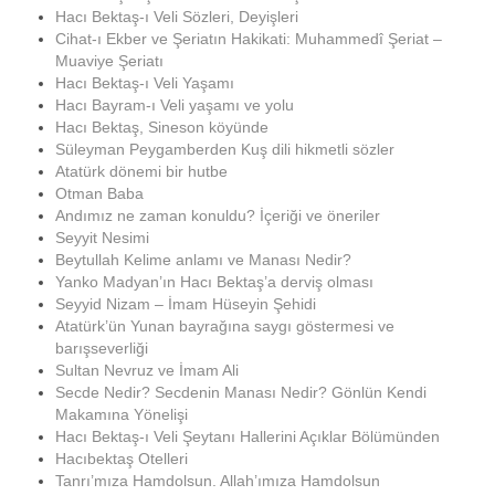
Hacı Bektaş-ı Veli Sözleri, Deyişleri
Cihat-ı Ekber ve Şeriatın Hakikati: Muhammedî Şeriat –
Muaviye Şeriatı
Hacı Bektaş-ı Veli Yaşamı
Hacı Bayram-ı Veli yaşamı ve yolu
Hacı Bektaş, Sineson köyünde
Süleyman Peygamberden Kuş dili hikmetli sözler
Atatürk dönemi bir hutbe
Otman Baba
Andımız ne zaman konuldu? İçeriği ve öneriler
Seyyit Nesimi
Beytullah Kelime anlamı ve Manası Nedir?
Yanko Madyan’ın Hacı Bektaş’a derviş olması
Seyyid Nizam – İmam Hüseyin Şehidi
Atatürk’ün Yunan bayrağına saygı göstermesi ve
barışseverliği
Sultan Nevruz ve İmam Ali
Secde Nedir? Secdenin Manası Nedir? Gönlün Kendi
Makamına Yönelişi
Hacı Bektaş-ı Veli Şeytanı Hallerini Açıklar Bölümünden
Hacıbektaş Otelleri
Tanrı’mıza Hamdolsun. Allah’ımıza Hamdolsun