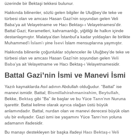
üzerinde bir Bektaşi tekkesi bulunur.
Hakkında bilinenler, sözlü gelen bilgiler ile Uluğbey’de teke ve
türbesi olan ve amcası Hasan Gazi’nin soyundan gelen Veli
Baba’ya ait Velayetname ve Hacı Bektaşı-ı Velayetnamesi’dir.
Battal Gazi; Kerametleri, kahramanlığı, yiğitliği ile halkın içinde
destanlaşmıştır. Malatya’dan İstanbul’a kadar yoldaşları ile birlikte
Muhammed’i
İslam
’ı yine
İsevi
İslam mensuplarına yaymıştır.
Hakkında bilinenle çoğunluklar söylenceler ile Uluğbey’de teke ve
türbesi olan ve amcası Hasan Gazi’nin soyundan gelen
Veli
Baba
’ya ait Velayetname ve Hacı Bektaş-ı Velayetnamesidir.
Battal Gazi’nin İsmi ve Manevi İsmi
Yazılı kaynaklarda Asıl adının Abdullah olduğudur. “Battal” ise
manevi ismidir. Battal;
Bismillahirahmanirahim
,
Beytullah
,
Bekke,
Bektaş
gibi “Ba” ile başlar ve bu Yüce
Tanrı
’nın Nuruna
işarettir. Battal kelime olarak ayrıca olağan üstü büyük
anlamındadır. Battal, nurdan olan ve manevi derecesi büyük olan
ulu bir evliyadır. Gazi ismi ise yaşamını Yüce Tanrı’nın yoluna
adamanın ifadesidir.
Bu manayı destekleyen bir başka ifadeyi
Hacı Bektaş-ı Veli