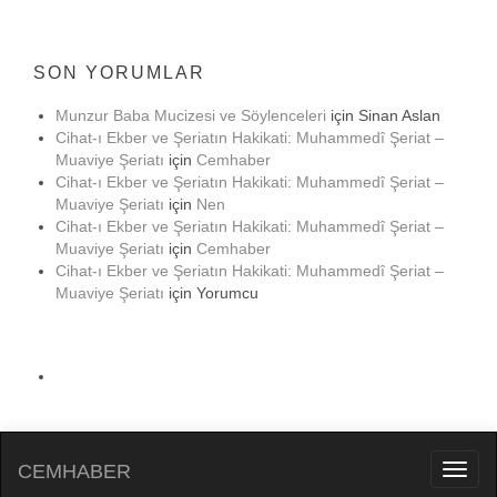
SON YORUMLAR
Munzur Baba Mucizesi ve Söylenceleri
için
Sinan Aslan
Cihat-ı Ekber ve Şeriatın Hakikati: Muhammedî Şeriat –
Muaviye Şeriatı
için
Cemhaber
Cihat-ı Ekber ve Şeriatın Hakikati: Muhammedî Şeriat –
Muaviye Şeriatı
için
Nen
Cihat-ı Ekber ve Şeriatın Hakikati: Muhammedî Şeriat –
Muaviye Şeriatı
için
Cemhaber
Cihat-ı Ekber ve Şeriatın Hakikati: Muhammedî Şeriat –
Muaviye Şeriatı
için
Yorumcu
CEMHABER
Toggl
naviga