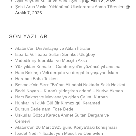
Aşık Seyrani Kültür ve Sanat Şenliği
@ Ekim 8, 2026
Şeb-i Arus Vuslat Yıldönümü Uluslararası Anma Törenleri
@
Aralık 7, 2026
SON YAZILAR
Atatürk’ün Din Anlayışı ve Atılan İftiralar
Isparta Veli baba Sultan Serinket-Uluğbey
Vadedilmiş Topraklar ve Mesçit-i Aksa
Yüz yıldan Kemale – Cumhuriyet’in yüzüncü yıl anısına
Hacı Bektaş-ı Veli dergahı ve dergahta yaşayan İslam
Harabati Baba Tekkesi
Besmele’nin Sırrı: “Ba”nın Altındaki Noktada Saklı Hakikat
Bedri Noyan – Kuran’ı şiirleştiren adam! – Nuriye Akman
Hacı Bektaş ve Mevlana’ya giden Çalıntı Kurban
Hünkar’ın İki Ak Gül Bir Kırmızı gül Kerameti
Dursun Dede namı Tose Dede
Üsküdar Gözcü Karaca Ahmet Sultan Dergahı ve
Cemevi
Atatürk’ün 20 Mart 1923 günü Konya’daki konuşması
İbadet Nedir? İbadet yeri Mescit ve Cemevleri