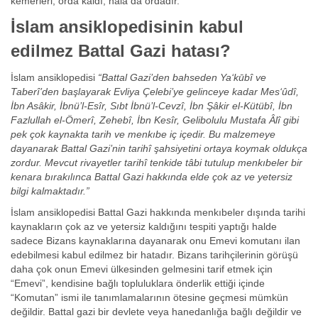
kemerleri, orda kaldı, hala da ordadır.
İslam ansiklopedisinin kabul
edilmez Battal Gazi hatası?
İslam ansiklopedisi
“Battal Gazi’den bahseden Ya‘kūbî ve
Taberî’den başlayarak Evliya Çelebi’ye gelinceye kadar Mes‘ûdî,
İbn Asâkir, İbnü’l-Esîr, Sıbt İbnü’l-Cevzî, İbn Şâkir el-Kütübî, İbn
Fazlullah el-Ömerî, Zehebî, İbn Kesîr, Gelibolulu Mustafa Âlî gibi
pek çok kaynakta tarih ve menkıbe iç içedir. Bu malzemeye
dayanarak Battal Gazi’nin tarihî şahsiyetini ortaya koymak oldukça
zordur. Mevcut rivayetler tarihî tenkide tâbi tutulup menkıbeler bir
kenara bırakılınca Battal Gazi hakkında elde çok az ve yetersiz
bilgi kalmaktadır.”
İslam ansiklopedisi Battal Gazi hakkında menkıbeler dışında tarihi
kaynakların çok az ve yetersiz kaldığını tespiti yaptığı halde
sadece Bizans kaynaklarına dayanarak onu Emevi komutanı ilan
edebilmesi kabul edilmez bir hatadır. Bizans tarihçilerinin görüşü
daha çok onun Emevi ülkesinden gelmesini tarif etmek için
“Emevi”, kendisine bağlı topluluklara önderlik ettiği içinde
“Komutan” ismi ile tanımlamalarının ötesine geçmesi mümkün
değildir. Battal gazi bir devlete veya hanedanlığa bağlı değildir ve