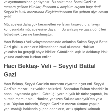
velayetnamesinde görüyoruz. Bu anlatımda Battal Gazi’nin
mezara gelince Hünkar; Esselam-ü aleyküm suyum başı dedi.
Seyyid’in kutlu mezarında Eleykümüsselam ilim şehrim diye cevap
geldi
.
Mücadelesi daha çok kerametleri ve İslam tasavvufu anlayışı
konusundaki mücadelesine dayanır. Bu anlayış ve gaza gönülleri
fethetmek üzerine kurulmuştur.
Hacı Bektaş-ı Veli velayetnamesinde anlatılan Sultan Seyyid Battal
Gazi gibi ulu erenlerin hikmetinden sual olunmaz. Hakikat
yolcuları bu gerçeği böyle bildiler. Gönüllerini aşk ile doldurup Hak
yoluna canlarını kurban ettiler.
Hacı Bektaş- Veli – Seyyid Battal
Gazi
Hacı Bektaş, Seyyid Gazi’nin mezarını ziyarete niyet etti. Seyyid
Gazi’nin mezarı, bir vakitler belirsizdi. Sonradan Sultan Alaeddin’in
anası, ruyasında gördü. Gördüğü yere büyük bir türbe yaptırdı, bu
suretle mamur oldu. Hünkar, yanlızca Sulucakaraöyük’ten yola
çıktı. Yapılan türbenin, Seyyid Gazi’nin mezarı üstüne yapılıp
yapılmadığı hakkında şüphe edenlerin, artık şüphesi kalmadı.