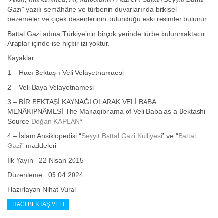
Gazi”
yazılı semâhâne ve türbenin duvarlarında bitkisel
bezemeler ve çiçek desenlerinin bulunduğu eski resimler bulunur.
Battal Gazi adına Türkiye’nin birçok yerinde türbe bulunmaktadır.
Araplar içinde ise hiçbir izi yoktur.
Kayaklar :
1 – Hacı Bektaş-ı Veli Velayetnamaesi
2 – Veli Baya Velayetnamesi
3 – BİR BEKTAŞİ KAYNAĞI OLARAK VELİ BABA
MENÂKIPNÂMESİ The Manaqibnama of Veli Baba as a Bektashi
Source
Doğan KAPLAN
*
4 – İslam Ansiklopedisi “
Seyyit Battal Gazi Külliyesi
” ve “
Battal
Gazi
” maddeleri
İlk Yayın : 22 Nisan 2015
Düzenleme : 05.04.2024
Hazırlayan Nihat Vural
HACI BEKTAŞ VELI