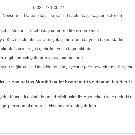
0 384 441 39 74
 Nevşehir , Hacıbektaş – Kırşehir, Hacıbektaş -Kayseri seferleri
rşehir-Mucur – Hacıbektaş seferleri düzenlemektedir.
rya, Kocaeli olmak üzere bir çok şehir arasında yolcu taşmaktadır.
 olmak üzere bir çok şehirden yolcu taşımaktadır.
sin gibi bir çok şehirden yolcu taşımaktadır.
laşım sağlanabilir. Direk Hacıbektaş ilçesine gelemeyenler ise Kırşehir,
olcular
Hacıbektaş
Münibüsçüler Kooperatifi ve Hacıbektaş Has f
irm
ırşehir Mucur ilçesinde inmeleri Minibüsler ile Hacıbektaş’a gelmeleridir.
 gelip oradan aktarma ile Hacıbektaş’a ulaşabilirler.