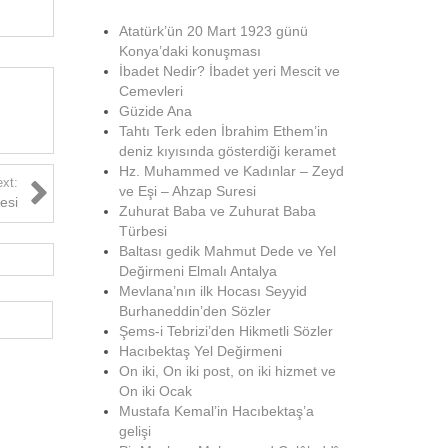
Atatürk’ün 20 Mart 1923 günü
Konya’daki konuşması
İbadet Nedir? İbadet yeri Mescit ve
Cemevleri
Güzide Ana
Tahtı Terk eden İbrahim Ethem’in
deniz kıyısında gösterdiği keramet
Hz. Muhammed ve Kadınlar – Zeyd
xt:
ve Eşi – Ahzap Suresi
esi
Zuhurat Baba ve Zuhurat Baba
Türbesi
Baltası gedik Mahmut Dede ve Yel
Değirmeni Elmalı Antalya
Mevlana’nın ilk Hocası Seyyid
Burhaneddin’den Sözler
Şems-i Tebrizi’den Hikmetli Sözler
Hacıbektaş Yel Değirmeni
On iki, On iki post, on iki hizmet ve
On iki Ocak
Mustafa Kemal’in Hacıbektaş’a
gelişi