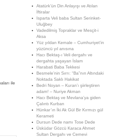
Atatürk’ün Din Anlayışı ve Atılan
İftiralar
Isparta Veli baba Sultan Serinket-
Uluğbey
Vadedilmiş Topraklar ve Mesçit-i
Aksa
Yüz yıldan Kemale – Cumhuriyet’in
yüzüncü yıl anısına
Hacı Bektaş-ı Veli dergahı ve
dergahta yaşayan İslam
Harabati Baba Tekkesi
Besmele’nin Sırrı: “Ba”nın Altındaki
Noktada Saklı Hakikat
aları ile
Bedri Noyan – Kuran’ı şiirleştiren
adam! – Nuriye Akman
Hacı Bektaş ve Mevlana’ya giden
Çalıntı Kurban
Hünkar’ın İki Ak Gül Bir Kırmızı gül
Kerameti
Dursun Dede namı Tose Dede
Üsküdar Gözcü Karaca Ahmet
Sultan Dergahı ve Cemevi