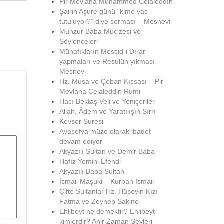
Pir Mevlana Muhammed Celâleddîn
Şairin Aşure günü “kime yas
tutuluyor?” diye sorması – Mesnevi
Munzur Baba Mucizesi ve
Söylenceleri
Münafıkların Mescid-i Dırar
yapmaları ve Resulün yıkması -
Mesnevi
Hz. Musa ve Çoban Kıssası – Pir
Mevlana Celaleddin Rumi
Hacı Bektaş Veli ve Yeniçeriler
Allah, Âdem ve Yaratılışın Sırrı
Kevser Suresi
Ayasofya müze olarak ibadet
devam ediyor
Akyazılı Sultan ve Demir Baba
Hafız Yemini Efendi
Akyazılı Baba Sultan
İsmail Maşuki – Kurban İsmail
Çifte Sultanlar Hz. Hüseyin Kızı
Fatma ve Zeynep Sakine
Ehlibeyt ne demektir? Ehlibeyt
kimlerdir? Ahir Zaman Şeyleri