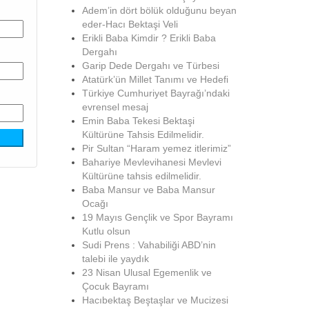
Adem’in dört bölük olduğunu beyan
eder-Hacı Bektaşi Veli
Erikli Baba Kimdir ? Erikli Baba
Dergahı
Garip Dede Dergahı ve Türbesi
Atatürk’ün Millet Tanımı ve Hedefi
Türkiye Cumhuriyet Bayrağı’ndaki
evrensel mesaj
Emin Baba Tekesi Bektaşi
Kültürüne Tahsis Edilmelidir.
Pir Sultan “Haram yemez itlerimiz”
Bahariye Mevlevihanesi Mevlevi
Kültürüne tahsis edilmelidir.
Baba Mansur ve Baba Mansur
Ocağı
19 Mayıs Gençlik ve Spor Bayramı
Kutlu olsun
Sudi Prens : Vahabiliği ABD’nin
talebi ile yaydık
23 Nisan Ulusal Egemenlik ve
Çocuk Bayramı
Hacıbektaş Beştaşlar ve Mucizesi