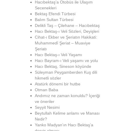
Hacıbektaş’a Otobüs ile Ulaşım
Secenekleri
Bektaş Efendi Türbesi
Balım Sultan Türbesi
Delikli Taş – Çilehane – Hacıbektaş
Hacı Bektaş-ı Veli Sözleri, Deyişleri
Cihat-ı Ekber ve Şeriatın Hakikati:
Muhammedî Şeriat – Muaviye
Şeriatı
Hacı Bektaş-ı Veli Yaşamı
Hacı Bayram-ı Veli yaşamı ve yolu
Hacı Bektaş, Sineson köyünde
Süleyman Peygamberden Kuş dili
hikmetli sözler
Atatürk dönemi bir hutbe
Otman Baba
Andımız ne zaman konuldu? İçeriği
ve öneriler
Seyyit Nesimi
Beytullah Kelime anlamı ve Manası
Nedir?
Yanko Madyan’ın Hacı Bektaş’a
derviş olması