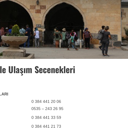
le Ulaşım Secenekleri
LARI
0 384 441 20 06
0535 – 243 26 95
0 384 441 33 59
0 384 441 21 73