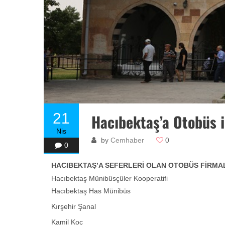
21
Hacıbektaş’a Otobüs i
Nis
by
Cemhaber
0
0
HACIBEKTAŞ’A SEFERLERİ OLAN OTOBÜS FİRMA
Hacıbektaş Münibüsçüler Kooperatifi
Hacıbektaş Has Münibüs
Kırşehir Şanal
Kamil Koç