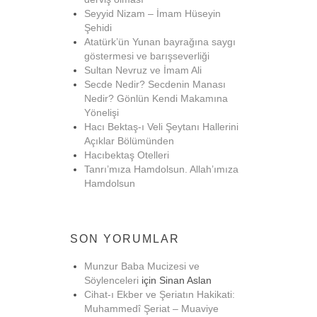
Seyyid Nizam – İmam Hüseyin
Şehidi
Atatürk’ün Yunan bayrağına saygı
göstermesi ve barışseverliği
Sultan Nevruz ve İmam Ali
Secde Nedir? Secdenin Manası
Nedir? Gönlün Kendi Makamına
Yönelişi
Hacı Bektaş-ı Veli Şeytanı Hallerini
Açıklar Bölümünden
Hacıbektaş Otelleri
Tanrı’mıza Hamdolsun. Allah’ımıza
Hamdolsun
SON YORUMLAR
Munzur Baba Mucizesi ve
Söylenceleri
için
Sinan Aslan
Cihat-ı Ekber ve Şeriatın Hakikati:
Muhammedî Şeriat – Muaviye