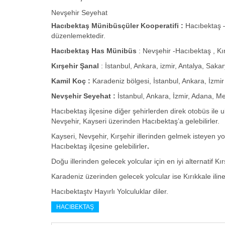
Nevşehir Seyehat
Hacıbektaş
Münibüsçüler Kooperatifi
:
Hacıbektaş –
düzenlemektedir.
Hacıbektaş Has Münibüs
: Nevşehir -Hacıbektaş , Kı
Kırşehir Şanal
: İstanbul, Ankara, izmir, Antalya, Saka
Kamil Koç :
Karadeniz bölgesi, İstanbul, Ankara, İzmir
Nevşehir Seyehat :
İstanbul, Ankara, İzmir, Adana, Mer
Hacıbektaş ilçesine diğer şehirlerden direk otobüs ile u
Nevşehir, Kayseri üzerinden Hacıbektaş’a gelebilirler.
Kayseri, Nevşehir, Kırşehir illerinden gelmek isteyen y
Hacıbektaş ilçesine gelebilirler
.
Doğu illerinden gelecek yolcular için en iyi alternatif K
Karadeniz üzerinden gelecek yolcular ise Kırıkkale iline
Hacıbektaştv Hayırlı Yolculuklar diler.
HACIBEKTAŞ