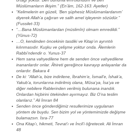
ortağı yoktur. Ben bununla emrolundum ve ben
Müslümanların ilkiyim.” (En’âm, 162-163. Ayetler)
“Kelimelerin en güzeli, ‘Ben şüphesiz Müslümanlardanım’
diyerek Allah’a çağıran ve salih amel işleyenin sözüdür.”
(Fussilet-33)
“…Bana Müslümanlardan (müslimîn) olmam emredildi.”
(Yûnus-72)
…O, kendinden öncekinin tasdiki ve Kitap’ın ayrıntılı
kılınmasıdır. Kuşku ve çelişme yoktur onda. Âlemlerin
Rabbi’ndendir o. Yunus-37
Hem sana vahyedilene hem de senden önce vahyedilene
inananlardır onlar. Âhireti gereğince kavrayıp anlayanlar da
onlardır. Bakara 4
De ki: “Allah’a, bize indirilene, İbrahim’e, İsmail’e, İshak’a,
Yakub’a, torunlarına indirilmiş olana, Mûsa’ya, İsa’ya ve
diğer nebilere Rablerinden verilmiş bulunana inandık.
Onlardan hiçbirini ötekinden ayırmayız. Biz O’na teslim
olanlarız.” Ali İmran 84
Senden önce gönderdiğimiz resullerimize uygulanan
yöntem de buydu. Sen bizim yol ve yöntemimizde değişme
bulamazsın. İsra-77
Ona Kitap’ı, hikmeti, Tevrat’ı ve İncil’i öğretecek. Ali İmran
48