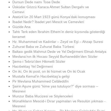
Dursun Dede namı Tose Dede
Üsküdar Gözcü Karaca Ahmet Sultan Dergahı ve
Cemevi
Atatürk’ün 20 Mart 1923 günü Konya’daki konuşması
İbadet Nedir? İbadet yeri Mescit ve Cemevleri
Güzide Ana
Tahtı Terk eden İbrahim Ethem’in deniz kıyısında gösterdiği
keramet
Hz. Muhammed ve Kadınlar – Zeyd ve Eşi – Ahzap Suresi
Zuhurat Baba ve Zuhurat Baba Türbesi
Baltası gedik Mahmut Dede ve Yel Değirmeni Elmalı Antalya
Mevlana’nın ilk Hocası Seyyid Burhaneddin’den Sözler
Şems-i Tebrizi’den Hikmetli Sözler
Hacıbektaş Yel Değirmeni
On iki, On iki post, on iki hizmet ve On iki Ocak
Mustafa Kemal’in Hacıbektaş’a gelişi
Pir Mevlana Muhammed Celâleddîn
Şairin Aşure günü “kime yas tutuluyor?” diye sorması –
Mesnevi
Munzur Baba Mucizesi ve Söylenceleri
Münafıkların Mescid-i Dırar yapmaları ve Resulün yıkması -
Mesnevi