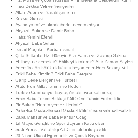
Hz. Musa ve Çoban Kıssası – Pir Mevlana Celaleddin Rumi
Hacı Bektaş Veli ve Yeniçeriler
Allah, Âdem ve Yaratılışın Sırrı
Kevser Suresi
Ayasofya müze olarak ibadet devam ediyor
Akyazılı Sultan ve Demir Baba
Hafız Yemini Efendi
Akyazılı Baba Sultan
İsmail Maşuki – Kurban İsmail
Çifte Sultanlar Hz. Hüseyin Kızı Fatma ve Zeynep Sakine
Ehlibeyt ne demektir? Ehlibeyt kimlerdir? Ahir Zaman Şeyleri
Adem’in dört bölük olduğunu beyan eder-Hacı Bektaşi Veli
Erikli Baba Kimdir ? Erikli Baba Dergahı
Garip Dede Dergahı ve Türbesi
Atatürk’ün Millet Tanımı ve Hedefi
Türkiye Cumhuriyet Bayrağı’ndaki evrensel mesaj
Emin Baba Tekesi Bektaşi Kültürüne Tahsis Edilmelidir.
Pir Sultan “Haram yemez itlerimiz”
Bahariye Mevlevihanesi Mevlevi Kültürüne tahsis edilmelidir.
Baba Mansur ve Baba Mansur Ocağı
19 Mayıs Gençlik ve Spor Bayramı Kutlu olsun
Sudi Prens : Vahabiliği ABD’nin talebi ile yaydık
23 Nisan Ulusal Egemenlik ve Çocuk Bayramı