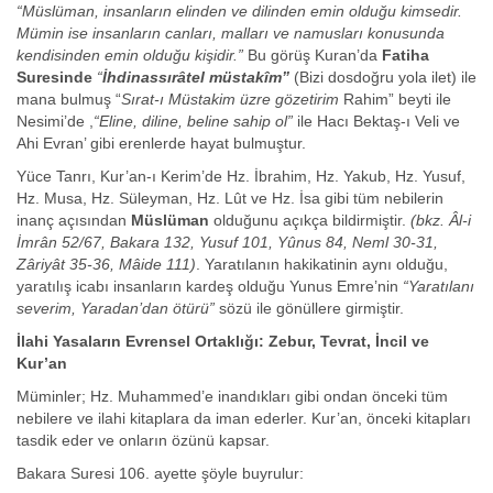
“Müslüman, insanların elinden ve dilinden emin olduğu kimsedir.
Mümin ise insanların canları, malları ve namusları konusunda
kendisinden emin olduğu kişidir.”
Bu görüş Kuran’da
Fatiha
Suresinde
“
İhdinassırâtel müstakîm”
(Bizi dosdoğru yola ilet) ile
mana bulmuş “
Sırat-ı Müstakim üzre gözetirim
Rahim” beyti ile
Nesimi’de ,
“Eline, diline, beline sahip ol”
ile Hacı Bektaş-ı Veli ve
Ahi Evran’ gibi erenlerde hayat bulmuştur.
Yüce Tanrı, Kur’an-ı Kerim’de Hz. İbrahim, Hz. Yakub, Hz. Yusuf,
Hz. Musa, Hz. Süleyman, Hz. Lût ve Hz. İsa gibi tüm nebilerin
inanç açısından
Müslüman
olduğunu açıkça bildirmiştir.
(bkz. Âl-i
İmrân 52/67, Bakara 132, Yusuf 101, Yûnus 84, Neml 30-31,
Zâriyât 35-36, Mâide 111)
. Yaratılanın hakikatinin aynı olduğu,
yaratılış icabı insanların kardeş olduğu Yunus Emre’nin
“Yaratılanı
severim, Yaradan’dan ötürü”
sözü ile gönüllere girmiştir.
İlahi Yasaların Evrensel Ortaklığı: Zebur, Tevrat, İncil ve
Kur’an
Müminler; Hz. Muhammed’e inandıkları gibi ondan önceki tüm
nebilere ve ilahi kitaplara da iman ederler. Kur’an, önceki kitapları
tasdik eder ve onların özünü kapsar.
Bakara Suresi 106. ayette şöyle buyrulur: