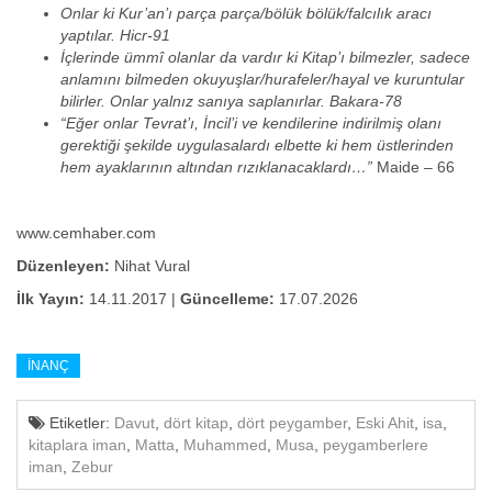
Onlar ki Kur’an’ı parça parça/bölük bölük/falcılık aracı
yaptılar. Hicr-91
İçlerinde ümmî olanlar da vardır ki Kitap’ı bilmezler, sadece
anlamını bilmeden okuyuşlar/hurafeler/hayal ve kuruntular
bilirler. Onlar yalnız sanıya saplanırlar. Bakara-78
“Eğer onlar Tevrat’ı, İncil’i ve kendilerine indirilmiş olanı
gerektiği şekilde uygulasalardı elbette ki hem üstlerinden
hem ayaklarının altından rızıklanacaklardı…”
Maide – 66
www.cemhaber.com
Düzenleyen:
Nihat Vural
İlk Yayın:
14.11.2017 |
Güncelleme:
17.07.2026
İNANÇ
Etiketler:
Davut
,
dört kitap
,
dört peygamber
,
Eski Ahit
,
isa
,
kitaplara iman
,
Matta
,
Muhammed
,
Musa
,
peygamberlere
iman
,
Zebur