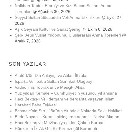
Nallıhan Taptuk Emre’yi ve Kızı Bacım Sultanı Anma
Törenleri
@ Ağustos 30, 2026
Seyyid Sultan Sücaaddin Veli Anma Etkinlikleri
@ Eylül 27,
2026
Aşık Seyrani Kültür ve Sanat Şenliği
@ Ekim 8, 2026
Şeb-i Arus Vuslat Yıldönümü Uluslararası Anma Törenleri
@
Aralık 7, 2026
SON YAZILAR
Atatürk’ün Din Anlayışı ve Atılan İftiralar
Isparta Veli baba Sultan Serinket-Uluğbey
Vadedilmiş Topraklar ve Mesçit-i Aksa
Yüz yıldan Kemale – Cumhuriyet’in yüzüncü yıl anısına
Hacı Bektaş-ı Veli dergahı ve dergahta yaşayan İslam
Harabati Baba Tekkesi
Besmele’nin Sırrı: “Ba”nın Altındaki Noktada Saklı Hakikat
Bedri Noyan – Kuran’ı şiirleştiren adam! – Nuriye Akman
Hacı Bektaş ve Mevlana’ya giden Çalıntı Kurban
Hünkar’ın İki Ak Gül Bir Kırmızı gül Kerameti