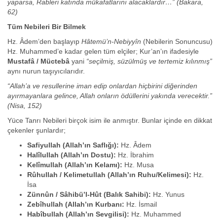
yaparsa, Rableri katında mükafatlarını alacaklardır…”
(Bakara,
62)
Tüm Nebileri Bir Bilmek
Hz. Âdem’den başlayıp
Hâtemü’n-Nebiyyîn
(Nebilerin Sonuncusu)
Hz. Muhammed’e kadar gelen tüm elçiler; Kur’an’ın ifadesiyle
Mustafâ / Müctebâ
yani
“seçilmiş, süzülmüş ve tertemiz kılınmış”
aynı nurun taşıyıcılarıdır.
“Allah’a ve resullerine iman edip onlardan hiçbirini diğerinden
ayırmayanlara gelince, Allah onların ödüllerini yakında verecektir.”
(Nisa, 152)
Yüce Tanrı Nebileri birçok isim ile anmıştır. Bunlar içinde en dikkat
çekenler şunlardır;
Safiyullah (Allah’ın Saflığı):
Hz. Âdem
Halîlullah (Allah’ın Dostu):
Hz. İbrahim
Kelîmullah (Allah’ın Kelamı):
Hz. Musa
Rûhullah / Kelimetullah (Allah’ın Ruhu/Kelimesi):
Hz.
İsa
Zünnûn / Sâhibü’l-Hût (Balık Sahibi):
Hz. Yunus
Zebîhullah (Allah’ın Kurbanı:
Hz. İsmail
Habîbullah (Allah’ın Sevgilisi):
Hz. Muhammed