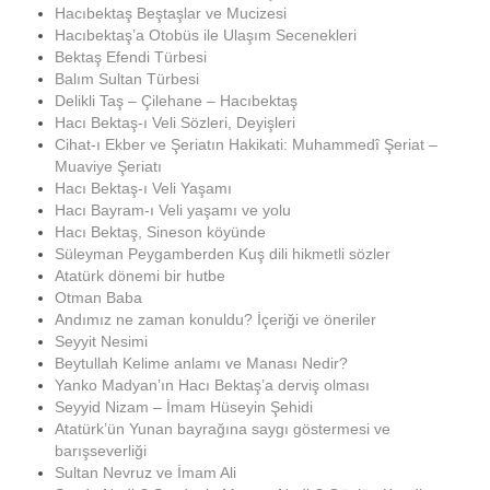
Hacıbektaş Beştaşlar ve Mucizesi
Hacıbektaş’a Otobüs ile Ulaşım Secenekleri
Bektaş Efendi Türbesi
Balım Sultan Türbesi
Delikli Taş – Çilehane – Hacıbektaş
Hacı Bektaş-ı Veli Sözleri, Deyişleri
Cihat-ı Ekber ve Şeriatın Hakikati: Muhammedî Şeriat –
Muaviye Şeriatı
Hacı Bektaş-ı Veli Yaşamı
Hacı Bayram-ı Veli yaşamı ve yolu
Hacı Bektaş, Sineson köyünde
Süleyman Peygamberden Kuş dili hikmetli sözler
Atatürk dönemi bir hutbe
Otman Baba
Andımız ne zaman konuldu? İçeriği ve öneriler
Seyyit Nesimi
Beytullah Kelime anlamı ve Manası Nedir?
Yanko Madyan’ın Hacı Bektaş’a derviş olması
Seyyid Nizam – İmam Hüseyin Şehidi
Atatürk’ün Yunan bayrağına saygı göstermesi ve
barışseverliği
Sultan Nevruz ve İmam Ali