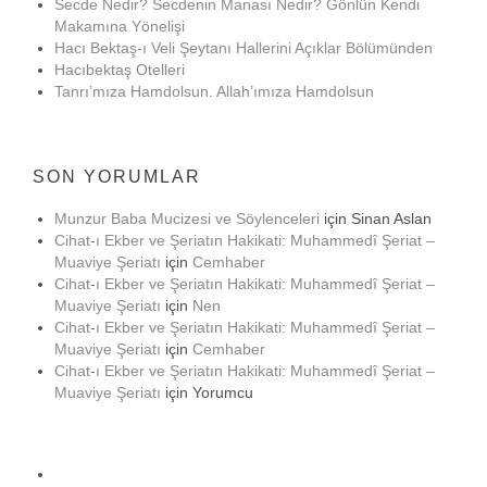
Secde Nedir? Secdenin Manası Nedir? Gönlün Kendi
Makamına Yönelişi
Hacı Bektaş-ı Veli Şeytanı Hallerini Açıklar Bölümünden
Hacıbektaş Otelleri
Tanrı’mıza Hamdolsun. Allah’ımıza Hamdolsun
SON YORUMLAR
Munzur Baba Mucizesi ve Söylenceleri
için
Sinan Aslan
Cihat-ı Ekber ve Şeriatın Hakikati: Muhammedî Şeriat –
Muaviye Şeriatı
için
Cemhaber
Cihat-ı Ekber ve Şeriatın Hakikati: Muhammedî Şeriat –
Muaviye Şeriatı
için
Nen
Cihat-ı Ekber ve Şeriatın Hakikati: Muhammedî Şeriat –
Muaviye Şeriatı
için
Cemhaber
Cihat-ı Ekber ve Şeriatın Hakikati: Muhammedî Şeriat –
Muaviye Şeriatı
için
Yorumcu