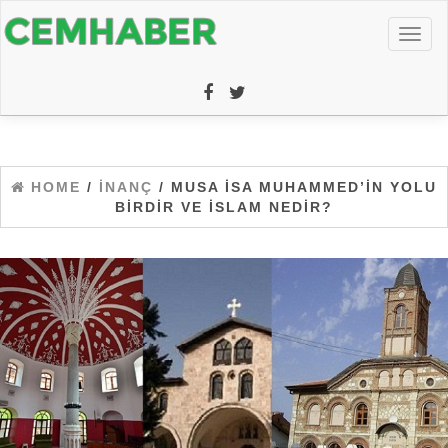
Toggl
naviga
HOME
/
İNANÇ
/ MUSA İSA MUHAMMED’IN YOLU
BIRDIR VE İSLAM NEDIR?