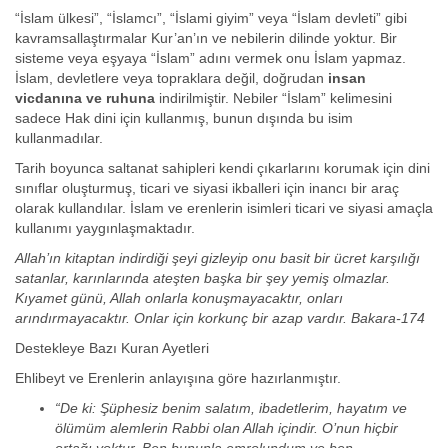
“İslam ülkesi”, “İslamcı”, “İslami giyim” veya “İslam devleti” gibi
kavramsallaştırmalar Kur’an’ın ve nebilerin dilinde yoktur. Bir
sisteme veya eşyaya “İslam” adını vermek onu İslam yapmaz.
İslam, devletlere veya topraklara değil, doğrudan
insan
vicdanına ve ruhuna
indirilmiştir. Nebiler “İslam” kelimesini
sadece Hak dini için kullanmış, bunun dışında bu isim
kullanmadılar.
Tarih boyunca saltanat sahipleri kendi çıkarlarını korumak için dini
sınıflar oluşturmuş, ticari ve siyasi ikballeri için inancı bir araç
olarak kullandılar. İslam ve erenlerin isimleri ticari ve siyasi amaçla
kullanımı yaygınlaşmaktadır.
Allah’ın kitaptan indirdiği şeyi gizleyip onu basit bir ücret karşılığı
satanlar, karınlarında ateşten başka bir şey yemiş olmazlar.
Kıyamet günü, Allah onlarla konuşmayacaktır, onları
arındırmayacaktır. Onlar için korkunç bir azap vardır. Bakara-174
Destekleye Bazı Kuran Ayetleri
Ehlibeyt ve Erenlerin anlayışına göre hazırlanmıştır.
“De ki: Şüphesiz benim salatım, ibadetlerim, hayatım ve
ölümüm alemlerin Rabbi olan Allah içindir. O’nun hiçbir