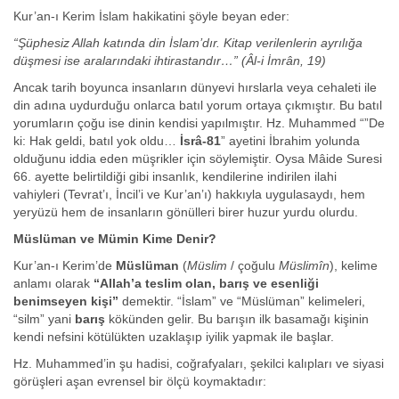
Kur’an-ı Kerim İslam hakikatini şöyle beyan eder:
“Şüphesiz Allah katında din İslam’dır. Kitap verilenlerin ayrılığa
düşmesi ise aralarındaki ihtirastandır…”
(Âl-i İmrân, 19)
Ancak tarih boyunca insanların dünyevi hırslarla veya cehaleti ile
din adına uydurduğu onlarca batıl yorum ortaya çıkmıştır. Bu batıl
yorumların çoğu ise dinin kendisi yapılmıştır. Hz. Muhammed “”De
ki: Hak geldi, batıl yok oldu…
İsrâ-81
” ayetini İbrahim yolunda
olduğunu iddia eden müşrikler için söylemiştir. Oysa Mâide Suresi
66. ayette belirtildiği gibi insanlık, kendilerine indirilen ilahi
vahiyleri (Tevrat’ı, İncil’i ve Kur’an’ı) hakkıyla uygulasaydı, hem
yeryüzü hem de insanların gönülleri birer huzur yurdu olurdu.
Müslüman ve Mümin Kime Denir?
Kur’an-ı Kerim’de
Müslüman
(
Müslim
/ çoğulu
Müslimîn
), kelime
anlamı olarak
“Allah’a teslim olan, barış ve esenliği
benimseyen kişi”
demektir. “İslam” ve “Müslüman” kelimeleri,
“silm” yani
barış
kökünden gelir. Bu barışın ilk basamağı kişinin
kendi nefsini kötülükten uzaklaşıp iyilik yapmak ile başlar.
Hz. Muhammed’in şu hadisi, coğrafyaları, şekilci kalıpları ve siyasi
görüşleri aşan evrensel bir ölçü koymaktadır: