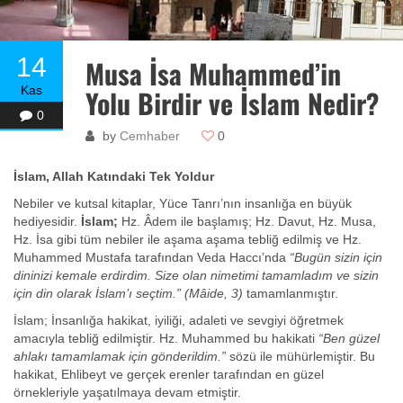
14
Musa İsa Muhammed’in
Kas
Yolu Birdir ve İslam Nedir?
0
by
Cemhaber
0
İslam, Allah Katındaki Tek Yoldur
Nebiler ve kutsal kitaplar, Yüce Tanrı’nın insanlığa en büyük
hediyesidir.
İslam;
Hz. Âdem ile başlamış; Hz. Davut, Hz. Musa,
Hz. İsa gibi tüm nebiler ile aşama aşama tebliğ edilmiş ve Hz.
Muhammed Mustafa tarafından Veda Haccı’nda
“Bugün sizin için
dininizi kemale erdirdim. Size olan nimetimi tamamladım ve sizin
için din olarak İslam’ı seçtim.”
(Mâide, 3)
tamamlanmıştır.
İslam; İnsanlığa hakikat, iyiliği, adaleti ve sevgiyi öğretmek
amacıyla tebliğ edilmiştir. Hz. Muhammed bu hakikati
“Ben güzel
ahlakı tamamlamak için gönderildim.”
sözü ile mühürlemiştir. Bu
hakikat, Ehlibeyt ve gerçek erenler tarafından en güzel
örnekleriyle yaşatılmaya devam etmiştir.