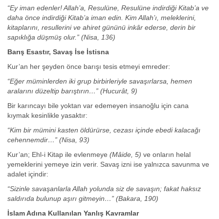
“Ey iman edenler! Allah’a, Resulüne, Resulüne indirdiği Kitab’a ve
daha önce indirdiği Kitab’a iman edin. Kim Allah’ı, meleklerini,
kitaplarını, resullerini ve ahiret gününü inkâr ederse, derin bir
sapıklığa düşmüş olur.”
(Nisa, 136)
Barış Esastır, Savaş İse İstisna
Kur’an her şeyden önce barışı tesis etmeyi emreder:
“Eğer müminlerden iki grup birbirleriyle savaşırlarsa, hemen
aralarını düzeltip barıştırın…”
(Hucurât, 9)
Bir karıncayı bile yoktan var edemeyen insanoğlu için cana
kıymak kesinlikle yasaktır:
“Kim bir mümini kasten öldürürse, cezası içinde ebedi kalacağı
cehennemdir…”
(Nisa, 93)
Kur’an; Ehl-i Kitap ile evlenmeye
(Mâide, 5)
ve onların helal
yemeklerini yemeye izin verir. Savaş izni ise yalnızca savunma ve
adalet içindir:
“Sizinle savaşanlarla Allah yolunda siz de savaşın; fakat haksız
saldırıda bulunup aşırı gitmeyin…”
(Bakara, 190)
İslam Adına Kullanılan Yanlış Kavramlar