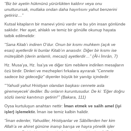
“Biz bir ayetin hükmünü yürürlükten kaldırır veya onu
unutturursak, mutlaka ondan daha hayırlısını yahut benzerini
getiririz…”
Kutsal kitapların bir manevi yönü vardır ve bu yön insan gönlünde
saklıdır. Her ayet, ahlaklı ve temiz bir gönülle okunup hayata
tatbik edilmelidir:
“Sana Kitab’ı indiren O’dur. Onun bir kısmı muhkem (açık ve
esas) ayetlerdir ki bunlar Kitab’ın anasıdır. Diğer bir kısmı ise
müteşâbih (derin anlamlı, mecazi) ayetlerdir…”
(Âl-i İmrân, 7)
Hz. Musa’ya, Hz. İsa’ya ve diğer tüm nebilere indirilen mesajların
özü birdir. Dinleri ve mezhepleri fırkalara ayırarak
“Cennete
sadece biz gideceğiz”
diyenler büyük bir yanılgı içindedir:
“‘Yahudi yahut Hristiyan olandan başkası cennete asla
giremeyecek’ dediler. Bu onların kuruntusudur. De ki: ‘Eğer doğru
sözlü iseniz kanıtınızı getirin!'”
(Bakara, 111)
Oysa kurtuluşun anahtarı nettir:
İman etmek ve salih amel (iyi
işler) işlemektir.
İman ise temiz kalbin halidir.
“İman edenler, Yahudiler, Hristiyanlar ve Sâbiîlerden her kim
Allah’a ve ahiret gününe inanıp barışa ve hayra yönelik işler