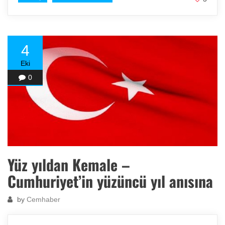
4
Eki
0
Yüz yıldan Kemale –
Cumhuriyet’in yüzüncü yıl anısına
by
Cemhaber