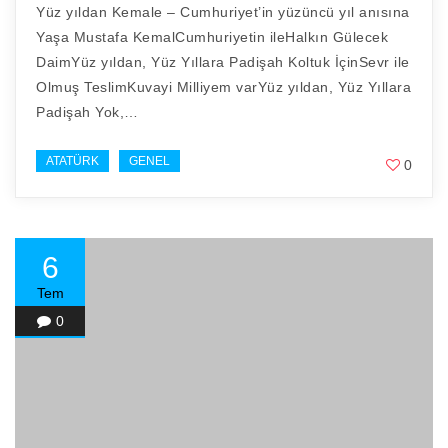
Yüz yıldan Kemale – Cumhuriyet’in yüzüncü yıl anısına
Yaşa Mustafa KemalCumhuriyetin ileHalkın Gülecek
DaimYüz yıldan, Yüz Yıllara Padişah Koltuk İçinSevr ile
Olmuş TeslimKuvayi Milliyem varYüz yıldan, Yüz Yıllara
Padişah Yok,…
ATATÜRK
GENEL
0
6
Tem
0