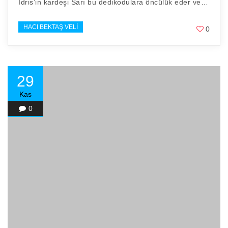
İdris’in kardeşi Sarı bu dedikodulara öncülük eder ve…
HACI BEKTAŞ VELI
0
29
Kas
0