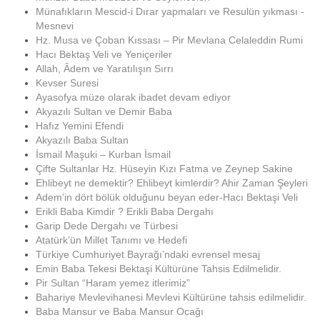
Münafıkların Mescid-i Dırar yapmaları ve Resulün yıkması -
Mesnevi
Hz. Musa ve Çoban Kıssası – Pir Mevlana Celaleddin Rumi
Hacı Bektaş Veli ve Yeniçeriler
Allah, Âdem ve Yaratılışın Sırrı
Kevser Suresi
Ayasofya müze olarak ibadet devam ediyor
Akyazılı Sultan ve Demir Baba
Hafız Yemini Efendi
Akyazılı Baba Sultan
İsmail Maşuki – Kurban İsmail
Çifte Sultanlar Hz. Hüseyin Kızı Fatma ve Zeynep Sakine
Ehlibeyt ne demektir? Ehlibeyt kimlerdir? Ahir Zaman Şeyleri
Adem’in dört bölük olduğunu beyan eder-Hacı Bektaşi Veli
Erikli Baba Kimdir ? Erikli Baba Dergahı
Garip Dede Dergahı ve Türbesi
Atatürk’ün Millet Tanımı ve Hedefi
Türkiye Cumhuriyet Bayrağı’ndaki evrensel mesaj
Emin Baba Tekesi Bektaşi Kültürüne Tahsis Edilmelidir.
Pir Sultan “Haram yemez itlerimiz”
Bahariye Mevlevihanesi Mevlevi Kültürüne tahsis edilmelidir.
Baba Mansur ve Baba Mansur Ocağı