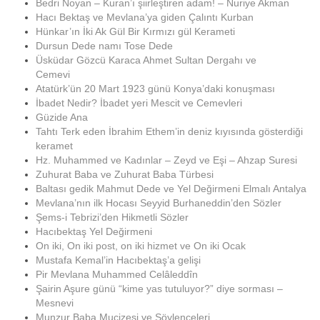
Bedri Noyan – Kuran’ı şiirleştiren adam! – Nuriye Akman
Hacı Bektaş ve Mevlana’ya giden Çalıntı Kurban
Hünkar’ın İki Ak Gül Bir Kırmızı gül Kerameti
Dursun Dede namı Tose Dede
Üsküdar Gözcü Karaca Ahmet Sultan Dergahı ve
Cemevi
Atatürk’ün 20 Mart 1923 günü Konya’daki konuşması
İbadet Nedir? İbadet yeri Mescit ve Cemevleri
Güzide Ana
Tahtı Terk eden İbrahim Ethem’in deniz kıyısında gösterdiği
keramet
Hz. Muhammed ve Kadınlar – Zeyd ve Eşi – Ahzap Suresi
Zuhurat Baba ve Zuhurat Baba Türbesi
Baltası gedik Mahmut Dede ve Yel Değirmeni Elmalı Antalya
Mevlana’nın ilk Hocası Seyyid Burhaneddin’den Sözler
Şems-i Tebrizi’den Hikmetli Sözler
Hacıbektaş Yel Değirmeni
On iki, On iki post, on iki hizmet ve On iki Ocak
Mustafa Kemal’in Hacıbektaş’a gelişi
Pir Mevlana Muhammed Celâleddîn
Şairin Aşure günü “kime yas tutuluyor?” diye sorması –
Mesnevi
Munzur Baba Mucizesi ve Söylenceleri