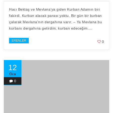
Hacı Bektaş ve Mevlana’ya giden Kurban Adamın biri
fakirdi. Kurban alacak parası yoktu. Bir gün bir kurban
çalarak Mevlana’nın dergahına varır. – Ya Mevlana bu
kurbanı dergahına getirdim, kurban edeceğim.…
ERENLER
0
12
Oca
0