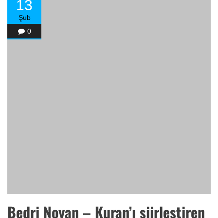
13
Şub
0
Bedri Noyan – Kuran’ı şiirleştiren