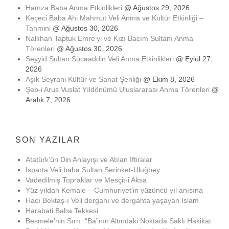
Hamza Baba Anma Etkinlikleri
@ Ağustos 29, 2026
Keçeci Baba Ahi Mahmut Veli Anma ve Kültür Etkinliği –
Tahmini
@ Ağustos 30, 2026
Nallıhan Taptuk Emre’yi ve Kızı Bacım Sultanı Anma
Törenleri
@ Ağustos 30, 2026
Seyyid Sultan Sücaaddin Veli Anma Etkinlikleri
@ Eylül 27,
2026
Aşık Seyrani Kültür ve Sanat Şenliği
@ Ekim 8, 2026
Şeb-i Arus Vuslat Yıldönümü Uluslararası Anma Törenleri
@
Aralık 7, 2026
SON YAZILAR
Atatürk’ün Din Anlayışı ve Atılan İftiralar
Isparta Veli baba Sultan Serinket-Uluğbey
Vadedilmiş Topraklar ve Mesçit-i Aksa
Yüz yıldan Kemale – Cumhuriyet’in yüzüncü yıl anısına
Hacı Bektaş-ı Veli dergahı ve dergahta yaşayan İslam
Harabati Baba Tekkesi
Besmele’nin Sırrı: “Ba”nın Altındaki Noktada Saklı Hakikat