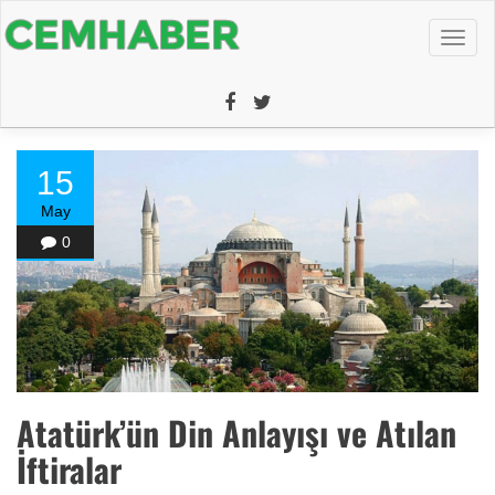
Toggl
naviga
15
May
0
Atatürk’ün Din Anlayışı ve Atılan
İftiralar