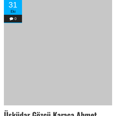
31
Eki
0
Üsküdar Gözcü Karaca Ahmet