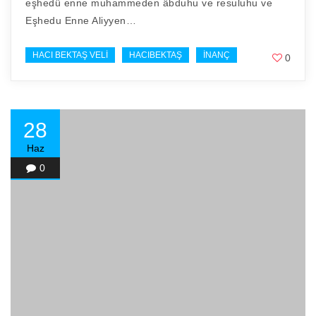
eşhedü enne muhammeden âbduhu ve resuluhu ve
Eşhedu Enne Aliyyen…
HACI BEKTAŞ VELI
HACIBEKTAŞ
İNANÇ
0
28
Haz
0