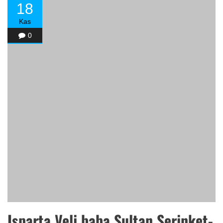
18
Kas
0
Isparta Veli baba Sultan Serinket-