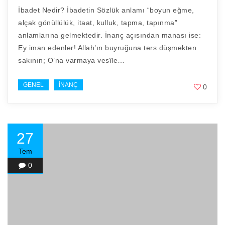
İbadet Nedir? İbadetin Sözlük anlamı “boyun eğme,
alçak gönüllülük, itaat, kulluk, tapma, tapınma”
anlamlarına gelmektedir. İnanç açısından manası ise:
Ey iman edenler! Allah’ın buyruğuna ters düşmekten
sakının; O’na varmaya vesîle…
GENEL
İNANÇ
0
27
Tem
0