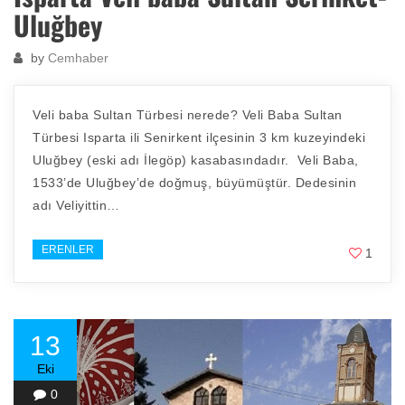
Uluğbey
by
Cemhaber
Veli baba Sultan Türbesi nerede? Veli Baba Sultan
Türbesi Isparta ili Senirkent ilçesinin 3 km kuzeyindeki
Uluğbey (eski adı İlegöp) kasabasındadır. Veli Baba,
1533’de Uluğbey’de doğmuş, büyümüştür. Dedesinin
adı Veliyittin…
ERENLER
1
13
Eki
0