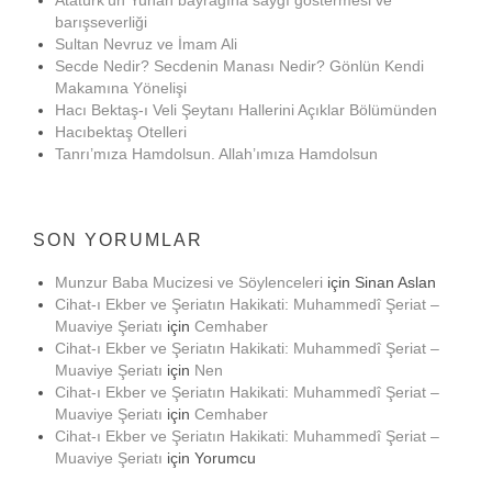
barışseverliği
Sultan Nevruz ve İmam Ali
Secde Nedir? Secdenin Manası Nedir? Gönlün Kendi
Makamına Yönelişi
Hacı Bektaş-ı Veli Şeytanı Hallerini Açıklar Bölümünden
Hacıbektaş Otelleri
Tanrı’mıza Hamdolsun. Allah’ımıza Hamdolsun
SON YORUMLAR
Munzur Baba Mucizesi ve Söylenceleri
için
Sinan Aslan
Cihat-ı Ekber ve Şeriatın Hakikati: Muhammedî Şeriat –
Muaviye Şeriatı
için
Cemhaber
Cihat-ı Ekber ve Şeriatın Hakikati: Muhammedî Şeriat –
Muaviye Şeriatı
için
Nen
Cihat-ı Ekber ve Şeriatın Hakikati: Muhammedî Şeriat –
Muaviye Şeriatı
için
Cemhaber
Cihat-ı Ekber ve Şeriatın Hakikati: Muhammedî Şeriat –
Muaviye Şeriatı
için
Yorumcu