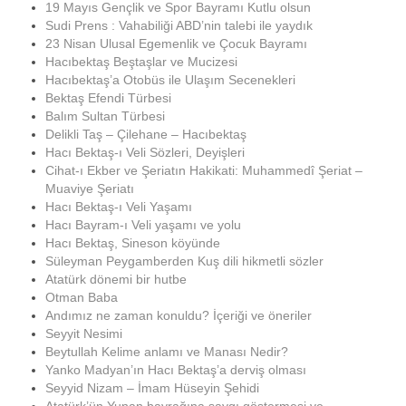
19 Mayıs Gençlik ve Spor Bayramı Kutlu olsun
Sudi Prens : Vahabiliği ABD’nin talebi ile yaydık
23 Nisan Ulusal Egemenlik ve Çocuk Bayramı
Hacıbektaş Beştaşlar ve Mucizesi
Hacıbektaş’a Otobüs ile Ulaşım Secenekleri
Bektaş Efendi Türbesi
Balım Sultan Türbesi
Delikli Taş – Çilehane – Hacıbektaş
Hacı Bektaş-ı Veli Sözleri, Deyişleri
Cihat-ı Ekber ve Şeriatın Hakikati: Muhammedî Şeriat –
Muaviye Şeriatı
Hacı Bektaş-ı Veli Yaşamı
Hacı Bayram-ı Veli yaşamı ve yolu
Hacı Bektaş, Sineson köyünde
Süleyman Peygamberden Kuş dili hikmetli sözler
Atatürk dönemi bir hutbe
Otman Baba
Andımız ne zaman konuldu? İçeriği ve öneriler
Seyyit Nesimi
Beytullah Kelime anlamı ve Manası Nedir?
Yanko Madyan’ın Hacı Bektaş’a derviş olması
Seyyid Nizam – İmam Hüseyin Şehidi
Atatürk’ün Yunan bayrağına saygı göstermesi ve