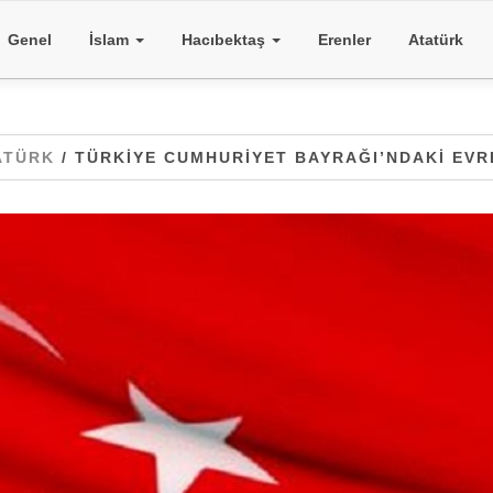
Genel
İslam
Hacıbektaş
Erenler
Atatürk
ATÜRK
/ TÜRKIYE CUMHURIYET BAYRAĞI’NDAKI EV