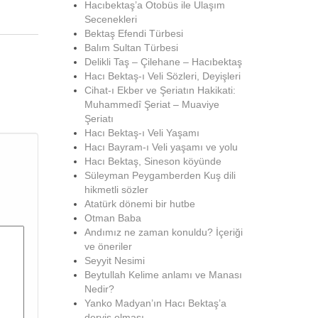
Hacıbektaş’a Otobüs ile Ulaşım
Secenekleri
Bektaş Efendi Türbesi
Balım Sultan Türbesi
Delikli Taş – Çilehane – Hacıbektaş
Hacı Bektaş-ı Veli Sözleri, Deyişleri
Cihat-ı Ekber ve Şeriatın Hakikati:
Muhammedî Şeriat – Muaviye
Şeriatı
Hacı Bektaş-ı Veli Yaşamı
Hacı Bayram-ı Veli yaşamı ve yolu
Hacı Bektaş, Sineson köyünde
Süleyman Peygamberden Kuş dili
hikmetli sözler
Atatürk dönemi bir hutbe
Otman Baba
Andımız ne zaman konuldu? İçeriği
ve öneriler
Seyyit Nesimi
Beytullah Kelime anlamı ve Manası
Nedir?
Yanko Madyan’ın Hacı Bektaş’a
derviş olması