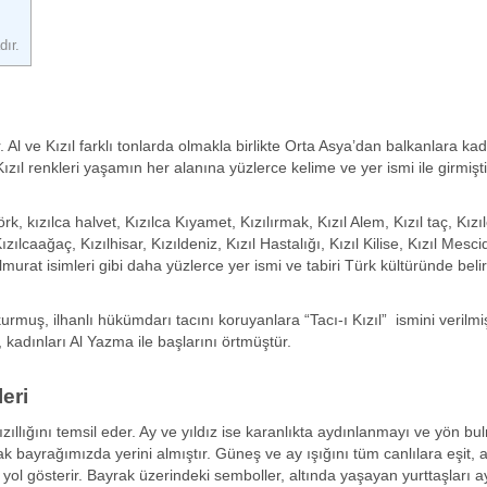
dır.
ir. Al ve Kızıl farklı tonlarda olmakla birlikte Orta Asya’dan balkanlara ka
zıl renkleri yaşamın her alanına yüzlerce kelime ve yer ismi ile girmişti
örk, kızılca halvet, Kızılca Kıyamet, Kızılırmak, Kızıl Alem, Kızıl taç, Kızı
lcaağaç, Kızılhisar, Kızıldeniz, Kızıl Hastalığı, Kızıl Kilise, Kızıl Mescid
ılmurat isimleri gibi daha yüzlerce yer ismi ve tabiri Türk kültüründe beli
rmuş, ilhanlı hükümdarı tacını koruyanlara “Tacı-ı Kızıl” ismini verilmiş
, kadınları Al Yazma ile başlarını örtmüştür.
eri
zıllığını temsil eder. Ay ve yıldız ise karanlıkta aydınlanmayı ve yön bu
ak bayrağımızda yerini almıştır. Güneş ve ay ışığını tüm canlılara eşit, 
 yol gösterir. Bayrak üzerindeki semboller, altında yaşayan yurttaşları a