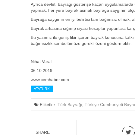
Ayrıca devlet, bayrağı gösterişe kaçan uygulamalarda 
yapmak, her yere bayrak asmak bayrağa saygının ölçüs
Bayrağa saygının en iyi belirtisi tam bağımsız olmak, akl
Bayrak arkasına sığınıp siyasi hesaplar yapanlara karşı 
Bu yazımız ile geniş fikir içeren bayrak konusuna kat
bağımsızlık sembolümüze gerekli özeni göstermektir.
Nihat Vural
06.10.2019
www.cemhaber.com
ATATÜRK
Etiketler:
Türk Bayrağı
,
Türkiye Cumhuriyeti Bayra
SHARE