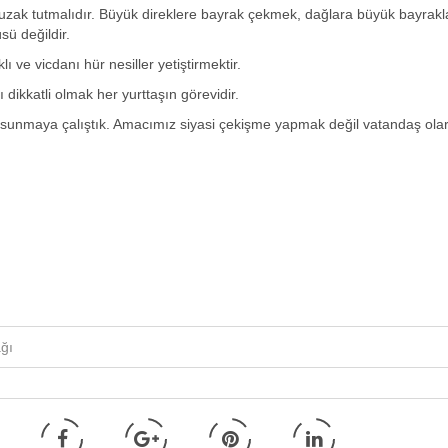
uzak tutmalıdır. Büyük direklere bayrak çekmek, dağlara büyük bayrakl
ü değildir.
ı ve vicdanı hür nesiller yetiştirmektir.
dikkatli olmak her yurttaşın görevidir.
kı sunmaya çalıştık. Amacımız siyasi çekişme yapmak değil vatandaş ola
ğı