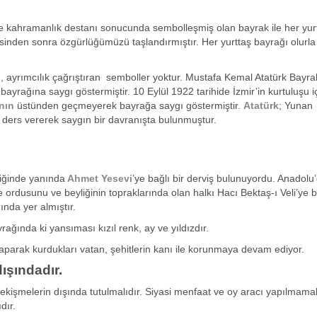
ve kahramanlık destanı sonucunda sembolleşmiş olan bayrak ile her yur
esinden sonra özgürlüğümüzü taşlandırmıştır. Her yurttaş bayrağı olurla
 taçlandırmalıdır.
, ayrımcılık çağrıştıran semboller yoktur. Mustafa Kemal Atatürk Bayr
 bayrağına saygı göstermiştir. 10 Eylül 1922 tarihide İzmir’in kurtuluşu i
nın
üstünden geçmeyerek bayrağa saygı göstermiştir.
Atatürk
; Yunan
 ders vererek saygın bir davranışta bulunmuştur.
iğinde yanında
Ahmet Yesevi
’ye bağlı bir derviş bulunuyordu. Anadolu’
e ordusunu ve beyliğinin topraklarında olan halkı Hacı Bektaş-ı Veli’ye b
nda yer almıştır.
ğında ki yansıması kızıl renk, ay ve yıldızdır.
r yaparak kurdukları vatan, şehitlerin kanı ile korunmaya devam ediyor.
ışındadır.
ekişmelerin dışında tutulmalıdır. Siyasi menfaat ve oy aracı yapılmamalı
dır.