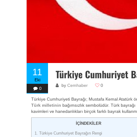
11
Türkiye Cumhuriyet B
Eki
by
Cemhaber
0
0
Türkiye Cumhuriyeti Bayrağı; Mustafa Kemal Atatürk ön
Türk milletinin
bağımsızlık sembolüdür. Türk bayrağı mil
kavimleri ve hanedanlıkları birçok farklı bayrak kullanmı
İÇİNDEKİLER
1.
Türkiye Cumhuriyet Bayrağın Rengi