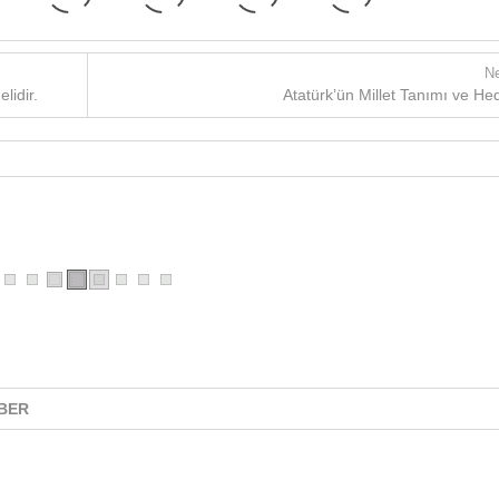
Ne
lidir.
Atatürk’ün Millet Tanımı ve Hed
BER