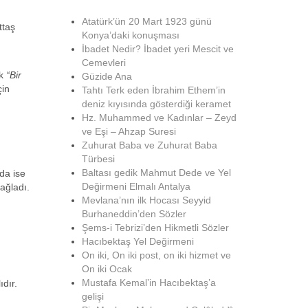
Atatürk’ün 20 Mart 1923 günü
ttaş
Konya’daki konuşması
İbadet Nedir? İbadet yeri Mescit ve
Cemevleri
ak
“Bir
Güzide Ana
çin
Tahtı Terk eden İbrahim Ethem’in
deniz kıyısında gösterdiği keramet
Hz. Muhammed ve Kadınlar – Zeyd
ve Eşi – Ahzap Suresi
Zuhurat Baba ve Zuhurat Baba
Türbesi
Baltası gedik Mahmut Dede ve Yel
da ise
Değirmeni Elmalı Antalya
ağladı.
Mevlana’nın ilk Hocası Seyyid
Burhaneddin’den Sözler
Şems-i Tebrizi’den Hikmetli Sözler
Hacıbektaş Yel Değirmeni
On iki, On iki post, on iki hizmet ve
On iki Ocak
Mustafa Kemal’in Hacıbektaş’a
dır.
gelişi