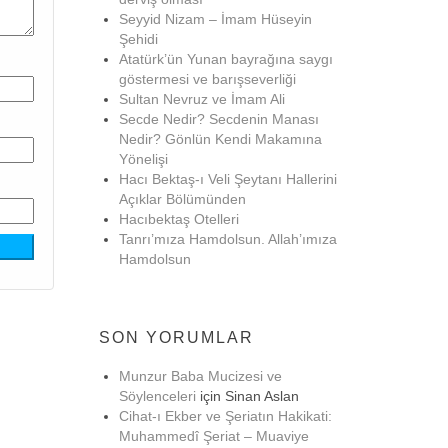
Seyyid Nizam – İmam Hüseyin
Şehidi
Atatürk’ün Yunan bayrağına saygı
göstermesi ve barışseverliği
Sultan Nevruz ve İmam Ali
Secde Nedir? Secdenin Manası
Nedir? Gönlün Kendi Makamına
Yönelişi
Hacı Bektaş-ı Veli Şeytanı Hallerini
Açıklar Bölümünden
Hacıbektaş Otelleri
Tanrı’mıza Hamdolsun. Allah’ımıza
Hamdolsun
SON YORUMLAR
Munzur Baba Mucizesi ve
Söylenceleri
için
Sinan Aslan
Cihat-ı Ekber ve Şeriatın Hakikati:
Muhammedî Şeriat – Muaviye