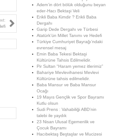
Adem’in dört bölük olduğunu beyan
eder-Hacı Bektaşi Veli
Erikli Baba Kimdir ? Erikli Baba
xt:
Dergahı
efi
Garip Dede Dergahı ve Türbesi
Atatürk’ün Millet Tanımı ve Hedefi
Türkiye Cumhuriyet Bayrağı’ndaki
evrensel mesaj
Emin Baba Tekesi Bektaşi
Kültürüne Tahsis Edilmelidir.
Pir Sultan “Haram yemez itlerimiz”
Bahariye Mevlevihanesi Mevlevi
Kültürüne tahsis edilmelidir.
Baba Mansur ve Baba Mansur
Ocağı
19 Mayıs Gençlik ve Spor Bayramı
Kutlu olsun
Sudi Prens : Vahabiliği ABD’nin
talebi ile yaydık
23 Nisan Ulusal Egemenlik ve
Çocuk Bayramı
Hacıbektaş Beştaşlar ve Mucizesi