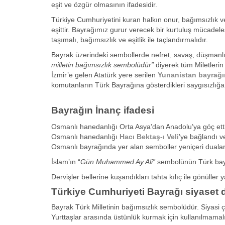
eşit ve özgür olmasının ifadesidir.
Türkiye Cumhuriyetini kuran halkın onur, bağımsızlık 
eşittir. Bayrağımız gurur verecek bir kurtuluş mücadel
taşımalı, bağımsızlık ve eşitlik ile
Bayrak üzerindeki sembollerde nefret, savaş, düşmanlı
milletin bağımsızlık sembolüdür”
diyerek tüm Miletlerin
İzmir’e gelen Atatürk yere serilen
Yunanistan bayrağı
komutanların Türk Bayrağına gösterdikleri saygısızlığa
Bayrağın İnanç ifadesi
Osmanlı hanedanlığı Orta Asya’dan Anadolu’ya göç ett
Osmanlı hanedanlığı
Hacı Bektaş-ı Veli
’ye bağlandı v
Osmanlı bayrağında yer alan semboller yeniçeri duaları
İslam’ın “
Gün Muhammed Ay Ali”
sembolünün Türk bayra
Dervişler bellerine kuşandıkları tahta kılıç ile gönülle
Türkiye Cumhuriyeti Bayrağı siyaset d
Bayrak Türk Milletinin bağımsızlık sembolüdür. Siyasi ç
Yurttaşlar arasında üstünlük kurmak için kullanılmamalı