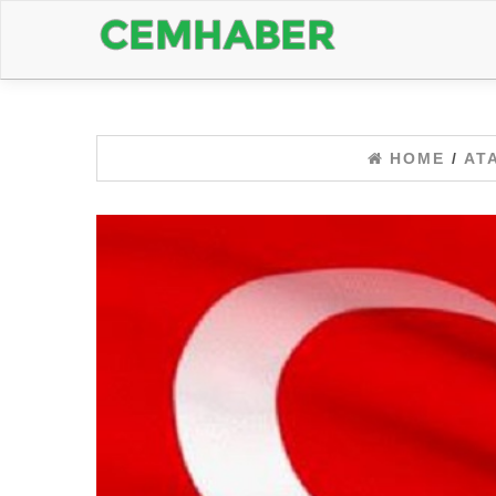
HOME
/
AT