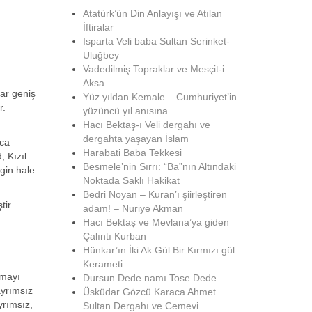
Atatürk’ün Din Anlayışı ve Atılan
İftiralar
Isparta Veli baba Sultan Serinket-
Uluğbey
Vadedilmiş Topraklar ve Mesçit-i
Aksa
dar geniş
Yüz yıldan Kemale – Cumhuriyet’in
r.
yüzüncü yıl anısına
Hacı Bektaş-ı Veli dergahı ve
dergahta yaşayan İslam
lca
Harabati Baba Tekkesi
, Kızıl
Besmele’nin Sırrı: “Ba”nın Altındaki
rgin hale
Noktada Saklı Hakikat
Bedri Noyan – Kuran’ı şiirleştiren
tir.
adam! – Nuriye Akman
Hacı Bektaş ve Mevlana’ya giden
Çalıntı Kurban
Hünkar’ın İki Ak Gül Bir Kırmızı gül
Kerameti
lmayı
Dursun Dede namı Tose Dede
ayrımsız
Üsküdar Gözcü Karaca Ahmet
yrımsız,
Sultan Dergahı ve Cemevi