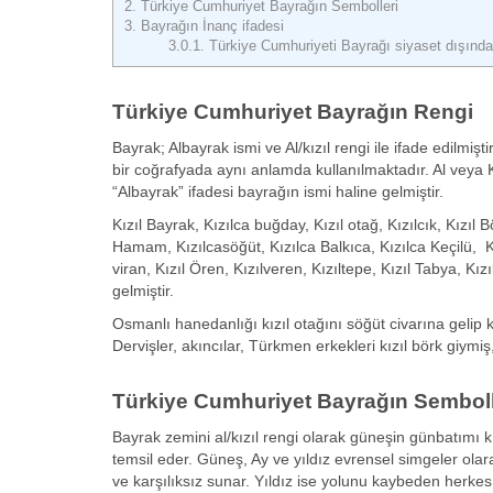
2.
Türkiye Cumhuriyet Bayrağın Sembolleri
3.
Bayrağın İnanç ifadesi
3.0.1.
Türkiye Cumhuriyeti Bayrağı siyaset dışında
Türkiye Cumhuriyet Bayrağın Rengi
Bayrak; Albayrak ismi ve Al/kızıl rengi ile ifade edilmişt
bir coğrafyada aynı anlamda kullanılmaktadır. Al veya Kı
“Albayrak” ifadesi bayrağın ismi haline gelmiştir.
Kızıl Bayrak, Kızılca buğday, Kızıl otağ, Kızılcık, Kızıl B
Hamam, Kızılcasöğüt, Kızılca Balkıca, Kızılca Keçilü, Kızı
viran, Kızıl Ören, Kızılveren, Kızıltepe, Kızıl Tabya, Kız
gelmiştir.
Osmanlı hanedanlığı kızıl otağını söğüt civarına gelip ku
Dervişler, akıncılar, Türkmen erkekleri kızıl börk giymiş
Türkiye Cumhuriyet Bayrağın Semboll
Bayrak zemini al/kızıl rengi olarak güneşin günbatımı kı
temsil eder. Güneş, Ay ve yıldız evrensel simgeler olar
ve karşılıksız sunar. Yıldız ise yolunu kaybeden herkes