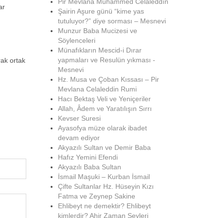
Pir Mevlana Muhammed Celâleddîn
ar
Şairin Aşure günü “kime yas
tutuluyor?” diye sorması – Mesnevi
Munzur Baba Mucizesi ve
Söylenceleri
Münafıkların Mescid-i Dırar
yapmaları ve Resulün yıkması -
rak ortak
Mesnevi
Hz. Musa ve Çoban Kıssası – Pir
Mevlana Celaleddin Rumi
Hacı Bektaş Veli ve Yeniçeriler
Allah, Âdem ve Yaratılışın Sırrı
Kevser Suresi
Ayasofya müze olarak ibadet
devam ediyor
Akyazılı Sultan ve Demir Baba
Hafız Yemini Efendi
Akyazılı Baba Sultan
İsmail Maşuki – Kurban İsmail
Çifte Sultanlar Hz. Hüseyin Kızı
Fatma ve Zeynep Sakine
Ehlibeyt ne demektir? Ehlibeyt
kimlerdir? Ahir Zaman Şeyleri