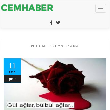
Toggl
naviga
HOME
/
ZEYNEP ANA
11
Oca
0