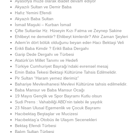
Ayasofya müze olarak ibadet devam ediyor
Akyazılı Sultan ve Demir Baba
Hafız Yemini Efendi
Akyazılı Baba Sultan
İsmail Maşuki – Kurban İsmail
Çifte Sultanlar Hz. Hüseyin Kızı Fatma ve Zeynep Sakine
Ehlibeyt ne demektir? Ehlibeyt kimlerdir? Ahir Zaman Şeyleri
Adem’in dört bölük olduğunu beyan eder-Hacı Bektaşi Veli
Erikli Baba Kimdir ? Erikli Baba Dergahı
Garip Dede Dergahı ve Türbesi
Atatürk’ün Millet Tanımı ve Hedefi
Türkiye Cumhuriyet Bayrağı’ndaki evrensel mesaj
Emin Baba Tekesi Bektaşi Kültürüne Tahsis Edilmelidir.
Pir Sultan “Haram yemez itlerimiz”
Bahariye Mevlevihanesi Mevlevi Kültürüne tahsis edilmelidir.
Baba Mansur ve Baba Mansur Ocağı
19 Mayıs Gençlik ve Spor Bayramı Kutlu olsun
Sudi Prens : Vahabiliği ABD’nin talebi ile yaydık
23 Nisan Ulusal Egemenlik ve Çocuk Bayramı
Hacıbektaş Beştaşlar ve Mucizesi
Hacıbektaş’a Otobüs ile Ulaşım Secenekleri
Bektaş Efendi Türbesi
Balım Sultan Türbesi