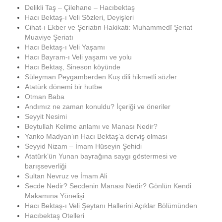
Delikli Taş – Çilehane – Hacıbektaş
Hacı Bektaş-ı Veli Sözleri, Deyişleri
Cihat-ı Ekber ve Şeriatın Hakikati: Muhammedî Şeriat –
Muaviye Şeriatı
Hacı Bektaş-ı Veli Yaşamı
Hacı Bayram-ı Veli yaşamı ve yolu
Hacı Bektaş, Sineson köyünde
Süleyman Peygamberden Kuş dili hikmetli sözler
Atatürk dönemi bir hutbe
Otman Baba
Andımız ne zaman konuldu? İçeriği ve öneriler
Seyyit Nesimi
Beytullah Kelime anlamı ve Manası Nedir?
Yanko Madyan’ın Hacı Bektaş’a derviş olması
Seyyid Nizam – İmam Hüseyin Şehidi
Atatürk’ün Yunan bayrağına saygı göstermesi ve
barışseverliği
Sultan Nevruz ve İmam Ali
Secde Nedir? Secdenin Manası Nedir? Gönlün Kendi
Makamına Yönelişi
Hacı Bektaş-ı Veli Şeytanı Hallerini Açıklar Bölümünden
Hacıbektaş Otelleri