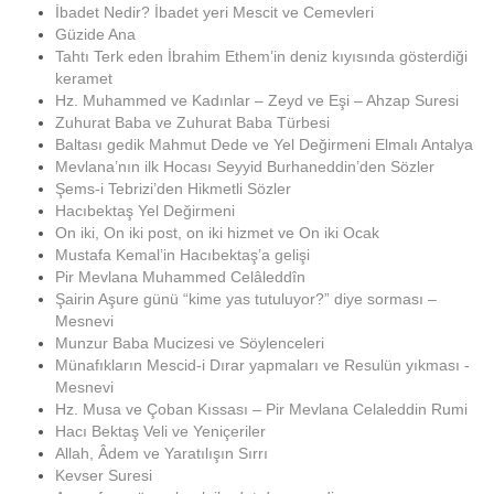
İbadet Nedir? İbadet yeri Mescit ve Cemevleri
Güzide Ana
Tahtı Terk eden İbrahim Ethem’in deniz kıyısında gösterdiği
keramet
Hz. Muhammed ve Kadınlar – Zeyd ve Eşi – Ahzap Suresi
Zuhurat Baba ve Zuhurat Baba Türbesi
Baltası gedik Mahmut Dede ve Yel Değirmeni Elmalı Antalya
Mevlana’nın ilk Hocası Seyyid Burhaneddin’den Sözler
Şems-i Tebrizi’den Hikmetli Sözler
Hacıbektaş Yel Değirmeni
On iki, On iki post, on iki hizmet ve On iki Ocak
Mustafa Kemal’in Hacıbektaş’a gelişi
Pir Mevlana Muhammed Celâleddîn
Şairin Aşure günü “kime yas tutuluyor?” diye sorması –
Mesnevi
Munzur Baba Mucizesi ve Söylenceleri
Münafıkların Mescid-i Dırar yapmaları ve Resulün yıkması -
Mesnevi
Hz. Musa ve Çoban Kıssası – Pir Mevlana Celaleddin Rumi
Hacı Bektaş Veli ve Yeniçeriler
Allah, Âdem ve Yaratılışın Sırrı
Kevser Suresi