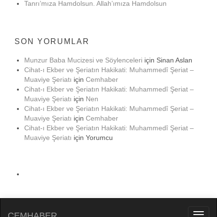
Tanrı’mıza Hamdolsun. Allah’ımıza Hamdolsun
SON YORUMLAR
Munzur Baba Mucizesi ve Söylenceleri
için
Sinan Aslan
Cihat-ı Ekber ve Şeriatın Hakikati: Muhammedî Şeriat –
Muaviye Şeriatı
için
Cemhaber
Cihat-ı Ekber ve Şeriatın Hakikati: Muhammedî Şeriat –
Muaviye Şeriatı
için
Nen
Cihat-ı Ekber ve Şeriatın Hakikati: Muhammedî Şeriat –
Muaviye Şeriatı
için
Cemhaber
Cihat-ı Ekber ve Şeriatın Hakikati: Muhammedî Şeriat –
Muaviye Şeriatı
için
Yorumcu
CEMHABER
Toggl