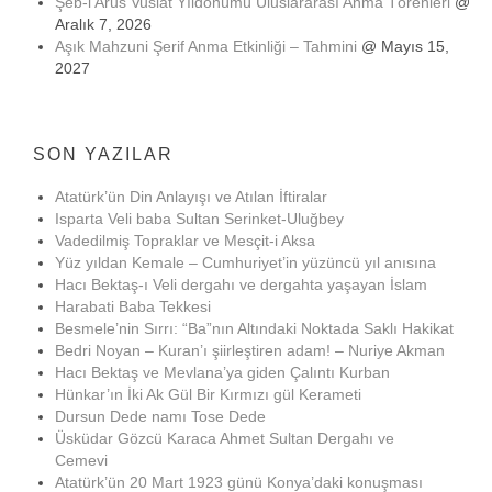
Şeb-i Arus Vuslat Yıldönümü Uluslararası Anma Törenleri
@
Aralık 7, 2026
Aşık Mahzuni Şerif Anma Etkinliği – Tahmini
@ Mayıs 15,
2027
SON YAZILAR
Atatürk’ün Din Anlayışı ve Atılan İftiralar
Isparta Veli baba Sultan Serinket-Uluğbey
Vadedilmiş Topraklar ve Mesçit-i Aksa
Yüz yıldan Kemale – Cumhuriyet’in yüzüncü yıl anısına
Hacı Bektaş-ı Veli dergahı ve dergahta yaşayan İslam
Harabati Baba Tekkesi
Besmele’nin Sırrı: “Ba”nın Altındaki Noktada Saklı Hakikat
Bedri Noyan – Kuran’ı şiirleştiren adam! – Nuriye Akman
Hacı Bektaş ve Mevlana’ya giden Çalıntı Kurban
Hünkar’ın İki Ak Gül Bir Kırmızı gül Kerameti
Dursun Dede namı Tose Dede
Üsküdar Gözcü Karaca Ahmet Sultan Dergahı ve
Cemevi
Atatürk’ün 20 Mart 1923 günü Konya’daki konuşması