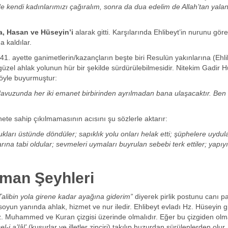
 de kendi kadınlarımızı çağıralım, sonra da dua edelim de Allah’tan yalan
ma, Hasan ve Hüseyin’i
alarak gitti. Karşılarında Ehlibeyt’in nurunu gör
a kaldılar.
1. ayette ganimetlerin/kazançların beşte biri Resulün yakınlarına (Ehli
 güzel ahlak yolunun hür bir şekilde sürdürülebilmesidir. Nitekim Gadir 
 şöyle buyurmuştur:
r Havuzunda her iki emanet birbirinden ayrılmadan bana ulaşacaktır. Ben
e sahip çıkılmamasının acısını şu sözlerle aktarır:
kları üstünde döndüler; sapıklık yolu onları helak etti; şüphelere uydula
ına tabi oldular; sevmeleri uymaları buyrulan sebebi terk ettiler; yapıyı
aman Şeyhleri
Talibin yola girene kadar ayağına giderim”
diyerek pirlik postunu canı p
oyun yanında ahlak, hizmet ve nur iledir. Ehlibeyt evladı Hz. Hüseyin g
z. Muhammed ve Kuran çizgisi üzerinde olmalıdır. Eğer bu çizgiden ol
el-i a’lâl’
(kusurlar ve illetler zinciri) takılıp huzurdan sürülenlerden olur.