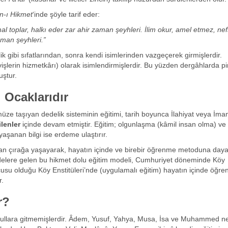
n-ı Hikmet
‘inde şöyle tarif eder:
al toplar, halkı eder zar ahir zaman şeyhleri. İlim okur, amel etmez, nefs
zaman şeyhleri.”
k gibi sıfatlarından, sonra kendi isimlerinden vazgeçerek girmişlerdir.
rvişlerin hizmetkârı) olarak isimlendirmişlerdir. Bu yüzden dergâhlarda pir
uştur.
 Ocaklarıdır
üze taşıyan dedelik sisteminin eğitimi, tarih boyunca İlahiyat veya İma
ilenler
içinde devam etmiştir. Eğitim; olgunlaşma (kâmil insan olma) ve
yaşanan bilgi ise erdeme ulaştırır.
adan çırağa yaşayarak, hayatın içinde ve birebir öğrenme metoduna daya
delere gelen bu hikmet dolu eğitim modeli, Cumhuriyet döneminde Köy
ucusu olduğu Köy Enstitüleri’nde (uygulamalı eğitim) hayatın içinde öğre
r.
r?
kullara gitmemişlerdir. Âdem, Yusuf, Yahya, Musa, İsa ve Muhammed ne