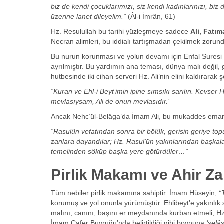
biz de kendi çocuklarımızı, siz kendi kadınlarınızı, biz
üzerine lanet dileyelim.”
(Âl-i İmrân, 61)
Hz. Resulullah bu tarihi yüzleşmeye sadece
Ali, Fatı
Necran alimleri, bu iddialı tartışmadan çekilmek zorund
Bu nurun korunması ve yolun devamı için Enfal Suresi 4
ayrılmıştır. Bu yardımın ana teması, dünya malı değil,
hutbesinde iki cihan serveri Hz. Ali’nin elini kaldırarak
“Kuran ve Ehl-i Beyt’imin ipine sımsıkı sarılın. Kevse
mevlasıysam, Ali de onun mevlasıdır.”
Ancak Nehc’ül-Belâga’da İmam Ali, bu mukaddes emanet
“Rasulün vefatından sonra bir bölük, gerisin geriye topu
zanlara dayandılar; Hz. Rasul’ün yakınlarından başkalar
temelinden söküp başka yere götürdüler…”
Pirlik Makamı ve Ahir Z
Tüm nebiler pirlik makamına sahiptir. İmam Hüseyin,
“
korumuş ve yol onunla yürümüştür. Ehlibeyt’e yakınlık s
malını, canını, başını er meydanında kurban etmeli; H
İmam Cafer Buyruğu’nda belirtildiği gibi boynuna
‘selâs