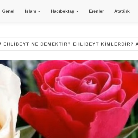
Genel
İslam
Hacıbektaş
Erenler
Atatürk
/ EHLIBEYT NE DEMEKTIR? EHLIBEYT KIMLERDIR? 