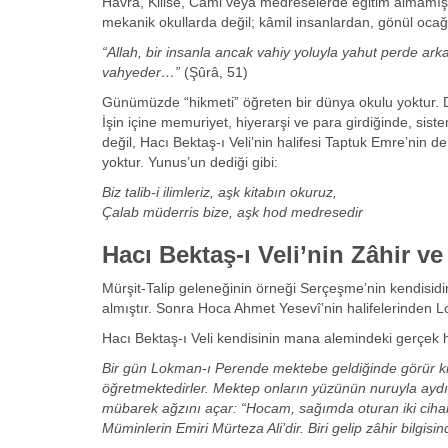
Havra, Kilise, Cami veya medreselerde eğitim almamışla
mekanik okullarda değil; kâmil insanlardan, gönül ocağ
“Allah, bir insanla ancak vahiy yoluyla yahut perde arka
vahyeder…”
(Şûrâ, 51)
Günümüzde “hikmeti” öğreten bir dünya okulu yoktur. Di
İşin içine memuriyet, hiyerarşi ve para girdiğinde, sis
değil, Hacı Bektaş-ı Veli’nin halifesi Taptuk Emre’nin d
yoktur. Yunus’un dediği gibi:
Biz talib-i ilimleriz, aşk kitabın okuruz,
Çalab müderris bize, aşk hod medresedir
Hacı Bektaş-ı Veli’nin Zâhir ve
Mürşit-Talip geleneğinin örneği Serçeşme’nin kendisidir.
almıştır. Sonra Hoca Ahmet Yesevî’nin halifelerinden
Hacı Bektaş-ı Veli kendisinin mana alemindeki gerçek
Bir gün Lokman-ı Perende mektebe geldiğinde görür ki i
öğretmektedirler. Mektep onların yüzünün nuruyla aydı
mübarek ağzını açar: “Hocam, sağımda oturan iki ciha
Müminlerin Emiri Mürteza Ali’dir. Biri gelip zâhir bilgis