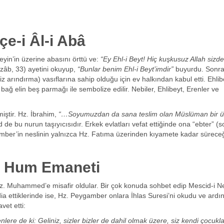
çe-i Âl-i Abâ
seyin’in üzerine abasını örttü ve:
“Ey Ehl-i Beyt! Hiç kuşkusuz Allah sizd
zâb, 33) ayetini okuyup,
“Bunlar benim Ehl-i Beyt’imdir”
buyurdu. Sonra
z arındırma) vasıflarına sahip olduğu için ev halkından kabul etti. Ehlib
bağ elin beş parmağı ile sembolize edilir. Nebiler, Ehlibeyt, Erenler ve
ştir. Hz. İbrahim,
“…Soyumuzdan da sana teslim olan Müslüman bir
 bu nurun taşıyıcısıdır. Erkek evlatları vefat ettiğinde ona “ebter” (
amber’in neslinin yalnızca Hz. Fatıma üzerinden kıyamete kadar süreceğ
r Hum Emaneti
Hz. Muhammed’e misafir oldular. Bir çok konuda sohbet edip Mescid-i N
iddia ettiklerinde ise, Hz. Peygamber onlara İhlas Suresi’ni okudu ve ard
vet etti:
ere de ki: Geliniz, sizler bizler de dahil olmak üzere, siz kendi çocukla