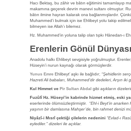
Hacı Bektaş, bu zâhir ve bâtın eğitimini tamamlayıp m
makamına geçerek devrin manevi sultanı olmuştur. Rum
bâtın ilmine hayran kalarak ona bağlanmışlardır. Çü
Muhammed’i bulmak için ise Ehlibeyt yolu takip edilm
bilmeyen ise Allah’ı bilemez.
Hz. Muhammed’in yoluna talip olan tıpkı Hânedan-ı Ehlibe
Erenlerin Gönül Dünyası
Anadolu halkı Ehlibeyt sevgisiyle yoğrulmuştur. Erenl
Hüseyin’i nurun kaynağı olarak görmüşlerdir.
Yunus Emre
Ehlibeyt’ aşkı ile bağlıdır;
“Şehidlerin ser
Hazreti Ali babaları, Muhammed’dir dedeleri, Arşın iki g
Kul Himmet ve
Pir Sultan Abdal
gibi aşıkların dizele
Fuzûlî Hz. Hüseyi’in kabrinde hizmet etmiş, eski ya
eserlerinde ölümsüzleştirmiştir.
“Ehl-i Beyt’in anarken
yaşının bir damlasına Mahşer’de, bin rahmet denizi müka
Niyâzî-i Mısrî çektiği çilelerin nedenini
“Evlad-ı Rasû
eylediler.” dizeleri ile açıklar.