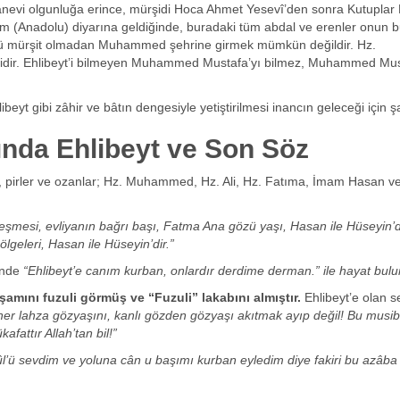
anevi olgunluğa erince, mürşidi Hoca Ahmet Yesevî’den sonra Kutuplar
 (Anadolu) diyarına geldiğinde, buradaki tüm abdal ve erenler onun b
nkü mürşit olmadan Muhammed şehrine girmek mümkün değildir. Hz.
elidir. Ehlibeyt’i bilmeyen Muhammed Mustafa’yı bilmez, Muhammed Mus
yt gibi zâhir ve bâtın dengesiyle yetiştirilmesi inancın geleceği için şar
nda Ehlibeyt ve Son Söz
er, pirler ve ozanlar; Hz. Muhammed, Hz. Ali, Hz. Fatıma, İmam Hasan 
çeşmesi, evliyanın bağrı başı, Fatma Ana gözü yaşı, Hasan ile Hüseyin’d
ölgeleri, Hasan ile Hüseyin’dir.”
rinde
“Ehlibeyt’e canım kurban, onlardır derdime derman.” ile hayat bulur
şamını fuzuli görmüş ve “Fuzuli” lakabını almıştır.
Ehlibeyt’e olan s
 her lahza gözyaşını, kanlı gözden gözyaşı akıtmak ayıp değil! Bu musib
fattır Allah’tan bil!”
l’ü sevdim ve yoluna cân u başımı kurban eyledim diye fakiri bu azâba g