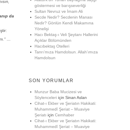
nısın,
göstermesi ve barışseverliği
Sultan Nevruz ve İmam Ali
lanıp da
Secde Nedir? Secdenin Manası
Nedir? Gönlün Kendi Makamına
Yönelişi
tir:
Hacı Bektaş-ı Veli Şeytanı Hallerini
um.” …
Açıklar Bölümünden
Hacıbektaş Otelleri
Tanrı’mıza Hamdolsun. Allah’ımıza
Hamdolsun
SON YORUMLAR
Munzur Baba Mucizesi ve
Söylenceleri
için
Sinan Aslan
Cihat-ı Ekber ve Şeriatın Hakikati:
Muhammedî Şeriat – Muaviye
Şeriatı
için
Cemhaber
Cihat-ı Ekber ve Şeriatın Hakikati:
Muhammedî Şeriat – Muaviye