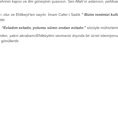
ehrinin kapısı ve ilim güneşinin şuasısın. Sen Allah’ın aslanısın, pehliva
en
olur ve Ehlibeyt’ten sayılır. İmam Cafer-i Sadık
” Bizim ismimizi kul
tir.
ı
“Evladım evladır, yolumu süren ondan evladır.”
sözüyle mühürlemiş
 sizden, yakın akrabamı/Ehlibeytimi sevmeniz dışında bir ücret istemiyor
 gönüllerdir.