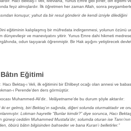
rdır. Hacı Bektaş-ı Veli, Mevlânâ, Yunus Emre gibi pîrler, din eğitimi v
ında feyz almışlardır. İlk öğretmen her zaman Allah, sonra peygamberle
sından konuşur; yahut da bir resul gönderir de kendi izniyle dilediğini
ni eğitiminin kalıplaşmış bir müfredata indirgenmesi, yolunun özünü un
tem dünyevileşir ve maneviyatını yitirir. Yunus Emre dahi hikmeti medres
ergâhında, odun taşıyarak öğrenmiştir. Bir Hak aşığını yetiştirecek devle
 Bâtın Eğitimi
 Hacı Bektaş-ı Veli, ilk eğitimini bir Ehlibeyt ocağı olan annesi ve bab
 Lokman-ı Perende’den ders görmüştür.
 hocası Muhammed-Ali’dir..
Velâyetname
’de bu durum şöyle aktarılır:
ki er gelmiş, biri Bektaş’ın sağında, diğeri solunda oturmaktadır ve o
nlanmıştır. Lokman hayretle “Bunlar kimdir?” diye sorunca, Hacı Bekta
n güneşi ceddim Muhammed Mustafa’dır; solumda oturan ise Tanrı’nın 
inden, öbürü bâtın bilgisinden bahseder ve bana Kuran’ı belletirler.”