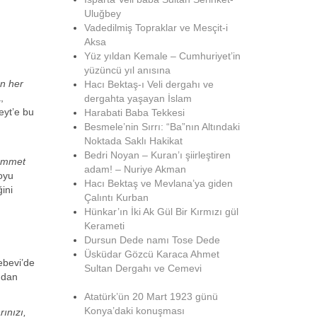
Uluğbey
Vadedilmiş Topraklar ve Mesçit-i
Aksa
Yüz yıldan Kemale – Cumhuriyet’in
yüzüncü yıl anısına
en her
Hacı Bektaş-ı Veli dergahı ve
,
dergahta yaşayan İslam
eyt’e bu
Harabati Baba Tekkesi
Besmele’nin Sırrı: “Ba”nın Altındaki
Noktada Saklı Hakikat
Bedri Noyan – Kuran’ı şiirleştiren
 ümmet
adam! – Nuriye Akman
soyu
Hacı Bektaş ve Mevlana’ya giden
ini
Çalıntı Kurban
Hünkar’ın İki Ak Gül Bir Kırmızı gül
Kerameti
Dursun Dede namı Tose Dede
Üsküdar Gözcü Karaca Ahmet
ebevi’de
Sultan Dergahı ve Cemevi
ından
Atatürk’ün 20 Mart 1923 günü
Konya’daki konuşması
rınızı,