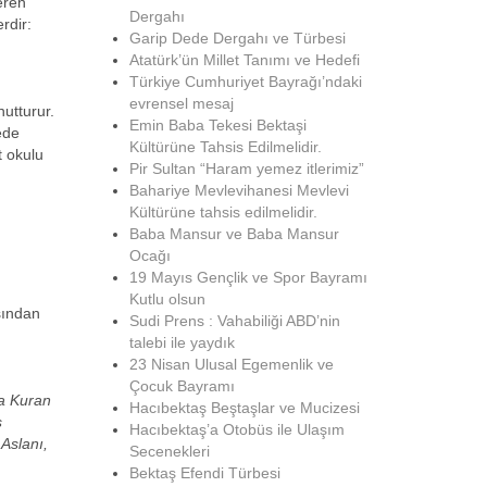
eren
Dergahı
rdir:
Garip Dede Dergahı ve Türbesi
Atatürk’ün Millet Tanımı ve Hedefi
Türkiye Cumhuriyet Bayrağı’ndaki
evrensel mesaj
utturur.
Emin Baba Tekesi Bektaşi
ede
Kültürüne Tahsis Edilmelidir.
t okulu
Pir Sultan “Haram yemez itlerimiz”
Bahariye Mevlevihanesi Mevlevi
Kültürüne tahsis edilmelidir.
Baba Mansur ve Baba Mansur
Ocağı
19 Mayıs Gençlik ve Spor Bayramı
Kutlu olsun
asından
Sudi Prens : Vahabiliği ABD’nin
talebi ile yaydık
23 Nisan Ulusal Egemenlik ve
Çocuk Bayramı
na Kuran
Hacıbektaş Beştaşlar ve Mucizesi
ş
Hacıbektaş’a Otobüs ile Ulaşım
Aslanı,
Secenekleri
Bektaş Efendi Türbesi