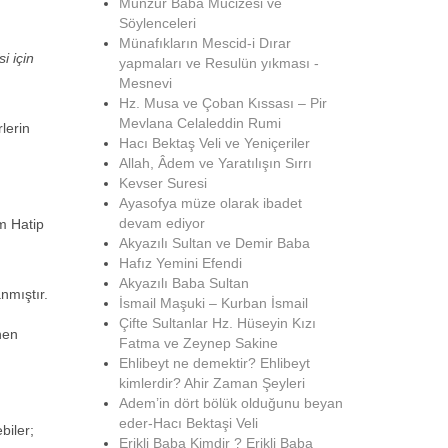
Munzur Baba Mucizesi ve
Söylenceleri
Münafıkların Mescid-i Dırar
i için
yapmaları ve Resulün yıkması -
Mesnevi
Hz. Musa ve Çoban Kıssası – Pir
Mevlana Celaleddin Rumi
lerin
Hacı Bektaş Veli ve Yeniçeriler
Allah, Âdem ve Yaratılışın Sırrı
Kevser Suresi
Ayasofya müze olarak ibadet
devam ediyor
m Hatip
Akyazılı Sultan ve Demir Baba
Hafız Yemini Efendi
Akyazılı Baba Sultan
nmıştır.
İsmail Maşuki – Kurban İsmail
Çifte Sultanlar Hz. Hüseyin Kızı
nen
Fatma ve Zeynep Sakine
Ehlibeyt ne demektir? Ehlibeyt
kimlerdir? Ahir Zaman Şeyleri
Adem’in dört bölük olduğunu beyan
eder-Hacı Bektaşi Veli
biler;
Erikli Baba Kimdir ? Erikli Baba