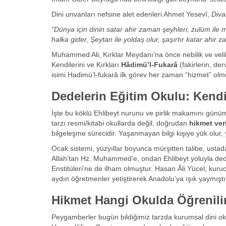
Dini unvanları nefsine alet edenleri Ahmet Yesevî,
Diva
“Dünya için dinin satar ahir zaman şeyhleri, zulüm ile m
halka gider, Şeytan ile yoldaş olur, şaşırtır katar ahir 
Muhammed Ali, Kırklar Meydanı’na önce nebilik ve velili
Kendilerini ve Kırkları
Hâdimü’l-Fukarâ
(fakirlerin, de
isimi Hadimü’l-fukarâ ilk görev her zaman “hizmet” olm
Dedelerin Eğitim Okulu: Kendi
İşte bu köklü Ehlibeyt nurunu ve pirlik makamını günüm
tarzı resmi/kitabi okullarda değil, doğrudan
hikmet ver
bilgeleşme sürecidir. Yaşanmayan bilgi kişiye yük olur, 
Ocak sistemi, yüzyıllar boyunca mürşitten talibe, ust
Allah’tan Hz. Muhammed’e, ondan Ehlibeyt yoluyla de
Enstitüleri’ne de ilham olmuştur. Hasan Âli Yücel, kur
aydın öğretmenler yetiştirerek Anadolu’ya ışık yaymıştı
Hikmet Hangi Okulda Öğrenili
Peygamberler bugün bildiğimiz tarzda kurumsal dini o