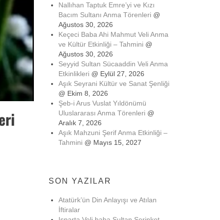
Nallıhan Taptuk Emre’yi ve Kızı
Bacım Sultanı Anma Törenleri
@
Ağustos 30, 2026
Keçeci Baba Ahi Mahmut Veli Anma
ve Kültür Etkinliği – Tahmini
@
Ağustos 30, 2026
Seyyid Sultan Sücaaddin Veli Anma
Etkinlikleri
@ Eylül 27, 2026
Aşık Seyrani Kültür ve Sanat Şenliği
@ Ekim 8, 2026
Şeb-i Arus Vuslat Yıldönümü
eri
Uluslararası Anma Törenleri
@
Aralık 7, 2026
Aşık Mahzuni Şerif Anma Etkinliği –
Tahmini
@ Mayıs 15, 2027
SON YAZILAR
Atatürk’ün Din Anlayışı ve Atılan
İftiralar
Isparta Veli baba Sultan Serinket-