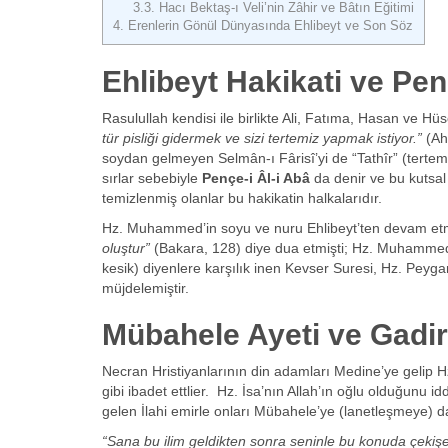
3.3.
Hacı Bektaş-ı Veli’nin Zâhir ve Bâtın Eğitimi
4.
Erenlerin Gönül Dünyasında Ehlibeyt ve Son Söz
Ehlibeyt Hakikati ve Pen
Rasulullah kendisi ile birlikte Ali, Fatıma, Hasan ve Hü
tür pisliği gidermek ve sizi tertemiz yapmak istiyor.”
(Ah
soydan gelmeyen Selmân-ı Fârisî’yi de “Tathîr” (tertemi
sırlar sebebiyle
Pençe-i Âl-i Abâ
da denir ve bu kutsal 
temizlenmiş olanlar bu hakikatin halkalarıdır.
Hz. Muhammed’in soyu ve nuru Ehlibeyt’ten devam etmi
oluştur”
(Bakara, 128) diye dua etmişti; Hz. Muhammed de
kesik) diyenlere karşılık inen Kevser Suresi, Hz. Peyg
müjdelemiştir.
Mübahele Ayeti ve Gadi
Necran Hristiyanlarının din adamları Medine’ye gelip 
gibi ibadet ettlier. Hz. İsa’nın Allah’ın oğlu olduğunu 
gelen İlahi emirle onları Mübahele’ye (lanetleşmeye) da
“Sana bu ilim geldikten sonra seninle bu konuda çekişenl