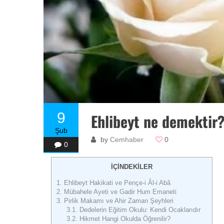
9
Ehlibeyt ne demektir?
Şub
by
Cemhaber
0
0
İÇİNDEKİLER
1.
Ehlibeyt Hakikati ve Pençe-i Âl-i Abâ
2.
Mübahele Ayeti ve Gadir Hum Emaneti
3.
Pirlik Makamı ve Ahir Zaman Şeyhleri
3.1.
Dedelerin Eğitim Okulu: Kendi Ocaklarıdır
3.2.
Hikmet Hangi Okulda Öğrenilir?