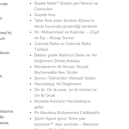
İbadet Nedir? İbadet yeri Mescit ve
cılar
Cemevleri
Güzide Ana
en
Tahtı Terk eden İbrahim Ethem’in
deniz kıyısında gösterdiği keramet
Hz. Muhammed ve Kadınlar – Zeyd
beyt’e)
ve Eşi – Ahzap Suresi
Hum
Zuhurat Baba ve Zuhurat Baba
Türbesi
 kimin
Baltası gedik Mahmut Dede ve Yel
Değirmeni Elmalı Antalya
Mevlana’nın ilk Hocası Seyyid
Burhaneddin’den Sözler
r,
Şems-i Tebrizi’den Hikmetli Sözler
Hacıbektaş Yel Değirmeni
On iki, On iki post, on iki hizmet ve
On iki Ocak
Mustafa Kemal’in Hacıbektaş’a
gelişi
ahasına
Pir Mevlana Muhammed Celâleddîn
ibi
Şairin Aşure günü “kime yas
mazsa,
tutuluyor?” diye sorması – Mesnevi