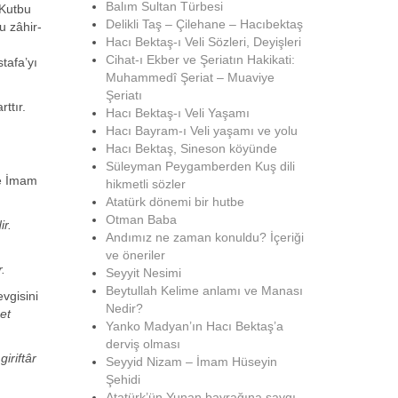
Balım Sultan Türbesi
 Kutbu
Delikli Taş – Çilehane – Hacıbektaş
u zâhir-
Hacı Bektaş-ı Veli Sözleri, Deyişleri
Cihat-ı Ekber ve Şeriatın Hakikati:
tafa’yı
Muhammedî Şeriat – Muaviye
Şeriatı
ttır.
Hacı Bektaş-ı Veli Yaşamı
Hacı Bayram-ı Veli yaşamı ve yolu
Hacı Bektaş, Sineson köyünde
Süleyman Peygamberden Kuş dili
ve İmam
hikmetli sözler
Atatürk dönemi bir hutbe
Otman Baba
ir.
Andımız ne zaman konuldu? İçeriği
ve öneriler
.
Seyyit Nesimi
Beytullah Kelime anlamı ve Manası
evgisini
Nedir?
et
Yanko Madyan’ın Hacı Bektaş’a
derviş olması
iriftâr
Seyyid Nizam – İmam Hüseyin
Şehidi
Atatürk’ün Yunan bayrağına saygı