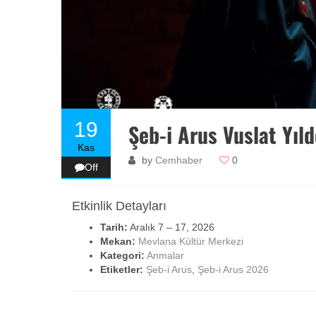
19
Şeb-i Arus Vuslat Yıl
Kas
by
Cemhaber
0
Off
Etkinlik Detayları
Tarih:
Aralık 7
–
17, 2026
Mekan:
Mevlana Kültür Merkezi
Kategori:
Anmalar
Etiketler:
Şeb-i Arus
,
Şeb-i Arus 2026