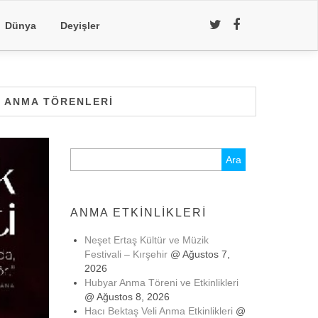
Dünya
Deyişler
I ANMA TÖRENLERI
Arama:
ANMA ETKINLIKLERI
Neşet Ertaş Kültür ve Müzik
Festivali – Kırşehir
@ Ağustos 7,
2026
Hubyar Anma Töreni ve Etkinlikleri
@ Ağustos 8, 2026
Hacı Bektaş Veli Anma Etkinlikleri
@