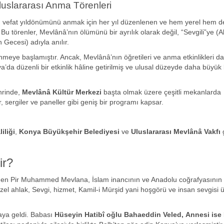
luslararası Anma Törenleri
n vefat yıldönümünü anmak için her yıl düzenlenen ve hem yerel hem d
r. Bu törenler, Mevlânâ’nın ölümünü bir ayrılık olarak değil, “Sevgili”ye (A
Gecesi) adıyla anılır.
nmeye başlamıştır. Ancak, Mevlânâ’nın öğretileri ve anma etkinlikleri d
’da düzenli bir etkinlik hâline getirilmiş ve ulusal düzeyde daha büyük 
rinde,
Mevlânâ Kültür Merkezi
başta olmak üzere çeşitli mekanlarda
ar, sergiler ve paneller gibi geniş bir programı kapsar.
iliği
,
Konya Büyükşehir Belediyesi
ve
Uluslararası Mevlânâ Vakfı
g
ir?
en Pir Muhammed Mevlana, İslam inancının ve Anadolu coğrafyasının
zel ahlak, Sevgi, hizmet, Kamil-i Mürşid yani hoşgörü ve insan sevgisi 
aya geldi. Babası
Hüseyin Hatibî oğlu Bahaeddin Veled,
Annesi ise