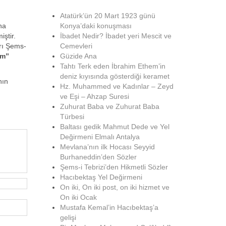
Atatürk’ün 20 Mart 1923 günü
na
Konya’daki konuşması
iştir.
İbadet Nedir? İbadet yeri Mescit ve
arı Şems-
Cemevleri
ım”
Güzide Ana
Tahtı Terk eden İbrahim Ethem’in
deniz kıyısında gösterdiği keramet
nın
Hz. Muhammed ve Kadınlar – Zeyd
ve Eşi – Ahzap Suresi
Zuhurat Baba ve Zuhurat Baba
Türbesi
Baltası gedik Mahmut Dede ve Yel
Değirmeni Elmalı Antalya
Mevlana’nın ilk Hocası Seyyid
Burhaneddin’den Sözler
Şems-i Tebrizi’den Hikmetli Sözler
Hacıbektaş Yel Değirmeni
On iki, On iki post, on iki hizmet ve
On iki Ocak
Mustafa Kemal’in Hacıbektaş’a
gelişi