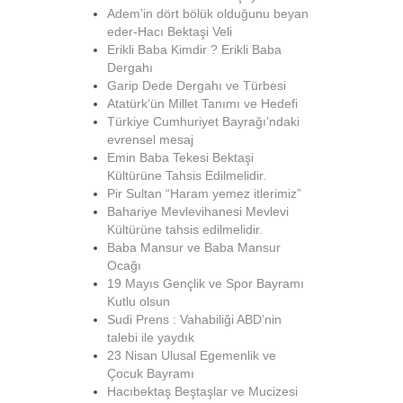
Adem’in dört bölük olduğunu beyan
eder-Hacı Bektaşi Veli
Erikli Baba Kimdir ? Erikli Baba
Dergahı
Garip Dede Dergahı ve Türbesi
Atatürk’ün Millet Tanımı ve Hedefi
Türkiye Cumhuriyet Bayrağı’ndaki
evrensel mesaj
Emin Baba Tekesi Bektaşi
Kültürüne Tahsis Edilmelidir.
Pir Sultan “Haram yemez itlerimiz”
Bahariye Mevlevihanesi Mevlevi
Kültürüne tahsis edilmelidir.
Baba Mansur ve Baba Mansur
Ocağı
19 Mayıs Gençlik ve Spor Bayramı
Kutlu olsun
Sudi Prens : Vahabiliği ABD’nin
talebi ile yaydık
23 Nisan Ulusal Egemenlik ve
Çocuk Bayramı
Hacıbektaş Beştaşlar ve Mucizesi