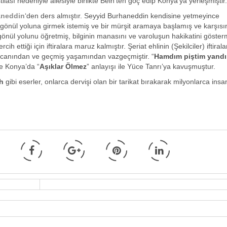
ilası nedeniyle ailesiyle birlikte Belh’ten göç edip Konya’ya yerleşmiştir.
aneddin
‘den ders almıştır. Seyyid Burhaneddin kendisine yetmeyince
ış gönül yoluna girmek istemiş ve bir mürşit aramaya başlamış ve karşısı
önül yolunu öğretmiş, bilginin manasını ve varoluşun hakikatini gösterm
ettiği için iftiralara maruz kalmıştır. Şeriat ehlinin (Şekilciler) iftiral
a canından ve geçmiş yaşamından vazgeçmiştir. “
Hamdım piştim yand
e Konya’da “
Aşıklar Ölmez
” anlayışı ile Yüce Tanrı’ya kavuşmuştur.
îh
gibi eserler, onlarca dervişi olan bir tarikat bırakarak milyonlarca insa