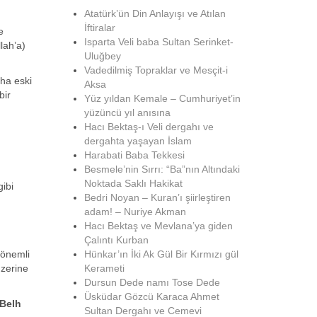
Atatürk’ün Din Anlayışı ve Atılan
İftiralar
e
Isparta Veli baba Sultan Serinket-
llah’a)
Uluğbey
Vadedilmiş Topraklar ve Mesçit-i
aha eski
Aksa
bir
Yüz yıldan Kemale – Cumhuriyet’in
yüzüncü yıl anısına
Hacı Bektaş-ı Veli dergahı ve
dergahta yaşayan İslam
Harabati Baba Tekkesi
Besmele’nin Sırrı: “Ba”nın Altındaki
Noktada Saklı Hakikat
ibi
Bedri Noyan – Kuran’ı şiirleştiren
adam! – Nuriye Akman
Hacı Bektaş ve Mevlana’ya giden
Çalıntı Kurban
 önemli
Hünkar’ın İki Ak Gül Bir Kırmızı gül
üzerine
Kerameti
Dursun Dede namı Tose Dede
Üsküdar Gözcü Karaca Ahmet
 Belh
Sultan Dergahı ve Cemevi