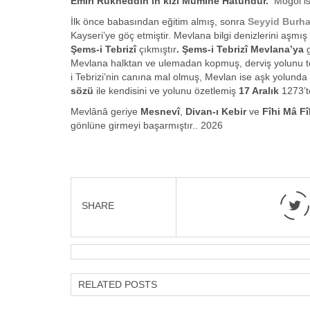
Emiri Rükneddin’in kızı Mümine Hatundur.
Moğol ist
İlk önce babasından eğitim almış, sonra
Seyyid Burh
Kayseri’ye göç etmiştir. Mevlana bilgi denizlerini aşm
Şems-i Tebrizî
çıkmıştır
. Şems-i Tebrizî Mevlana’ya
g
Mevlana halktan ve ulemadan kopmuş, derviş yolunu tercih 
i Tebrizi’nin canına mal olmuş, Mevlan ise aşk yolund
sözü
ile kendisini ve yolunu özetlemiş
17 Aralık
1273’t
Mevlânâ geriye
Mesnevî
,
Divan-ı Kebir
ve
Fîhi Mâ F
gönlüne girmeyi başarmıştır.. 2026
SHARE
RELATED POSTS