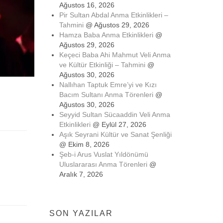
Ağustos 16, 2026
Pir Sultan Abdal Anma Etkinlikleri –
Tahmini
@ Ağustos 29, 2026
Hamza Baba Anma Etkinlikleri
@
Ağustos 29, 2026
Keçeci Baba Ahi Mahmut Veli Anma
ve Kültür Etkinliği – Tahmini
@
Ağustos 30, 2026
Nallıhan Taptuk Emre’yi ve Kızı
Bacım Sultanı Anma Törenleri
@
Ağustos 30, 2026
Seyyid Sultan Sücaaddin Veli Anma
Etkinlikleri
@ Eylül 27, 2026
Aşık Seyrani Kültür ve Sanat Şenliği
@ Ekim 8, 2026
Şeb-i Arus Vuslat Yıldönümü
Uluslararası Anma Törenleri
@
Aralık 7, 2026
SON YAZILAR