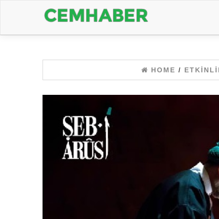
HOME
/
ETKINLI