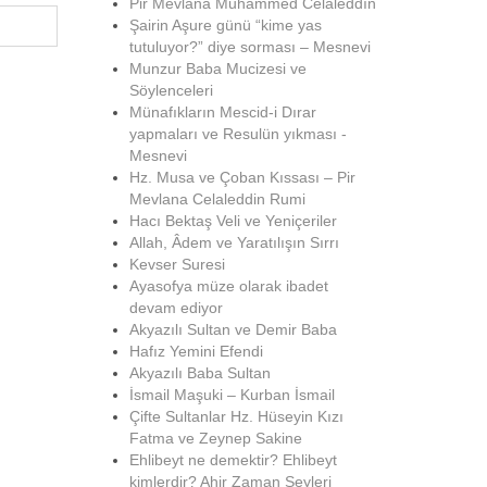
Pir Mevlana Muhammed Celâleddîn
Şairin Aşure günü “kime yas
tutuluyor?” diye sorması – Mesnevi
Munzur Baba Mucizesi ve
Söylenceleri
Münafıkların Mescid-i Dırar
yapmaları ve Resulün yıkması -
Mesnevi
Hz. Musa ve Çoban Kıssası – Pir
Mevlana Celaleddin Rumi
Hacı Bektaş Veli ve Yeniçeriler
Allah, Âdem ve Yaratılışın Sırrı
Kevser Suresi
Ayasofya müze olarak ibadet
devam ediyor
Akyazılı Sultan ve Demir Baba
Hafız Yemini Efendi
Akyazılı Baba Sultan
İsmail Maşuki – Kurban İsmail
Çifte Sultanlar Hz. Hüseyin Kızı
Fatma ve Zeynep Sakine
Ehlibeyt ne demektir? Ehlibeyt
kimlerdir? Ahir Zaman Şeyleri