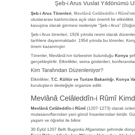
Şeb-i Arus Vuslat Yıldönümü U
Şeb-i Arus Törenleri
,
Mevlânâ Celâleddîn-i Rûmî
‘ni
uluslararası katılımcılara açık olan önemli bir etkinlikti
kavuşma olarak görmesi nedeniyle “Şeb-i Arus” (Düğün 
Şeb-i Arus törenleri, 1926 yılında resmi olarak düzenle
tarihlere dayanmaktadır. 1954 yılında bu törenler, Konya
önem kazanmıştır.
Törenler, Mevlânâ’nın türbesinin bulunduğu
Konya
şeh
gerçekleştirilir. Etkinlikler, sema gösterileri, konferansl
Kim Tarafından Düzenleniyor?
Etkinlikler,
T.C. Kültür ve Turizm Bakanlığı
,
Konya Val
kuruluşların desteğiyle organize edilir.
Mevlânâ Celâleddîn-i Rûmî Kimd
Mevlânâ Celâleddîn-i Rûmî
(1207-1273) olarak ünlen
mutasavvıflarından yani gönül İnsanlarından biridir. Gü
yaşam ve öğretisi ile bilinir.
30 Eylül 1207 Belh Bugünkü Afganistan şehrinde düny