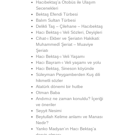
Hacıbektaş’a Otobüs ile Ulaşım
Secenekleri
Bektaş Efendi Türbesi
Balım Sultan Türbesi
Delikli Taş – Çilehane – Hacıbektaş
Hacı Bektaş-ı Veli Sözleri, Deyişleri
Cihat-ı Ekber ve Şeriatın Hakikati:
Muhammedî Şeriat – Muaviye
Şeriatı
Hacı Bektaş-ı Veli Yaşamı
Hacı Bayram-ı Veli yaşamı ve yolu
Hacı Bektaş, Sineson köyünde
Süleyman Peygamberden Kuş dili
hikmetli sözler
Atatürk dönemi bir hutbe
Otman Baba
Andımız ne zaman konuldu? İçeriği
ve öneriler
Seyyit Nesimi
Beytullah Kelime anlamı ve Manası
Nedir?
Yanko Madyan’ın Hacı Bektaş’a
derviş olması