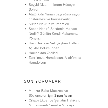
Seyyid Nizam – İmam Hüseyin
Şehidi
Atatürk’ün Yunan bayrağına saygı
göstermesi ve barışseverliği
Sultan Nevruz ve İmam Ali
Secde Nedir? Secdenin Manası
Nedir? Gönlün Kendi Makamına
Yönelişi
Hacı Bektaş-ı Veli Şeytanı Hallerini
Açıklar Bölümünden
Hacıbektaş Otelleri
Tanrı’mıza Hamdolsun. Allah’ımıza
Hamdolsun
SON YORUMLAR
Munzur Baba Mucizesi ve
Söylenceleri
için
Sinan Aslan
Cihat-ı Ekber ve Şeriatın Hakikati:
Muhammedî Şeriat – Muaviye