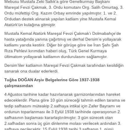
Mebusu Mustafa Zeki Saltık’a göre Genelkurmay Başkanı
Mareşal Fevzi Çakmak, 3. Ordu komutanı Org. Salih Omurtag, 3.
Ordu müfettişi Org. Kazım Orbay emrinde yapılmıştır. 1. ve 2.
Ordudan destek alınarak yapılan katliam yine Mustafa Kemal
Atatürk’ün kulağına gitmiştir.
Mustafa Kemal Atatürk Mareşal Fevzi Çakmak’ı Dolmabahçe’de
hasta yatağında yanına çağırtmış ve derhal Dersim’e yollayarak
katliamı yarıda kestirir. Diğer bir görüşe göre ise İran Şahı Şah
Rıza Pehlevi kırımdan haberi oluş, Türk Genel Kurmaya
ültimatom yollayarak katliamın durdurulasını sağlamıştır.
Dersim’liler katliamın Mareşal Fevzi Çakmak tarafından kesildiğin
sanarak ona dualar ederlerdi.
Tuğba DOĞAN Arşiv Belgelerine Göre 1937-1938
çalışmasından
4 Ağustos tarihine kadar hazırlanarak garnizonlarından hareket
edeceklerdir. Plana göre 10 gün süreceği tahmin edilen tarama ve
tedip safhasını müteakip 2.safhaya intikal için Zafer Bayramı ve
ordunun toparlanması ile 3 Eylül 1938 tarihinde operasyonun 2.
safhasının başlaması kararlaştırılmıştır. 3 gün sürecek olan
2.safhadan sonra üç gün dinlenme molası verilecek ardından 3.
safhaya geçilecektir. 15 Eylül 1938 tarihi 3.safhanın 1. günü