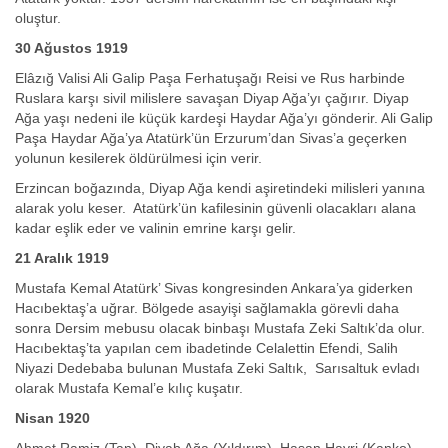
oluştur.
30 Ağustos 1919
Elâzığ Valisi Ali Galip Paşa Ferhatuşağı Reisi ve Rus harbinde
Ruslara karşı sivil milislere savaşan Diyap Ağa’yı çağırır. Diyap
Ağa yaşı nedeni ile küçük kardeşi Haydar Ağa’yı gönderir. Ali Galip
Paşa Haydar Ağa’ya Atatürk’ün Erzurum’dan Sivas’a geçerken
yolunun kesilerek öldürülmesi için verir.
Erzincan boğazında, Diyap Ağa kendi aşiretindeki milisleri yanına
alarak yolu keser. Atatürk’ün kafilesinin güvenli olacakları alana
kadar eşlik eder ve valinin emrine karşı gelir.
21 Aralık 1919
Mustafa Kemal Atatürk’ Sivas kongresinden Ankara’ya giderken
Hacıbektaş’a uğrar. Bölgede asayişi sağlamakla görevli daha
sonra Dersim mebusu olacak binbaşı Mustafa Zeki Saltık’da olur.
Hacıbektaş’ta yapılan cem ibadetinde Celalettin Efendi, Salih
Niyazi Dedebaba bulunan Mustafa Zeki Saltık, Sarısaltuk evladı
olarak Mustafa Kemal’e kılıç kuşatır.
Nisan 1920