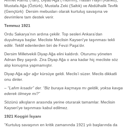
Ahmet Ramiz (Tan), Diyab Ağa (Yıldırım), Hasan Hayri (Kanko),
Mustafa Ağa (Öztürk), Mustafa Zeki (Saltık) ve Abdülhalik Tevfik
(Gençtürk) Dersim mebusları olarak kurtuluş savaşına ve
devrimlere tam destek verir.
Temmuz 1921
Ordu Sakarya’nın ardına çekilir. Top sesleri Ankara’dan
duyulmaya başlar. Mecliste Meclisin Kayseri’ye taşınması tekli
edilir. Teklif edenlerden biri de Fevzi Paşa’dır.
Dersim Milletvekili Diyap Ağa elini kaldırdı. Oturumu yöneten
Adnan Bey şaşırdı. Zira Diyap Ağa o ana kadar hiç mecliste söz
alıp konuşma yapmamıştır.
Diyap Ağa ağır ağır kürsüye geldi. Meclis’i süzer. Meclis dikkatli
onu dinler.
– “Lafım kısadır” der. “Biz buraya kaçmaya mı geldik, yoksa kavga
ederek ölmeye mi?”
Sözünü alkışların arasında yerine oturarak tamamlar. Meclisin
Kayseri’ye taşınması kabul edilmez.
1921 Koçgiri İsyanı
“Kurtuluş savaşının en kritik zamanında 1921 yılı başlarında da