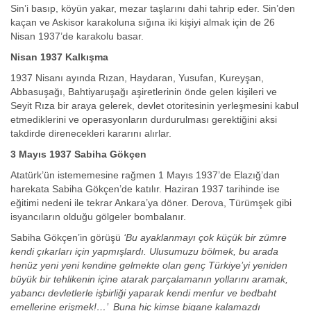
Sin’i basıp, köyün yakar, mezar taşlarını dahi tahrip eder. Sin’den
kaçan ve Askisor karakoluna sığına iki kişiyi almak için de 26
Nisan 1937’de karakolu basar.
Nisan 1937 Kalkışma
1937 Nisanı ayında Rızan, Haydaran, Yusufan, Kureyşan,
Abbasuşağı, Bahtiyaruşağı aşiretlerinin önde gelen kişileri ve
Seyit Rıza bir araya gelerek, devlet otoritesinin yerleşmesini kabul
etmediklerini ve operasyonların durdurulması gerektiğini aksi
takdirde direnecekleri kararını alırlar.
3 Mayıs 1937 Sabiha Gökçen
Atatürk’ün istememesine rağmen 1 Mayıs 1937’de Elazığ’dan
harekata Sabiha Gökçen’de katılır. Haziran 1937 tarihinde ise
eğitimi nedeni ile tekrar Ankara’ya döner. Derova, Türümşek gibi
isyancıların olduğu gölgeler bombalanır.
Sabiha Gökçen’in görüşü
‘Bu ayaklanmayı çok küçük bir zümre
kendi çıkarları için yapmışlardı. Ulusumuzu bölmek, bu arada
henüz yeni yeni kendine gelmekte olan genç Türkiye’yi yeniden
büyük bir tehlikenin içine atarak parçalamanın yollarını aramak,
yabancı devletlerle işbirliği yaparak kendi menfur ve bedbaht
emellerine erişmek!…’ Buna hiç kimse bigane kalamazdı