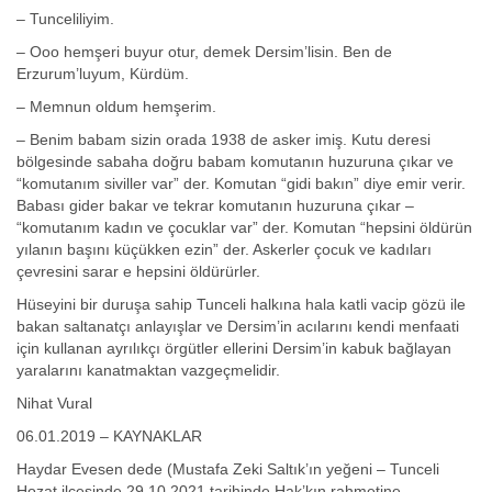
– Tunceliliyim.
– Ooo hemşeri buyur otur, demek Dersim’lisin. Ben de
Erzurum’luyum, Kürdüm.
– Memnun oldum hemşerim.
– Benim babam sizin orada 1938 de asker imiş. Kutu deresi
bölgesinde sabaha doğru babam komutanın huzuruna çıkar ve
“komutanım siviller var” der. Komutan “gidi bakın” diye emir verir.
Babası gider bakar ve tekrar komutanın huzuruna çıkar –
“komutanım kadın ve çocuklar var” der. Komutan “hepsini öldürün
yılanın başını küçükken ezin” der. Askerler çocuk ve kadıları
çevresini sarar e hepsini öldürürler.
Hüseyini bir duruşa sahip Tunceli halkına hala katli vacip gözü ile
bakan saltanatçı anlayışlar ve Dersim’in acılarını kendi menfaati
için kullanan ayrılıkçı örgütler ellerini Dersim’in kabuk bağlayan
yaralarını kanatmaktan vazgeçmelidir.
Nihat Vural
06.01.2019 – KAYNAKLAR
Haydar Evesen dede (Mustafa Zeki Saltık’ın yeğeni – Tunceli
Hozat ilçesinde 29.10.2021 tarihinde Hak’kın rahmetine