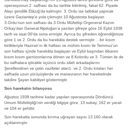
operasyonun 2. safhası da bu tarihte bitirilmiş, fakat 62. Piyade
Alayı şimdilik Elâzığ’da kalmıştır. 3. Ordu ise tatbikat yapmak
üzere Gaziantep’e yola çıkmıştır.10 Ağustosta başlayan
3.Ordu’nun son safhası da 3.Ordu Müfettişi Orgeneral Kazım
Orbay’dan General Alpdoğan’a yazılan şifreye göre 16 Eylül 1938
tarih ve saat 00’da sona ermiştir. Ayrıca bu şifreden öğrendiğimize
göre 1.ve 2. Ordu da bu harekâta destek vermiştir….bir kısım
birlikleriyle Haziran’ın ilk haftası ve mühim kısmı ile Temmuz’un
son haftası içinde harekâta başlayan ve Eylül başından itibaren
kısım kısım garnizonlarına dönen ve 8.Kolordu ve 3. Tümen ile de
bu safhalara iştirakle üçüncü ordu silah arkadaşlarını
Şereflendiren ve çetin vazifeler alan1. ve 2. Ordu kıtaları her
safhada uzun yürüyüşlerde ve manevranın her hareketinde
takdire Şayan kabiliyet göstermiştir.
Son harekatın bilançosu
Ağustos 1938 tarihine kadar yapılan operasyonda Dördüncü
Umum Müfettişliği’nin verdiği bilgiye göre, 13 subay, 162 er yaralı
ve 104 er şehittir.
Son harekatta sonunda kırıma uğrayan sayısı 13.160 olarak
açıklanmıştır.