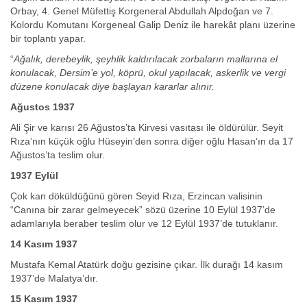
Orbay, 4. Genel Müfettiş Korgeneral Abdullah Alpdoğan ve 7.
Kolordu Komutanı Korgeneal Galip Deniz ile harekât planı üzerine
bir toplantı yapar.
“
Ağalık, derebeylik, şeyhlik kaldırılacak zorbaların mallarına el
konulacak, Dersim’e yol, köprü, okul yapılacak, askerlik ve vergi
düzene konulacak diye başlayan kararlar alınır.
Ağustos 1937
Ali Şir ve karısı 26 Ağustos’ta Kirvesi vasıtası ile öldürülür. Seyit
Rıza’nın küçük oğlu Hüseyin’den sonra diğer oğlu Hasan’ın da 17
Ağustos’ta teslim olur.
1937 Eylül
Çok kan döküldüğünü gören Seyid Rıza, Erzincan valisinin
“Canına bir zarar gelmeyecek” sözü üzerine 10 Eylül 1937’de
adamlarıyla beraber teslim olur ve 12 Eylül 1937’de tutuklanır.
14 Kasım 1937
Mustafa Kemal Atatürk doğu gezisine çıkar. İlk durağı 14 kasım
1937’de Malatya’dır.
15 Kasım 1937