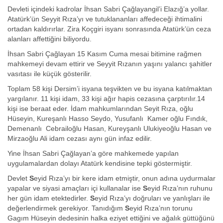
Devleti içindeki kadrolar İhsan Sabri Çağlayangil’i Elazığ’a yollar.
Atatürk’ün Seyyit Rıza’yı ve tutuklananları affedeceği ihtimalini
ortadan kaldırırlar. Zira Koçgiri isyanı sonrasında Atatürk’ün ceza
alanları affettiğini biliyordu.
İhsan Sabri Çağlayan 15 Kasım Cuma mesai bitimine rağmen
mahkemeyi devam ettirir ve Seyyit Rızanın yaşını yalancı şahitler
vasıtası ile küçük gösterilir.
Toplam 58 kişi Dersim’i isyana teşvikten ve bu isyana katılmaktan
yargılanır. 11 kişi idam, 33 kişi ağır hapis cezasına çarptırılır.14
kişi ise beraat eder. İdam mahkumlarından Seyit Rıza, oğlu
Hüseyin, Kureşanlı Hasso Seydo, Yusufanlı Kamer oğlu Fındık,
Demenanlı Cebrailoğlu Hasan, Kureyşanlı Ulukiyeoğlu Hasan ve
Mirzaoğlu Ali idam cezası aynı gün infaz edilir.
Yine İhsan Sabri Çağlayan’a göre mahkemede yapılan
uygulamalardan dolayı Atatürk kendisine tepki göstermiştir.
Devlet
S
eyid Rıza’yı bir kere idam etmiştir, onun adına uydurmalar
yapalar ve siyasi amaçları içi kullanalar ise
S
eyid Rıza’nın ruhunu
her gün idam etektedirler.
S
eyid Rıza’yı doğruları ve yanlışları ile
değerlendirmek gerekiyor. Tanıdığım
S
eyid Rıza’nın torunu
Gagım Hüseyin dedesinin halka eziyet ettiğini ve ağalık güttüğünü