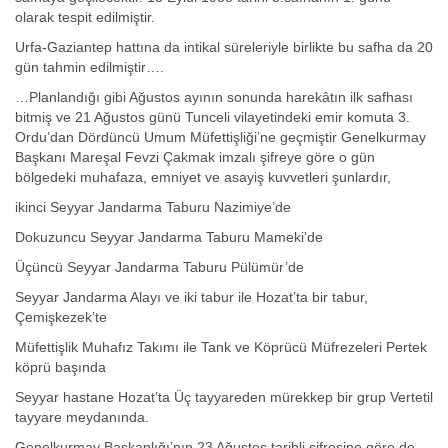
olarak tespit edilmiştir.
Urfa-Gaziantep hattına da intikal süreleriyle birlikte bu safha da 20
gün tahmin edilmiştir….
…Planlandığı gibi Ağustos ayının sonunda harekâtın ilk safhası
bitmiş ve 21 Ağustos günü Tunceli vilayetindeki emir komuta 3.
Ordu’dan Dördüncü Umum Müfettişliği’ne geçmiştir Genelkurmay
Başkanı Mareşal Fevzi Çakmak imzalı şifreye göre o gün
bölgedeki muhafaza, emniyet ve asayiş kuvvetleri şunlardır,
ikinci Seyyar Jandarma Taburu Nazimiye’de
Dokuzuncu Seyyar Jandarma Taburu Mameki’de
Üçüncü Seyyar Jandarma Taburu Pülümür’de
Seyyar Jandarma Alayı ve iki tabur ile Hozat’ta bir tabur,
Çemişkezek’te
Müfettişlik Muhafız Takımı ile Tank ve Köprücü Müfrezeleri Pertek
köprü başında
Seyyar hastane Hozat’ta Üç tayyareden mürekkep bir grup Vertetil
tayyare meydanında.
Genelkurmay Başkanlığı’nın 23 Ağustos tarihli şifresine göre de