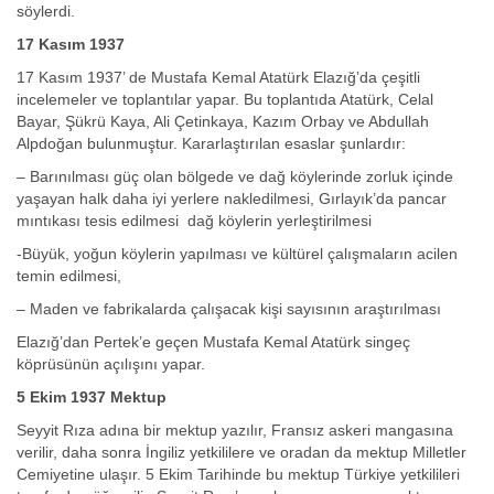
söylerdi.
17 Kasım 1937
17 Kasım 1937’ de Mustafa Kemal Atatürk Elazığ’da çeşitli
incelemeler ve toplantılar yapar. Bu toplantıda Atatürk, Celal
Bayar, Şükrü Kaya, Ali Çetinkaya, Kazım Orbay ve Abdullah
Alpdoğan bulunmuştur. Kararlaştırılan esaslar şunlardır:
– Barınılması güç olan bölgede ve dağ köylerinde zorluk içinde
yaşayan halk daha iyi yerlere nakledilmesi, Gırlayık’da pancar
mıntıkası tesis edilmesi dağ köylerin yerleştirilmesi
-Büyük, yoğun köylerin yapılması ve kültürel çalışmaların acilen
temin edilmesi,
– Maden ve fabrikalarda çalışacak kişi sayısının araştırılması
Elazığ’dan Pertek’e geçen Mustafa Kemal Atatürk singeç
köprüsünün açılışını yapar.
5 Ekim 1937 Mektup
Seyyit Rıza adına bir mektup yazılır, Fransız askeri mangasına
verilir, daha sonra İngiliz yetkililere ve oradan da mektup Milletler
Cemiyetine ulaşır. 5 Ekim Tarihinde bu mektup Türkiye yetkilileri