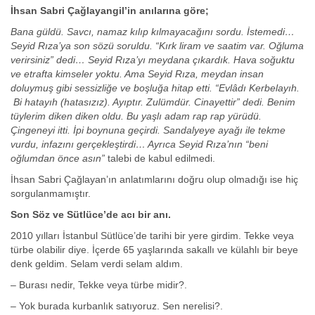
İhsan Sabri Çağlayangil’in anılarına göre;
Bana
güldü. Savcı, namaz kılıp kılmayacağını sordu. İstemedi…
Seyid Rıza’ya son sözü soruldu. “Kırk liram ve saatim var. Oğluma
verirsiniz” dedi… Seyid Rıza’yı meydana çıkardık. Hava soğuktu
ve etrafta kimseler yoktu. Ama Seyid Rıza, meydan insan
doluymuş gibi sessizliğe ve boşluğa hitap etti. “Evlâdı Kerbelayıh.
Bi hatayıh (hatasızız). Ayıptır. Zulümdür. Cinayettir” dedi. Benim
tüylerim diken diken oldu. Bu yaşlı adam rap rap yürüdü.
Çingeneyi itti. İpi boynuna geçirdi. Sandalyeye ayağı ile tekme
vurdu, infazını gerçekleştirdi… Ayrıca Seyid Rıza’nın “beni
oğlumdan önce asın”
talebi de kabul edilmedi.
İhsan Sabri Çağlayan’ın anlatımlarını doğru olup olmadığı ise hiç
sorgulanmamıştır.
Son Söz ve Sütlüce’de acı bir anı.
2010 yılları İstanbul Sütlüce’de tarihi bir yere girdim. Tekke veya
türbe olabilir diye. İçerde 65 yaşlarında sakallı ve külahlı bir beye
denk geldim. Selam verdi selam aldım.
– Burası nedir, Tekke veya türbe midir?.
– Yok burada kurbanlık satıyoruz. Sen nerelisi?.