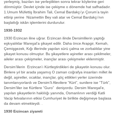
yerleşmiş, bazıları ise yerleştikten sonra tekrar köylerine geri
dönmüştür. Devlet içinde ise çekişme o dönemde hat safhadadır.
1.Umum Müfettiş İbrahim Tali, Cemal Bardakçı’yı Çorum’a tayin
ettirip yerine Nizamettin Bey vali atar ve Cemal Bardakçı’nın
başlattığı iskân işlemlerini durdurulur.
1930-1932
1930 Erzincan iline uğrar. Erzincan ilinde Dersimlilerin yaptığı
eşkıyalıklar Mareşal’a şikayet edilir. Daha önce Arapgir, Kemah,
Çemişgezek, Kığı illerinde yapılan sürü çalma ve zorbalıklar yine
şikayet konusu olmuştur. Bu şikayetlere aşiretler arası çekilmeler,
aileler arası çekişmeler, inançlar arası çekişmeler eklenmiştir.
Dersim’lilerin Erzincan’ı Kürtleştirdikleri de şikayetin konusu olur.
Binlere yıl bir arada yaşamış O zaman coğrafya insanları millet ile
değil, aşiretler, ocaklar, inançlar, göç ettikleri yerler üzerinde
tanımlanıyorlardı ve Dersim’li Alevilere “Kürt”, sunilere ise “Türk”,
Dersim’liler ise Kürtlere “Guro” deniyordu. Dersim Mareşal’e,
yapılan şikayetlerin haklılığı yanında, Osmanlının verdiği Katli
Vacip fetvalarının etkisi Cumhuriyet ile birlikte değişmeye başlasa
da devam etmekteydi. .
1930 Erzincan ziyareti