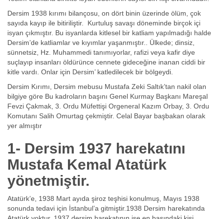
Dersim 1938 kırımı bilançosu, on dört binin üzerinde ölüm, çok
sayıda kayıp ile bitiriliştir. Kurtuluş savaşı döneminde birçok içi
isyan çıkmıştır. Bu isyanlarda kitlesel bir katliam yapılmadığı halde
Dersim’de katliamlar ve kıyımlar yaşanmıştır.. Ülkede; dinsiz,
sünnetsiz, Hz. Muhammedi tanımıyorlar, rafizi veya kafir diye
suçlayıp insanları öldürünce cennete gideceğine inanan ciddi bir
kitle vardı. Onlar için Dersim’ katledilecek bir bölgeydi.
Dersim Kırımı, Dersim mebusu Mustafa Zeki Saltık’tan nakil olan
bilgiye göre Bu kadroların başını Genel Kurmay Başkanı Mareşal
Fevzi Çakmak, 3. Ordu Müfettişi Orgeneral Kazım Orbay, 3. Ordu
Komutanı Salih Omurtag çekmiştir. Celal Bayar başbakan olarak
yer almıştır
1- Dersim 1937 harekatını
Mustafa Kemal Atatürk
yönetmiştir.
Atatürk’e, 1938 Mart ayıda şiroz teşhisi konulmuş, Mayıs 1938
sonunda tedavi için İstanbul’a gitmiştir.1938 Dersim harekatında
Atatürk yoktur. 1937 dersim harekatının ise en başındaki kişi