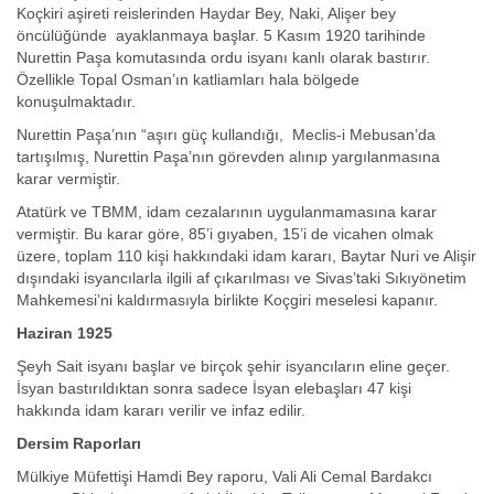
Koçkiri aşireti reislerinden Haydar Bey, Naki, Alişer bey
öncülüğünde ayaklanmaya başlar. 5 Kasım 1920 tarihinde
Nurettin Paşa komutasında ordu isyanı kanlı olarak bastırır.
Özellikle Topal Osman’ın katliamları hala bölgede
konuşulmaktadır.
Nurettin Paşa’nın “aşırı güç kullandığı, Meclis-i Mebusan’da
tartışılmış, Nurettin Paşa’nın görevden alınıp yargılanmasına
karar vermiştir.
Atatürk ve TBMM, idam cezalarının uygulanmamasına karar
vermiştir. Bu karar göre, 85’i gıyaben, 15’i de vicahen olmak
üzere, toplam 110 kişi hakkındaki idam kararı, Baytar Nuri ve Alişir
dışındaki isyancılarla ilgili af çıkarılması ve Sivas’taki Sıkıyönetim
Mahkemesi’ni kaldırmasıyla birlikte Koçgiri meselesi kapanır.
Haziran 1925
Şeyh Sait isyanı başlar ve birçok şehir isyancıların eline geçer.
İsyan bastırıldıktan sonra sadece İsyan elebaşları 47 kişi
hakkında idam kararı verilir ve infaz edilir.
Dersim Raporları
Mülkiye Müfettişi Hamdi Bey raporu, Vali Ali Cemal Bardakcı