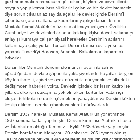
garibanın malına namusuna göz diken, köylere ve çevre illerde
soygun yapıp komsuların sürülerini çalan ve biz devlet istemeyiz
diye sorun çıkaran az sayıda ağalar ile devlet içinde Dersim’i
çıbanbaşı gören saltanatçı kadroların yaptığı dersim kırımı
Mustafa Kemal Atatürk’ün üzerine atılmaya çalışıyor. Özellikle
Cumhuriyeti ve devrimleri ortadan kaldırıp kişiye dayalı saltanatçı
anlayışı kurmaya çalışan siyasi hareketler Dersim’in acılarını
kullanmaya çalışıyorlar. Tunceli-Dersim tartışması, ayrışması
yaparak Tunceli’yi Horasan, Anadolu, Balkalardan koparmak
istiyorlar.
Dersimliler Osmanlı döneminde inancı nedeni ile zulme
uğradığından, devlete şüphe ile yaklaşıyorlardı. Hayatları beş, on
köyden ibaretti, aşiret ve ocak düzeni ile dünyadaki ve ülkedeki
değişimden haberleri yoktu. Devletin içindeki bir kısım kadro ise
yıllarca ülke için savaşmış, yok olmaktan kurtarılan vatan için
oluşan tehlikeleri ordu ile çözmekten yanaydılar ve Dersimi kökten
kesilip atılması gereke çıbanbaşı olarak görüyorlardı.
Dersim 1937 harekatı Mustafa Kemal Atatürk’ün yönetiminde
1937 sonuna kadar yapılmıştır. Dersim kırımı ise Atatürk’ü hasta
ve İstanbul’da olduğu Temmuz – Eylül 1938 dönede yapılmıştır.
Dersim harekâtının bilançosu, 30 asker ve 265 isyancı ölmüş,
Teslim olanlarla birlikte isyan edenlerin sayısı bin kişi civarındadır.