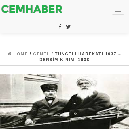
Toggl
naviga
HOME
/
GENEL
/ TUNCELI HAREKATI 1937 –
DERSIM KIRIMI 1938