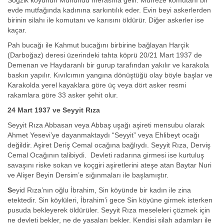
Soğzik köyünün Muhundu merasına gelir. Müfreze komutanı bir
evde mutfağında kadınına sarkıntılık eder. Evin beyi askerlerden
birinin silahı ile komutanı ve karısını öldürür. Diğer askerler ise
kaçar.
Pah bucağı ile Kahmut bucağını birbirine bağlayan Harçik
(Darboğaz) deresi üzerindeki tahta köprü 20/21 Mart 1937 de
Demenan ve Haydaranlı bir gurup tarafından yakılır ve karakola
baskın yapılır. Kıvılcımın yangına dönüştüğü olay böyle başlar ve
Karakolda yerel kayaklara göre üç veya dört asker resmi
rakamlara göre 33 asker şehit olur.
24 Mart 1937 ve Seyyit Rıza
Seyyit Rıza Abbasan veya Abbaş uşağı aşireti mensubu olarak
Ahmet Yesevi’ye dayanmaktaydı “Seyyit” veya Ehlibeyt ocağı
değildir. Aşiret Deriş Cemal ocağına bağlıydı. Seyyit Rıza, Derviş
Cemal Ocağının talibiydi. Devleti radarına girmesi ise kurtuluş
savaşını riske sokan ve koçgiri aşiretlerini ateşe atan Baytar Nuri
ve Alişer Beyin Dersim’e sığınmaları ile başlamıştır.
S
eyid Rıza’nın oğlu İbrahim, Sin köyünde bir kadın ile zina
etektedir. Sin köylüleri, İbrahim’i gece Sin köyüne girmek isterken
pusuda bekleyerek öldürüler. Seyyit Rıza meseleleri çözmek için
ne devleti bekler, ne de yasaları bekler. Kendisi silah adamları ile