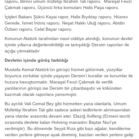
raporu, Birinci umum müfetişi İbrahim Tali raporu. Mareşal Fevzi
Çakmak raporu, Üçüncü fırka komutanı Halis Paşa raporu.
İçişleri Bakanı Şükrü Kayai rapor, Halis Bıyıktay raporu, Hüsrev
Gerede, İsmet İnönü raporu. Neşat Hakkı Uluğ raporu. Abidin
Özben raporu, Celal Bayar raporu.
Konunun Atatürk tarafından nasıl ciddiye alındığı, konunun devlet
içinde yıllarca değerlendirildiği ve tartışıldığı Dersim raporları ile
açığa çıkmaktadır
Devletin içinde görüş farklılığı
Mustafa Kemal Atatürk’ün görüşü hizmet götürmek, yüzyıllar
boyunca zorluklar içinde yaşayan Dersim’i kurallar ve kurumlar ile
huzura kavuşturmaktı. Maraşal Fevzi Çakmak ile sertlik
yanlılarının görüşü ise Dersim bir çıbanbaşıdır ve kökünden
kazımak olarak raporlara yansımıştır.
Bu ayrılık Vali Cemal Bey gibi hizmetten yana olanlarla, Umum
Müfettişi İbrahim Tali gibi sadece askeri tedbirlerin alınmasından
yana olanlar arasında devam eter. Elazığ Xolfeng (Ermeni tecriti
sırasında devlete kalan Holveng manastırı Baytar Nuri’ye
verilmiştir). Bu dönemde Seyyit Rıza gibi bazı ağalar, kendilerine
verilen yerlere gitmeye ayak diretmiş, bazıları verilen yerlere gelip