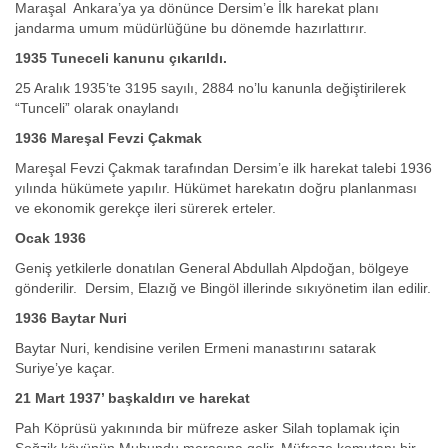
Maraşal Ankara’ya ya dönünce Dersim’e İlk harekat planı
jandarma umum müdürlüğüne bu dönemde hazırlattırır.
1935 Tuneceli kanunu çıkarıldı.
25 Aralık 1935’te 3195 sayılı, 2884 no’lu kanunla değiştirilerek
“Tunceli” olarak onaylandı
1936 Mareşal Fevzi Çakmak
Mareşal Fevzi Çakmak tarafından Dersim’e ilk harekat talebi 1936
yılında hükümete yapılır. Hükümet harekatın doğru planlanması
ve ekonomik gerekçe ileri sürerek erteler.
Ocak 1936
Geniş yetkilerle donatılan General Abdullah Alpdoğan, bölgeye
gönderilir. Dersim, Elazığ ve Bingöl illerinde sıkıyönetim ilan edilir.
1936 Baytar Nuri
Baytar Nuri, kendisine verilen Ermeni manastırını satarak
Suriye’ye kaçar.
21 Mart 1937’ başkaldırı ve harekat
Pah Köprüsü yakınında bir müfreze asker Silah toplamak için