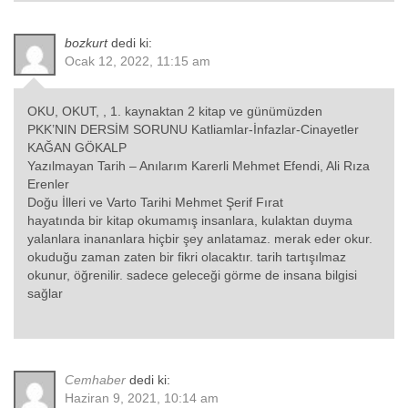
bozkurt
dedi ki:
Ocak 12, 2022, 11:15 am
OKU, OKUT, , 1. kaynaktan 2 kitap ve günümüzden
PKK’NIN DERSİM SORUNU Katliamlar-İnfazlar-Cinayetler
KAĞAN GÖKALP
Yazılmayan Tarih – Anılarım Karerli Mehmet Efendi, Ali Rıza
Erenler
Doğu İlleri ve Varto Tarihi Mehmet Şerif Fırat
hayatında bir kitap okumamış insanlara, kulaktan duyma
yalanlara inananlara hiçbir şey anlatamaz. merak eder okur.
okuduğu zaman zaten bir fikri olacaktır. tarih tartışılmaz
okunur, öğrenilir. sadece geleceği görme de insana bilgisi
sağlar
Cemhaber
dedi ki:
Haziran 9, 2021, 10:14 am