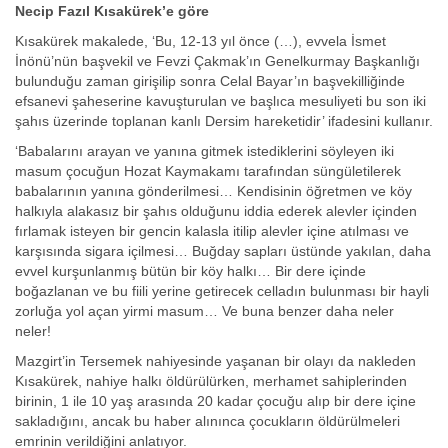
Necip Fazıl Kısakürek’e göre
Kısakürek makalede, ‘Bu, 12-13 yıl önce (…), evvela İsmet
İnönü’nün başvekil ve Fevzi Çakmak’ın Genelkurmay Başkanlığı
bulunduğu zaman girişilip sonra Celal Bayar’ın başvekilliğinde
efsanevi şaheserine kavuşturulan ve başlıca mesuliyeti bu son iki
şahıs üzerinde toplanan kanlı Dersim hareketidir’ ifadesini kullanır.
‘Babalarını arayan ve yanına gitmek istediklerini söyleyen iki
masum çocuğun Hozat Kaymakamı tarafından süngületilerek
babalarının yanına gönderilmesi… Kendisinin öğretmen ve köy
halkıyla alakasız bir şahıs olduğunu iddia ederek alevler içinden
fırlamak isteyen bir gencin kalasla itilip alevler içine atılması ve
karşısında sigara içilmesi… Buğday sapları üstünde yakılan, daha
evvel kurşunlanmış bütün bir köy halkı… Bir dere içinde
boğazlanan ve bu fiili yerine getirecek celladın bulunması bir hayli
zorluğa yol açan yirmi masum… Ve buna benzer daha neler
neler!
Mazgirt’in Tersemek nahiyesinde yaşanan bir olayı da nakleden
Kısakürek, nahiye halkı öldürülürken, merhamet sahiplerinden
birinin, 1 ile 10 yaş arasında 20 kadar çocuğu alıp bir dere içine
sakladığını, ancak bu haber alınınca çocukların öldürülmeleri
emrinin verildiğini anlatıyor.