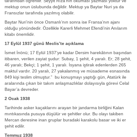
tarafından öğrenilir. Seyyit Rıza’nın okuması yazması yoktur ve
mektup onun üslubunda değildir. Mektup ya Baytar Nuri ya da
Fransızlar tarafında yazılmış olabilir.
Baytar Nuri’nin önce Osmanlı’nın sonra ise Fransa’nın ajanı
olduğu yönündedir. Özellikle Karerli Mehmet Efendi’nin Anılarım
kitabı önemlidir.
17 Eylül 1937 günü Meclis’te açıklama
İsmet İnönü; 17 Eylül 1937’ye kadar Dersim harekâtının başından
itibaren, verilen zayiat şudur: Subay, 1 şehit, 4 yaralı. Er; 28 şehit,
46 yaralı; Bekçi; 1 şehit, 1 yaralı. İsyana iştirak edenlerden 265
maktul vardır. 20 yaralı, 27 yakalanmış ve müsademe esnasında
849 kişi teslim olmuştur.” bu konuşmayı yaptığı gün, Atatürk ile
aralarında çıkan bir takım anlaşmazlıklar dolayısıyla görevi Celal
Bayar’a devreder.
2 Ocak 1938
Tarihinde asker kaçaklarını arayan bir jandarma birliğini Kalan
mıntıkasında pusuya düşülür ve şehitler olur. Bu olayı takiben
Mercan deresine inan gruplar buradaki karakolu basar ve iki er
şehit edilir.
Temmuz 1938