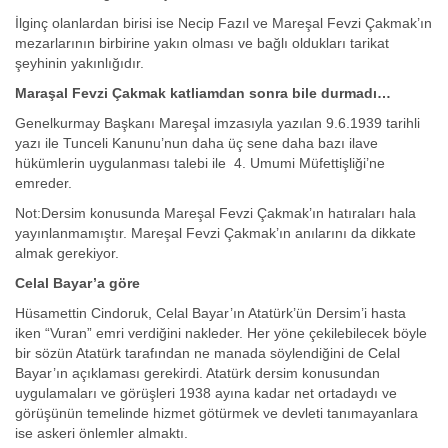
İlginç olanlardan birisi ise Necip Fazıl ve Mareşal Fevzi Çakmak’ın
mezarlarının birbirine yakın olması ve bağlı oldukları tarikat
şeyhinin yakınlığıdır.
Maraşal Fevzi Çakmak katliamdan sonra bile durmadı…
Genelkurmay Başkanı Mareşal imzasıyla yazılan 9.6.1939 tarihli
yazı ile Tunceli Kanunu’nun daha üç sene daha bazı ilave
hükümlerin uygulanması talebi ile 4. Umumi Müfettişliği’ne
emreder.
Not:Dersim konusunda Mareşal Fevzi Çakmak’ın hatıraları hala
yayınlanmamıştır. Mareşal Fevzi Çakmak’ın anılarını da dikkate
almak gerekiyor.
Celal Bayar’a göre
Hüsamettin Cindoruk, Celal Bayar’ın Atatürk’ün Dersim’i hasta
iken “Vuran” emri verdiğini nakleder. Her yöne çekilebilecek böyle
bir sözün Atatürk tarafından ne manada söylendiğini de Celal
Bayar’ın açıklaması gerekirdi. Atatürk dersim konusundan
uygulamaları ve görüşleri 1938 ayına kadar net ortadaydı ve
görüşünün temelinde hizmet götürmek ve devleti tanımayanlara
ise askeri önlemler almaktı.