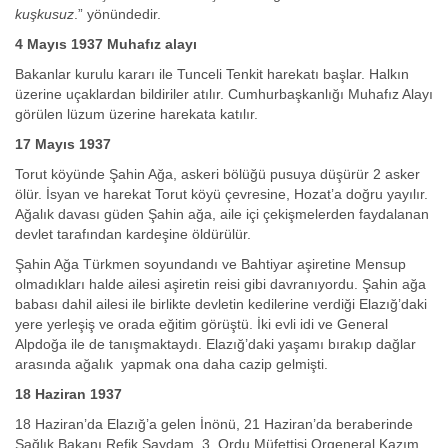
kuşkusuz
.” yönündedir.
4 Mayıs 1937 Muhafız alayı
Bakanlar kurulu kararı ile Tunceli Tenkit harekatı başlar. Halkın
üzerine uçaklardan bildiriler atılır. Cumhurbaşkanlığı Muhafız Alayı
görülen lüzum üzerine harekata katılır.
17 Mayıs 1937
Torut köyünde Şahin Ağa, askeri bölüğü pusuya düşürür 2 asker
ölür. İsyan ve harekat Torut köyü çevresine, Hozat’a doğru yayılır.
Ağalık davası güden Şahin ağa, aile içi çekişmelerden faydalanan
devlet tarafından kardeşine öldürülür.
Şahin Ağa Türkmen soyundandı ve Bahtiyar aşiretine Mensup
olmadıkları halde ailesi aşiretin reisi gibi davranıyordu. Şahin ağa
babası dahil ailesi ile birlikte devletin kedilerine verdiği Elazığ’daki
yere yerleşiş ve orada eğitim görüştü. İki evli idi ve General
Alpdoğa ile de tanışmaktaydı. Elazığ’daki yaşamı bırakıp dağlar
arasında ağalık yapmak ona daha cazip gelmişti.
18 Haziran 1937
18 Haziran’da Elazığ’a gelen İnönü, 21 Haziran’da beraberinde
Sağlık Bakanı Refik Saydam, 3. Ordu Müfettişi Orgeneral Kazım