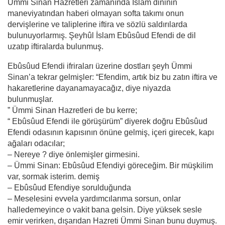
Ümmi Sinan Hazretleri zamanında İslam dininin
maneviyatından haberi olmayan softa takımı onun
dervişlerine ve taliplerine iftira ve sözlü saldırılarda
bulunuyorlarmış. Şeyhûl İslam Ebûsûud Efendi de dil
uzatıp iftiralarda bulunmuş.
Ebûsûud Efendi ifriraları üzerine dostları şeyh Ümmi
Sinan’a tekrar gelmişler: “Efendim, artık biz bu zatın iftira ve
hakaretlerine dayanamayacağız, diye niyazda
bulunmuşlar.
” Ümmi Sinan Hazretleri de bu kerre;
“ Ebûsûud Efendi ile görüşürüm” diyerek doğru Ebûsûud
Efendi odasının kapısının önüne gelmiş, içeri girecek, kapı
ağaları odacılar;
– Nereye ? diye önlemişler girmesini.
– Ümmi Sinan: Ebûsûud Efendiyi göreceğim. Bir müşkilim
var, sormak isterim. demiş
– Ebûsûud Efendiye sorulduğunda
– Meselesini evvela yardımcılarıma sorsun, onlar
halledemeyince o vakit bana gelsin. Diye yüksek sesle
emir verirken, dışarıdan Hazreti Ümmi Sinan bunu duymuş.