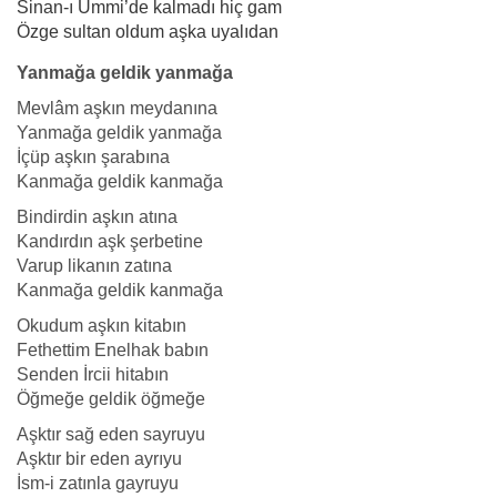
Sinan-ı Ümmi’de kalmadı hiç gam
Özge sultan oldum aşka uyalıdan
Yanmağa geldik yanmağa
Mevlâm aşkın meydanına
Yanmağa geldik yanmağa
İçüp aşkın şarabına
Kanmağa geldik kanmağa
Bindirdin aşkın atına
Kandırdın aşk şerbetine
Varup likanın zatına
Kanmağa geldik kanmağa
Okudum aşkın kitabın
Fethettim Enelhak babın
Senden İrcii hitabın
Öğmeğe geldik öğmeğe
Aşktır sağ eden sayruyu
Aşktır bir eden ayrıyu
İsm-i zatınla gayruyu