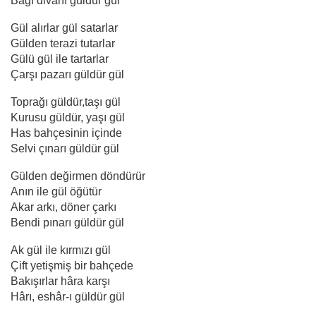
Bağı divanı güldür gül
Gül alırlar gül satarlar
Gülden terazi tutarlar
Gülü gül ile tartarlar
Çarşı pazarı güldür gül
Toprağı güldür,taşı gül
Kurusu güldür, yaşı gül
Has bahçesinin içinde
Selvi çınarı güldür gül
Gülden değirmen döndürür
Anın ile gül öğütür
Akar arkı, döner çarkı
Bendi pınarı güldür gül
Ak gül ile kırmızı gül
Çift yetişmiş bir bahçede
Bakışırlar hâra karşı
Hârı, eshâr-ı güldür gül