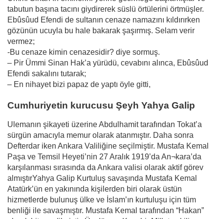
tabutun başına tacını giydirerek süslü örtülerini örtmüşler.
Ebûsûud Efendi de sultanın cenaze namazını kıldırırken
gözünün ucuyla bu hale bakarak şaşırmış. Selam verir
vermez;
-Bu cenaze kimin cenazesidir? diye sormuş.
– Pir Ümmi Sinan Hak’a yürüdü, cevabını alınca, Ebûsûud
Efendi sakalını tutarak;
– En nihayet bizi papaz de yaptı öyle gitti,
Cumhuriyetin kurucusu Şeyh Yahya Galip
Ulemanın şikayeti üzerine Abdulhamit tarafından Tokat’a
sürgün amacıyla memur olarak atanmıştır. Daha sonra
Defterdar iken Ankara Valiliğine seçilmiştir. Mustafa Kemal
Paşa ve Temsil Heyeti’nin 27 Aralık 1919’da An¬kara’da
karşılanması sırasında da Ankara valisi olarak aktif görev
almıştırYahya Galip Kurtuluş savaşında Mustafa Kemal
Atatürk’ün en yakınında kişilerden biri olarak üstün
hizmetlerde bulunuş ülke ve İslam’ın kurtuluşu için tüm
benliği ile savaşmıştır. Mustafa Kemal tarafından “Hakan”