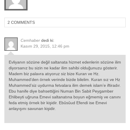
2 COMMENTS
Cemhaber
dedi ki:
Kasım 29, 2015, 12:46 pm
Evliyanın sözüne değil saltanata hizmet edenlerin sözüne ilim
diyorsanız bu sizin ne kadar ilim sahibi olduğunuzu gösterir.
Madem biz palavra atıyoruz siz bize Kuran ve Hz.
Muhammed’den örnek verinde bizde bilelim. Kuran sız ve Hz
Muhammed’siz uydurma fetvalara ilim demek islam’e iftiradır.
Ebu hanife diye bahsettiğini Numan Bin Sabit Peygamber
Ehlibeyti uğruna Emevi saltanatına boyun eğmemiş ve canını
feda etmiş örnek bir kişidir. Ebûsûud Efendi ise Emevi
anlayışını savunan kişidir.