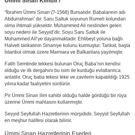
Ümmi Sinan Kimdir?
“İbrahim Ümmi Sinan (?-1568) Bursalıdır. Babalarının adı
Abdurrahman’ dır. Saru Saltuk soyunun Rumeli kolundan
olma ihtimali yüksektir. Muhammed Ali neslinden gelen
soyu nedeni ile Seyyid’dir. Soyu Saru Saltuk ile
Muhammed Alİ’ye dayanmaktadır. Ehlibeyt yoluna bağlı
Halveti tarikatının Sinaniye kolunu kurmuştur. Tarikat, başta
İstanbul olmak üzere Marmara ve Balkanlara yayılmıştır.
Fatih Semtinde tekkesi bulunan Oruç Baba’nın kendisi
olduğu ve ilk dergahını bu isim ile kurduğu evlatlarınca
anlatılır. Oruç baba tekesi teke ve zavilerin kapatıldığı 1925
yılına kadar faaliyetini sürdürür.
Pir Ümmi Sinan ilim sahibi olduğu halde gördüğü bir rüya
üzerine Ümmi mahlasını kullanmıştır.
Seyyid Seyfullah Hazretlerinin mürşididir. Seyyid Seyfullah
en meşhur halifesi olarak bilinir.
Ümmi Sinan Hazretlerinin Eserleri