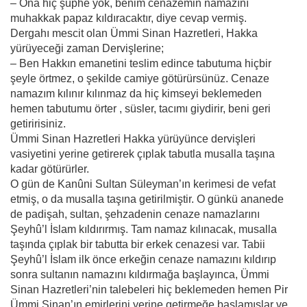
– Ona hiç şüphe yok, benim cenazemin namazını
muhakkak papaz kıldıracaktır, diye cevap vermiş.
Dergahı mescit olan Ümmi Sinan Hazretleri, Hakka
yürüyeceği zaman Dervişlerine;
– Ben Hakkın emanetini teslim edince tabutuma hiçbir
şeyle örtmez, o şekilde camiye götürürsünüz. Cenaze
namazım kılınır kılınmaz da hiç kimseyi beklemeden
hemen tabutumu örter , süsler, tacımı giydirir, beni geri
getiririsiniz.
Ümmi Sinan Hazretleri Hakka yürüyünce dervişleri
vasiyetini yerine getirerek çıplak tabutla musalla taşına
kadar götürürler.
O gün de Kanûni Sultan Süleyman’ın kerimesi de vefat
etmiş, o da musalla taşına getirilmiştir. O günkü ananede
de padişah, sultan, şehzadenin cenaze namazlarını
Şeyhû’l İslam kıldırırmış. Tam namaz kılınacak, musalla
taşında çıplak bir tabutta bir erkek cenazesi var. Tabii
Şeyhû’l İslam ilk önce erkeğin cenaze namazını kıldırıp
sonra sultanın namazını kıldırmağa başlayınca, Ümmi
Sinan Hazretleri’nin talebeleri hiç beklemeden hemen Pir
Ümmi Sinan’ın emirlerini yerine getirmeğe başlamışlar ve