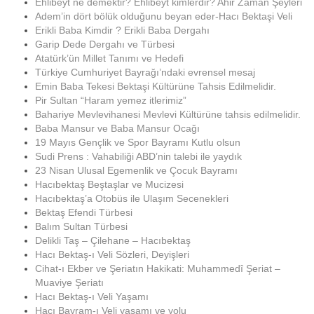
Ehlibeyt ne demektir? Ehlibeyt kimlerdir? Ahir Zaman Şeyleri
Adem’in dört bölük olduğunu beyan eder-Hacı Bektaşi Veli
Erikli Baba Kimdir ? Erikli Baba Dergahı
Garip Dede Dergahı ve Türbesi
Atatürk’ün Millet Tanımı ve Hedefi
Türkiye Cumhuriyet Bayrağı’ndaki evrensel mesaj
Emin Baba Tekesi Bektaşi Kültürüne Tahsis Edilmelidir.
Pir Sultan “Haram yemez itlerimiz”
Bahariye Mevlevihanesi Mevlevi Kültürüne tahsis edilmelidir.
Baba Mansur ve Baba Mansur Ocağı
19 Mayıs Gençlik ve Spor Bayramı Kutlu olsun
Sudi Prens : Vahabiliği ABD’nin talebi ile yaydık
23 Nisan Ulusal Egemenlik ve Çocuk Bayramı
Hacıbektaş Beştaşlar ve Mucizesi
Hacıbektaş’a Otobüs ile Ulaşım Secenekleri
Bektaş Efendi Türbesi
Balım Sultan Türbesi
Delikli Taş – Çilehane – Hacıbektaş
Hacı Bektaş-ı Veli Sözleri, Deyişleri
Cihat-ı Ekber ve Şeriatın Hakikati: Muhammedî Şeriat –
Muaviye Şeriatı
Hacı Bektaş-ı Veli Yaşamı
Hacı Bayram-ı Veli yaşamı ve yolu