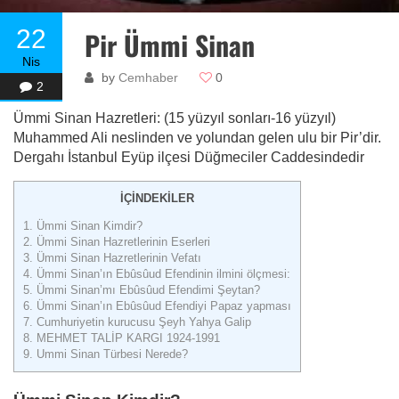
22
Pir Ümmi Sinan
Nis
by
Cemhaber
0
2
Ümmi Sinan Hazretleri: (15 yüzyıl sonları-16 yüzyıl)
Muhammed Ali neslinden ve yolundan gelen ulu bir Pir’dir.
Dergahı İstanbul Eyüp ilçesi Düğmeciler Caddesindedir
İÇİNDEKİLER
1.
Ümmi Sinan Kimdir?
2.
Ümmi Sinan Hazretlerinin Eserleri
3.
Ümmi Sinan Hazretlerinin Vefatı
4.
Ümmi Sinan’ın Ebûsûud Efendinin ilmini ölçmesi:
5.
Ümmi Sinan’mı Ebûsûud Efendimi Şeytan?
6.
Ümmi Sinan’ın Ebûsûud Efendiyi Papaz yapması
7.
Cumhuriyetin kurucusu Şeyh Yahya Galip
8.
MEHMET TALİP KARGI 1924-1991
9.
Ummi Sinan Türbesi Nerede?