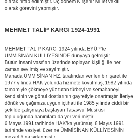
olarak hitap edilmiştir. Üç dönem Kırşehir Millet vekili
olarak görevini yapmıştır.
MEHMET TALİP KARGI 1924-1991
MEHMET TALİP KARGI 1924 yılında EYÜP’te
ÜMMİSİNAN KÜLLİYESİNDE dünyaya gelmiştir.
Bütün insani vasıfları üzerinde toplayan kişiliği ile her
zaman sevilmiş ve sayılmıştır.
Manada ÜMMİSİNAN HZ. tarafından verilen bir işaret ile
1977 yılında HAK yolunda hizmete koyulmuş, 1982 yılında
tamamiyle çökmeye yüz tutan türbeyi ve semahaneyi
kendisinin ve gönül dostlarının gayretiyle onartmıştır. İleriye
dönük ve çağımıza uygun içtihati ile 1985 yılında ciddi bir
şekilde çalışmaya başlayan Tasavvuf Musikisi
topluluğunda hanımlara da yer verilmiştir.
6 Mayıs 1991 tarihinde HAK’ka yürümüş, 8 Mayıs 1991
tarihinde vasiyeti üzerine ÜMMİSİNAN KÜLLİYESİNİN
mezarlığına sırlanmıştır.