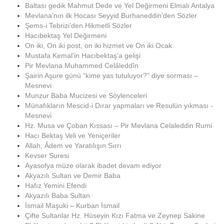
Baltası gedik Mahmut Dede ve Yel Değirmeni Elmalı Antalya
Mevlana’nın ilk Hocası Seyyid Burhaneddin’den Sözler
Şems-i Tebrizi’den Hikmetli Sözler
Hacıbektaş Yel Değirmeni
On iki, On iki post, on iki hizmet ve On iki Ocak
Mustafa Kemal’in Hacıbektaş’a gelişi
Pir Mevlana Muhammed Celâleddîn
Şairin Aşure günü “kime yas tutuluyor?” diye sorması –
Mesnevi
Munzur Baba Mucizesi ve Söylenceleri
Münafıkların Mescid-i Dırar yapmaları ve Resulün yıkması -
Mesnevi
Hz. Musa ve Çoban Kıssası – Pir Mevlana Celaleddin Rumi
Hacı Bektaş Veli ve Yeniçeriler
Allah, Âdem ve Yaratılışın Sırrı
Kevser Suresi
Ayasofya müze olarak ibadet devam ediyor
Akyazılı Sultan ve Demir Baba
Hafız Yemini Efendi
Akyazılı Baba Sultan
İsmail Maşuki – Kurban İsmail
Çifte Sultanlar Hz. Hüseyin Kızı Fatma ve Zeynep Sakine