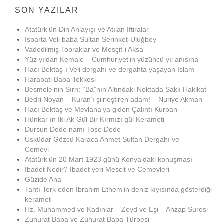
SON YAZILAR
Atatürk’ün Din Anlayışı ve Atılan İftiralar
Isparta Veli baba Sultan Serinket-Uluğbey
Vadedilmiş Topraklar ve Mesçit-i Aksa
Yüz yıldan Kemale – Cumhuriyet’in yüzüncü yıl anısına
Hacı Bektaş-ı Veli dergahı ve dergahta yaşayan İslam
Harabati Baba Tekkesi
Besmele’nin Sırrı: “Ba”nın Altındaki Noktada Saklı Hakikat
Bedri Noyan – Kuran’ı şiirleştiren adam! – Nuriye Akman
Hacı Bektaş ve Mevlana’ya giden Çalıntı Kurban
Hünkar’ın İki Ak Gül Bir Kırmızı gül Kerameti
Dursun Dede namı Tose Dede
Üsküdar Gözcü Karaca Ahmet Sultan Dergahı ve
Cemevi
Atatürk’ün 20 Mart 1923 günü Konya’daki konuşması
İbadet Nedir? İbadet yeri Mescit ve Cemevleri
Güzide Ana
Tahtı Terk eden İbrahim Ethem’in deniz kıyısında gösterdiği
keramet
Hz. Muhammed ve Kadınlar – Zeyd ve Eşi – Ahzap Suresi
Zuhurat Baba ve Zuhurat Baba Türbesi