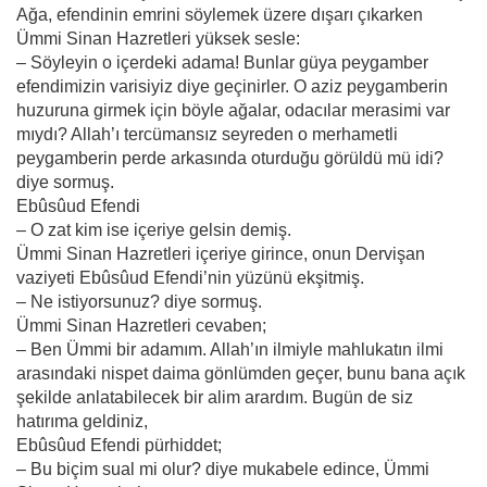
Ağa, efendinin emrini söylemek üzere dışarı çıkarken
Ümmi Sinan Hazretleri yüksek sesle:
– Söyleyin o içerdeki adama! Bunlar güya peygamber
efendimizin varisiyiz diye geçinirler. O aziz peygamberin
huzuruna girmek için böyle ağalar, odacılar merasimi var
mıydı? Allah’ı tercümansız seyreden o merhametli
peygamberin perde arkasında oturduğu görüldü mü idi?
diye sormuş.
Ebûsûud Efendi
– O zat kim ise içeriye gelsin demiş.
Ümmi Sinan Hazretleri içeriye girince, onun Dervişan
vaziyeti Ebûsûud Efendi’nin yüzünü ekşitmiş.
– Ne istiyorsunuz? diye sormuş.
Ümmi Sinan Hazretleri cevaben;
– Ben Ümmi bir adamım. Allah’ın ilmiyle mahlukatın ilmi
arasındaki nispet daima gönlümden geçer, bunu bana açık
şekilde anlatabilecek bir alim arardım. Bugün de siz
hatırıma geldiniz,
Ebûsûud Efendi pürhiddet;
– Bu biçim sual mi olur? diye mukabele edince, Ümmi