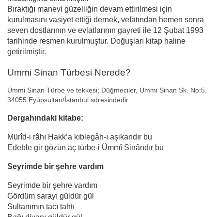
Bıraktığı manevi güzelliğin devam ettirilmesi için
kurulmasını vasiyet ettiği dernek, vefatından hemen sonra
seven dostlarının ve evlatlarının gayreti ile 12 Şubat 1993
tarihinde resmen kurulmuştur. Doğuşları kitap haline
getirilmiştir.
Ummi Sinan Türbesi Nerede?
Ümmi Sinan Türbe ve tekkesi; Düğmeciler, Ummi Sinan Sk. No:5,
34055 Eyüpsultan/İstanbul sdresindedir.
Dergahındaki kitabe:
Mürîd-i râhı Hakk’a kıblegâh-ı aşikandır bu
Edeble gir gözün aç türbe-i Ümmî Sinândır bu
Seyrimde bir şehre vardım
Seyrimde bir şehre vardım
Gördüm sarayı güldür gül
Sultanımın tacı tahtı