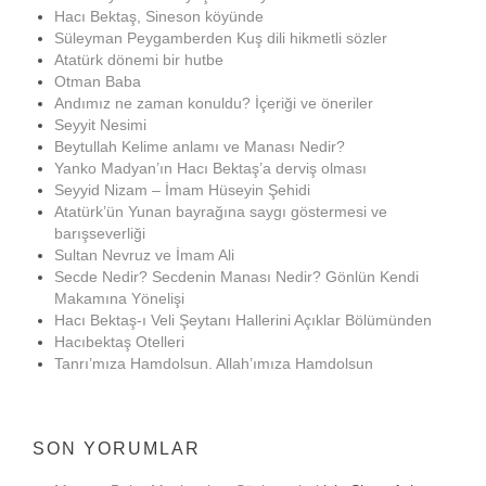
Hacı Bektaş, Sineson köyünde
Süleyman Peygamberden Kuş dili hikmetli sözler
Atatürk dönemi bir hutbe
Otman Baba
Andımız ne zaman konuldu? İçeriği ve öneriler
Seyyit Nesimi
Beytullah Kelime anlamı ve Manası Nedir?
Yanko Madyan’ın Hacı Bektaş’a derviş olması
Seyyid Nizam – İmam Hüseyin Şehidi
Atatürk’ün Yunan bayrağına saygı göstermesi ve
barışseverliği
Sultan Nevruz ve İmam Ali
Secde Nedir? Secdenin Manası Nedir? Gönlün Kendi
Makamına Yönelişi
Hacı Bektaş-ı Veli Şeytanı Hallerini Açıklar Bölümünden
Hacıbektaş Otelleri
Tanrı’mıza Hamdolsun. Allah’ımıza Hamdolsun
SON YORUMLAR