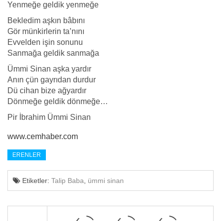
Yenmeğe geldik yenmeğe
Bekledim aşkın bâbını
Gör münkirlerin ta’nını
Evvelden işin sonunu
Sanmağa geldik sanmağa
Ümmi Sinan aşka yardır
Anın çün gayrıdan durdur
Dü cihan bize ağyardır
Dönmeğe geldik dönmeğe…
Pir İbrahim Ümmi Sinan
www.cemhaber.com
ERENLER
Etiketler:
Talip Baba
,
ümmi sinan