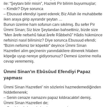
ile: “Şeytanı bilir misin”, Hazreti Pir bilirim buyurmuşlar;
– Kimdir? Diye sorunca
– Ebusuud efendiyi işaret ederek; Biz Allah ile muhabbette
iken araya girip ayırandır şeytan …
Bunun üzerine ham sofunun canı sıkılmış. Bu sefer Pir
Ümmi Sinan; Siz bize Şeytandan bahsettiniz, bizde size
“Men ârefe nefsehû fakat ârefe Râbbehû” Hâdis hükmünce
nefsinizi nasıl bilirsiniz? Diye sorunca Ebusuud efendi;
“Bizim nefsimiz bir köpektir” deyince Ümmi Sinan
Hazretleri alim geçinenin yanındakilere dönerek hitaben
köpeğe uyup nereye gidiyorsunuz? Demesi üzerine molla
cevap verememiş.
Ümmi Sinan’ın Ebûsûud Efendiyi Papaz
yapması
Ümmi Sinan Hazretleri’ nin sözlerini hazmedemediğinden
hiddetlenerek;
– Senin cenaze namazını papaz kıldıracaktır! demiş.
Ümmi Sinan Hazretleri de;