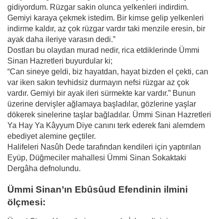
gidiyordum. Rüzgar sakin olunca yelkenleri indirdim.
Gemiyi karaya çekmek istedim. Bir kimse gelip yelkenleri
indirme kaldır, az çok rüzgar vardır taki menzile eresin, bir
ayak daha ileriye varasın dedi.”
Dostları bu olaydan murad nedir, rica etdiklerinde Ümmi
Sinan Hazretleri buyurdular ki;
“Can sineye geldi, biz hayatdan, hayat bizden el çekti, can
var iken sakın tevhidsiz durmayın nefsi rüzgar az çok
vardır. Gemiyi bir ayak ileri sürmekte kar vardır.” Bunun
üzerine dervişler ağlamaya başladılar, gözlerine yaşlar
dökerek sinelerine taşlar bağladılar. Ümmi Sinan Hazretleri
Ya Hay Ya Kâyyum Diye canını terk ederek fani alemdem
ebediyet alemine geçtiler.
Halifeleri Nasûh Dede tarafından kendileri için yaptırılan
Eyüp, Düğmeciler mahallesi Ümmi Sinan Sokaktaki
Dergâha defnolundu.
Ümmi Sinan’ın Ebûsûud Efendinin ilmini
ölçmesi: