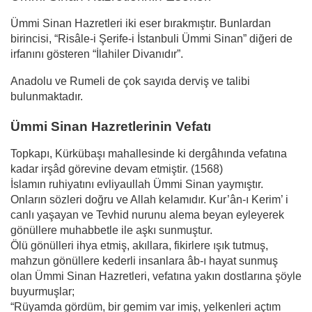
Ümmi Sinan Hazretleri iki eser bırakmıştır. Bunlardan
birincisi, “Risâle-i Şerife-i İstanbuli Ümmi Sinan” diğeri de
irfanını gösteren “İlahiler Divanıdır”.
Anadolu ve Rumeli de çok sayıda derviş ve talibi
bulunmaktadır.
Ümmi Sinan Hazretlerinin Vefatı
Topkapı, Kürkübaşı mahallesinde ki dergâhında vefatına
kadar irşâd görevine devam etmiştir. (1568)
İslamın ruhiyatını evliyaullah Ümmi Sinan yaymıştır.
Onların sözleri doğru ve Allah kelamıdır. Kur’ân-ı Kerim’ i
canlı yaşayan ve Tevhid nurunu alema beyan eyleyerek
gönüllere muhabbetle ile aşkı sunmuştur.
Ölü gönülleri ihya etmiş, akıllara, fikirlere ışık tutmuş,
mahzun gönüllere kederli insanlara âb-ı hayat sunmuş
olan Ümmi Sinan Hazretleri, vefatına yakın dostlarına şöyle
buyurmuşlar;
“Rüyamda gördüm, bir gemim var imiş, yelkenleri açtım