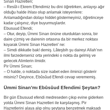
Sinan Hazretleri;
– Resûl-i Ekrem Efendimiz bu dini öğretirken, anlayışı ağır
olduğu halde ihlası olup anlamak isteyenlere:
Anlamadığından dolayı hiddet göstermeyiniz, öğretinceye
kadar çalışınız, diye buyurmuşlardır.
Ebusuud Efendi;
– Otur, deyip, Ümmi Sinan önüne oturduktan sonra, bir
daire çizmiş ve dairenin ortasına da bir merkez noktası
koyarak Ümmi Sinan Hazretleri’ ne:
– Simdi dikkatle bak! demiş. Lâteşbih şu daireyi Allah’nın
ilmi farzederseniz orta yerindeki o nokta da gelmiş ve
gelecek Alimlerin ilmidir.
Pir Ümmi Sinan;
– O halde, o noktada size isabet eden ilminizi gösterir
misiniz? Deyince, Ebûsûud Efendi cevap verememiş.
Ümmi Sinan’mı Ebûsûud Efendimi Şeytan?
Bir gün Ebusuud efendi medreseden çıkıp evine giderken
yolda Ümmi Sinan Hazretleri ile karşılaşmış. Pir
Hazretlerini alaya alıp olnu şeytana benzetmek maksadı