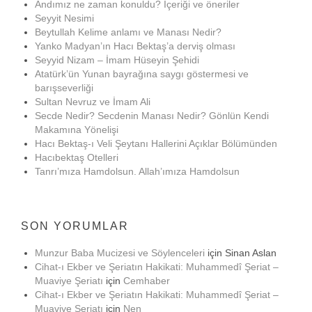
Andımız ne zaman konuldu? İçeriği ve öneriler
Seyyit Nesimi
Beytullah Kelime anlamı ve Manası Nedir?
Yanko Madyan’ın Hacı Bektaş’a derviş olması
Seyyid Nizam – İmam Hüseyin Şehidi
Atatürk’ün Yunan bayrağına saygı göstermesi ve
barışseverliği
Sultan Nevruz ve İmam Ali
Secde Nedir? Secdenin Manası Nedir? Gönlün Kendi
Makamına Yönelişi
Hacı Bektaş-ı Veli Şeytanı Hallerini Açıklar Bölümünden
Hacıbektaş Otelleri
Tanrı’mıza Hamdolsun. Allah’ımıza Hamdolsun
SON YORUMLAR
Munzur Baba Mucizesi ve Söylenceleri
için
Sinan Aslan
Cihat-ı Ekber ve Şeriatın Hakikati: Muhammedî Şeriat –
Muaviye Şeriatı
için
Cemhaber
Cihat-ı Ekber ve Şeriatın Hakikati: Muhammedî Şeriat –
Muaviye Şeriatı
için
Nen