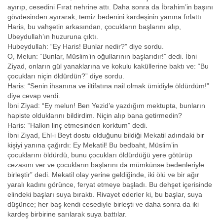
ayırıp, cesedini Fırat nehrine attı. Daha sonra da İbrahim’in başını
gövdesinden ayırarak, temiz bedenini kardeşinin yanına fırlattı.
Haris, bu vahşetin arkasından, çocukların başlarını alıp,
Ubeydullah’ın huzuruna çıktı.
Hubeydullah: “Ey Haris! Bunlar nedir?” diye sordu.
O, Melun: “Bunlar, Müslim’in oğullarının başlarıdır!” dedi. İbni
Ziyad, onların gül yanaklarına ve kokulu kaküllerine baktı ve: “Bu
çocukları niçin öldürdün?” diye sordu.
Haris: “Senin ihsanına ve iltifatına nail olmak ümidiyle öldürdüm!”
diye cevap verdi.
İbni Ziyad: “Ey melun! Ben Yezid’e yazdığım mektupta, bunların
hapiste olduklarını bildirdim. Niçin alıp bana getirmedin?
Haris: “Halkın linç etmesinden korktum” dedi.
İbni Ziyad, Ehl-i Beyt dostu olduğunu bildiği Mekatil adındaki bir
kişiyi yanına çağırdı: Ey Mekatil! Bu bedbaht, Müslim’in
çocuklarını öldürdü, bunu çocukları öldürdüğü yere götürüp
cezasını ver ve çocukların başlarını da mümkünse bedenleriyle
birleştir” dedi. Mekatil olay yerine geldiğinde, iki ölü ve bir ağır
yaralı kadını görünce, feryat etmeye başladı. Bu dehşet içerisinde
elindeki başları suya bıraktı. Rivayet ederler ki, bu başlar, suya
düşünce; her baş kendi cesediyle birleşti ve daha sonra da iki
kardeş birbirine sarılarak suya battılar.