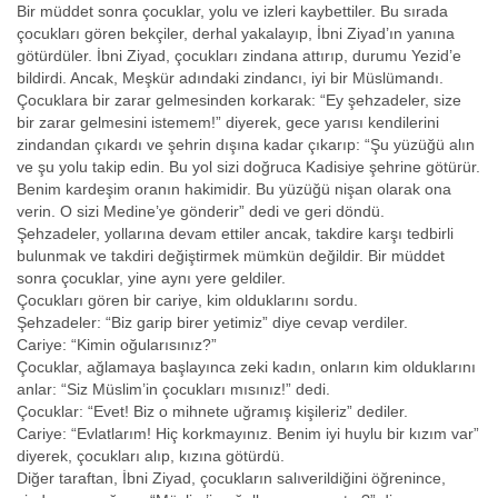
Bir müddet sonra çocuklar, yolu ve izleri kaybettiler. Bu sırada
çocukları gören bekçiler, derhal yakalayıp, İbni Ziyad’ın yanına
götürdüler. İbni Ziyad, çocukları zindana attırıp, durumu Yezid’e
bildirdi. Ancak, Meşkür adındaki zindancı, iyi bir Müslümandı.
Çocuklara bir zarar gelmesinden korkarak: “Ey şehzadeler, size
bir zarar gelmesini istemem!” diyerek, gece yarısı kendilerini
zindandan çıkardı ve şehrin dışına kadar çıkarıp: “Şu yüzüğü alın
ve şu yolu takip edin. Bu yol sizi doğruca Kadisiye şehrine götürür.
Benim kardeşim oranın hakimidir. Bu yüzüğü nişan olarak ona
verin. O sizi Medine’ye gönderir” dedi ve geri döndü.
Şehzadeler, yollarına devam ettiler ancak, takdire karşı tedbirli
bulunmak ve takdiri değiştirmek mümkün değildir. Bir müddet
sonra çocuklar, yine aynı yere geldiler.
Çocukları gören bir cariye, kim olduklarını sordu.
Şehzadeler: “Biz garip birer yetimiz” diye cevap verdiler.
Cariye: “Kimin oğularısınız?”
Çocuklar, ağlamaya başlayınca zeki kadın, onların kim olduklarını
anlar: “Siz Müslim’in çocukları mısınız!” dedi.
Çocuklar: “Evet! Biz o mihnete uğramış kişileriz” dediler.
Cariye: “Evlatlarım! Hiç korkmayınız. Benim iyi huylu bir kızım var”
diyerek, çocukları alıp, kızına götürdü.
Diğer taraftan, İbni Ziyad, çocukların salıverildiğini öğrenince,