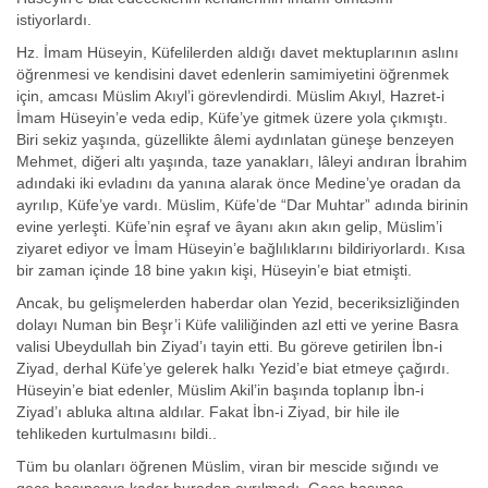
istiyorlardı.
Hz. İmam Hüseyin, Küfelilerden aldığı davet mektuplarının aslını
öğrenmesi ve kendisini davet edenlerin samimiyetini öğrenmek
için, amcası Müslim Akıyl’i görevlendirdi. Müslim Akıyl, Hazret-i
İmam Hüseyin’e veda edip, Küfe’ye gitmek üzere yola çıkmıştı.
Biri sekiz yaşında, güzellikte âlemi aydınlatan güneşe benzeyen
Mehmet, diğeri altı yaşında, taze yanakları, lâleyi andıran İbrahim
adındaki iki evladını da yanına alarak önce Medine’ye oradan da
ayrılıp, Küfe’ye vardı. Müslim, Küfe’de “Dar Muhtar” adında birinin
evine yerleşti. Küfe’nin eşraf ve âyanı akın akın gelip, Müslim’i
ziyaret ediyor ve İmam Hüseyin’e bağlılıklarını bildiriyorlardı. Kısa
bir zaman içinde 18 bine yakın kişi, Hüseyin’e biat etmişti.
Ancak, bu gelişmelerden haberdar olan Yezid, beceriksizliğinden
dolayı Numan bin Beşr’i Küfe valiliğinden azl etti ve yerine Basra
valisi Ubeydullah bin Ziyad’ı tayin etti. Bu göreve getirilen İbn-i
Ziyad, derhal Küfe’ye gelerek halkı Yezid’e biat etmeye çağırdı.
Hüseyin’e biat edenler, Müslim Akil’in başında toplanıp İbn-i
Ziyad’ı abluka altına aldılar. Fakat İbn-i Ziyad, bir hile ile
tehlikeden kurtulmasını bildi..
Tüm bu olanları öğrenen Müslim, viran bir mescide sığındı ve