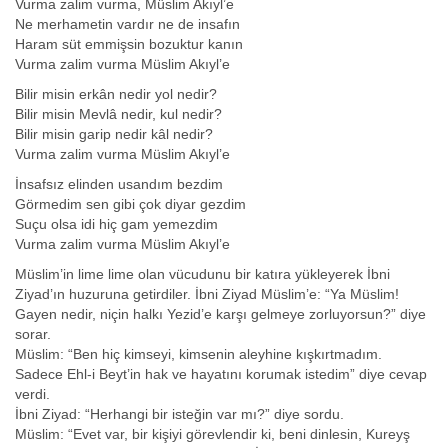
Vurma zalim vurma, Müslim Akıyl’e
Ne merhametin vardır ne de insafın
Haram süt emmişsin bozuktur kanın
Vurma zalim vurma Müslim Akıyl’e
Bilir misin erkân nedir yol nedir?
Bilir misin Mevlâ nedir, kul nedir?
Bilir misin garip nedir kâl nedir?
Vurma zalim vurma Müslim Akıyl’e
İnsafsız elinden usandım bezdim
Görmedim sen gibi çok diyar gezdim
Suçu olsa idi hiç gam yemezdim
Vurma zalim vurma Müslim Akıyl’e
Müslim’in lime lime olan vücudunu bir katıra yükleyerek İbni
Ziyad’ın huzuruna getirdiler. İbni Ziyad Müslim’e: “Ya Müslim!
Gayen nedir, niçin halkı Yezid’e karşı gelmeye zorluyorsun?” diye
sorar.
Müslim: “Ben hiç kimseyi, kimsenin aleyhine kışkırtmadım.
Sadece Ehl-i Beyt’in hak ve hayatını korumak istedim” diye cevap
verdi.
İbni Ziyad: “Herhangi bir isteğin var mı?” diye sordu.
Müslim: “Evet var, bir kişiyi görevlendir ki, beni dinlesin, Kureyş