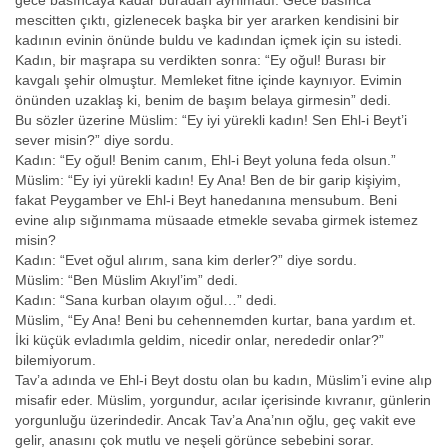
gece basıncaya kadar buradan ayrılmadı. Gece basınca
mescitten çıktı, gizlenecek başka bir yer ararken kendisini bir
kadının evinin önünde buldu ve kadından içmek için su istedi.
Kadın, bir maşrapa su verdikten sonra: “Ey oğul! Burası bir
kavgalı şehir olmuştur. Memleket fitne içinde kaynıyor. Evimin
önünden uzaklaş ki, benim de başım belaya girmesin” dedi.
Bu sözler üzerine Müslim: “Ey iyi yürekli kadın! Sen Ehl-i Beyt’i
sever misin?” diye sordu.
Kadın: “Ey oğul! Benim canım, Ehl-i Beyt yoluna feda olsun.”
Müslim: “Ey iyi yürekli kadın! Ey Ana! Ben de bir garip kişiyim,
fakat Peygamber ve Ehl-i Beyt hanedanına mensubum. Beni
evine alıp sığınmama müsaade etmekle sevaba girmek istemez
misin?
Kadın: “Evet oğul alırım, sana kim derler?” diye sordu.
Müslim: “Ben Müslim Akıyl’im” dedi.
Kadın: “Sana kurban olayım oğul…” dedi.
Müslim, “Ey Ana! Beni bu cehennemden kurtar, bana yardım et.
İki küçük evladımla geldim, nicedir onlar, nerededir onlar?”
bilemiyorum.
Tav’a adında ve Ehl-i Beyt dostu olan bu kadın, Müslim’i evine alıp
misafir eder. Müslim, yorgundur, acılar içerisinde kıvranır, günlerin
yorgunluğu üzerindedir. Ancak Tav’a Ana’nın oğlu, geç vakit eve
gelir, anasını çok mutlu ve neşeli görünce sebebini sorar.