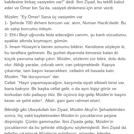
kabilesine birkaç vasiyetim var!” dedi. İbni Ziyad, bu teklifi kabul
eder ve Ömer bin Sa’da, vasiyeti dinlemesi için emir verdi.
Müslim: “Ey Ömer! Sana üç vasiyetim var
1- Şehirde 700 dirhem borcum var, atım, Numan Hacib’dedir. Bu
atı satıp borcumu ödeyin.
2- Ehl-i Beyt uğrunda feda edeceğim canımı, şu kanlı vücudumu,
ayaklar altında koymayın, gömün.
3- İmam Hüseyin’e benim sonumu bildirin. Kendisine söyleyin ki,
bu taraflara gelmesin. Bu gurbet diyarında kimsesiz kalan iki
küçük yavruma sahip çıkın. Müslim, sözlerini zor bitirir, dolu dolu
olur. Aldığı yaralar, ızdırab verir, can çekişmektedir. Kapıya
çıkarırlar, tam başını kesecekken, celladın eli havada kalır.
Müslim: “Ne duruyorsun” der.
Cellat: “Hayır yapamayacağım, karşımda siyah elbiseli birisi var,
bana bakıyor. Bir başka cellat gelir, o da aynı kişiyi görür ve
korkudan ödü patlayıp ölür. Bir üçüncü kişi gelip Müslim’in başını
keser ve şehit eder!.. Allah, gani gani rahmet etsin!..
Bilindiği gibi Ubeydullah bin Ziyad, Müslim Akıyl’in Şehadetinden
sonra, hiç vakit kaybetmeden Müslim’in çocuklarının peşine
düşmüştü. Çünkü gammazlar, İbni Ziyada gidip, Müslim’in
çocuklarının da bu şehirde olduğunu söylemişlerdi. İbni Ziyad da
tellallar çıkartarak Müslim’in evlatlarını, görenler, bilenler,