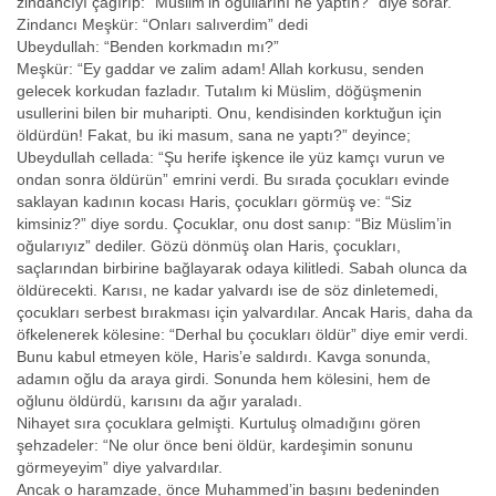
zindancıyı çağırıp: “Müslim’in oğullarını ne yaptın?” diye sorar.
Zindancı Meşkür: “Onları salıverdim” dedi
Ubeydullah: “Benden korkmadın mı?”
Meşkür: “Ey gaddar ve zalim adam! Allah korkusu, senden
gelecek korkudan fazladır. Tutalım ki Müslim, döğüşmenin
usullerini bilen bir muharipti. Onu, kendisinden korktuğun için
öldürdün! Fakat, bu iki masum, sana ne yaptı?” deyince;
Ubeydullah cellada: “Şu herife işkence ile yüz kamçı vurun ve
ondan sonra öldürün” emrini verdi. Bu sırada çocukları evinde
saklayan kadının kocası Haris, çocukları görmüş ve: “Siz
kimsiniz?” diye sordu. Çocuklar, onu dost sanıp: “Biz Müslim’in
oğularıyız” dediler. Gözü dönmüş olan Haris, çocukları,
saçlarından birbirine bağlayarak odaya kilitledi. Sabah olunca da
öldürecekti. Karısı, ne kadar yalvardı ise de söz dinletemedi,
çocukları serbest bırakması için yalvardılar. Ancak Haris, daha da
öfkelenerek kölesine: “Derhal bu çocukları öldür” diye emir verdi.
Bunu kabul etmeyen köle, Haris’e saldırdı. Kavga sonunda,
adamın oğlu da araya girdi. Sonunda hem kölesini, hem de
oğlunu öldürdü, karısını da ağır yaraladı.
Nihayet sıra çocuklara gelmişti. Kurtuluş olmadığını gören
şehzadeler: “Ne olur önce beni öldür, kardeşimin sonunu
görmeyeyim” diye yalvardılar.
Ancak o haramzade, önce Muhammed’in başını bedeninden