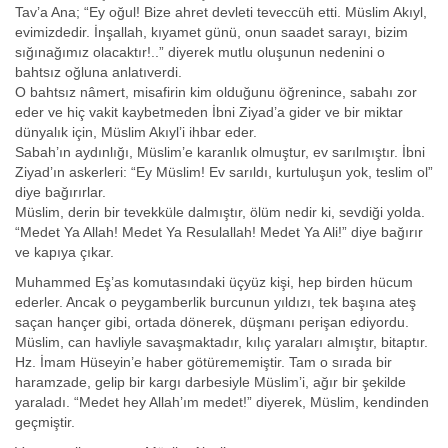
Tav’a Ana; “Ey oğul! Bize ahret devleti teveccüh etti. Müslim Akıyl,
evimizdedir. İnşallah, kıyamet günü, onun saadet sarayı, bizim
sığınağımız olacaktır!..” diyerek mutlu oluşunun nedenini o
bahtsız oğluna anlatıverdi.
O bahtsız nâmert, misafirin kim olduğunu öğrenince, sabahı zor
eder ve hiç vakit kaybetmeden İbni Ziyad’a gider ve bir miktar
dünyalık için, Müslim Akıyl’i ihbar eder.
Sabah’ın aydınlığı, Müslim’e karanlık olmuştur, ev sarılmıştır. İbni
Ziyad’ın askerleri: “Ey Müslim! Ev sarıldı, kurtuluşun yok, teslim ol”
diye bağırırlar.
Müslim, derin bir tevekküle dalmıştır, ölüm nedir ki, sevdiği yolda.
“Medet Ya Allah! Medet Ya Resulallah! Medet Ya Ali!” diye bağırır
ve kapıya çıkar.
Muhammed Eş’as komutasındaki üçyüz kişi, hep birden hücum
ederler. Ancak o peygamberlik burcunun yıldızı, tek başına ateş
saçan hançer gibi, ortada dönerek, düşmanı perişan ediyordu.
Müslim, can havliyle savaşmaktadır, kılıç yaraları almıştır, bitaptır.
Hz. İmam Hüseyin’e haber götürememiştir. Tam o sırada bir
haramzade, gelip bir kargı darbesiyle Müslim’i, ağır bir şekilde
yaraladı. “Medet hey Allah’ım medet!” diyerek, Müslim, kendinden
geçmiştir.