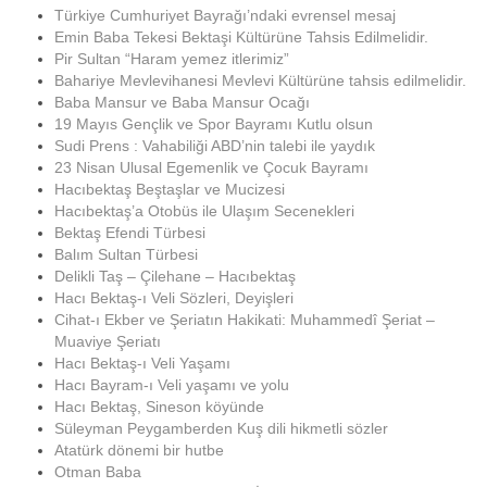
Türkiye Cumhuriyet Bayrağı’ndaki evrensel mesaj
Emin Baba Tekesi Bektaşi Kültürüne Tahsis Edilmelidir.
Pir Sultan “Haram yemez itlerimiz”
Bahariye Mevlevihanesi Mevlevi Kültürüne tahsis edilmelidir.
Baba Mansur ve Baba Mansur Ocağı
19 Mayıs Gençlik ve Spor Bayramı Kutlu olsun
Sudi Prens : Vahabiliği ABD’nin talebi ile yaydık
23 Nisan Ulusal Egemenlik ve Çocuk Bayramı
Hacıbektaş Beştaşlar ve Mucizesi
Hacıbektaş’a Otobüs ile Ulaşım Secenekleri
Bektaş Efendi Türbesi
Balım Sultan Türbesi
Delikli Taş – Çilehane – Hacıbektaş
Hacı Bektaş-ı Veli Sözleri, Deyişleri
Cihat-ı Ekber ve Şeriatın Hakikati: Muhammedî Şeriat –
Muaviye Şeriatı
Hacı Bektaş-ı Veli Yaşamı
Hacı Bayram-ı Veli yaşamı ve yolu
Hacı Bektaş, Sineson köyünde
Süleyman Peygamberden Kuş dili hikmetli sözler
Atatürk dönemi bir hutbe
Otman Baba