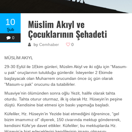
10
Müslim Akıyl ve
Şub
Çocuklarının Şehadeti
0
by
Cemhaber
0
MÜSLİM AKIYL
29-30 Eylül ile 1Ekim günleri, Müslim Akiyl ve iki oğlu için “Masum-
u pak” oruçlarının tutulduğu günlerdir. İsteyenler 2 Ekimde
başlayacak olan Muharrem orucundan önce üç gün olarak
“Masum-u pak” orucunu da tutabilirler.
Muaviye’nin ölümünden sonra oğlu Yezit, halife olarak tahta
oturdu. Tahta oturur oturmaz, ilk iş olarak Hz. Hüseyin’in peşine
düştü. Kendisine biat etmesi için baskı yapmağa başladı.
Küfeliler, Hz. Hüseyin’in Yezide biat etmediğini öğrenince, “gel
bizim imamımız ol” diyerek, 150 civarında mektup göndererek,
kendisini Küfe’ye davet ettikler. Küfeliler; bu mektuplarda Hz.
Hüseyin’e biat edeceklerini kendilerinin imamı olmasını