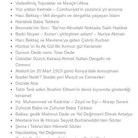
Vadedilmiş Topraklar ve Mesçit-i Aksa
Yüz yıldan Kemale – Cumhuriyet’in yüzüncü yıl anısına
Hacı Bektaş-ı Veli dergahı ve dergahta yaşayan İslam
Harabati Baba Tekkesi
Besmele’nin Sırrı: “Ba”nın Altındaki Noktada Saklı Hakikat
Bedri Noyan – Kuran’ı şiirleştiren adam! – Nuriye Akman
Hacı Bektaş ve Mevlana’ya giden Çalıntı Kurban
Hünkar’ın İki Ak Gül Bir Kırmızı gül Kerameti
Dursun Dede namı Tose Dede
Üsküdar Gözcü Karaca Ahmet Sultan Dergahı ve
Cemevi
Atatürk’ün 20 Mart 1923 günü Konya’daki konuşması
İbadet Nedir? İbadet yeri Mescit ve Cemevleri
Güzide Ana
Tahtı Terk eden İbrahim Ethem’in deniz kıyısında gösterdiği
keramet
Hz. Muhammed ve Kadınlar – Zeyd ve Eşi – Ahzap Suresi
Zuhurat Baba ve Zuhurat Baba Türbesi
Baltası gedik Mahmut Dede ve Yel Değirmeni Elmalı Antalya
Mevlana’nın ilk Hocası Seyyid Burhaneddin’den Sözler
Şems-i Tebrizi’den Hikmetli Sözler
Hacıbektaş Yel Değirmeni