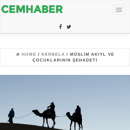
Toggl
naviga
HOME
/
KERBELA
/ MÜSLIM AKIYL VE
ÇOCUKLARININ ŞEHADETI