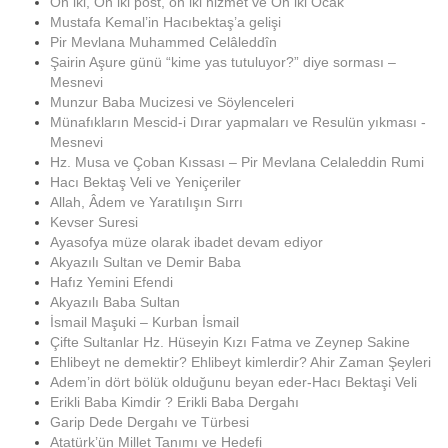
On iki, On iki post, on iki hizmet ve On iki Ocak
Mustafa Kemal’in Hacıbektaş’a gelişi
Pir Mevlana Muhammed Celâleddîn
Şairin Aşure günü “kime yas tutuluyor?” diye sorması –
Mesnevi
Munzur Baba Mucizesi ve Söylenceleri
Münafıkların Mescid-i Dırar yapmaları ve Resulün yıkması -
Mesnevi
Hz. Musa ve Çoban Kıssası – Pir Mevlana Celaleddin Rumi
Hacı Bektaş Veli ve Yeniçeriler
Allah, Âdem ve Yaratılışın Sırrı
Kevser Suresi
Ayasofya müze olarak ibadet devam ediyor
Akyazılı Sultan ve Demir Baba
Hafız Yemini Efendi
Akyazılı Baba Sultan
İsmail Maşuki – Kurban İsmail
Çifte Sultanlar Hz. Hüseyin Kızı Fatma ve Zeynep Sakine
Ehlibeyt ne demektir? Ehlibeyt kimlerdir? Ahir Zaman Şeyleri
Adem’in dört bölük olduğunu beyan eder-Hacı Bektaşi Veli
Erikli Baba Kimdir ? Erikli Baba Dergahı
Garip Dede Dergahı ve Türbesi
Atatürk’ün Millet Tanımı ve Hedefi