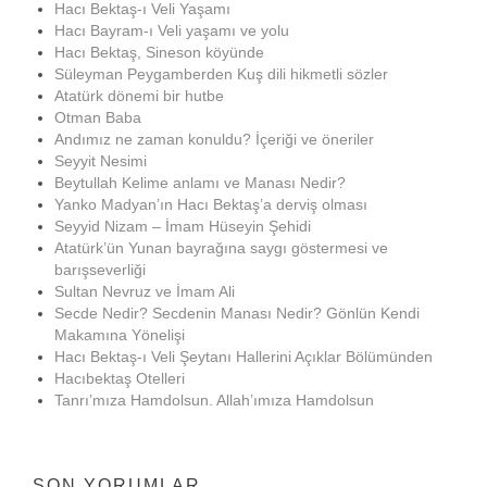
Hacı Bektaş-ı Veli Yaşamı
Hacı Bayram-ı Veli yaşamı ve yolu
Hacı Bektaş, Sineson köyünde
Süleyman Peygamberden Kuş dili hikmetli sözler
Atatürk dönemi bir hutbe
Otman Baba
Andımız ne zaman konuldu? İçeriği ve öneriler
Seyyit Nesimi
Beytullah Kelime anlamı ve Manası Nedir?
Yanko Madyan’ın Hacı Bektaş’a derviş olması
Seyyid Nizam – İmam Hüseyin Şehidi
Atatürk’ün Yunan bayrağına saygı göstermesi ve
barışseverliği
Sultan Nevruz ve İmam Ali
Secde Nedir? Secdenin Manası Nedir? Gönlün Kendi
Makamına Yönelişi
Hacı Bektaş-ı Veli Şeytanı Hallerini Açıklar Bölümünden
Hacıbektaş Otelleri
Tanrı’mıza Hamdolsun. Allah’ımıza Hamdolsun
SON YORUMLAR