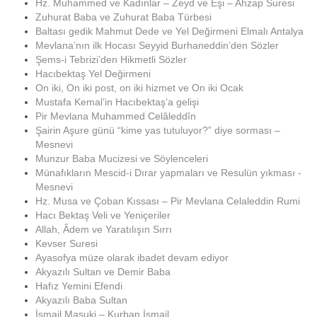
Hz. Muhammed ve Kadınlar – Zeyd ve Eşi – Ahzap Suresi
Zuhurat Baba ve Zuhurat Baba Türbesi
Baltası gedik Mahmut Dede ve Yel Değirmeni Elmalı Antalya
Mevlana’nın ilk Hocası Seyyid Burhaneddin’den Sözler
Şems-i Tebrizi’den Hikmetli Sözler
Hacıbektaş Yel Değirmeni
On iki, On iki post, on iki hizmet ve On iki Ocak
Mustafa Kemal’in Hacıbektaş’a gelişi
Pir Mevlana Muhammed Celâleddîn
Şairin Aşure günü “kime yas tutuluyor?” diye sorması –
Mesnevi
Munzur Baba Mucizesi ve Söylenceleri
Münafıkların Mescid-i Dırar yapmaları ve Resulün yıkması -
Mesnevi
Hz. Musa ve Çoban Kıssası – Pir Mevlana Celaleddin Rumi
Hacı Bektaş Veli ve Yeniçeriler
Allah, Âdem ve Yaratılışın Sırrı
Kevser Suresi
Ayasofya müze olarak ibadet devam ediyor
Akyazılı Sultan ve Demir Baba
Hafız Yemini Efendi
Akyazılı Baba Sultan
İsmail Maşuki – Kurban İsmail