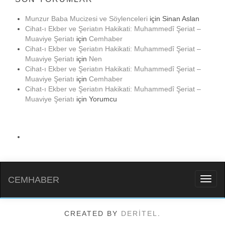
Munzur Baba Mucizesi ve Söylenceleri
için
Sinan Aslan
Cihat-ı Ekber ve Şeriatın Hakikati: Muhammedî Şeriat –
Muaviye Şeriatı
için
Cemhaber
Cihat-ı Ekber ve Şeriatın Hakikati: Muhammedî Şeriat –
Muaviye Şeriatı
için
Nen
Cihat-ı Ekber ve Şeriatın Hakikati: Muhammedî Şeriat –
Muaviye Şeriatı
için
Cemhaber
Cihat-ı Ekber ve Şeriatın Hakikati: Muhammedî Şeriat –
Muaviye Şeriatı
için
Yorumcu
CEMHABER
Toggl
naviga
CREATED BY
DERİTEL
.