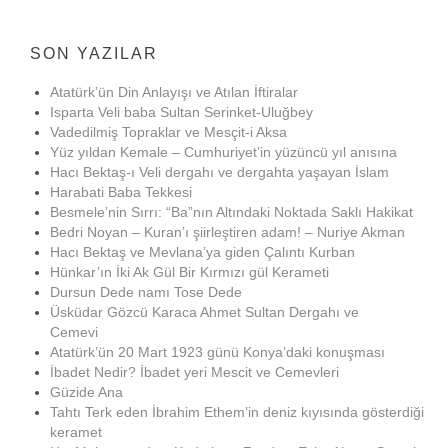
SON YAZILAR
Atatürk’ün Din Anlayışı ve Atılan İftiralar
Isparta Veli baba Sultan Serinket-Uluğbey
Vadedilmiş Topraklar ve Mesçit-i Aksa
Yüz yıldan Kemale – Cumhuriyet’in yüzüncü yıl anısına
Hacı Bektaş-ı Veli dergahı ve dergahta yaşayan İslam
Harabati Baba Tekkesi
Besmele’nin Sırrı: “Ba”nın Altındaki Noktada Saklı Hakikat
Bedri Noyan – Kuran’ı şiirleştiren adam! – Nuriye Akman
Hacı Bektaş ve Mevlana’ya giden Çalıntı Kurban
Hünkar’ın İki Ak Gül Bir Kırmızı gül Kerameti
Dursun Dede namı Tose Dede
Üsküdar Gözcü Karaca Ahmet Sultan Dergahı ve
Cemevi
Atatürk’ün 20 Mart 1923 günü Konya’daki konuşması
İbadet Nedir? İbadet yeri Mescit ve Cemevleri
Güzide Ana
Tahtı Terk eden İbrahim Ethem’in deniz kıyısında gösterdiği
keramet