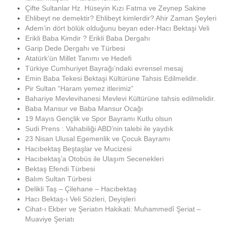
Çifte Sultanlar Hz. Hüseyin Kızı Fatma ve Zeynep Sakine
Ehlibeyt ne demektir? Ehlibeyt kimlerdir? Ahir Zaman Şeyleri
Adem’in dört bölük olduğunu beyan eder-Hacı Bektaşi Veli
Erikli Baba Kimdir ? Erikli Baba Dergahı
Garip Dede Dergahı ve Türbesi
Atatürk’ün Millet Tanımı ve Hedefi
Türkiye Cumhuriyet Bayrağı’ndaki evrensel mesaj
Emin Baba Tekesi Bektaşi Kültürüne Tahsis Edilmelidir.
Pir Sultan “Haram yemez itlerimiz”
Bahariye Mevlevihanesi Mevlevi Kültürüne tahsis edilmelidir.
Baba Mansur ve Baba Mansur Ocağı
19 Mayıs Gençlik ve Spor Bayramı Kutlu olsun
Sudi Prens : Vahabiliği ABD’nin talebi ile yaydık
23 Nisan Ulusal Egemenlik ve Çocuk Bayramı
Hacıbektaş Beştaşlar ve Mucizesi
Hacıbektaş’a Otobüs ile Ulaşım Secenekleri
Bektaş Efendi Türbesi
Balım Sultan Türbesi
Delikli Taş – Çilehane – Hacıbektaş
Hacı Bektaş-ı Veli Sözleri, Deyişleri
Cihat-ı Ekber ve Şeriatın Hakikati: Muhammedî Şeriat –
Muaviye Şeriatı