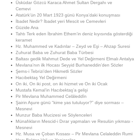
Üsküdar Gözcü Karaca Ahmet Sultan Dergahı ve
Cemevi
Atatürk’ün 20 Mart 1923 günü Konya’daki konuşması
İbadet Nedir? İbadet yeri Mescit ve Cemevleri
Güzide Ana
Tahtı Terk eden İbrahim Ethem’in deniz kıyısında gösterdiği
keramet
Hz. Muhammed ve Kadınlar – Zeyd ve Eşi – Ahzap Suresi
Zuhurat Baba ve Zuhurat Baba Türbesi
Baltası gedik Mahmut Dede ve Yel Değirmeni Elmalı Antalya
Mevlana’nın ilk Hocası Seyyid Burhaneddin’den Sözler
Şems-i Tebrizi’den Hikmetli Sözler
Hacıbektaş Yel Değirmeni
On iki, On iki post, on iki hizmet ve On iki Ocak
Mustafa Kemal’in Hacıbektaş’a gelişi
Pir Mevlana Muhammed Celâleddîn
Şairin Aşure günü “kime yas tutuluyor?” diye sorması –
Mesnevi
Munzur Baba Mucizesi ve Söylenceleri
Münafıkların Mescid-i Dırar yapmaları ve Resulün yıkması -
Mesnevi
Hz. Musa ve Çoban Kıssası – Pir Mevlana Celaleddin Rumi