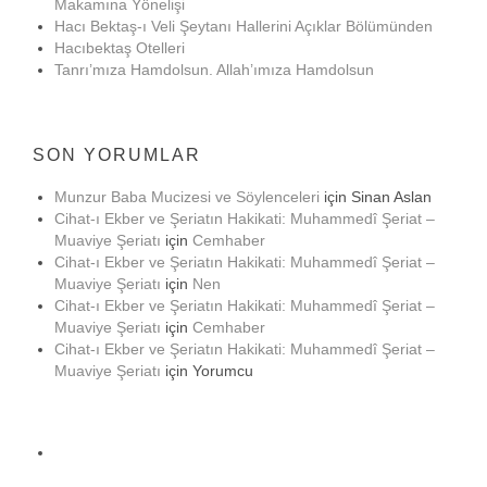
Makamına Yönelişi
Hacı Bektaş-ı Veli Şeytanı Hallerini Açıklar Bölümünden
Hacıbektaş Otelleri
Tanrı’mıza Hamdolsun. Allah’ımıza Hamdolsun
SON YORUMLAR
Munzur Baba Mucizesi ve Söylenceleri
için
Sinan Aslan
Cihat-ı Ekber ve Şeriatın Hakikati: Muhammedî Şeriat –
Muaviye Şeriatı
için
Cemhaber
Cihat-ı Ekber ve Şeriatın Hakikati: Muhammedî Şeriat –
Muaviye Şeriatı
için
Nen
Cihat-ı Ekber ve Şeriatın Hakikati: Muhammedî Şeriat –
Muaviye Şeriatı
için
Cemhaber
Cihat-ı Ekber ve Şeriatın Hakikati: Muhammedî Şeriat –
Muaviye Şeriatı
için
Yorumcu