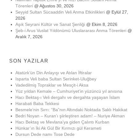
Törenleri
@ Ağustos 30, 2026
Seyyid Sultan Sücaaddin Veli Anma Etkinlikleri
@ Eylül 27,
2026
Aşık Seyrani Kültür ve Sanat Şenliği
@ Ekim 8, 2026
Şeb-i Arus Vuslat Yıldönümü Uluslararası Anma Törenleri
@
Aralık 7, 2026
SON YAZILAR
Atatürk’ün Din Anlayışı ve Atılan İftiralar
Isparta Veli baba Sultan Serinket-Uluğbey
Vadedilmiş Topraklar ve Mesçit-i Aksa
Yüz yıldan Kemale – Cumhuriyet’in yüzüncü yıl anısına
Hacı Bektaş-ı Veli dergahı ve dergahta yaşayan İslam
Harabati Baba Tekkesi
Besmele’nin Sırrı: “Ba”nın Altındaki Noktada Saklı Hakikat
Bedri Noyan – Kuran’ı şiirleştiren adam! – Nuriye Akman
Hacı Bektaş ve Mevlana’ya giden Çalıntı Kurban
Hünkar’ın İki Ak Gül Bir Kırmızı gül Kerameti
Dursun Dede namı Tose Dede