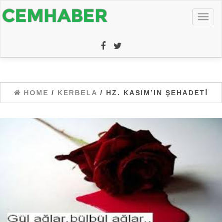
Toggl
naviga
HOME
/
KERBELA
/ HZ. KASIM’IN ŞEHADETI