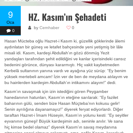
9
HZ. Kasım’ın Şehadeti
Oca
by
Cemhaber
0
0
Hasan Mücteba oğlu Hazret-i Kasım ki, güzellik göklerinde âlemi
aydınlatan bir güneş ve letafet bahçesinde yeni yetişmiş bir lâle
misali idi. Kasım, kardeşi Abdullah’ın gözü dönmüş Yezit
yandaşları tarafından şehit edildiğini ve kanlar içerisindeki cansız
bedenini görünce, dünyası kararmıştı. Hiç vakit kaybetmeden
Kerbelâ sultanının yanına vardı ve ayağına yüz sürüp: “Ey benim
yüksek mertebeli amcam! İzin ver de ben de meydana atılayım ve
bu hainlerden kardeşim Abdullah’ın intikamını alayım!” dedi.
Kasım’ın savaşmak için izin istediğini gören Peygamber
hanedanının hatunları, Kasım’ın eteğine sarılarak: “Ey fazilet
baharının gülü, senden bize Hasan Müçteba’nın kokusu gelir!
Senin ayrılığına dayanamayız!” diyerek feryat ediyorlardı. Diğer
taraftan Hazret-i İmam Hüseyin, Kasım’ın yolunu kesti: “Ey seyitler
eyvanının güneşi! Büyük kardeşimin adı, seninle anılır. Ve sana
hiç kimse bedel olamaz” diyerek Kasım’ın savaş meydanına