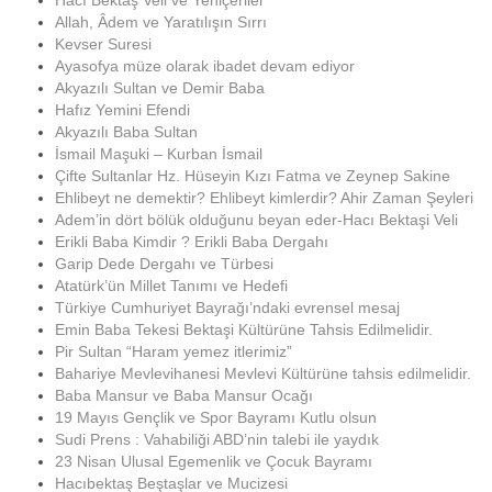
Hacı Bektaş Veli ve Yeniçeriler
Allah, Âdem ve Yaratılışın Sırrı
Kevser Suresi
Ayasofya müze olarak ibadet devam ediyor
Akyazılı Sultan ve Demir Baba
Hafız Yemini Efendi
Akyazılı Baba Sultan
İsmail Maşuki – Kurban İsmail
Çifte Sultanlar Hz. Hüseyin Kızı Fatma ve Zeynep Sakine
Ehlibeyt ne demektir? Ehlibeyt kimlerdir? Ahir Zaman Şeyleri
Adem’in dört bölük olduğunu beyan eder-Hacı Bektaşi Veli
Erikli Baba Kimdir ? Erikli Baba Dergahı
Garip Dede Dergahı ve Türbesi
Atatürk’ün Millet Tanımı ve Hedefi
Türkiye Cumhuriyet Bayrağı’ndaki evrensel mesaj
Emin Baba Tekesi Bektaşi Kültürüne Tahsis Edilmelidir.
Pir Sultan “Haram yemez itlerimiz”
Bahariye Mevlevihanesi Mevlevi Kültürüne tahsis edilmelidir.
Baba Mansur ve Baba Mansur Ocağı
19 Mayıs Gençlik ve Spor Bayramı Kutlu olsun
Sudi Prens : Vahabiliği ABD’nin talebi ile yaydık
23 Nisan Ulusal Egemenlik ve Çocuk Bayramı
Hacıbektaş Beştaşlar ve Mucizesi