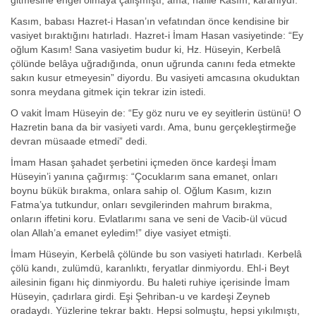
gitmesine engel olmaya çalışmıştı, ama, nafile Kasım, kararlıydı.
Kasım, babası Hazret-i Hasan’ın vefatından önce kendisine bir
vasiyet bıraktığını hatırladı. Hazret-i İmam Hasan vasiyetinde: “Ey
oğlum Kasım! Sana vasiyetim budur ki, Hz. Hüseyin, Kerbelâ
çölünde belâya uğradığında, onun uğrunda canını feda etmekte
sakın kusur etmeyesin” diyordu. Bu vasiyeti amcasına okuduktan
sonra meydana gitmek için tekrar izin istedi.
O vakit İmam Hüseyin de: “Ey göz nuru ve ey seyitlerin üstünü! O
Hazretin bana da bir vasiyeti vardı. Ama, bunu gerçekleştirmeğe
devran müsaade etmedi” dedi.
İmam Hasan şahadet şerbetini içmeden önce kardeşi İmam
Hüseyin’i yanına çağırmış: “Çocuklarım sana emanet, onları
boynu bükük bırakma, onlara sahip ol. Oğlum Kasım, kızın
Fatma’ya tutkundur, onları sevgilerinden mahrum bırakma,
onların iffetini koru. Evlatlarımı sana ve seni de Vacib-ül vücud
olan Allah’a emanet eyledim!” diye vasiyet etmişti.
İmam Hüseyin, Kerbelâ çölünde bu son vasiyeti hatırladı. Kerbelâ
çölü kandı, zulümdü, karanlıktı, feryatlar dinmiyordu. Ehl-i Beyt
ailesinin figanı hiç dinmiyordu. Bu haleti ruhiye içerisinde İmam
Hüseyin, çadırlara girdi. Eşi Şehriban-u ve kardeşi Zeyneb
oradaydı. Yüzlerine tekrar baktı. Hepsi solmuştu, hepsi yıkılmıştı,