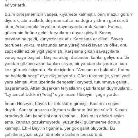
ediyorlardı.
Bizim birleşmemizin vadesi, kıyamete kalmıştır, beni mazur görün”
diyerek, atına atladı, düşman saflarına doğru yıldırım gibi sürdü
atını, Arkasındaki feryatları duymuyordu artık Kasım. Fatma,
gözlerinin önüne geldi, feryatlarını duyar gibiydi. Savaş
meydanına geldi, künyesini okudu. Karşısına er diledi. Savaş
tecrübesi yoktu, mahzundu ama yüreğindeki isyan ve öfke, onu
zapt edilmez bir yiğit yapmıştı. Karşısına çıkan savaşçılarla
vuruşmaya başladı. Başına aldığı darbeden kanlar geliyordu. Bir
yandan gözüne akan kanları siliyor, bir yandan da çadırları son
kez görmek istiyordu. Bir de içinden: “Amcam ne haldedir, Fatma
ne haldedir acep” diye düşünüyordu. Gücü tükenmişti, yirmi yedi
yara almıştı. Atın üzerinde dengesini kaybetti, tutunmaya çalıştı,
başaramadı. Attan düşerken feryatlarını çadırlardan duymuşlardı.
“Ey amca! Edrikni (Yetiş)” diye İmam Hüseyin’i çağırıyordu.
İmam Hüseyin, büyük bir tefekküre girmişti. Kasım’ın sesini
duydu. Atını şuursuzca düşman saflarının üstüne sürdü. Kasım
ortadaydı. Attı kendisini onun üstüne… Kasım’ın gözleri açıktı
ama, kandan gözükmüyordu, yüzündeki gülümseme donup
kalmıştı. Ehl-i Beyt’in figanına, yer gök şahit oluyordu. Bu
şehitlerin yüzü suyu hürmetine bizlerin teessürünü,