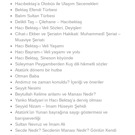
Hacıbektaş’a Otobüs ile Ulaşım Secenekleri
Bektaş Efendi Türbesi
Balım Sultan Türbesi
Delikli Taş – Çilehane – Hacıbektaş
Hacı Bektaş-ı Veli Sözleri, Deyişleri
Cihat-ı Ekber ve Şeriatın Hakikati: Muhammedî Şeriat –
Muaviye Şeriatı
Hacı Bektaş-ı Veli Yaşamı
Hacı Bayram-ı Veli yaşamı ve yolu
Hacı Bektaş, Sineson köyünde
Süleyman Peygamberden Kuş dili hikmetli sözler
Atatürk dönemi bir hutbe
Otman Baba
Andımız ne zaman konuldu? İçeriği ve öneriler
Seyyit Nesimi
Beytullah Kelime anlamı ve Manası Nedir?
Yanko Madyan’ın Hacı Bektaş’a derviş olması
Seyyid Nizam – İmam Hüseyin Şehidi
Atatürk’ün Yunan bayrağına saygı göstermesi ve
barışseverliği
Sultan Nevruz ve İmam Ali
Secde Nedir? Secdenin Manası Nedir? Gönlün Kendi