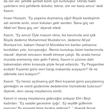
da izin ver, şehitlik şerbeti bizim için kurtuluştur. Döndü baktı
çadırların önü şehitlerle doludur, tekrar, izin ver bana amca” dedi
Kasım.
İmam Hüseyin, “Ey yaşama doymamış oğul! Büyük kardeşimin
adı seninle anılır, onun kokuları gelir senden. Bana güç ver
Allah’ım! Bana güç ver” diyerek inledi.
Kasım, “Ey amca! Öyle masum olma, biz kanımızla and içtik.
Büyük dedemiz Muhammed Mustafa’nın, dedemiz Ali’yel
Murtaza’nın, babam Hasan’ül Mücdeba’nın kanları pahasına
kurdukları yolu, koruyacağız. Âlemin kurtuluşu bizim kanlarımızla
olacak” diyerek amcasını teselli etmeye çalıştı. Bu arada henüz
murada erememiş olan gelin Fatma, Kasım’ın yüzüne dahi
bakamadan elinin kınasıyla şöyle feryat ediyordu: “Ey Peygamber
ecdadı! Kıyamet günü seni hangi makamda arayayım? Ve ne
alâmetle seni bulayım?”
Kasım: “Ey henüz açılmamış gül! Beni kıyamet günü parçalanmış
gömleğim ve nemli gözlerimle dedelerimin hizmetinde bulursun!”
diyerek, atını savaş meydanına sürdü.
Kasım’ın savaş meydanına gideceğini anlayan Ehl-i Beyt
kadınları: “Ey saadet gecesinin ışığı!.. Ey seyitlik güllerinin
goncası! Bu emaneti kime bırakıp gidersin?..” diyerek feryat