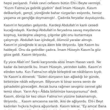
hepsi perişandı. Felek cevri cefasını bütün Ehl-i Beyte vermişti.
“Kızım Fatma’ya gelinlik giydirin” dedi İmam Hüseyin. Kasım
delikanlıydı, gençti, yüreğinde bahar rüzgarları esiyordu, henüz
yaşama ve gençliğe doymamıştı!.. Çadırda feryatlar duyuluyordu.
Kasım’ın feryatları geliyordu. Kardeşi Abdullah’ın kanlı cesedi
kucağındaydı. Kardeşi Abdullah’ın feryadına savaş meydanına
koşmuş, kardeşine ulaşmış, çılgınlar gibi onu kurtarmaya
çalışmıştı. Abdullah kan içindeydi, ölümcül yaralar almıştı.
Kasım’ın yüreğinde ki acıya âlem bile titriyordu. İşte Kasım bu
haldeydi. Onu da getirdiler çadıra. İmam Hüseyin Kasım’la göz
göze geldi. Kasım titriyordu.
Ey yüce Allah’ım! Sanki karşısında abisi İmam Hasan vardı. Ne
kadar da benzerlik bu. İmam Hüseyin, yerinden kalktı. Kasım’ın
elinden tuttu. Kızı Fatma’nın eliyle birleştirdi ve nikâhlarını kıydı.
Ve Kasım’a dönerek: “Sizleri dünyanın kan ağladığı bir günde,
birbirinize nikâh ediyorum. Biliyorum ki biraz sonra senin de
şahadetini göreceğim. Ancak buna rağmen sevginiz cennet gibi
temiz olsun. Yarın Arş-ı Âlâda birbirinize kavuşursunuz” dedi.
Kasım, dönüp bir kez olsun Fatma’nın yüzüne bakamamıştı,
titriyordu… Kasım amcasına sarıldı, ikisi de ağlıyordu. Ehl-i Beyt
kadınları hıçkıra hıçkıra ağıyorlardı. Kasım tekrar, “Ey amca! Bana