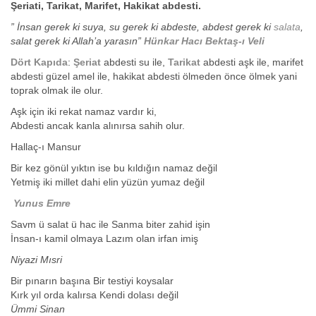
Şeriati, Tarikat, Marifet, Hakikat abdesti.
” İnsan gerek ki suya, su gerek ki abdeste, abdest gerek ki
salata
,
salat gerek ki Allah’a yarasın”
Hünkar Hacı Bektaş-ı Veli
Dört Kapıda
:
Şeriat
abdesti su ile,
Tarikat
abdesti aşk ile, marifet
abdesti güzel amel ile, hakikat abdesti ölmeden önce ölmek yani
toprak olmak ile olur.
Aşk için iki rekat namaz vardır ki,
Abdesti ancak kanla alınırsa sahih olur.
Hallaç-ı Mansur
Bir kez gönül yıktın ise bu kıldığın namaz değil
Yetmiş iki millet dahi elin yüzün yumaz değil
Yunus Emre
Savm ü salat ü hac ile Sanma biter zahid işin
İnsan-ı kamil olmaya Lazım olan irfan imiş
Niyazi Mısri
Bir pınarın başına Bir testiyi koysalar
Kırk yıl orda kalırsa Kendi dolası değil
Ümmi Sinan