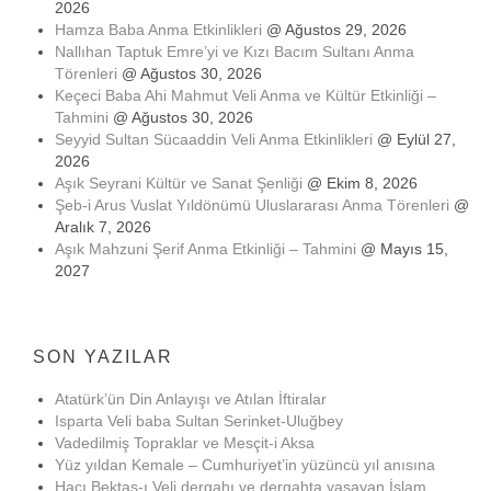
2026
Hamza Baba Anma Etkinlikleri
@ Ağustos 29, 2026
Nallıhan Taptuk Emre’yi ve Kızı Bacım Sultanı Anma
Törenleri
@ Ağustos 30, 2026
Keçeci Baba Ahi Mahmut Veli Anma ve Kültür Etkinliği –
Tahmini
@ Ağustos 30, 2026
Seyyid Sultan Sücaaddin Veli Anma Etkinlikleri
@ Eylül 27,
2026
Aşık Seyrani Kültür ve Sanat Şenliği
@ Ekim 8, 2026
Şeb-i Arus Vuslat Yıldönümü Uluslararası Anma Törenleri
@
Aralık 7, 2026
Aşık Mahzuni Şerif Anma Etkinliği – Tahmini
@ Mayıs 15,
2027
SON YAZILAR
Atatürk’ün Din Anlayışı ve Atılan İftiralar
Isparta Veli baba Sultan Serinket-Uluğbey
Vadedilmiş Topraklar ve Mesçit-i Aksa
Yüz yıldan Kemale – Cumhuriyet’in yüzüncü yıl anısına
Hacı Bektaş-ı Veli dergahı ve dergahta yaşayan İslam