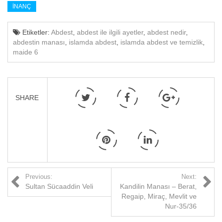
İNANÇ
Etiketler:
Abdest
,
abdest ile ilgili ayetler
,
abdest nedir
,
abdestin manası
,
islamda abdest
,
islamda abdest ve temizlik
,
maide 6
SHARE
Previous:
Next:
Sultan Sücaaddin Veli
Kandilin Manası – Berat,
Regaip, Miraç, Mevlit ve
Nur-35/36