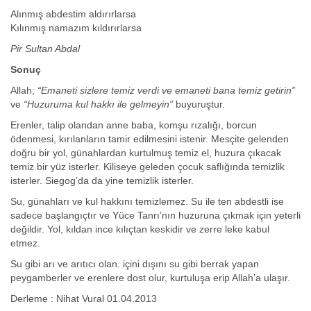
Alınmış abdestim aldırırlarsa
Kılınmış namazım kıldırırlarsa
Pir Sultan Abdal
Sonuç
Allah;
“Emaneti sizlere temiz verdi ve emaneti bana temiz getirin”
ve
“Huzuruma kul hakkı ile gelmeyin”
buyuruştur.
Erenler, talip olandan anne baba, komşu rızalığı, borcun
ödenmesi, kırılanların tamir edilmesini istenir. Mesçite gelenden
doğru bir yol, günahlardan kurtulmuş temiz el, huzura çıkacak
temiz bir yüz isterler. Kiliseye geleden çocuk saflığında temizlik
isterler. Siegog’da da yine temizlik isterler.
Su, günahları ve kul hakkını temizlemez. Su ile ten abdestli ise
sadece başlangıçtır ve Yüce Tanrı’nın huzuruna çıkmak için yeterli
değildir. Yol, kıldan ince kılıçtan keskidir ve zerre leke kabul
etmez.
Su gibi arı ve arıtıcı olan. içini dışını su gibi berrak yapan
peygamberler ve erenlere dost olur, kurtuluşa erip Allah’a ulaşır.
Derleme : Nihat Vural 01.04.2013