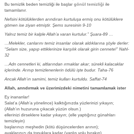
Bu temizlik beden temizliği ile başlar
gönül temizliği
ile
tamamlanır.
Nefsini kötülüklerden arındıran kurtuluşa ermiş onu kötülüklere
gömen ise ziyan etmiştir. Şems suresinin 9-10
Yalnız temiz bir kalple Allah’a varan kurtulur.” Şuara-89 …
…Melekler, canlarını temiz insanlar olarak aldıklarına şöyle derler:
“Selam size, yapıp ettiklerinize karşılık olarak girin cennete!” Nahl-
32
…Adn cennetleri ki, altlarından ırmaklar akar; sürekli kalacaklar
içlerinde. Arınıp temizlenenlerin ödülü işte budur. Taha-76
Ancak Allah’ın samimi, temiz kulları kurtuldu. Saffat-74
Allah, arındırmak ve üzerimizdeki nimetini tamamlamak ister
Ey inananlar!
Salat’a (Allah’a yönelince) kalktığınızda yüzlerinizi yıkayın;
(Allah’ın huzuruna çıkacak yüzün olsun.)
ellerinizi dirseklere kadar yıkayın; (elle yaptığınız günahları
temizleyin)
başlarınızı meşhedin (kötü düşüncelerden arının);
ayaklarınızı da topuklara kadar (yanlış yolu bırakın).