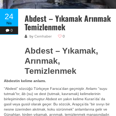
24
Abdest – Yıkamak Arınmak
Nis
Temizlenmek
0
by
Cemhaber
0
Abdest – Yıkamak,
Arınmak,
Temizlenmek
Abdestin kelime anlamı.
“Abdest” sözcüğü Türkçeye Farsca’dan geçmiştir. Anlamı “suyu
tutmak”tır, âb (su) ve dest (tutmak, kavramak) kelimelerinin
birleşiminden oluşmuştur Abdest en yakın kelime Kuran’da’ da
gasil veya gusül olarak geçer. Bu sözcük, Arapça’da “bir sıvıyı bir
nesne üzerinden akıtmak, koku sürünmek” anlamlarına gelir ve
Günahtan, kirden yıkamak, arınmak, temizlenmek manasındadır.