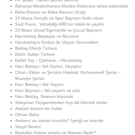
Pir Sultan “Haram yemez itlerimiz”
Bahariye Mevlevihanesi Mevlevi Kültürüne tahsis edilmelidir.
Baba Mansur ve Baba Mansur Ocağı
19 Mayıs Gençlik ve Spor Bayramı Kutlu olsun
Sudi Prens : Vahabiliği ABD’nin talebi ile yaydık
23 Nisan Ulusal Egemenlik ve Çocuk Bayramı
Hacıbektaş Beştaşlar ve Mucizesi
Hacıbektaş’a Otobüs ile Ulaşım Secenekleri
Bektaş Efendi Türbesi
Balım Sultan Türbesi
Delikli Taş – Çilehane – Hacıbektaş
Hacı Bektaş-ı Veli Sözleri, Deyişleri
Cihat-ı Ekber ve Şeriatın Hakikati: Muhammedî Şeriat –
Muaviye Şeriatı
Hacı Bektaş-ı Veli Yaşamı
Hacı Bayram-ı Veli yaşamı ve yolu
Hacı Bektaş, Sineson köyünde
Süleyman Peygamberden Kuş dili hikmetli sözler
Atatürk dönemi bir hutbe
Otman Baba
Andımız ne zaman konuldu? İçeriği ve öneriler
Seyyit Nesimi
Beytullah Kelime anlamı ve Manası Nedir?