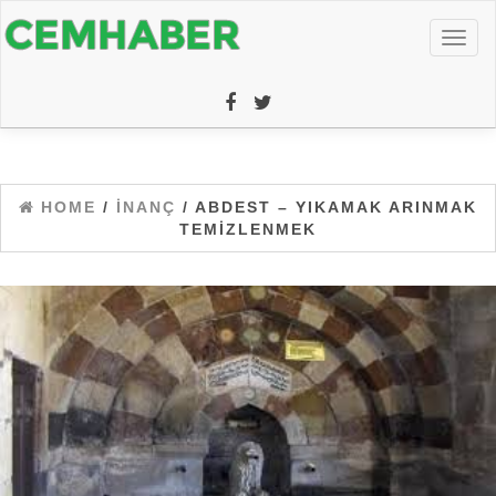
Toggl
naviga
HOME
/
İNANÇ
/ ABDEST – YIKAMAK ARINMAK
TEMIZLENMEK