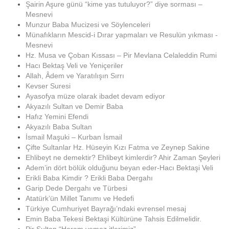
Şairin Aşure günü “kime yas tutuluyor?” diye sorması –
Mesnevi
Munzur Baba Mucizesi ve Söylenceleri
Münafıkların Mescid-i Dırar yapmaları ve Resulün yıkması -
Mesnevi
Hz. Musa ve Çoban Kıssası – Pir Mevlana Celaleddin Rumi
Hacı Bektaş Veli ve Yeniçeriler
Allah, Âdem ve Yaratılışın Sırrı
Kevser Suresi
Ayasofya müze olarak ibadet devam ediyor
Akyazılı Sultan ve Demir Baba
Hafız Yemini Efendi
Akyazılı Baba Sultan
İsmail Maşuki – Kurban İsmail
Çifte Sultanlar Hz. Hüseyin Kızı Fatma ve Zeynep Sakine
Ehlibeyt ne demektir? Ehlibeyt kimlerdir? Ahir Zaman Şeyleri
Adem’in dört bölük olduğunu beyan eder-Hacı Bektaşi Veli
Erikli Baba Kimdir ? Erikli Baba Dergahı
Garip Dede Dergahı ve Türbesi
Atatürk’ün Millet Tanımı ve Hedefi
Türkiye Cumhuriyet Bayrağı’ndaki evrensel mesaj
Emin Baba Tekesi Bektaşi Kültürüne Tahsis Edilmelidir.