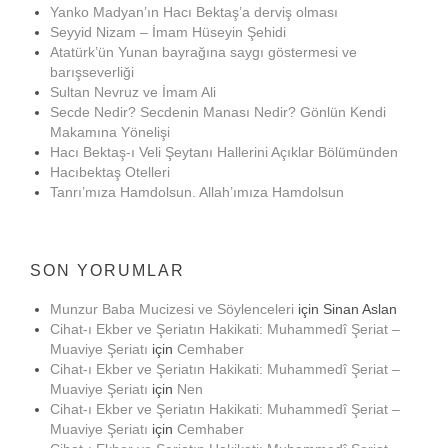
Yanko Madyan’ın Hacı Bektaş’a derviş olması
Seyyid Nizam – İmam Hüseyin Şehidi
Atatürk’ün Yunan bayrağına saygı göstermesi ve
barışseverliği
Sultan Nevruz ve İmam Ali
Secde Nedir? Secdenin Manası Nedir? Gönlün Kendi
Makamına Yönelişi
Hacı Bektaş-ı Veli Şeytanı Hallerini Açıklar Bölümünden
Hacıbektaş Otelleri
Tanrı’mıza Hamdolsun. Allah’ımıza Hamdolsun
SON YORUMLAR
Munzur Baba Mucizesi ve Söylenceleri
için
Sinan Aslan
Cihat-ı Ekber ve Şeriatın Hakikati: Muhammedî Şeriat –
Muaviye Şeriatı
için
Cemhaber
Cihat-ı Ekber ve Şeriatın Hakikati: Muhammedî Şeriat –
Muaviye Şeriatı
için
Nen
Cihat-ı Ekber ve Şeriatın Hakikati: Muhammedî Şeriat –
Muaviye Şeriatı
için
Cemhaber