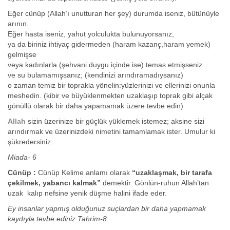
Eğer cünüp (Allah’ı unutturan her şey) durumda iseniz, bütünüyle
arının.
Eğer hasta iseniz, yahut yolculukta bulunuyorsanız,
ya da biriniz ihtiyaç gidermeden (haram kazanç,haram yemek)
gelmişse
veya kadınlarla (şehvani duygu içinde ise) temas etmişseniz
ve su bulamamışsanız; (kendinizi arındıramadıysanız)
o zaman temiz bir toprakla yönelin:yüzlerinizi ve ellerinizi onunla
meshedin. (kibir ve büyüklenmekten uzaklaşıp toprak gibi alçak
gönüllü olarak bir daha yapamamak üzere tevbe edin)
Allah
sizin üzerinize bir güçlük yüklemek istemez; aksine sizi
arındırmak ve üzerinizdeki nimetini tamamlamak ister. Umulur ki
şükredersiniz.
Miada- 6
Cünüp :
Cünüp Kelime anlamı olarak
“uzaklaşmak, bir tarafa
çekilmek, yabancı kalmak”
demektir. Gönlün-ruhun Allah’tan
uzak kalıp nefsine yenik düşme halini ifade eder.
Ey insanlar yapmış olduğunuz suçlardan bir daha yapmamak
kaydıyla tevbe ediniz Tahrim-8