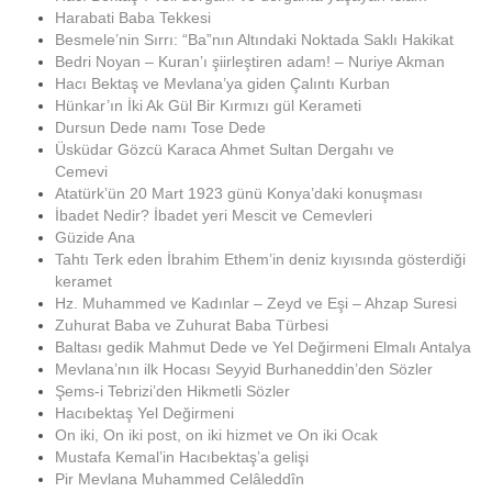
Harabati Baba Tekkesi
Besmele’nin Sırrı: “Ba”nın Altındaki Noktada Saklı Hakikat
Bedri Noyan – Kuran’ı şiirleştiren adam! – Nuriye Akman
Hacı Bektaş ve Mevlana’ya giden Çalıntı Kurban
Hünkar’ın İki Ak Gül Bir Kırmızı gül Kerameti
Dursun Dede namı Tose Dede
Üsküdar Gözcü Karaca Ahmet Sultan Dergahı ve
Cemevi
Atatürk’ün 20 Mart 1923 günü Konya’daki konuşması
İbadet Nedir? İbadet yeri Mescit ve Cemevleri
Güzide Ana
Tahtı Terk eden İbrahim Ethem’in deniz kıyısında gösterdiği
keramet
Hz. Muhammed ve Kadınlar – Zeyd ve Eşi – Ahzap Suresi
Zuhurat Baba ve Zuhurat Baba Türbesi
Baltası gedik Mahmut Dede ve Yel Değirmeni Elmalı Antalya
Mevlana’nın ilk Hocası Seyyid Burhaneddin’den Sözler
Şems-i Tebrizi’den Hikmetli Sözler
Hacıbektaş Yel Değirmeni
On iki, On iki post, on iki hizmet ve On iki Ocak
Mustafa Kemal’in Hacıbektaş’a gelişi
Pir Mevlana Muhammed Celâleddîn