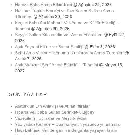
Hamza Baba Anma Etkinlikleri
@ Ağustos 29, 2026
Nallıhan Taptuk Emre’yi ve Kızı Bacım Sultanı Anma
Törenleri
@ Ağustos 30, 2026
Keçeci Baba Ahi Mahmut Veli Anma ve Kültür Etkinliği –
Tahmini
@ Ağustos 30, 2026
Seyyid Sultan Sücaaddin Veli Anma Etkinlikleri
@ Eylül 27,
2026
Aşık Seyrani Kültür ve Sanat Şenliği
@ Ekim 8, 2026
Şeb-i Arus Vuslat Yıldönümü Uluslararası Anma Törenleri
@
Aralık 7, 2026
Aşık Mahzuni Şerif Anma Etkinliği – Tahmini
@ Mayıs 15,
2027
SON YAZILAR
Atatürk’ün Din Anlayışı ve Atılan İftiralar
Isparta Veli baba Sultan Serinket-Uluğbey
Vadedilmiş Topraklar ve Mesçit-i Aksa
Yüz yıldan Kemale – Cumhuriyet’in yüzüncü yıl anısına
Hacı Bektaş-ı Veli dergahı ve dergahta yaşayan İslam