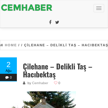
Toggl
naviga
HOME
/
/ ÇILEHANE – DELIKLI TAŞ – HACIBEKTA
2
Çilehane – Delikli Taş –
Ağu
Hacıbektaş
0
by
Cemhaber
0