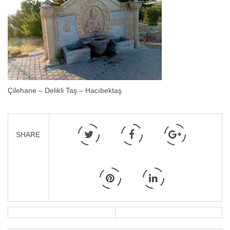
Çilehane – Delikli Taş – Hacıbektaş
SHARE