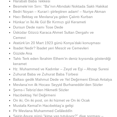
Harabati Baba Tekkesi
Besmele’nin Sırrı: “Ba”nın Altındaki Noktada Saklı Hakikat
Bedri Noyan – Kuran’ı şiirleştiren adam! – Nuriye Akman
Hacı Bektaş ve Mevlana’ya giden Çalıntı Kurban
Hünkar’ın İki Ak Gül Bir Kırmızı gül Kerameti
Dursun Dede namı Tose Dede
Üsküdar Gözcü Karaca Ahmet Sultan Dergahı ve
Cemevi
Atatürk’ün 20 Mart 1923 günü Konya’daki konuşması
İbadet Nedir? İbadet yeri Mescit ve Cemevleri
Güzide Ana
Tahtı Terk eden İbrahim Ethem’in deniz kıyısında gösterdiği
keramet
Hz. Muhammed ve Kadınlar – Zeyd ve Eşi – Ahzap Suresi
Zuhurat Baba ve Zuhurat Baba Türbesi
Baltası gedik Mahmut Dede ve Yel Değirmeni Elmalı Antalya
Mevlana’nın ilk Hocası Seyyid Burhaneddin’den Sözler
Şems-i Tebrizi’den Hikmetli Sözler
Hacıbektaş Yel Değirmeni
On iki, On iki post, on iki hizmet ve On iki Ocak
Mustafa Kemal’in Hacıbektaş’a gelişi
Pir Mevlana Muhammed Celâleddîn
Şairin Aşure günü “kime yas tutuluyor?” diye sorması –