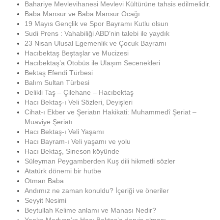
Bahariye Mevlevihanesi Mevlevi Kültürüne tahsis edilmelidir.
Baba Mansur ve Baba Mansur Ocağı
19 Mayıs Gençlik ve Spor Bayramı Kutlu olsun
Sudi Prens : Vahabiliği ABD’nin talebi ile yaydık
23 Nisan Ulusal Egemenlik ve Çocuk Bayramı
Hacıbektaş Beştaşlar ve Mucizesi
Hacıbektaş’a Otobüs ile Ulaşım Secenekleri
Bektaş Efendi Türbesi
Balım Sultan Türbesi
Delikli Taş – Çilehane – Hacıbektaş
Hacı Bektaş-ı Veli Sözleri, Deyişleri
Cihat-ı Ekber ve Şeriatın Hakikati: Muhammedî Şeriat –
Muaviye Şeriatı
Hacı Bektaş-ı Veli Yaşamı
Hacı Bayram-ı Veli yaşamı ve yolu
Hacı Bektaş, Sineson köyünde
Süleyman Peygamberden Kuş dili hikmetli sözler
Atatürk dönemi bir hutbe
Otman Baba
Andımız ne zaman konuldu? İçeriği ve öneriler
Seyyit Nesimi
Beytullah Kelime anlamı ve Manası Nedir?