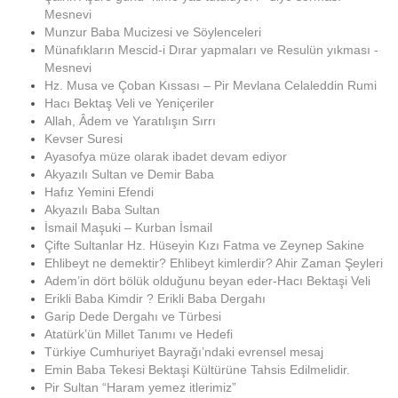
Mesnevi
Munzur Baba Mucizesi ve Söylenceleri
Münafıkların Mescid-i Dırar yapmaları ve Resulün yıkması -
Mesnevi
Hz. Musa ve Çoban Kıssası – Pir Mevlana Celaleddin Rumi
Hacı Bektaş Veli ve Yeniçeriler
Allah, Âdem ve Yaratılışın Sırrı
Kevser Suresi
Ayasofya müze olarak ibadet devam ediyor
Akyazılı Sultan ve Demir Baba
Hafız Yemini Efendi
Akyazılı Baba Sultan
İsmail Maşuki – Kurban İsmail
Çifte Sultanlar Hz. Hüseyin Kızı Fatma ve Zeynep Sakine
Ehlibeyt ne demektir? Ehlibeyt kimlerdir? Ahir Zaman Şeyleri
Adem’in dört bölük olduğunu beyan eder-Hacı Bektaşi Veli
Erikli Baba Kimdir ? Erikli Baba Dergahı
Garip Dede Dergahı ve Türbesi
Atatürk’ün Millet Tanımı ve Hedefi
Türkiye Cumhuriyet Bayrağı’ndaki evrensel mesaj
Emin Baba Tekesi Bektaşi Kültürüne Tahsis Edilmelidir.
Pir Sultan “Haram yemez itlerimiz”