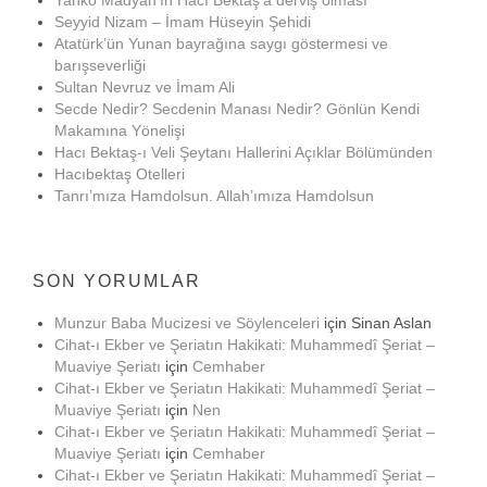
Yanko Madyan’ın Hacı Bektaş’a derviş olması
Seyyid Nizam – İmam Hüseyin Şehidi
Atatürk’ün Yunan bayrağına saygı göstermesi ve
barışseverliği
Sultan Nevruz ve İmam Ali
Secde Nedir? Secdenin Manası Nedir? Gönlün Kendi
Makamına Yönelişi
Hacı Bektaş-ı Veli Şeytanı Hallerini Açıklar Bölümünden
Hacıbektaş Otelleri
Tanrı’mıza Hamdolsun. Allah’ımıza Hamdolsun
SON YORUMLAR
Munzur Baba Mucizesi ve Söylenceleri
için
Sinan Aslan
Cihat-ı Ekber ve Şeriatın Hakikati: Muhammedî Şeriat –
Muaviye Şeriatı
için
Cemhaber
Cihat-ı Ekber ve Şeriatın Hakikati: Muhammedî Şeriat –
Muaviye Şeriatı
için
Nen
Cihat-ı Ekber ve Şeriatın Hakikati: Muhammedî Şeriat –
Muaviye Şeriatı
için
Cemhaber
Cihat-ı Ekber ve Şeriatın Hakikati: Muhammedî Şeriat –