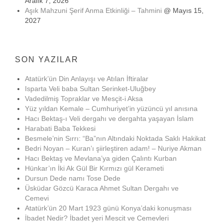
Aralık 7, 2026
Aşık Mahzuni Şerif Anma Etkinliği – Tahmini
@ Mayıs 15,
2027
SON YAZILAR
Atatürk’ün Din Anlayışı ve Atılan İftiralar
Isparta Veli baba Sultan Serinket-Uluğbey
Vadedilmiş Topraklar ve Mesçit-i Aksa
Yüz yıldan Kemale – Cumhuriyet’in yüzüncü yıl anısına
Hacı Bektaş-ı Veli dergahı ve dergahta yaşayan İslam
Harabati Baba Tekkesi
Besmele’nin Sırrı: “Ba”nın Altındaki Noktada Saklı Hakikat
Bedri Noyan – Kuran’ı şiirleştiren adam! – Nuriye Akman
Hacı Bektaş ve Mevlana’ya giden Çalıntı Kurban
Hünkar’ın İki Ak Gül Bir Kırmızı gül Kerameti
Dursun Dede namı Tose Dede
Üsküdar Gözcü Karaca Ahmet Sultan Dergahı ve
Cemevi
Atatürk’ün 20 Mart 1923 günü Konya’daki konuşması
İbadet Nedir? İbadet yeri Mescit ve Cemevleri