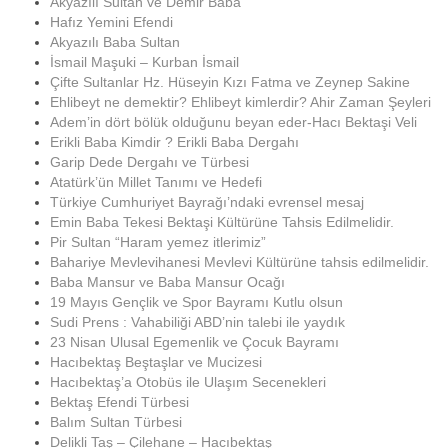
Akyazılı Sultan ve Demir Baba
Hafız Yemini Efendi
Akyazılı Baba Sultan
İsmail Maşuki – Kurban İsmail
Çifte Sultanlar Hz. Hüseyin Kızı Fatma ve Zeynep Sakine
Ehlibeyt ne demektir? Ehlibeyt kimlerdir? Ahir Zaman Şeyleri
Adem’in dört bölük olduğunu beyan eder-Hacı Bektaşi Veli
Erikli Baba Kimdir ? Erikli Baba Dergahı
Garip Dede Dergahı ve Türbesi
Atatürk’ün Millet Tanımı ve Hedefi
Türkiye Cumhuriyet Bayrağı’ndaki evrensel mesaj
Emin Baba Tekesi Bektaşi Kültürüne Tahsis Edilmelidir.
Pir Sultan “Haram yemez itlerimiz”
Bahariye Mevlevihanesi Mevlevi Kültürüne tahsis edilmelidir.
Baba Mansur ve Baba Mansur Ocağı
19 Mayıs Gençlik ve Spor Bayramı Kutlu olsun
Sudi Prens : Vahabiliği ABD’nin talebi ile yaydık
23 Nisan Ulusal Egemenlik ve Çocuk Bayramı
Hacıbektaş Beştaşlar ve Mucizesi
Hacıbektaş’a Otobüs ile Ulaşım Secenekleri
Bektaş Efendi Türbesi
Balım Sultan Türbesi
Delikli Taş – Çilehane – Hacıbektaş