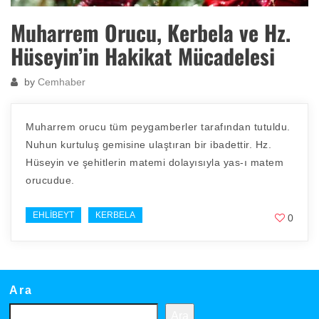
Muharrem Orucu, Kerbela ve Hz.
Hüseyin’in Hakikat Mücadelesi
by
Cemhaber
Muharrem orucu tüm peygamberler tarafından tutuldu.
Nuhun kurtuluş gemisine ulaştıran bir ibadettir. Hz.
Hüseyin ve şehitlerin matemi dolayısıyla yas-ı matem
orucudue.
EHLIBEYT
KERBELA
0
Ara
Ara