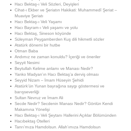
Hacı Bektaş-ı Veli Sözleri, Deyişleri
Cihat-ı Ekber ve Şeriatın Hakikati: Muhammedî Şeriat –
Muaviye Şeriatı
Hacı Bektaş-ı Veli Yaşamı
Hacı Bayram-ı Veli yaşamı ve yolu
Hacı Bektaş, Sineson köyünde
Süleyman Peygamberden Kuş dili hikmetli sözler
Atatürk dönemi bir hutbe
Otman Baba
Andımız ne zaman konuldu? İçeriği ve öneriler
Seyyit Nesimi
Beytullah Kelime anlamı ve Manası Nedir?
Yanko Madyan’ın Hacı Bektaş’a derviş olması
Seyyid Nizam – İmam Hüseyin Şehidi
Atatürk’ün Yunan bayrağına saygı göstermesi ve
barışseverliği
Sultan Nevruz ve İmam Ali
Secde Nedir? Secdenin Manası Nedir? Gönlün Kendi
Makamına Yönelişi
Hacı Bektaş-ı Veli Şeytanı Hallerini Açıklar Bölümünden
Hacıbektaş Otelleri
Tanrı’mıza Hamdolsun. Allah’ımıza Hamdolsun