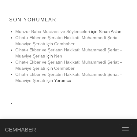
SON YORUMLAR
Munzur Baba Mucizesi ve Söylenceleri
için
Sinan Aslan
Cihat-ı Ekber ve Şeriatın Hakikati: Muhammedî Şeriat –
Muaviye Şeriatı
için
Cemhaber
Cihat-ı Ekber ve Şeriatın Hakikati: Muhammedî Şeriat –
Muaviye Şeriatı
için
Nen
Cihat-ı Ekber ve Şeriatın Hakikati: Muhammedî Şeriat –
Muaviye Şeriatı
için
Cemhaber
Cihat-ı Ekber ve Şeriatın Hakikati: Muhammedî Şeriat –
Muaviye Şeriatı
için
Yorumcu
CEMHABER
Toggl
naviga