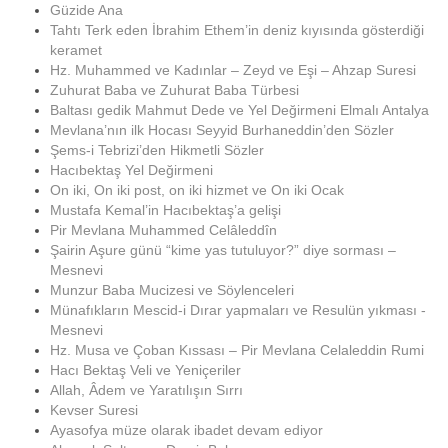
Güzide Ana
Tahtı Terk eden İbrahim Ethem’in deniz kıyısında gösterdiği
keramet
Hz. Muhammed ve Kadınlar – Zeyd ve Eşi – Ahzap Suresi
Zuhurat Baba ve Zuhurat Baba Türbesi
Baltası gedik Mahmut Dede ve Yel Değirmeni Elmalı Antalya
Mevlana’nın ilk Hocası Seyyid Burhaneddin’den Sözler
Şems-i Tebrizi’den Hikmetli Sözler
Hacıbektaş Yel Değirmeni
On iki, On iki post, on iki hizmet ve On iki Ocak
Mustafa Kemal’in Hacıbektaş’a gelişi
Pir Mevlana Muhammed Celâleddîn
Şairin Aşure günü “kime yas tutuluyor?” diye sorması –
Mesnevi
Munzur Baba Mucizesi ve Söylenceleri
Münafıkların Mescid-i Dırar yapmaları ve Resulün yıkması -
Mesnevi
Hz. Musa ve Çoban Kıssası – Pir Mevlana Celaleddin Rumi
Hacı Bektaş Veli ve Yeniçeriler
Allah, Âdem ve Yaratılışın Sırrı
Kevser Suresi
Ayasofya müze olarak ibadet devam ediyor