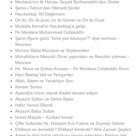
Mevlana’nın ilk Hocası Seyyid Burhaneddin’den Sözler
Şems-i Tebrizi’den Hikmetli Sözler
Hacıbektaş Yel Değirmeni
On iki, On iki post, on iki hizmet ve On iki Ocak
Mustafa Kemal’in Hacıbektaş’a gelişi
Pir Mevlana Muhammed Celâleddîn
Şairin Aşure günü “kime yas tutuluyor?” diye sorması –
Mesnevi
Munzur Baba Mucizesi ve Söylenceleri
Münafıkların Mescid-i Dırar yapmaları ve Resulün yıkması -
Mesnevi
Hz. Musa ve Çoban Kıssası – Pir Mevlana Celaleddin Rumi
Hacı Bektaş Veli ve Yeniçeriler
Allah, Âdem ve Yaratılışın Sırrı
Kevser Suresi
Ayasofya müze olarak ibadet devam ediyor
Akyazılı Sultan ve Demir Baba
Hafız Yemini Efendi
Akyazılı Baba Sultan
İsmail Maşuki – Kurban İsmail
Çifte Sultanlar Hz. Hüseyin Kızı Fatma ve Zeynep Sakine
Ehlibeyt ne demektir? Ehlibeyt kimlerdir? Ahir Zaman Şeyleri
Adem’in dört bölük olduğunu beyan eder-Hacı Bektaşi Veli