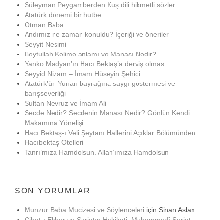
Süleyman Peygamberden Kuş dili hikmetli sözler
Atatürk dönemi bir hutbe
Otman Baba
Andımız ne zaman konuldu? İçeriği ve öneriler
Seyyit Nesimi
Beytullah Kelime anlamı ve Manası Nedir?
Yanko Madyan’ın Hacı Bektaş’a derviş olması
Seyyid Nizam – İmam Hüseyin Şehidi
Atatürk’ün Yunan bayrağına saygı göstermesi ve
barışseverliği
Sultan Nevruz ve İmam Ali
Secde Nedir? Secdenin Manası Nedir? Gönlün Kendi
Makamına Yönelişi
Hacı Bektaş-ı Veli Şeytanı Hallerini Açıklar Bölümünden
Hacıbektaş Otelleri
Tanrı’mıza Hamdolsun. Allah’ımıza Hamdolsun
SON YORUMLAR
Munzur Baba Mucizesi ve Söylenceleri
için
Sinan Aslan
Cihat-ı Ekber ve Şeriatın Hakikati: Muhammedî Şeriat –