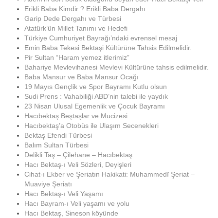
Erikli Baba Kimdir ? Erikli Baba Dergahı
Garip Dede Dergahı ve Türbesi
Atatürk’ün Millet Tanımı ve Hedefi
Türkiye Cumhuriyet Bayrağı’ndaki evrensel mesaj
Emin Baba Tekesi Bektaşi Kültürüne Tahsis Edilmelidir.
Pir Sultan “Haram yemez itlerimiz”
Bahariye Mevlevihanesi Mevlevi Kültürüne tahsis edilmelidir.
Baba Mansur ve Baba Mansur Ocağı
19 Mayıs Gençlik ve Spor Bayramı Kutlu olsun
Sudi Prens : Vahabiliği ABD’nin talebi ile yaydık
23 Nisan Ulusal Egemenlik ve Çocuk Bayramı
Hacıbektaş Beştaşlar ve Mucizesi
Hacıbektaş’a Otobüs ile Ulaşım Secenekleri
Bektaş Efendi Türbesi
Balım Sultan Türbesi
Delikli Taş – Çilehane – Hacıbektaş
Hacı Bektaş-ı Veli Sözleri, Deyişleri
Cihat-ı Ekber ve Şeriatın Hakikati: Muhammedî Şeriat –
Muaviye Şeriatı
Hacı Bektaş-ı Veli Yaşamı
Hacı Bayram-ı Veli yaşamı ve yolu
Hacı Bektaş, Sineson köyünde