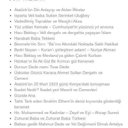
Atatürk’ün Din Anlayışı ve Atılan İftiralar
Isparta Veli baba Sultan Serinket-Uluğbey
Vadedilmiş Topraklar ve Mesçit-i Aksa
Yüz yıldan Kemale – Cumhuriyet’in yüzüncü yıl anısına
Hacı Bektaş-ı Veli dergahı ve dergahta yaşayan İslam
Harabati Baba Tekkesi
Besmele’nin Sırrı: “Ba”nın Altındaki Noktada Saklı Hakikat
Bedri Noyan – Kuran’ı şiirleştiren adam! – Nuriye Akman
Hacı Bektaş ve Mevlana’ya giden Çalıntı Kurban
Hünkar’ın İki Ak Gül Bir Kırmızı gül Kerameti
Dursun Dede namı Tose Dede
Üsküdar Gözcü Karaca Ahmet Sultan Dergahı ve
Cemevi
Atatürk’ün 20 Mart 1923 günü Konya’daki konuşması
İbadet Nedir? İbadet yeri Mescit ve Cemevleri
Güzide Ana
Tahtı Terk eden İbrahim Ethem’in deniz kıyısında gösterdiği
keramet
Hz. Muhammed ve Kadınlar – Zeyd ve Eşi – Ahzap Suresi
Zuhurat Baba ve Zuhurat Baba Türbesi
Baltası gedik Mahmut Dede ve Yel Değirmeni Elmalı Antalya