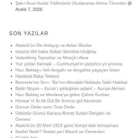
Şeb-i Arus Vuslat Yıldönümü Uluslararası Anma Törenleri
@
Aralık 7, 2026
SON YAZILAR
Atatürk’ün Din Anlayışı ve Atılan İftiralar
Isparta Veli baba Sultan Serinket-Uluğbey
Vadedilmiş Topraklar ve Mesçit-i Aksa
Yüz yıldan Kemale – Cumhuriyet’in yüzüncü yıl anısına
Hacı Bektaş-ı Veli dergahı ve dergahta yaşayan İslam
Harabati Baba Tekkesi
Besmele’nin Sırrı: “Ba”nın Altındaki Noktada Saklı Hakikat
Bedri Noyan – Kuran’ı şiirleştiren adam! – Nuriye Akman
Hacı Bektaş ve Mevlana’ya giden Çalıntı Kurban
Hünkar’ın İki Ak Gül Bir Kırmızı gül Kerameti
Dursun Dede namı Tose Dede
Üsküdar Gözcü Karaca Ahmet Sultan Dergahı ve
Cemevi
Atatürk’ün 20 Mart 1923 günü Konya’daki konuşması
İbadet Nedir? İbadet yeri Mescit ve Cemevleri
Güzide Ana