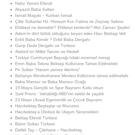
Hafız Yemini Efendi
Akyazılı Baba Sultan
İsmail Maşuki – Kurban İsmail
Çifte Sultanlar Hz. Hüseyin Kızı Fatma ve Zeynep Sakine
Ehlibeyt ne demektir? Ehlibeyt kimlerdir? Ahir Zaman Şeyleri
Adem’in dört bölük olduğunu beyan eder-Hacı Bektaşi Veli
Erikli Baba Kimdir ? Erikli Baba Dergahı
Garip Dede Dergahı ve Türbesi
Atatürk’ün Millet Tanımı ve Hedefi
Türkiye Cumhuriyet Bayrağı’ndaki evrensel mesaj
Emin Baba Tekesi Bektaşi Kültürüne Tahsis Edilmelidir.
Pir Sultan “Haram yemez itlerimiz”
Bahariye Mevlevihanesi Mevlevi Kültürüne tahsis edilmelidir.
Baba Mansur ve Baba Mansur Ocağı
19 Mayıs Gençlik ve Spor Bayramı Kutlu olsun
Sudi Prens : Vahabiliği ABD’nin talebi ile yaydık
23 Nisan Ulusal Egemenlik ve Çocuk Bayramı
Hacıbektaş Beştaşlar ve Mucizesi
Hacıbektaş’a Otobüs ile Ulaşım Secenekleri
Bektaş Efendi Türbesi
Balım Sultan Türbesi
Delikli Taş – Çilehane – Hacıbektaş