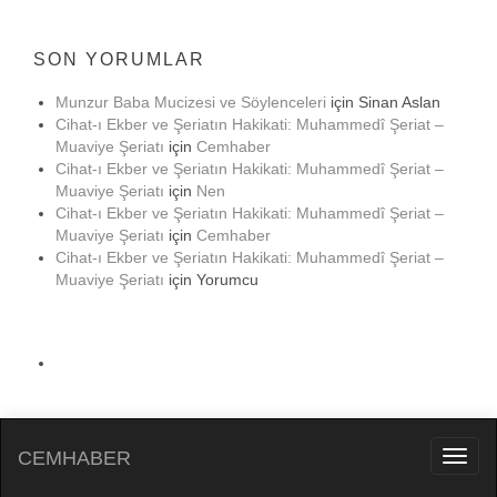
SON YORUMLAR
Munzur Baba Mucizesi ve Söylenceleri
için
Sinan Aslan
Cihat-ı Ekber ve Şeriatın Hakikati: Muhammedî Şeriat –
Muaviye Şeriatı
için
Cemhaber
Cihat-ı Ekber ve Şeriatın Hakikati: Muhammedî Şeriat –
Muaviye Şeriatı
için
Nen
Cihat-ı Ekber ve Şeriatın Hakikati: Muhammedî Şeriat –
Muaviye Şeriatı
için
Cemhaber
Cihat-ı Ekber ve Şeriatın Hakikati: Muhammedî Şeriat –
Muaviye Şeriatı
için
Yorumcu
CEMHABER
Toggl
naviga