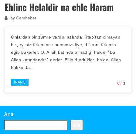
Ehline Helaldir na ehle Haram
by
Cemhaber
Onlardan bir zümre vardır, aslında Kitap’tan olmayan
birşeyi siz Kitap’tan sanasınız diye, dillerini Kitap’la
eğip bükerler. O, Allah katında olmadığı halde, “Bu,
Allah katındandır.” derler. Bilip durdukları halde, Allah
hakkında…
İNANÇ
0
Ara
Ara