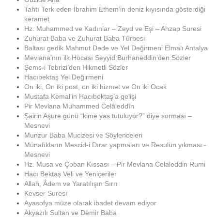
Tahtı Terk eden İbrahim Ethem’in deniz kıyısında gösterdiği
keramet
Hz. Muhammed ve Kadınlar – Zeyd ve Eşi – Ahzap Suresi
Zuhurat Baba ve Zuhurat Baba Türbesi
Baltası gedik Mahmut Dede ve Yel Değirmeni Elmalı Antalya
Mevlana’nın ilk Hocası Seyyid Burhaneddin’den Sözler
Şems-i Tebrizi’den Hikmetli Sözler
Hacıbektaş Yel Değirmeni
On iki, On iki post, on iki hizmet ve On iki Ocak
Mustafa Kemal’in Hacıbektaş’a gelişi
Pir Mevlana Muhammed Celâleddîn
Şairin Aşure günü “kime yas tutuluyor?” diye sorması –
Mesnevi
Munzur Baba Mucizesi ve Söylenceleri
Münafıkların Mescid-i Dırar yapmaları ve Resulün yıkması -
Mesnevi
Hz. Musa ve Çoban Kıssası – Pir Mevlana Celaleddin Rumi
Hacı Bektaş Veli ve Yeniçeriler
Allah, Âdem ve Yaratılışın Sırrı
Kevser Suresi
Ayasofya müze olarak ibadet devam ediyor
Akyazılı Sultan ve Demir Baba