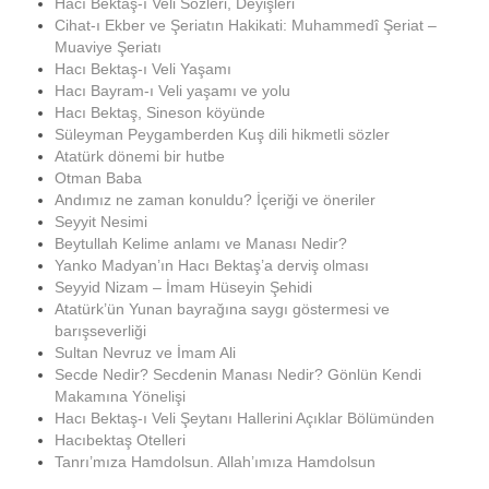
Hacı Bektaş-ı Veli Sözleri, Deyişleri
Cihat-ı Ekber ve Şeriatın Hakikati: Muhammedî Şeriat –
Muaviye Şeriatı
Hacı Bektaş-ı Veli Yaşamı
Hacı Bayram-ı Veli yaşamı ve yolu
Hacı Bektaş, Sineson köyünde
Süleyman Peygamberden Kuş dili hikmetli sözler
Atatürk dönemi bir hutbe
Otman Baba
Andımız ne zaman konuldu? İçeriği ve öneriler
Seyyit Nesimi
Beytullah Kelime anlamı ve Manası Nedir?
Yanko Madyan’ın Hacı Bektaş’a derviş olması
Seyyid Nizam – İmam Hüseyin Şehidi
Atatürk’ün Yunan bayrağına saygı göstermesi ve
barışseverliği
Sultan Nevruz ve İmam Ali
Secde Nedir? Secdenin Manası Nedir? Gönlün Kendi
Makamına Yönelişi
Hacı Bektaş-ı Veli Şeytanı Hallerini Açıklar Bölümünden
Hacıbektaş Otelleri
Tanrı’mıza Hamdolsun. Allah’ımıza Hamdolsun