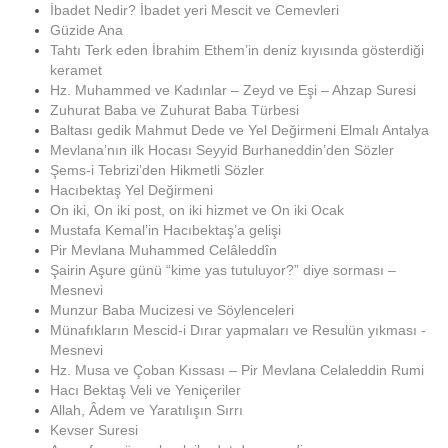
İbadet Nedir? İbadet yeri Mescit ve Cemevleri
Güzide Ana
Tahtı Terk eden İbrahim Ethem’in deniz kıyısında gösterdiği
keramet
Hz. Muhammed ve Kadınlar – Zeyd ve Eşi – Ahzap Suresi
Zuhurat Baba ve Zuhurat Baba Türbesi
Baltası gedik Mahmut Dede ve Yel Değirmeni Elmalı Antalya
Mevlana’nın ilk Hocası Seyyid Burhaneddin’den Sözler
Şems-i Tebrizi’den Hikmetli Sözler
Hacıbektaş Yel Değirmeni
On iki, On iki post, on iki hizmet ve On iki Ocak
Mustafa Kemal’in Hacıbektaş’a gelişi
Pir Mevlana Muhammed Celâleddîn
Şairin Aşure günü “kime yas tutuluyor?” diye sorması –
Mesnevi
Munzur Baba Mucizesi ve Söylenceleri
Münafıkların Mescid-i Dırar yapmaları ve Resulün yıkması -
Mesnevi
Hz. Musa ve Çoban Kıssası – Pir Mevlana Celaleddin Rumi
Hacı Bektaş Veli ve Yeniçeriler
Allah, Âdem ve Yaratılışın Sırrı
Kevser Suresi