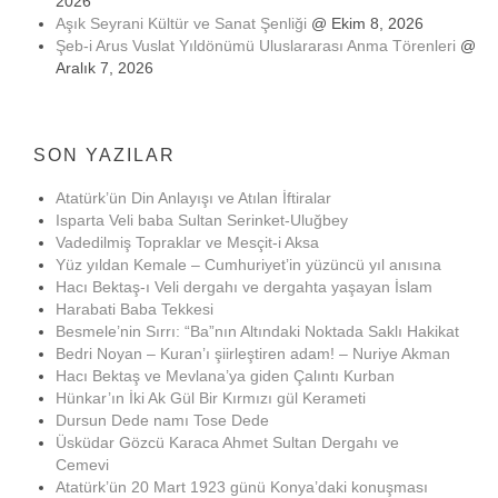
2026
Aşık Seyrani Kültür ve Sanat Şenliği
@ Ekim 8, 2026
Şeb-i Arus Vuslat Yıldönümü Uluslararası Anma Törenleri
@
Aralık 7, 2026
SON YAZILAR
Atatürk’ün Din Anlayışı ve Atılan İftiralar
Isparta Veli baba Sultan Serinket-Uluğbey
Vadedilmiş Topraklar ve Mesçit-i Aksa
Yüz yıldan Kemale – Cumhuriyet’in yüzüncü yıl anısına
Hacı Bektaş-ı Veli dergahı ve dergahta yaşayan İslam
Harabati Baba Tekkesi
Besmele’nin Sırrı: “Ba”nın Altındaki Noktada Saklı Hakikat
Bedri Noyan – Kuran’ı şiirleştiren adam! – Nuriye Akman
Hacı Bektaş ve Mevlana’ya giden Çalıntı Kurban
Hünkar’ın İki Ak Gül Bir Kırmızı gül Kerameti
Dursun Dede namı Tose Dede
Üsküdar Gözcü Karaca Ahmet Sultan Dergahı ve
Cemevi
Atatürk’ün 20 Mart 1923 günü Konya’daki konuşması