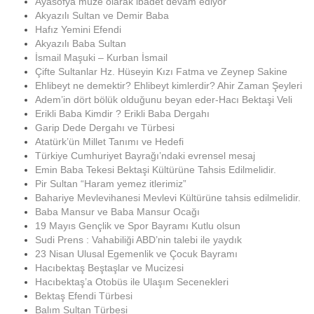
Ayasofya müze olarak ibadet devam ediyor
Akyazılı Sultan ve Demir Baba
Hafız Yemini Efendi
Akyazılı Baba Sultan
İsmail Maşuki – Kurban İsmail
Çifte Sultanlar Hz. Hüseyin Kızı Fatma ve Zeynep Sakine
Ehlibeyt ne demektir? Ehlibeyt kimlerdir? Ahir Zaman Şeyleri
Adem’in dört bölük olduğunu beyan eder-Hacı Bektaşi Veli
Erikli Baba Kimdir ? Erikli Baba Dergahı
Garip Dede Dergahı ve Türbesi
Atatürk’ün Millet Tanımı ve Hedefi
Türkiye Cumhuriyet Bayrağı’ndaki evrensel mesaj
Emin Baba Tekesi Bektaşi Kültürüne Tahsis Edilmelidir.
Pir Sultan “Haram yemez itlerimiz”
Bahariye Mevlevihanesi Mevlevi Kültürüne tahsis edilmelidir.
Baba Mansur ve Baba Mansur Ocağı
19 Mayıs Gençlik ve Spor Bayramı Kutlu olsun
Sudi Prens : Vahabiliği ABD’nin talebi ile yaydık
23 Nisan Ulusal Egemenlik ve Çocuk Bayramı
Hacıbektaş Beştaşlar ve Mucizesi
Hacıbektaş’a Otobüs ile Ulaşım Secenekleri
Bektaş Efendi Türbesi
Balım Sultan Türbesi