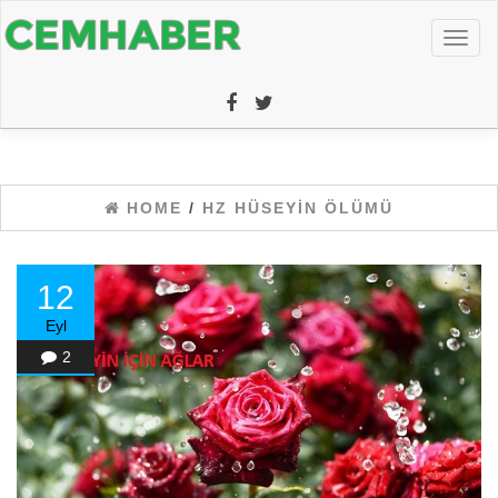
Toggl
naviga
HOME
/
HZ HÜSEYIN ÖLÜMÜ
12
Eyl
2