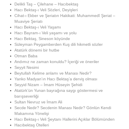
Delikli Taş – Çilehane – Hacıbektaş
Hacı Bektaş-ı Veli Sözleri, Deyişleri
Cihat-ı Ekber ve Şeriatın Hakikati: Muhammedî Şeriat –
Muaviye Şeriatı
Hacı Bektaş-ı Veli Yaşamı
Hacı Bayram-ı Veli yaşamı ve yolu
Hacı Bektaş, Sineson köyünde
Süleyman Peygamberden Kuş dili hikmetli sözler
Atatürk dönemi bir hutbe
Otman Baba
Andımız ne zaman konuldu? İçeriği ve öneriler
Seyyit Nesimi
Beytullah Kelime anlamı ve Manası Nedir?
Yanko Madyan’ın Hacı Bektaş’a derviş olması
Seyyid Nizam – İmam Hüseyin Şehidi
Atatürk’ün Yunan bayrağına saygı göstermesi ve
barışseverliği
Sultan Nevruz ve İmam Ali
Secde Nedir? Secdenin Manası Nedir? Gönlün Kendi
Makamına Yönelişi
Hacı Bektaş-ı Veli Şeytanı Hallerini Açıklar Bölümünden
Hacıbektaş Otelleri