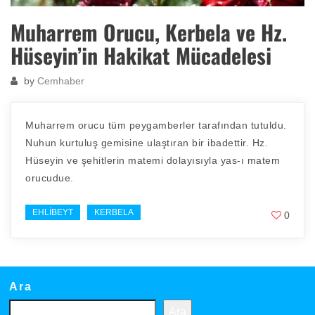
Muharrem Orucu, Kerbela ve Hz.
Hüseyin’in Hakikat Mücadelesi
by
Cemhaber
Muharrem orucu tüm peygamberler tarafından tutuldu.
Nuhun kurtuluş gemisine ulaştıran bir ibadettir. Hz.
Hüseyin ve şehitlerin matemi dolayısıyla yas-ı matem
orucudue.
EHLIBEYT
KERBELA
0
Ara
Ara