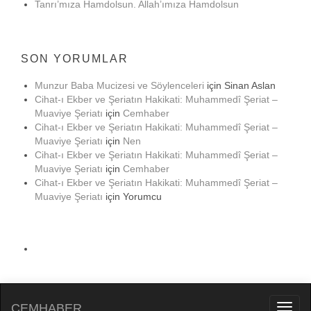
Tanrı’mıza Hamdolsun. Allah’ımıza Hamdolsun
SON YORUMLAR
Munzur Baba Mucizesi ve Söylenceleri
için
Sinan Aslan
Cihat-ı Ekber ve Şeriatın Hakikati: Muhammedî Şeriat –
Muaviye Şeriatı
için
Cemhaber
Cihat-ı Ekber ve Şeriatın Hakikati: Muhammedî Şeriat –
Muaviye Şeriatı
için
Nen
Cihat-ı Ekber ve Şeriatın Hakikati: Muhammedî Şeriat –
Muaviye Şeriatı
için
Cemhaber
Cihat-ı Ekber ve Şeriatın Hakikati: Muhammedî Şeriat –
Muaviye Şeriatı
için
Yorumcu
CEMHABER
Toggl