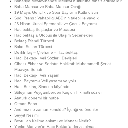
Bahariye Mevlevihanesi Mevlevi Kültürüne tahsis edilmelidir.
Baba Mansur ve Baba Mansur Ocağı
19 Mayıs Gençlik ve Spor Bayramı Kutlu olsun
Sudi Prens : Vahabiliği ABD’nin talebi ile yaydık
23 Nisan Ulusal Egemenlik ve Çocuk Bayramı
Hacıbektaş Beştaşlar ve Mucizesi
Hacıbektaş’a Otobüs ile Ulaşım Secenekleri
Bektaş Efendi Türbesi
Balım Sultan Türbesi
Delikli Taş – Çilehane – Hacıbektaş
Hacı Bektaş-ı Veli Sözleri, Deyişleri
Cihat-ı Ekber ve Şeriatın Hakikati: Muhammedî Şeriat –
Muaviye Şeriatı
Hacı Bektaş-ı Veli Yaşamı
Hacı Bayram-ı Veli yaşamı ve yolu
Hacı Bektaş, Sineson köyünde
Süleyman Peygamberden Kuş dili hikmetli sözler
Atatürk dönemi bir hutbe
Otman Baba
Andımız ne zaman konuldu? İçeriği ve öneriler
Seyyit Nesimi
Beytullah Kelime anlamı ve Manası Nedir?
Yanko Madyan’ın Hacı Bektaş’a derviş olması