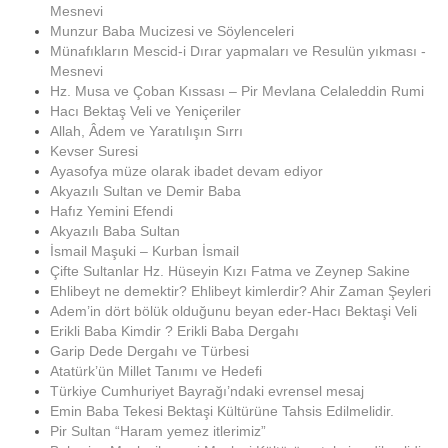
Mesnevi
Munzur Baba Mucizesi ve Söylenceleri
Münafıkların Mescid-i Dırar yapmaları ve Resulün yıkması -
Mesnevi
Hz. Musa ve Çoban Kıssası – Pir Mevlana Celaleddin Rumi
Hacı Bektaş Veli ve Yeniçeriler
Allah, Âdem ve Yaratılışın Sırrı
Kevser Suresi
Ayasofya müze olarak ibadet devam ediyor
Akyazılı Sultan ve Demir Baba
Hafız Yemini Efendi
Akyazılı Baba Sultan
İsmail Maşuki – Kurban İsmail
Çifte Sultanlar Hz. Hüseyin Kızı Fatma ve Zeynep Sakine
Ehlibeyt ne demektir? Ehlibeyt kimlerdir? Ahir Zaman Şeyleri
Adem’in dört bölük olduğunu beyan eder-Hacı Bektaşi Veli
Erikli Baba Kimdir ? Erikli Baba Dergahı
Garip Dede Dergahı ve Türbesi
Atatürk’ün Millet Tanımı ve Hedefi
Türkiye Cumhuriyet Bayrağı’ndaki evrensel mesaj
Emin Baba Tekesi Bektaşi Kültürüne Tahsis Edilmelidir.
Pir Sultan “Haram yemez itlerimiz”