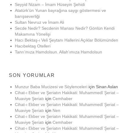
Seyyid Nizam – İmam Hüseyin Şehidi
Atatürk’ün Yunan bayrağına saygı göstermesi ve
barışseverliği
Sultan Nevruz ve İmam Ali
Secde Nedir? Secdenin Manası Nedir? Gönlün Kendi
Makamına Yönelişi
Hacı Bektaş-ı Veli Şeytanı Hallerini Açıklar Bölümünden
Hacıbektaş Otelleri
Tanrı’mıza Hamdolsun. Allah’ımıza Hamdolsun
SON YORUMLAR
Munzur Baba Mucizesi ve Söylenceleri
için
Sinan Aslan
Cihat-ı Ekber ve Şeriatın Hakikati: Muhammedî Şeriat –
Muaviye Şeriatı
için
Cemhaber
Cihat-ı Ekber ve Şeriatın Hakikati: Muhammedî Şeriat –
Muaviye Şeriatı
için
Nen
Cihat-ı Ekber ve Şeriatın Hakikati: Muhammedî Şeriat –
Muaviye Şeriatı
için
Cemhaber
Cihat-ı Ekber ve Şeriatın Hakikati: Muhammedî Şeriat –