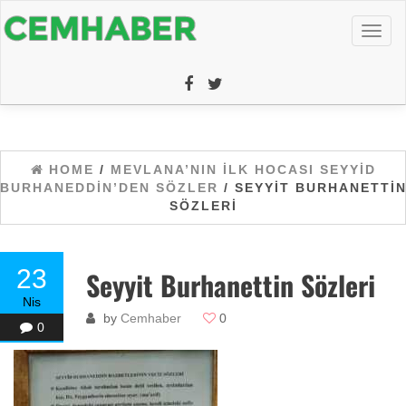
Toggl
naviga
HOME
/
MEVLANA’NIN ILK HOCASI SEYYID
BURHANEDDIN’DEN SÖZLER
/ SEYYIT BURHANETTI
SÖZLERI
23
Seyyit Burhanettin Sözleri
Nis
by
Cemhaber
0
0