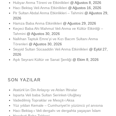
Hubyar Anma Töreni ve Etkinlikleri
@ Ağustos 8, 2026
Hacı Bektaş Veli Anma Etkinlikleri
@ Ağustos 16, 2026
Pir Sultan Abdal Anma Etkinlikleri – Tahmini
@ Ağustos 29,
2026
Hamza Baba Anma Etkinlikleri
@ Ağustos 29, 2026
Keçeci Baba Ahi Mahmut Veli Anma ve Kültür Etkinliği –
Tahmini
@ Ağustos 30, 2026
Nallıhan Taptuk Emre’yi ve Kızı Bacım Sultanı Anma
Törenleri
@ Ağustos 30, 2026
Seyyid Sultan Sücaaddin Veli Anma Etkinlikleri
@ Eylül 27,
2026
Aşık Seyrani Kültür ve Sanat Şenliği
@ Ekim 8, 2026
SON YAZILAR
Atatürk’ün Din Anlayışı ve Atılan İftiralar
Isparta Veli baba Sultan Serinket-Uluğbey
Vadedilmiş Topraklar ve Mesçit-i Aksa
Yüz yıldan Kemale – Cumhuriyet’in yüzüncü yıl anısına
Hacı Bektaş-ı Veli dergahı ve dergahta yaşayan İslam
Harabati Baba Tekkesi