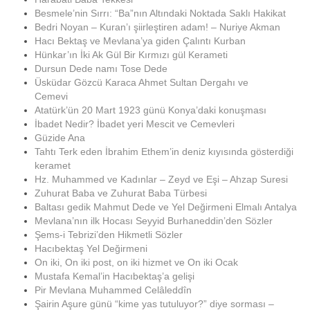
Besmele’nin Sırrı: “Ba”nın Altındaki Noktada Saklı Hakikat
Bedri Noyan – Kuran’ı şiirleştiren adam! – Nuriye Akman
Hacı Bektaş ve Mevlana’ya giden Çalıntı Kurban
Hünkar’ın İki Ak Gül Bir Kırmızı gül Kerameti
Dursun Dede namı Tose Dede
Üsküdar Gözcü Karaca Ahmet Sultan Dergahı ve
Cemevi
Atatürk’ün 20 Mart 1923 günü Konya’daki konuşması
İbadet Nedir? İbadet yeri Mescit ve Cemevleri
Güzide Ana
Tahtı Terk eden İbrahim Ethem’in deniz kıyısında gösterdiği
keramet
Hz. Muhammed ve Kadınlar – Zeyd ve Eşi – Ahzap Suresi
Zuhurat Baba ve Zuhurat Baba Türbesi
Baltası gedik Mahmut Dede ve Yel Değirmeni Elmalı Antalya
Mevlana’nın ilk Hocası Seyyid Burhaneddin’den Sözler
Şems-i Tebrizi’den Hikmetli Sözler
Hacıbektaş Yel Değirmeni
On iki, On iki post, on iki hizmet ve On iki Ocak
Mustafa Kemal’in Hacıbektaş’a gelişi
Pir Mevlana Muhammed Celâleddîn
Şairin Aşure günü “kime yas tutuluyor?” diye sorması –