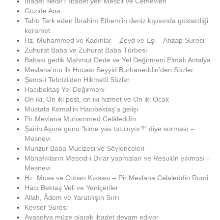
İbadet Nedir? İbadet yeri Mescit ve Cemevleri
Güzide Ana
Tahtı Terk eden İbrahim Ethem’in deniz kıyısında gösterdiği
keramet
Hz. Muhammed ve Kadınlar – Zeyd ve Eşi – Ahzap Suresi
Zuhurat Baba ve Zuhurat Baba Türbesi
Baltası gedik Mahmut Dede ve Yel Değirmeni Elmalı Antalya
Mevlana’nın ilk Hocası Seyyid Burhaneddin’den Sözler
Şems-i Tebrizi’den Hikmetli Sözler
Hacıbektaş Yel Değirmeni
On iki, On iki post, on iki hizmet ve On iki Ocak
Mustafa Kemal’in Hacıbektaş’a gelişi
Pir Mevlana Muhammed Celâleddîn
Şairin Aşure günü “kime yas tutuluyor?” diye sorması –
Mesnevi
Munzur Baba Mucizesi ve Söylenceleri
Münafıkların Mescid-i Dırar yapmaları ve Resulün yıkması -
Mesnevi
Hz. Musa ve Çoban Kıssası – Pir Mevlana Celaleddin Rumi
Hacı Bektaş Veli ve Yeniçeriler
Allah, Âdem ve Yaratılışın Sırrı
Kevser Suresi
Ayasofya müze olarak ibadet devam ediyor