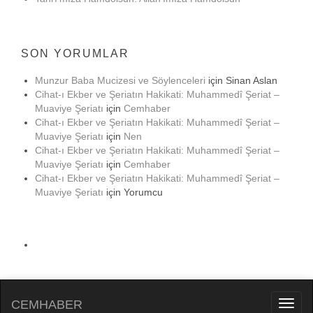
SON YORUMLAR
Munzur Baba Mucizesi ve Söylenceleri
için
Sinan Aslan
Cihat-ı Ekber ve Şeriatın Hakikati: Muhammedî Şeriat –
Muaviye Şeriatı
için
Cemhaber
Cihat-ı Ekber ve Şeriatın Hakikati: Muhammedî Şeriat –
Muaviye Şeriatı
için
Nen
Cihat-ı Ekber ve Şeriatın Hakikati: Muhammedî Şeriat –
Muaviye Şeriatı
için
Cemhaber
Cihat-ı Ekber ve Şeriatın Hakikati: Muhammedî Şeriat –
Muaviye Şeriatı
için
Yorumcu
CEMHABER
Toggl