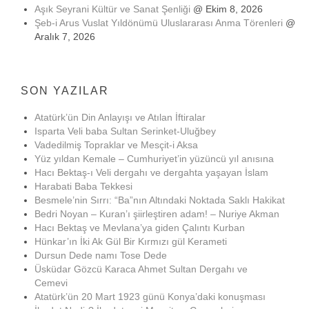
Aşık Seyrani Kültür ve Sanat Şenliği
@ Ekim 8, 2026
Şeb-i Arus Vuslat Yıldönümü Uluslararası Anma Törenleri
@
Aralık 7, 2026
SON YAZILAR
Atatürk’ün Din Anlayışı ve Atılan İftiralar
Isparta Veli baba Sultan Serinket-Uluğbey
Vadedilmiş Topraklar ve Mesçit-i Aksa
Yüz yıldan Kemale – Cumhuriyet’in yüzüncü yıl anısına
Hacı Bektaş-ı Veli dergahı ve dergahta yaşayan İslam
Harabati Baba Tekkesi
Besmele’nin Sırrı: “Ba”nın Altındaki Noktada Saklı Hakikat
Bedri Noyan – Kuran’ı şiirleştiren adam! – Nuriye Akman
Hacı Bektaş ve Mevlana’ya giden Çalıntı Kurban
Hünkar’ın İki Ak Gül Bir Kırmızı gül Kerameti
Dursun Dede namı Tose Dede
Üsküdar Gözcü Karaca Ahmet Sultan Dergahı ve
Cemevi
Atatürk’ün 20 Mart 1923 günü Konya’daki konuşması