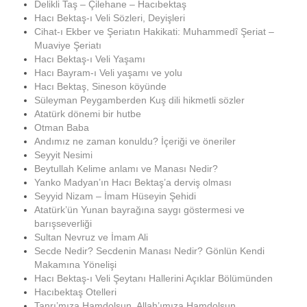
Delikli Taş – Çilehane – Hacıbektaş
Hacı Bektaş-ı Veli Sözleri, Deyişleri
Cihat-ı Ekber ve Şeriatın Hakikati: Muhammedî Şeriat –
Muaviye Şeriatı
Hacı Bektaş-ı Veli Yaşamı
Hacı Bayram-ı Veli yaşamı ve yolu
Hacı Bektaş, Sineson köyünde
Süleyman Peygamberden Kuş dili hikmetli sözler
Atatürk dönemi bir hutbe
Otman Baba
Andımız ne zaman konuldu? İçeriği ve öneriler
Seyyit Nesimi
Beytullah Kelime anlamı ve Manası Nedir?
Yanko Madyan’ın Hacı Bektaş’a derviş olması
Seyyid Nizam – İmam Hüseyin Şehidi
Atatürk’ün Yunan bayrağına saygı göstermesi ve
barışseverliği
Sultan Nevruz ve İmam Ali
Secde Nedir? Secdenin Manası Nedir? Gönlün Kendi
Makamına Yönelişi
Hacı Bektaş-ı Veli Şeytanı Hallerini Açıklar Bölümünden
Hacıbektaş Otelleri
Tanrı’mıza Hamdolsun. Allah’ımıza Hamdolsun