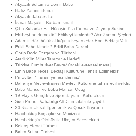
Akyazılı Sultan ve Demir Baba
Hafız Yemini Efendi
Akyazılı Baba Sultan
İsmail Maşuki – Kurban İsmail
Çifte Sultanlar Hz. Hüseyin Kızı Fatma ve Zeynep Sakine
Ehlibeyt ne demektir? Ehlibeyt kimlerdir? Ahir Zaman Şeyleri
Adem’in dört bölük olduğunu beyan eder-Hacı Bektaşi Veli
Erikli Baba Kimdir ? Erikli Baba Dergahı
Garip Dede Dergahı ve Türbesi
Atatürk’ün Millet Tanımı ve Hedefi
Türkiye Cumhuriyet Bayrağı’ndaki evrensel mesaj
Emin Baba Tekesi Bektaşi Kültürüne Tahsis Edilmelidir.
Pir Sultan “Haram yemez itlerimiz”
Bahariye Mevlevihanesi Mevlevi Kültürüne tahsis edilmelidir.
Baba Mansur ve Baba Mansur Ocağı
19 Mayıs Gençlik ve Spor Bayramı Kutlu olsun
Sudi Prens : Vahabiliği ABD’nin talebi ile yaydık
23 Nisan Ulusal Egemenlik ve Çocuk Bayramı
Hacıbektaş Beştaşlar ve Mucizesi
Hacıbektaş’a Otobüs ile Ulaşım Secenekleri
Bektaş Efendi Türbesi
Balım Sultan Türbesi