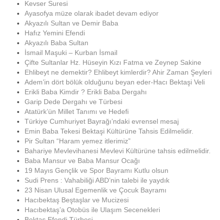
Kevser Suresi
Ayasofya müze olarak ibadet devam ediyor
Akyazılı Sultan ve Demir Baba
Hafız Yemini Efendi
Akyazılı Baba Sultan
İsmail Maşuki – Kurban İsmail
Çifte Sultanlar Hz. Hüseyin Kızı Fatma ve Zeynep Sakine
Ehlibeyt ne demektir? Ehlibeyt kimlerdir? Ahir Zaman Şeyleri
Adem’in dört bölük olduğunu beyan eder-Hacı Bektaşi Veli
Erikli Baba Kimdir ? Erikli Baba Dergahı
Garip Dede Dergahı ve Türbesi
Atatürk’ün Millet Tanımı ve Hedefi
Türkiye Cumhuriyet Bayrağı’ndaki evrensel mesaj
Emin Baba Tekesi Bektaşi Kültürüne Tahsis Edilmelidir.
Pir Sultan “Haram yemez itlerimiz”
Bahariye Mevlevihanesi Mevlevi Kültürüne tahsis edilmelidir.
Baba Mansur ve Baba Mansur Ocağı
19 Mayıs Gençlik ve Spor Bayramı Kutlu olsun
Sudi Prens : Vahabiliği ABD’nin talebi ile yaydık
23 Nisan Ulusal Egemenlik ve Çocuk Bayramı
Hacıbektaş Beştaşlar ve Mucizesi
Hacıbektaş’a Otobüs ile Ulaşım Secenekleri
Bektaş Efendi Türbesi