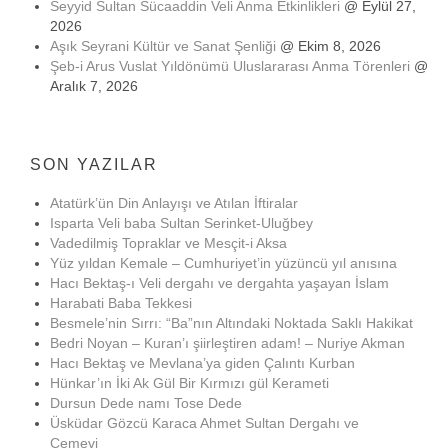
Seyyid Sultan Sücaaddin Veli Anma Etkinlikleri
@ Eylül 27,
2026
Aşık Seyrani Kültür ve Sanat Şenliği
@ Ekim 8, 2026
Şeb-i Arus Vuslat Yıldönümü Uluslararası Anma Törenleri
@
Aralık 7, 2026
SON YAZILAR
Atatürk’ün Din Anlayışı ve Atılan İftiralar
Isparta Veli baba Sultan Serinket-Uluğbey
Vadedilmiş Topraklar ve Mesçit-i Aksa
Yüz yıldan Kemale – Cumhuriyet’in yüzüncü yıl anısına
Hacı Bektaş-ı Veli dergahı ve dergahta yaşayan İslam
Harabati Baba Tekkesi
Besmele’nin Sırrı: “Ba”nın Altındaki Noktada Saklı Hakikat
Bedri Noyan – Kuran’ı şiirleştiren adam! – Nuriye Akman
Hacı Bektaş ve Mevlana’ya giden Çalıntı Kurban
Hünkar’ın İki Ak Gül Bir Kırmızı gül Kerameti
Dursun Dede namı Tose Dede
Üsküdar Gözcü Karaca Ahmet Sultan Dergahı ve
Cemevi