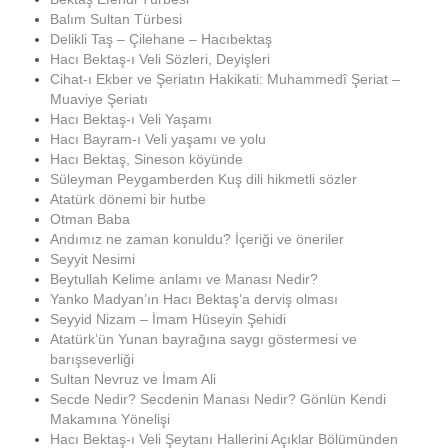
Balım Sultan Türbesi
Delikli Taş – Çilehane – Hacıbektaş
Hacı Bektaş-ı Veli Sözleri, Deyişleri
Cihat-ı Ekber ve Şeriatın Hakikati: Muhammedî Şeriat –
Muaviye Şeriatı
Hacı Bektaş-ı Veli Yaşamı
Hacı Bayram-ı Veli yaşamı ve yolu
Hacı Bektaş, Sineson köyünde
Süleyman Peygamberden Kuş dili hikmetli sözler
Atatürk dönemi bir hutbe
Otman Baba
Andımız ne zaman konuldu? İçeriği ve öneriler
Seyyit Nesimi
Beytullah Kelime anlamı ve Manası Nedir?
Yanko Madyan’ın Hacı Bektaş’a derviş olması
Seyyid Nizam – İmam Hüseyin Şehidi
Atatürk’ün Yunan bayrağına saygı göstermesi ve
barışseverliği
Sultan Nevruz ve İmam Ali
Secde Nedir? Secdenin Manası Nedir? Gönlün Kendi
Makamına Yönelişi
Hacı Bektaş-ı Veli Şeytanı Hallerini Açıklar Bölümünden