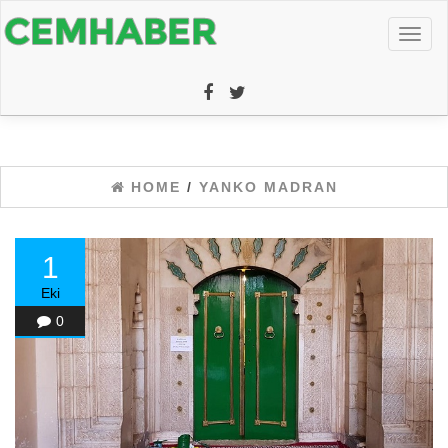
Toggl
naviga
HOME
/
YANKO MADRAN
1
Eki
0