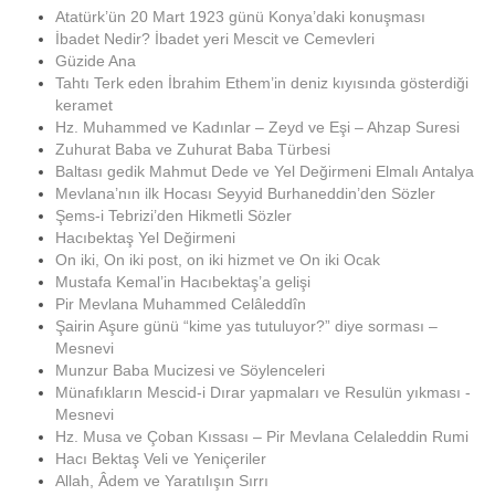
Atatürk’ün 20 Mart 1923 günü Konya’daki konuşması
İbadet Nedir? İbadet yeri Mescit ve Cemevleri
Güzide Ana
Tahtı Terk eden İbrahim Ethem’in deniz kıyısında gösterdiği
keramet
Hz. Muhammed ve Kadınlar – Zeyd ve Eşi – Ahzap Suresi
Zuhurat Baba ve Zuhurat Baba Türbesi
Baltası gedik Mahmut Dede ve Yel Değirmeni Elmalı Antalya
Mevlana’nın ilk Hocası Seyyid Burhaneddin’den Sözler
Şems-i Tebrizi’den Hikmetli Sözler
Hacıbektaş Yel Değirmeni
On iki, On iki post, on iki hizmet ve On iki Ocak
Mustafa Kemal’in Hacıbektaş’a gelişi
Pir Mevlana Muhammed Celâleddîn
Şairin Aşure günü “kime yas tutuluyor?” diye sorması –
Mesnevi
Munzur Baba Mucizesi ve Söylenceleri
Münafıkların Mescid-i Dırar yapmaları ve Resulün yıkması -
Mesnevi
Hz. Musa ve Çoban Kıssası – Pir Mevlana Celaleddin Rumi
Hacı Bektaş Veli ve Yeniçeriler
Allah, Âdem ve Yaratılışın Sırrı