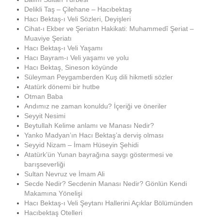
Delikli Taş – Çilehane – Hacıbektaş
Hacı Bektaş-ı Veli Sözleri, Deyişleri
Cihat-ı Ekber ve Şeriatın Hakikati: Muhammedî Şeriat –
Muaviye Şeriatı
Hacı Bektaş-ı Veli Yaşamı
Hacı Bayram-ı Veli yaşamı ve yolu
Hacı Bektaş, Sineson köyünde
Süleyman Peygamberden Kuş dili hikmetli sözler
Atatürk dönemi bir hutbe
Otman Baba
Andımız ne zaman konuldu? İçeriği ve öneriler
Seyyit Nesimi
Beytullah Kelime anlamı ve Manası Nedir?
Yanko Madyan’ın Hacı Bektaş’a derviş olması
Seyyid Nizam – İmam Hüseyin Şehidi
Atatürk’ün Yunan bayrağına saygı göstermesi ve
barışseverliği
Sultan Nevruz ve İmam Ali
Secde Nedir? Secdenin Manası Nedir? Gönlün Kendi
Makamına Yönelişi
Hacı Bektaş-ı Veli Şeytanı Hallerini Açıklar Bölümünden
Hacıbektaş Otelleri