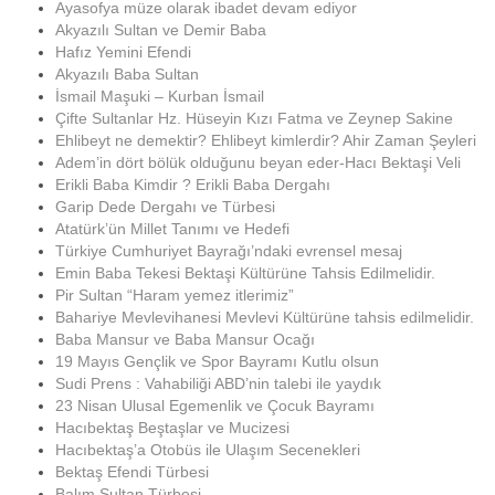
Ayasofya müze olarak ibadet devam ediyor
Akyazılı Sultan ve Demir Baba
Hafız Yemini Efendi
Akyazılı Baba Sultan
İsmail Maşuki – Kurban İsmail
Çifte Sultanlar Hz. Hüseyin Kızı Fatma ve Zeynep Sakine
Ehlibeyt ne demektir? Ehlibeyt kimlerdir? Ahir Zaman Şeyleri
Adem’in dört bölük olduğunu beyan eder-Hacı Bektaşi Veli
Erikli Baba Kimdir ? Erikli Baba Dergahı
Garip Dede Dergahı ve Türbesi
Atatürk’ün Millet Tanımı ve Hedefi
Türkiye Cumhuriyet Bayrağı’ndaki evrensel mesaj
Emin Baba Tekesi Bektaşi Kültürüne Tahsis Edilmelidir.
Pir Sultan “Haram yemez itlerimiz”
Bahariye Mevlevihanesi Mevlevi Kültürüne tahsis edilmelidir.
Baba Mansur ve Baba Mansur Ocağı
19 Mayıs Gençlik ve Spor Bayramı Kutlu olsun
Sudi Prens : Vahabiliği ABD’nin talebi ile yaydık
23 Nisan Ulusal Egemenlik ve Çocuk Bayramı
Hacıbektaş Beştaşlar ve Mucizesi
Hacıbektaş’a Otobüs ile Ulaşım Secenekleri
Bektaş Efendi Türbesi
Balım Sultan Türbesi