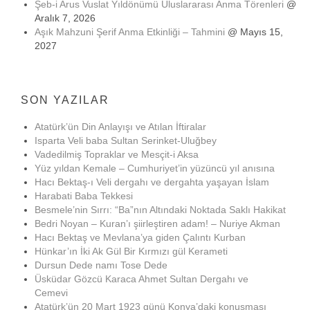
Şeb-i Arus Vuslat Yıldönümü Uluslararası Anma Törenleri
@
Aralık 7, 2026
Aşık Mahzuni Şerif Anma Etkinliği – Tahmini
@ Mayıs 15,
2027
SON YAZILAR
Atatürk’ün Din Anlayışı ve Atılan İftiralar
Isparta Veli baba Sultan Serinket-Uluğbey
Vadedilmiş Topraklar ve Mesçit-i Aksa
Yüz yıldan Kemale – Cumhuriyet’in yüzüncü yıl anısına
Hacı Bektaş-ı Veli dergahı ve dergahta yaşayan İslam
Harabati Baba Tekkesi
Besmele’nin Sırrı: “Ba”nın Altındaki Noktada Saklı Hakikat
Bedri Noyan – Kuran’ı şiirleştiren adam! – Nuriye Akman
Hacı Bektaş ve Mevlana’ya giden Çalıntı Kurban
Hünkar’ın İki Ak Gül Bir Kırmızı gül Kerameti
Dursun Dede namı Tose Dede
Üsküdar Gözcü Karaca Ahmet Sultan Dergahı ve
Cemevi
Atatürk’ün 20 Mart 1923 günü Konya’daki konuşması