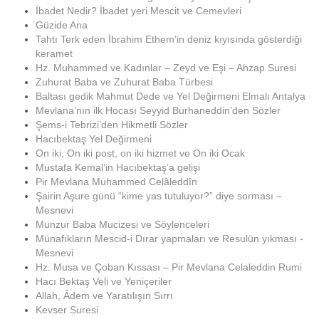
İbadet Nedir? İbadet yeri Mescit ve Cemevleri
Güzide Ana
Tahtı Terk eden İbrahim Ethem’in deniz kıyısında gösterdiği
keramet
Hz. Muhammed ve Kadınlar – Zeyd ve Eşi – Ahzap Suresi
Zuhurat Baba ve Zuhurat Baba Türbesi
Baltası gedik Mahmut Dede ve Yel Değirmeni Elmalı Antalya
Mevlana’nın ilk Hocası Seyyid Burhaneddin’den Sözler
Şems-i Tebrizi’den Hikmetli Sözler
Hacıbektaş Yel Değirmeni
On iki, On iki post, on iki hizmet ve On iki Ocak
Mustafa Kemal’in Hacıbektaş’a gelişi
Pir Mevlana Muhammed Celâleddîn
Şairin Aşure günü “kime yas tutuluyor?” diye sorması –
Mesnevi
Munzur Baba Mucizesi ve Söylenceleri
Münafıkların Mescid-i Dırar yapmaları ve Resulün yıkması -
Mesnevi
Hz. Musa ve Çoban Kıssası – Pir Mevlana Celaleddin Rumi
Hacı Bektaş Veli ve Yeniçeriler
Allah, Âdem ve Yaratılışın Sırrı
Kevser Suresi