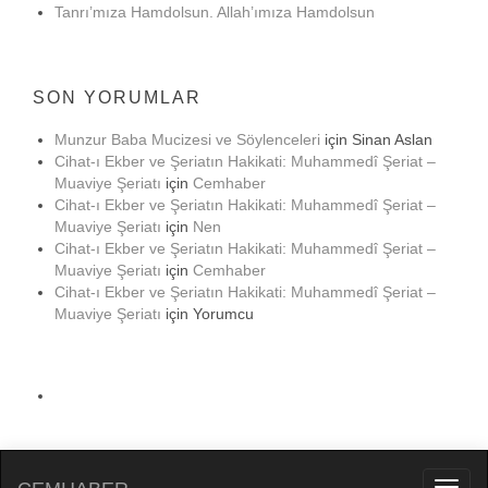
Tanrı’mıza Hamdolsun. Allah’ımıza Hamdolsun
SON YORUMLAR
Munzur Baba Mucizesi ve Söylenceleri
için
Sinan Aslan
Cihat-ı Ekber ve Şeriatın Hakikati: Muhammedî Şeriat –
Muaviye Şeriatı
için
Cemhaber
Cihat-ı Ekber ve Şeriatın Hakikati: Muhammedî Şeriat –
Muaviye Şeriatı
için
Nen
Cihat-ı Ekber ve Şeriatın Hakikati: Muhammedî Şeriat –
Muaviye Şeriatı
için
Cemhaber
Cihat-ı Ekber ve Şeriatın Hakikati: Muhammedî Şeriat –
Muaviye Şeriatı
için
Yorumcu