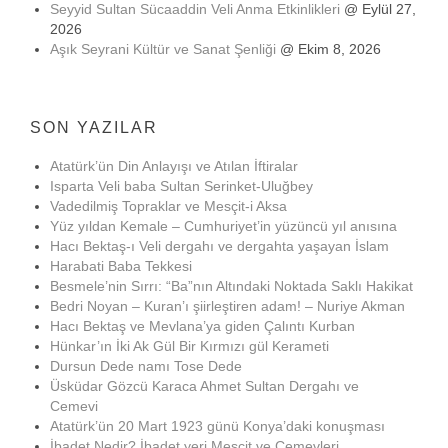
Seyyid Sultan Sücaaddin Veli Anma Etkinlikleri
@ Eylül 27,
2026
Aşık Seyrani Kültür ve Sanat Şenliği
@ Ekim 8, 2026
SON YAZILAR
Atatürk’ün Din Anlayışı ve Atılan İftiralar
Isparta Veli baba Sultan Serinket-Uluğbey
Vadedilmiş Topraklar ve Mesçit-i Aksa
Yüz yıldan Kemale – Cumhuriyet’in yüzüncü yıl anısına
Hacı Bektaş-ı Veli dergahı ve dergahta yaşayan İslam
Harabati Baba Tekkesi
Besmele’nin Sırrı: “Ba”nın Altındaki Noktada Saklı Hakikat
Bedri Noyan – Kuran’ı şiirleştiren adam! – Nuriye Akman
Hacı Bektaş ve Mevlana’ya giden Çalıntı Kurban
Hünkar’ın İki Ak Gül Bir Kırmızı gül Kerameti
Dursun Dede namı Tose Dede
Üsküdar Gözcü Karaca Ahmet Sultan Dergahı ve
Cemevi
Atatürk’ün 20 Mart 1923 günü Konya’daki konuşması
İbadet Nedir? İbadet yeri Mescit ve Cemevleri