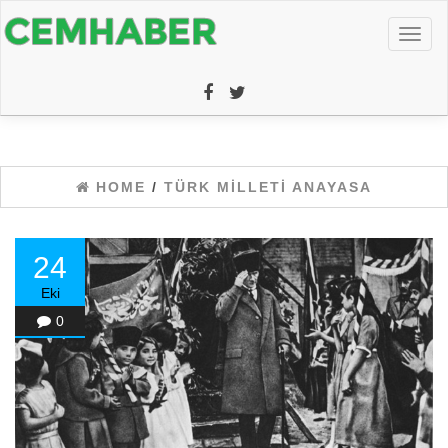
Toggl
naviga
HOME
/
TÜRK MILLETI ANAYASA
24
Eki
0