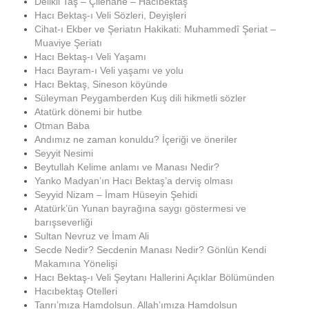
Delikli Taş – Çilehane – Hacıbektaş
Hacı Bektaş-ı Veli Sözleri, Deyişleri
Cihat-ı Ekber ve Şeriatın Hakikati: Muhammedî Şeriat –
Muaviye Şeriatı
Hacı Bektaş-ı Veli Yaşamı
Hacı Bayram-ı Veli yaşamı ve yolu
Hacı Bektaş, Sineson köyünde
Süleyman Peygamberden Kuş dili hikmetli sözler
Atatürk dönemi bir hutbe
Otman Baba
Andımız ne zaman konuldu? İçeriği ve öneriler
Seyyit Nesimi
Beytullah Kelime anlamı ve Manası Nedir?
Yanko Madyan’ın Hacı Bektaş’a derviş olması
Seyyid Nizam – İmam Hüseyin Şehidi
Atatürk’ün Yunan bayrağına saygı göstermesi ve
barışseverliği
Sultan Nevruz ve İmam Ali
Secde Nedir? Secdenin Manası Nedir? Gönlün Kendi
Makamına Yönelişi
Hacı Bektaş-ı Veli Şeytanı Hallerini Açıklar Bölümünden
Hacıbektaş Otelleri
Tanrı’mıza Hamdolsun. Allah’ımıza Hamdolsun