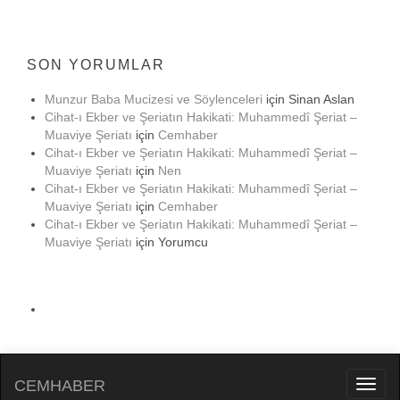
SON YORUMLAR
Munzur Baba Mucizesi ve Söylenceleri
için
Sinan Aslan
Cihat-ı Ekber ve Şeriatın Hakikati: Muhammedî Şeriat –
Muaviye Şeriatı
için
Cemhaber
Cihat-ı Ekber ve Şeriatın Hakikati: Muhammedî Şeriat –
Muaviye Şeriatı
için
Nen
Cihat-ı Ekber ve Şeriatın Hakikati: Muhammedî Şeriat –
Muaviye Şeriatı
için
Cemhaber
Cihat-ı Ekber ve Şeriatın Hakikati: Muhammedî Şeriat –
Muaviye Şeriatı
için
Yorumcu
CEMHABER
Toggl