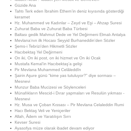
Güzide Ana
Tahtı Terk eden İbrahim Ethem’in deniz kıyısında gösterdiği
keramet
Hz. Muhammed ve Kadınlar – Zeyd ve Eşi – Ahzap Suresi
Zuhurat Baba ve Zuhurat Baba Türbesi
Baltası gedik Mahmut Dede ve Yel Değirmeni Elmalı Antalya
Mevlana’nın ilk Hocası Seyyid Burhaneddin’den Sözler
Şems-i Tebrizi’den Hikmetli Sözler
Hacıbektaş Yel Değirmeni
On iki, On iki post, on iki hizmet ve On iki Ocak
Mustafa Kemal’in Hacıbektaş’a gelişi
Pir Mevlana Muhammed Celâleddîn
Şairin Aşure günü “kime yas tutuluyor?” diye sorması –
Mesnevi
Munzur Baba Mucizesi ve Söylenceleri
Münafıkların Mescid-i Dırar yapmaları ve Resulün yıkması -
Mesnevi
Hz. Musa ve Çoban Kıssası – Pir Mevlana Celaleddin Rumi
Hacı Bektaş Veli ve Yeniçeriler
Allah, Âdem ve Yaratılışın Sırrı
Kevser Suresi
Ayasofya müze olarak ibadet devam ediyor