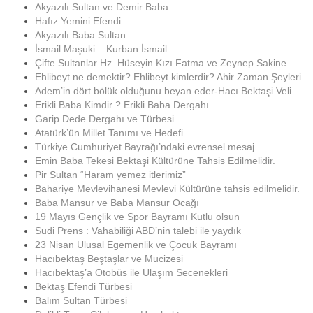
Akyazılı Sultan ve Demir Baba
Hafız Yemini Efendi
Akyazılı Baba Sultan
İsmail Maşuki – Kurban İsmail
Çifte Sultanlar Hz. Hüseyin Kızı Fatma ve Zeynep Sakine
Ehlibeyt ne demektir? Ehlibeyt kimlerdir? Ahir Zaman Şeyleri
Adem’in dört bölük olduğunu beyan eder-Hacı Bektaşi Veli
Erikli Baba Kimdir ? Erikli Baba Dergahı
Garip Dede Dergahı ve Türbesi
Atatürk’ün Millet Tanımı ve Hedefi
Türkiye Cumhuriyet Bayrağı’ndaki evrensel mesaj
Emin Baba Tekesi Bektaşi Kültürüne Tahsis Edilmelidir.
Pir Sultan “Haram yemez itlerimiz”
Bahariye Mevlevihanesi Mevlevi Kültürüne tahsis edilmelidir.
Baba Mansur ve Baba Mansur Ocağı
19 Mayıs Gençlik ve Spor Bayramı Kutlu olsun
Sudi Prens : Vahabiliği ABD’nin talebi ile yaydık
23 Nisan Ulusal Egemenlik ve Çocuk Bayramı
Hacıbektaş Beştaşlar ve Mucizesi
Hacıbektaş’a Otobüs ile Ulaşım Secenekleri
Bektaş Efendi Türbesi
Balım Sultan Türbesi