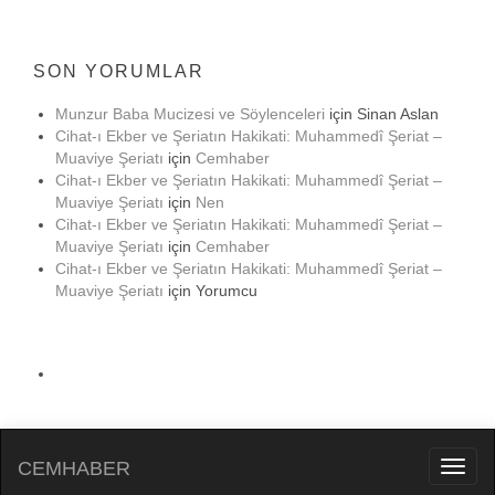
SON YORUMLAR
Munzur Baba Mucizesi ve Söylenceleri
için
Sinan Aslan
Cihat-ı Ekber ve Şeriatın Hakikati: Muhammedî Şeriat –
Muaviye Şeriatı
için
Cemhaber
Cihat-ı Ekber ve Şeriatın Hakikati: Muhammedî Şeriat –
Muaviye Şeriatı
için
Nen
Cihat-ı Ekber ve Şeriatın Hakikati: Muhammedî Şeriat –
Muaviye Şeriatı
için
Cemhaber
Cihat-ı Ekber ve Şeriatın Hakikati: Muhammedî Şeriat –
Muaviye Şeriatı
için
Yorumcu
CEMHABER
Toggl
naviga