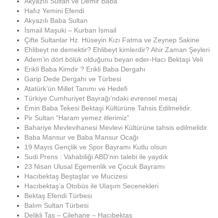
Akyazılı Sultan ve Demir Baba
Hafız Yemini Efendi
Akyazılı Baba Sultan
İsmail Maşuki – Kurban İsmail
Çifte Sultanlar Hz. Hüseyin Kızı Fatma ve Zeynep Sakine
Ehlibeyt ne demektir? Ehlibeyt kimlerdir? Ahir Zaman Şeyleri
Adem’in dört bölük olduğunu beyan eder-Hacı Bektaşi Veli
Erikli Baba Kimdir ? Erikli Baba Dergahı
Garip Dede Dergahı ve Türbesi
Atatürk’ün Millet Tanımı ve Hedefi
Türkiye Cumhuriyet Bayrağı’ndaki evrensel mesaj
Emin Baba Tekesi Bektaşi Kültürüne Tahsis Edilmelidir.
Pir Sultan “Haram yemez itlerimiz”
Bahariye Mevlevihanesi Mevlevi Kültürüne tahsis edilmelidir.
Baba Mansur ve Baba Mansur Ocağı
19 Mayıs Gençlik ve Spor Bayramı Kutlu olsun
Sudi Prens : Vahabiliği ABD’nin talebi ile yaydık
23 Nisan Ulusal Egemenlik ve Çocuk Bayramı
Hacıbektaş Beştaşlar ve Mucizesi
Hacıbektaş’a Otobüs ile Ulaşım Secenekleri
Bektaş Efendi Türbesi
Balım Sultan Türbesi
Delikli Taş – Çilehane – Hacıbektaş