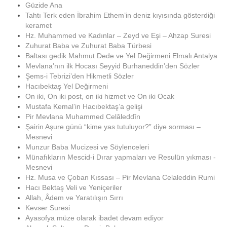
Güzide Ana
Tahtı Terk eden İbrahim Ethem’in deniz kıyısında gösterdiği
keramet
Hz. Muhammed ve Kadınlar – Zeyd ve Eşi – Ahzap Suresi
Zuhurat Baba ve Zuhurat Baba Türbesi
Baltası gedik Mahmut Dede ve Yel Değirmeni Elmalı Antalya
Mevlana’nın ilk Hocası Seyyid Burhaneddin’den Sözler
Şems-i Tebrizi’den Hikmetli Sözler
Hacıbektaş Yel Değirmeni
On iki, On iki post, on iki hizmet ve On iki Ocak
Mustafa Kemal’in Hacıbektaş’a gelişi
Pir Mevlana Muhammed Celâleddîn
Şairin Aşure günü “kime yas tutuluyor?” diye sorması –
Mesnevi
Munzur Baba Mucizesi ve Söylenceleri
Münafıkların Mescid-i Dırar yapmaları ve Resulün yıkması -
Mesnevi
Hz. Musa ve Çoban Kıssası – Pir Mevlana Celaleddin Rumi
Hacı Bektaş Veli ve Yeniçeriler
Allah, Âdem ve Yaratılışın Sırrı
Kevser Suresi
Ayasofya müze olarak ibadet devam ediyor