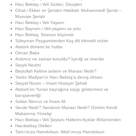
Hacı Bektaş-ı Veli Sözleri, Deyişleri
Cihat-ı Ekber ve Şeriatın Hakikati: Muhammedî Şeriat –
Muaviye Şeriatı
Hacı Bektaş-ı Veli Yaşamı
Hacı Bayram-ı Veli yaşamı ve yolu
Hacı Bektaş, Sineson köyünde
Süleyman Peygamberden Kuş dili hikmetli sözler
Atatürk dönemi bir hutbe
Otman Baba
Andımız ne zaman konuldu? İçeriği ve öneriler
Seyyit Nesimi
Beytullah Kelime anlamı ve Manası Nedir?
Yanko Madyan’ın Hacı Bektaş’a derviş olması
Seyyid Nizam – İmam Hüseyin Şehidi
Atatürk’ün Yunan bayrağına saygı göstermesi ve
barışseverliği
Sultan Nevruz ve İmam Ali
Secde Nedir? Secdenin Manası Nedir? Gönlün Kendi
Makamına Yönelişi
Hacı Bektaş-ı Veli Şeytanı Hallerini Açıklar Bölümünden
Hacıbektaş Otelleri
Tanrı’mıza Hamdolsun. Allah’ımıza Hamdolsun