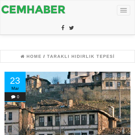
Toggl
naviga
HOME
/
TARAKLI HIDIRLIK TEPESI
23
Mar
0