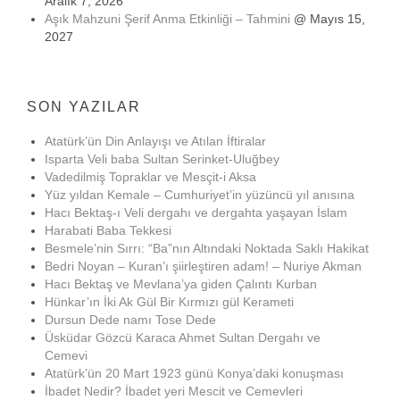
Aralık 7, 2026
Aşık Mahzuni Şerif Anma Etkinliği – Tahmini
@ Mayıs 15,
2027
SON YAZILAR
Atatürk’ün Din Anlayışı ve Atılan İftiralar
Isparta Veli baba Sultan Serinket-Uluğbey
Vadedilmiş Topraklar ve Mesçit-i Aksa
Yüz yıldan Kemale – Cumhuriyet’in yüzüncü yıl anısına
Hacı Bektaş-ı Veli dergahı ve dergahta yaşayan İslam
Harabati Baba Tekkesi
Besmele’nin Sırrı: “Ba”nın Altındaki Noktada Saklı Hakikat
Bedri Noyan – Kuran’ı şiirleştiren adam! – Nuriye Akman
Hacı Bektaş ve Mevlana’ya giden Çalıntı Kurban
Hünkar’ın İki Ak Gül Bir Kırmızı gül Kerameti
Dursun Dede namı Tose Dede
Üsküdar Gözcü Karaca Ahmet Sultan Dergahı ve
Cemevi
Atatürk’ün 20 Mart 1923 günü Konya’daki konuşması
İbadet Nedir? İbadet yeri Mescit ve Cemevleri