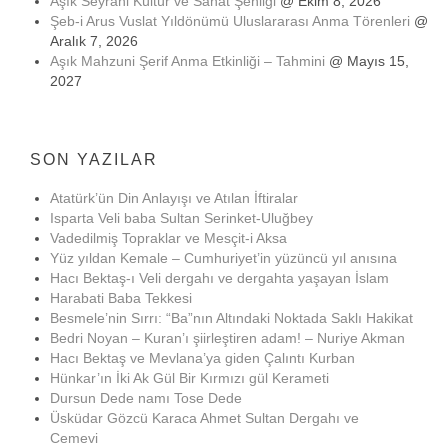
Aşık Seyrani Kültür ve Sanat Şenliği
@ Ekim 8, 2026
Şeb-i Arus Vuslat Yıldönümü Uluslararası Anma Törenleri
@
Aralık 7, 2026
Aşık Mahzuni Şerif Anma Etkinliği – Tahmini
@ Mayıs 15,
2027
SON YAZILAR
Atatürk’ün Din Anlayışı ve Atılan İftiralar
Isparta Veli baba Sultan Serinket-Uluğbey
Vadedilmiş Topraklar ve Mesçit-i Aksa
Yüz yıldan Kemale – Cumhuriyet’in yüzüncü yıl anısına
Hacı Bektaş-ı Veli dergahı ve dergahta yaşayan İslam
Harabati Baba Tekkesi
Besmele’nin Sırrı: “Ba”nın Altındaki Noktada Saklı Hakikat
Bedri Noyan – Kuran’ı şiirleştiren adam! – Nuriye Akman
Hacı Bektaş ve Mevlana’ya giden Çalıntı Kurban
Hünkar’ın İki Ak Gül Bir Kırmızı gül Kerameti
Dursun Dede namı Tose Dede
Üsküdar Gözcü Karaca Ahmet Sultan Dergahı ve
Cemevi