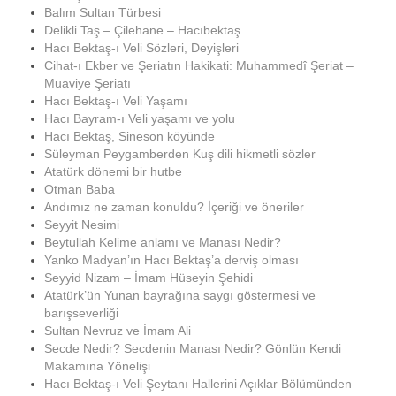
Balım Sultan Türbesi
Delikli Taş – Çilehane – Hacıbektaş
Hacı Bektaş-ı Veli Sözleri, Deyişleri
Cihat-ı Ekber ve Şeriatın Hakikati: Muhammedî Şeriat –
Muaviye Şeriatı
Hacı Bektaş-ı Veli Yaşamı
Hacı Bayram-ı Veli yaşamı ve yolu
Hacı Bektaş, Sineson köyünde
Süleyman Peygamberden Kuş dili hikmetli sözler
Atatürk dönemi bir hutbe
Otman Baba
Andımız ne zaman konuldu? İçeriği ve öneriler
Seyyit Nesimi
Beytullah Kelime anlamı ve Manası Nedir?
Yanko Madyan’ın Hacı Bektaş’a derviş olması
Seyyid Nizam – İmam Hüseyin Şehidi
Atatürk’ün Yunan bayrağına saygı göstermesi ve
barışseverliği
Sultan Nevruz ve İmam Ali
Secde Nedir? Secdenin Manası Nedir? Gönlün Kendi
Makamına Yönelişi
Hacı Bektaş-ı Veli Şeytanı Hallerini Açıklar Bölümünden