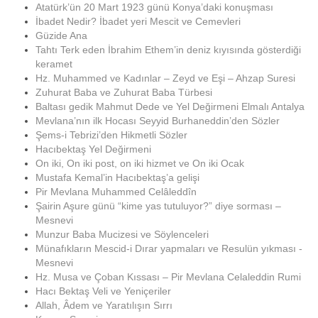
Atatürk’ün 20 Mart 1923 günü Konya’daki konuşması
İbadet Nedir? İbadet yeri Mescit ve Cemevleri
Güzide Ana
Tahtı Terk eden İbrahim Ethem’in deniz kıyısında gösterdiği
keramet
Hz. Muhammed ve Kadınlar – Zeyd ve Eşi – Ahzap Suresi
Zuhurat Baba ve Zuhurat Baba Türbesi
Baltası gedik Mahmut Dede ve Yel Değirmeni Elmalı Antalya
Mevlana’nın ilk Hocası Seyyid Burhaneddin’den Sözler
Şems-i Tebrizi’den Hikmetli Sözler
Hacıbektaş Yel Değirmeni
On iki, On iki post, on iki hizmet ve On iki Ocak
Mustafa Kemal’in Hacıbektaş’a gelişi
Pir Mevlana Muhammed Celâleddîn
Şairin Aşure günü “kime yas tutuluyor?” diye sorması –
Mesnevi
Munzur Baba Mucizesi ve Söylenceleri
Münafıkların Mescid-i Dırar yapmaları ve Resulün yıkması -
Mesnevi
Hz. Musa ve Çoban Kıssası – Pir Mevlana Celaleddin Rumi
Hacı Bektaş Veli ve Yeniçeriler
Allah, Âdem ve Yaratılışın Sırrı