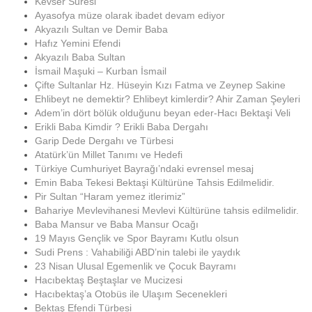
Kevser Suresi
Ayasofya müze olarak ibadet devam ediyor
Akyazılı Sultan ve Demir Baba
Hafız Yemini Efendi
Akyazılı Baba Sultan
İsmail Maşuki – Kurban İsmail
Çifte Sultanlar Hz. Hüseyin Kızı Fatma ve Zeynep Sakine
Ehlibeyt ne demektir? Ehlibeyt kimlerdir? Ahir Zaman Şeyleri
Adem’in dört bölük olduğunu beyan eder-Hacı Bektaşi Veli
Erikli Baba Kimdir ? Erikli Baba Dergahı
Garip Dede Dergahı ve Türbesi
Atatürk’ün Millet Tanımı ve Hedefi
Türkiye Cumhuriyet Bayrağı’ndaki evrensel mesaj
Emin Baba Tekesi Bektaşi Kültürüne Tahsis Edilmelidir.
Pir Sultan “Haram yemez itlerimiz”
Bahariye Mevlevihanesi Mevlevi Kültürüne tahsis edilmelidir.
Baba Mansur ve Baba Mansur Ocağı
19 Mayıs Gençlik ve Spor Bayramı Kutlu olsun
Sudi Prens : Vahabiliği ABD’nin talebi ile yaydık
23 Nisan Ulusal Egemenlik ve Çocuk Bayramı
Hacıbektaş Beştaşlar ve Mucizesi
Hacıbektaş’a Otobüs ile Ulaşım Secenekleri
Bektaş Efendi Türbesi