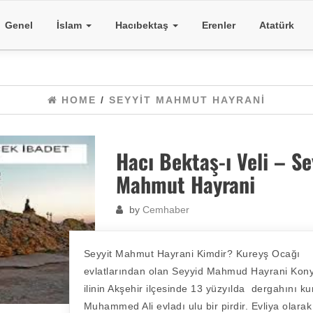
Genel
İslam
Hacıbektaş
Erenler
Atatürk
HOME
/
SEYYIT MAHMUT HAYRANI
Hacı Bektaş-ı Veli – Se
Mahmut Hayrani
by
Cemhaber
Seyyit Mahmut Hayrani Kimdir? Kureyş Ocağı
evlatlarından olan Seyyid Mahmud Hayrani Kon
ilinin Akşehir ilçesinde 13 yüzyılda dergahını k
Muhammed Ali evladı ulu bir pirdir. Evliya olarak