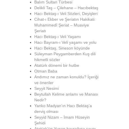
Balım Sultan Türbesi
Delikli Taş – Çilehane – Hacıbektaş
Hacı Bektaş-ı Veli Sözleri, Deyişleri
Cihat-ı Ekber ve Şeriatın Hakikati:
Muhammedî Şeriat – Muaviye
Şeriatı
Hacı Bektaş-ı Veli Yaşamı
Hacı Bayram-ı Veli yaşamı ve yolu
Hacı Bektaş, Sineson köyünde
Süleyman Peygamberden Kuş dili
hikmetli sözler
Atatürk dönemi bir hutbe
Otman Baba
Andımız ne zaman konuldu? İçeriği
ve öneriler
Seyyit Nesimi
Beytullah Kelime anlamı ve Manası
Nedir?
Yanko Madyan’ın Hacı Bektaş’a
derviş olması
Seyyid Nizam – İmam Hüseyin
Şehidi
Atatürk’ün Yunan bayrağına saygı