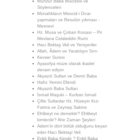
Munzur Baba Mucizesi ve
Söylenceleri
Münafıkların Mescid-i Dırar
yapmaları ve Resulün yıkması -
Mesnevi
Hz. Musa ve Çoban Kıssası – Pir
Mevlana Celaleddin Rumi
Hacı Bektaş Veli ve Yeniçeriler
Allah, Âdem ve Yaratılışın Sırrı
Kevser Suresi
Ayasofya müze olarak ibadet
devam ediyor
Akyazılı Sultan ve Demir Baba
Hafız Yemini Efendi
Akyazılı Baba Sultan
İsmail Maşuki – Kurban İsmail
Çifte Sultanlar Hz. Hüseyin Kızı
Fatma ve Zeynep Sakine
Ehlibeyt ne demektir? Ehlibeyt
kimlerdir? Ahir Zaman Şeyleri
Adem’in dört bölük olduğunu beyan
eder-Hacı Bektaşi Veli
Erikli Baba Kimdir ? Erikli Baba