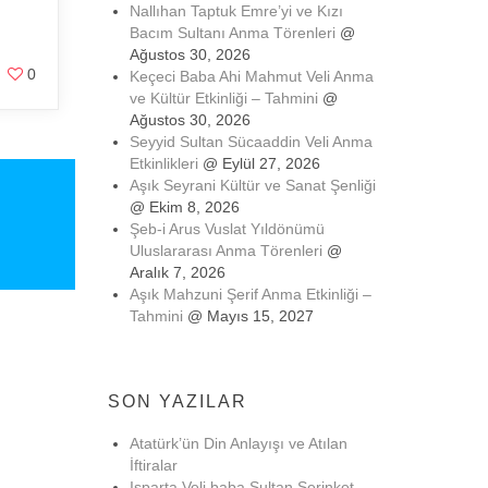
Nallıhan Taptuk Emre’yi ve Kızı
Bacım Sultanı Anma Törenleri
@
Ağustos 30, 2026
0
Keçeci Baba Ahi Mahmut Veli Anma
ve Kültür Etkinliği – Tahmini
@
Ağustos 30, 2026
Seyyid Sultan Sücaaddin Veli Anma
Etkinlikleri
@ Eylül 27, 2026
Aşık Seyrani Kültür ve Sanat Şenliği
@ Ekim 8, 2026
Şeb-i Arus Vuslat Yıldönümü
Uluslararası Anma Törenleri
@
Aralık 7, 2026
Aşık Mahzuni Şerif Anma Etkinliği –
Tahmini
@ Mayıs 15, 2027
SON YAZILAR
Atatürk’ün Din Anlayışı ve Atılan
İftiralar
Isparta Veli baba Sultan Serinket-