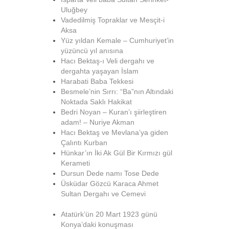
Uluğbey
Vadedilmiş Topraklar ve Mesçit-i
Aksa
Yüz yıldan Kemale – Cumhuriyet’in
yüzüncü yıl anısına
Hacı Bektaş-ı Veli dergahı ve
dergahta yaşayan İslam
Harabati Baba Tekkesi
Besmele’nin Sırrı: “Ba”nın Altındaki
Noktada Saklı Hakikat
Bedri Noyan – Kuran’ı şiirleştiren
adam! – Nuriye Akman
Hacı Bektaş ve Mevlana’ya giden
Çalıntı Kurban
Hünkar’ın İki Ak Gül Bir Kırmızı gül
Kerameti
Dursun Dede namı Tose Dede
Üsküdar Gözcü Karaca Ahmet
Sultan Dergahı ve Cemevi
Atatürk’ün 20 Mart 1923 günü
Konya’daki konuşması