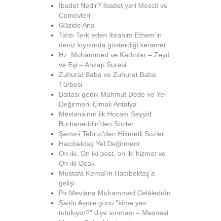
İbadet Nedir? İbadet yeri Mescit ve
Cemevleri
Güzide Ana
Tahtı Terk eden İbrahim Ethem’in
deniz kıyısında gösterdiği keramet
Hz. Muhammed ve Kadınlar – Zeyd
ve Eşi – Ahzap Suresi
Zuhurat Baba ve Zuhurat Baba
Türbesi
Baltası gedik Mahmut Dede ve Yel
Değirmeni Elmalı Antalya
Mevlana’nın ilk Hocası Seyyid
Burhaneddin’den Sözler
Şems-i Tebrizi’den Hikmetli Sözler
Hacıbektaş Yel Değirmeni
On iki, On iki post, on iki hizmet ve
On iki Ocak
Mustafa Kemal’in Hacıbektaş’a
gelişi
Pir Mevlana Muhammed Celâleddîn
Şairin Aşure günü “kime yas
tutuluyor?” diye sorması – Mesnevi