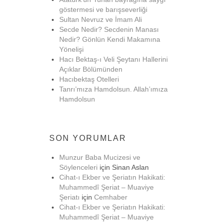
göstermesi ve barışseverliği
Sultan Nevruz ve İmam Ali
Secde Nedir? Secdenin Manası
Nedir? Gönlün Kendi Makamına
Yönelişi
Hacı Bektaş-ı Veli Şeytanı Hallerini
Açıklar Bölümünden
Hacıbektaş Otelleri
Tanrı’mıza Hamdolsun. Allah’ımıza
Hamdolsun
SON YORUMLAR
Munzur Baba Mucizesi ve
Söylenceleri
için
Sinan Aslan
Cihat-ı Ekber ve Şeriatın Hakikati:
Muhammedî Şeriat – Muaviye
Şeriatı
için
Cemhaber
Cihat-ı Ekber ve Şeriatın Hakikati:
Muhammedî Şeriat – Muaviye