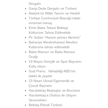
Dergahı
Garip Dede Dergahı ve Türbesi
Atatürk’ün Millet Tanımı ve Hedefi
Türkiye Cumhuriyet Bayrağı’ndaki
evrensel mesaj
Emin Baba Tekesi Bektaşi
Kültürüne Tahsis Edilmelidir.
Pir Sultan “Haram yemez itlerimiz”
Bahariye Mevlevihanesi Mevlevi
Kültürüne tahsis edilmelidir.
Baba Mansur ve Baba Mansur
Ocağı
19 Mayıs Gençlik ve Spor Bayramı
Kutlu olsun
Sudi Prens : Vahabiliği ABD’nin
talebi ile yaydık
23 Nisan Ulusal Egemenlik ve
Çocuk Bayramı
Hacıbektaş Beştaşlar ve Mucizesi
Hacıbektaş’a Otobüs ile Ulaşım
Secenekleri
Bektaş Efendi Türbesi