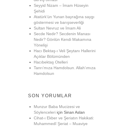
Seyyid Nizam – İmam Hüseyin
Şehidi
Atatürk’ün Yunan bayrağına saygı
göstermesi ve barışseverliği
Sultan Nevruz ve İmam Ali
Secde Nedir? Secdenin Manası
Nedir? Gönlün Kendi Makamına
Yönelişi
Hacı Bektaş-ı Veli Şeytanı Hallerini
Açıklar Bölümünden
Hacıbektaş Otelleri
Tanrı’mıza Hamdolsun. Allah’ımıza
Hamdolsun
SON YORUMLAR
Munzur Baba Mucizesi ve
Söylenceleri
için
Sinan Aslan
Cihat-ı Ekber ve Şeriatın Hakikati:
Muhammedî Şeriat – Muaviye