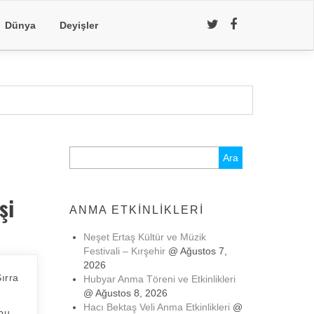
Dünya
Deyişler
Arama:
şi
ANMA ETKINLIKLERI
Neşet Ertaş Kültür ve Müzik
Festivali – Kırşehir
@ Ağustos 7,
2026
ırra
Hubyar Anma Töreni ve Etkinlikleri
@ Ağustos 8, 2026
Hacı Bektaş Veli Anma Etkinlikleri
@
 bu