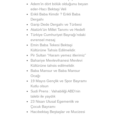
Adem’in dört bölük olduğunu beyan
eder-Hacı Bektaşi Veli
Erikli Baba Kimdir ? Erikli Baba
Dergahı
Garip Dede Dergahı ve Türbesi
Atatürk’ün Millet Tanımı ve Hedefi
Türkiye Cumhuriyet Bayrağı’ndaki
evrensel mesaj
Emin Baba Tekesi Bektaşi
Kültürüne Tahsis Edilmelidir.
Pir Sultan “Haram yemez itlerimiz”
Bahariye Mevlevihanesi Mevlevi
Kültürüne tahsis edilmelidir.
Baba Mansur ve Baba Mansur
Ocağı
19 Mayıs Gençlik ve Spor Bayramı
Kutlu olsun
Sudi Prens : Vahabiliği ABD’nin
talebi ile yaydık
23 Nisan Ulusal Egemenlik ve
Çocuk Bayramı
Hacıbektaş Beştaşlar ve Mucizesi