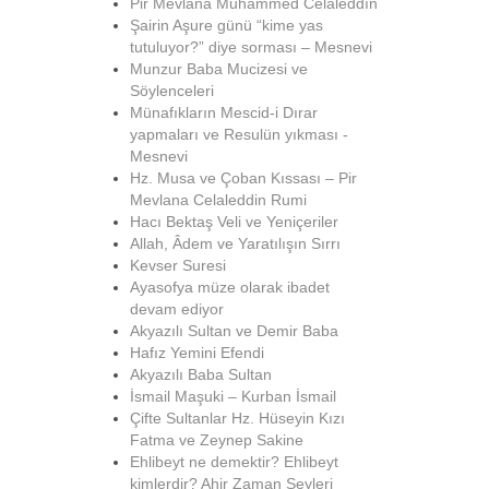
Pir Mevlana Muhammed Celâleddîn
Şairin Aşure günü “kime yas
tutuluyor?” diye sorması – Mesnevi
Munzur Baba Mucizesi ve
Söylenceleri
Münafıkların Mescid-i Dırar
yapmaları ve Resulün yıkması -
Mesnevi
Hz. Musa ve Çoban Kıssası – Pir
Mevlana Celaleddin Rumi
Hacı Bektaş Veli ve Yeniçeriler
Allah, Âdem ve Yaratılışın Sırrı
Kevser Suresi
Ayasofya müze olarak ibadet
devam ediyor
Akyazılı Sultan ve Demir Baba
Hafız Yemini Efendi
Akyazılı Baba Sultan
İsmail Maşuki – Kurban İsmail
Çifte Sultanlar Hz. Hüseyin Kızı
Fatma ve Zeynep Sakine
Ehlibeyt ne demektir? Ehlibeyt
kimlerdir? Ahir Zaman Şeyleri