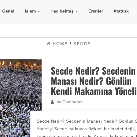
Genel
İslam
Hacıbektaş
Erenler
Atatürk
HOME
/
SECDE
Secde Nedir? Secdenin
Manası Nedir? Gönlün
Kendi Makamına Yöneli
by
Cemhaber
Secde Nedir? Secdenin Manası Nedir? Gönlün S
Yönelişi Secde, yalnızca fiziksel bir ibadet değil,
kendi özüne yöneliş halidir. Arapça kökenli olan