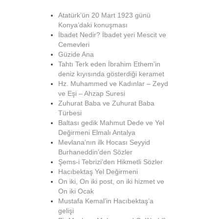
Atatürk’ün 20 Mart 1923 günü
Konya’daki konuşması
İbadet Nedir? İbadet yeri Mescit ve
Cemevleri
Güzide Ana
Tahtı Terk eden İbrahim Ethem’in
deniz kıyısında gösterdiği keramet
Hz. Muhammed ve Kadınlar – Zeyd
ve Eşi – Ahzap Suresi
Zuhurat Baba ve Zuhurat Baba
Türbesi
Baltası gedik Mahmut Dede ve Yel
Değirmeni Elmalı Antalya
Mevlana’nın ilk Hocası Seyyid
Burhaneddin’den Sözler
Şems-i Tebrizi’den Hikmetli Sözler
Hacıbektaş Yel Değirmeni
On iki, On iki post, on iki hizmet ve
On iki Ocak
Mustafa Kemal’in Hacıbektaş’a
gelişi