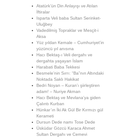
Atatürk’ün Din Anlayışı ve Atılan
İftiralar
Isparta Veli baba Sultan Serinket-
Uluğbey
Vadedilmiş Topraklar ve Mesçit-i
Aksa
Yüz yıldan Kemale – Cumhuriyet’in
yüzüncü yıl anısına
Hacı Bektaş-ı Veli dergahı ve
dergahta yaşayan İslam
Harabati Baba Tekkesi
Besmele’nin Sırrı: “Ba”nın Altındaki
Noktada Saklı Hakikat
Bedri Noyan – Kuran’ı şiirleştiren
adam! – Nuriye Akman
Hacı Bektaş ve Mevlana’ya giden
Çalıntı Kurban
Hünkar’ın İki Ak Gül Bir Kırmızı gül
Kerameti
Dursun Dede namı Tose Dede
Üsküdar Gözcü Karaca Ahmet
Sultan Dergahı ve Cemevi