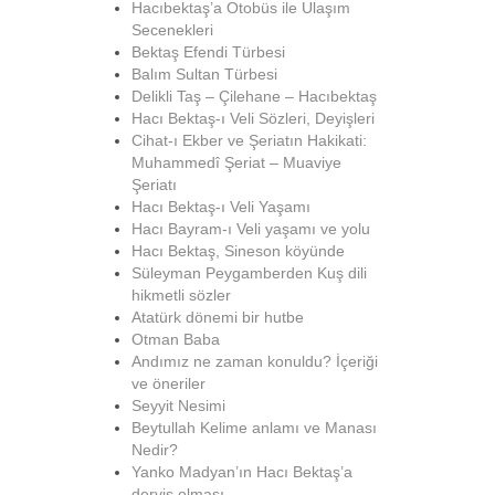
Hacıbektaş’a Otobüs ile Ulaşım
Secenekleri
Bektaş Efendi Türbesi
Balım Sultan Türbesi
Delikli Taş – Çilehane – Hacıbektaş
Hacı Bektaş-ı Veli Sözleri, Deyişleri
Cihat-ı Ekber ve Şeriatın Hakikati:
Muhammedî Şeriat – Muaviye
Şeriatı
Hacı Bektaş-ı Veli Yaşamı
Hacı Bayram-ı Veli yaşamı ve yolu
Hacı Bektaş, Sineson köyünde
Süleyman Peygamberden Kuş dili
hikmetli sözler
Atatürk dönemi bir hutbe
Otman Baba
Andımız ne zaman konuldu? İçeriği
ve öneriler
Seyyit Nesimi
Beytullah Kelime anlamı ve Manası
Nedir?
Yanko Madyan’ın Hacı Bektaş’a
derviş olması