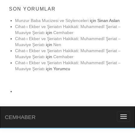
SON YORUMLAR
Munzur Baba Mucizesi ve Söylenceleri
için
Sinan Aslan
Cihat-ı Ekber ve Şeriatın Hakikati: Muhammedî Şeriat –
Muaviye Şeriatı
için
Cemhaber
Cihat-ı Ekber ve Şeriatın Hakikati: Muhammedî Şeriat –
Muaviye Şeriatı
için
Nen
Cihat-ı Ekber ve Şeriatın Hakikati: Muhammedî Şeriat –
Muaviye Şeriatı
için
Cemhaber
Cihat-ı Ekber ve Şeriatın Hakikati: Muhammedî Şeriat –
Muaviye Şeriatı
için
Yorumcu
CEMHABER
Toggl
naviga