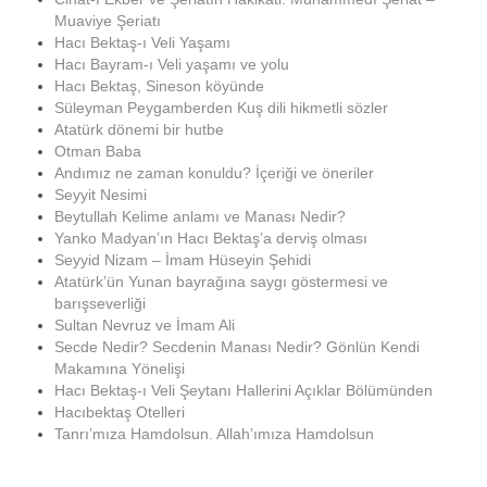
Muaviye Şeriatı
Hacı Bektaş-ı Veli Yaşamı
Hacı Bayram-ı Veli yaşamı ve yolu
Hacı Bektaş, Sineson köyünde
Süleyman Peygamberden Kuş dili hikmetli sözler
Atatürk dönemi bir hutbe
Otman Baba
Andımız ne zaman konuldu? İçeriği ve öneriler
Seyyit Nesimi
Beytullah Kelime anlamı ve Manası Nedir?
Yanko Madyan’ın Hacı Bektaş’a derviş olması
Seyyid Nizam – İmam Hüseyin Şehidi
Atatürk’ün Yunan bayrağına saygı göstermesi ve
barışseverliği
Sultan Nevruz ve İmam Ali
Secde Nedir? Secdenin Manası Nedir? Gönlün Kendi
Makamına Yönelişi
Hacı Bektaş-ı Veli Şeytanı Hallerini Açıklar Bölümünden
Hacıbektaş Otelleri
Tanrı’mıza Hamdolsun. Allah’ımıza Hamdolsun