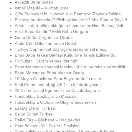
Akyazılı Baba Sultan
İsmail Maşuki – Kurban İsmail
Çifte Sultanlar Hz. Hüseyin Kızı Fatma ve Zeynep Sakine
Ehlibeyt ne demektir? Ehlibeyt kimlerdir? Ahir Zaman Şeyleri
Adem’in dört bölük olduğunu beyan eder-Hacı Bektaşi Veli
Erikli Baba Kimdir ? Erikli Baba Dergahı
Garip Dede Dergahı ve Türbesi
Atatürk’ün Millet Tanımı ve Hedefi
Türkiye Cumhuriyet Bayrağı’ndaki evrensel mesaj
Emin Baba Tekesi Bektaşi Kültürüne Tahsis Edilmelidir.
Pir Sultan “Haram yemez itlerimiz”
Bahariye Mevlevihanesi Mevlevi Kültürüne tahsis edilmelidir.
Baba Mansur ve Baba Mansur Ocağı
19 Mayıs Gençlik ve Spor Bayramı Kutlu olsun
Sudi Prens : Vahabiliği ABD’nin talebi ile yaydık
23 Nisan Ulusal Egemenlik ve Çocuk Bayramı
Hacıbektaş Beştaşlar ve Mucizesi
Hacıbektaş’a Otobüs ile Ulaşım Secenekleri
Bektaş Efendi Türbesi
Balım Sultan Türbesi
Delikli Taş – Çilehane – Hacıbektaş
Hacı Bektaş-ı Veli Sözleri, Deyişleri
Cihat-ı Ekber ve Şeriatın Hakikati: Muhammedî Şeriat –