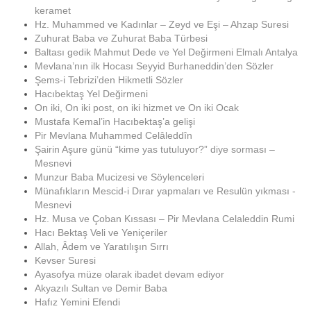
keramet
Hz. Muhammed ve Kadınlar – Zeyd ve Eşi – Ahzap Suresi
Zuhurat Baba ve Zuhurat Baba Türbesi
Baltası gedik Mahmut Dede ve Yel Değirmeni Elmalı Antalya
Mevlana’nın ilk Hocası Seyyid Burhaneddin’den Sözler
Şems-i Tebrizi’den Hikmetli Sözler
Hacıbektaş Yel Değirmeni
On iki, On iki post, on iki hizmet ve On iki Ocak
Mustafa Kemal’in Hacıbektaş’a gelişi
Pir Mevlana Muhammed Celâleddîn
Şairin Aşure günü “kime yas tutuluyor?” diye sorması –
Mesnevi
Munzur Baba Mucizesi ve Söylenceleri
Münafıkların Mescid-i Dırar yapmaları ve Resulün yıkması -
Mesnevi
Hz. Musa ve Çoban Kıssası – Pir Mevlana Celaleddin Rumi
Hacı Bektaş Veli ve Yeniçeriler
Allah, Âdem ve Yaratılışın Sırrı
Kevser Suresi
Ayasofya müze olarak ibadet devam ediyor
Akyazılı Sultan ve Demir Baba
Hafız Yemini Efendi