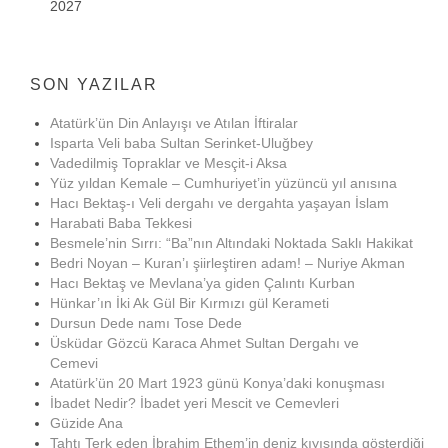
2027
SON YAZILAR
Atatürk’ün Din Anlayışı ve Atılan İftiralar
Isparta Veli baba Sultan Serinket-Uluğbey
Vadedilmiş Topraklar ve Mesçit-i Aksa
Yüz yıldan Kemale – Cumhuriyet’in yüzüncü yıl anısına
Hacı Bektaş-ı Veli dergahı ve dergahta yaşayan İslam
Harabati Baba Tekkesi
Besmele’nin Sırrı: “Ba”nın Altındaki Noktada Saklı Hakikat
Bedri Noyan – Kuran’ı şiirleştiren adam! – Nuriye Akman
Hacı Bektaş ve Mevlana’ya giden Çalıntı Kurban
Hünkar’ın İki Ak Gül Bir Kırmızı gül Kerameti
Dursun Dede namı Tose Dede
Üsküdar Gözcü Karaca Ahmet Sultan Dergahı ve
Cemevi
Atatürk’ün 20 Mart 1923 günü Konya’daki konuşması
İbadet Nedir? İbadet yeri Mescit ve Cemevleri
Güzide Ana
Tahtı Terk eden İbrahim Ethem’in deniz kıyısında gösterdiği