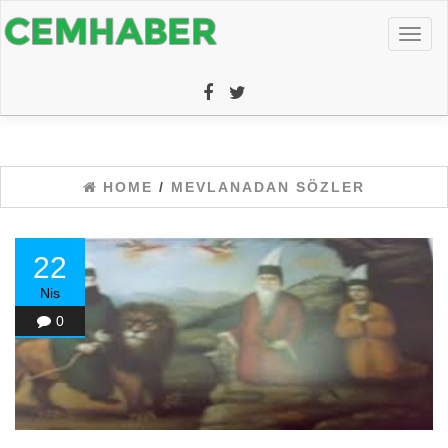
Toggl
naviga
HOME
/
MEVLANADAN SÖZLER
22
Nis
0