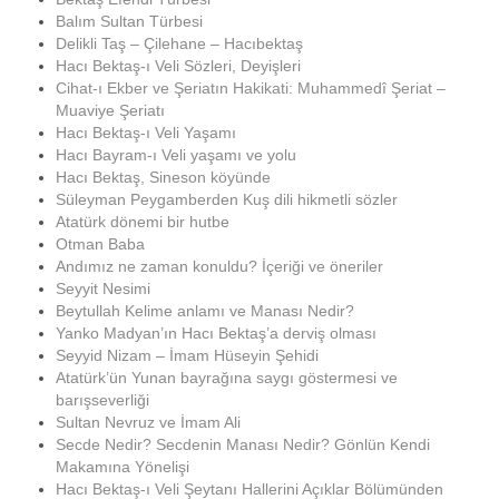
Balım Sultan Türbesi
Delikli Taş – Çilehane – Hacıbektaş
Hacı Bektaş-ı Veli Sözleri, Deyişleri
Cihat-ı Ekber ve Şeriatın Hakikati: Muhammedî Şeriat –
Muaviye Şeriatı
Hacı Bektaş-ı Veli Yaşamı
Hacı Bayram-ı Veli yaşamı ve yolu
Hacı Bektaş, Sineson köyünde
Süleyman Peygamberden Kuş dili hikmetli sözler
Atatürk dönemi bir hutbe
Otman Baba
Andımız ne zaman konuldu? İçeriği ve öneriler
Seyyit Nesimi
Beytullah Kelime anlamı ve Manası Nedir?
Yanko Madyan’ın Hacı Bektaş’a derviş olması
Seyyid Nizam – İmam Hüseyin Şehidi
Atatürk’ün Yunan bayrağına saygı göstermesi ve
barışseverliği
Sultan Nevruz ve İmam Ali
Secde Nedir? Secdenin Manası Nedir? Gönlün Kendi
Makamına Yönelişi
Hacı Bektaş-ı Veli Şeytanı Hallerini Açıklar Bölümünden