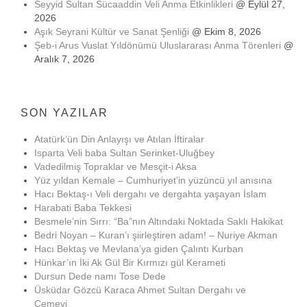
Seyyid Sultan Sücaaddin Veli Anma Etkinlikleri
@ Eylül 27,
2026
Aşık Seyrani Kültür ve Sanat Şenliği
@ Ekim 8, 2026
Şeb-i Arus Vuslat Yıldönümü Uluslararası Anma Törenleri
@
Aralık 7, 2026
SON YAZILAR
Atatürk’ün Din Anlayışı ve Atılan İftiralar
Isparta Veli baba Sultan Serinket-Uluğbey
Vadedilmiş Topraklar ve Mesçit-i Aksa
Yüz yıldan Kemale – Cumhuriyet’in yüzüncü yıl anısına
Hacı Bektaş-ı Veli dergahı ve dergahta yaşayan İslam
Harabati Baba Tekkesi
Besmele’nin Sırrı: “Ba”nın Altındaki Noktada Saklı Hakikat
Bedri Noyan – Kuran’ı şiirleştiren adam! – Nuriye Akman
Hacı Bektaş ve Mevlana’ya giden Çalıntı Kurban
Hünkar’ın İki Ak Gül Bir Kırmızı gül Kerameti
Dursun Dede namı Tose Dede
Üsküdar Gözcü Karaca Ahmet Sultan Dergahı ve
Cemevi