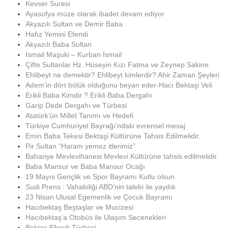
Kevser Suresi
Ayasofya müze olarak ibadet devam ediyor
Akyazılı Sultan ve Demir Baba
Hafız Yemini Efendi
Akyazılı Baba Sultan
İsmail Maşuki – Kurban İsmail
Çifte Sultanlar Hz. Hüseyin Kızı Fatma ve Zeynep Sakine
Ehlibeyt ne demektir? Ehlibeyt kimlerdir? Ahir Zaman Şeyleri
Adem’in dört bölük olduğunu beyan eder-Hacı Bektaşi Veli
Erikli Baba Kimdir ? Erikli Baba Dergahı
Garip Dede Dergahı ve Türbesi
Atatürk’ün Millet Tanımı ve Hedefi
Türkiye Cumhuriyet Bayrağı’ndaki evrensel mesaj
Emin Baba Tekesi Bektaşi Kültürüne Tahsis Edilmelidir.
Pir Sultan “Haram yemez itlerimiz”
Bahariye Mevlevihanesi Mevlevi Kültürüne tahsis edilmelidir.
Baba Mansur ve Baba Mansur Ocağı
19 Mayıs Gençlik ve Spor Bayramı Kutlu olsun
Sudi Prens : Vahabiliği ABD’nin talebi ile yaydık
23 Nisan Ulusal Egemenlik ve Çocuk Bayramı
Hacıbektaş Beştaşlar ve Mucizesi
Hacıbektaş’a Otobüs ile Ulaşım Secenekleri
Bektaş Efendi Türbesi