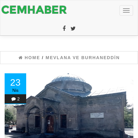
Toggl
naviga
HOME
/
MEVLANA VE BURHANEDDIN
23
Nis
2