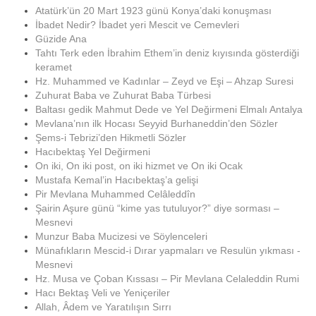
Atatürk’ün 20 Mart 1923 günü Konya’daki konuşması
İbadet Nedir? İbadet yeri Mescit ve Cemevleri
Güzide Ana
Tahtı Terk eden İbrahim Ethem’in deniz kıyısında gösterdiği
keramet
Hz. Muhammed ve Kadınlar – Zeyd ve Eşi – Ahzap Suresi
Zuhurat Baba ve Zuhurat Baba Türbesi
Baltası gedik Mahmut Dede ve Yel Değirmeni Elmalı Antalya
Mevlana’nın ilk Hocası Seyyid Burhaneddin’den Sözler
Şems-i Tebrizi’den Hikmetli Sözler
Hacıbektaş Yel Değirmeni
On iki, On iki post, on iki hizmet ve On iki Ocak
Mustafa Kemal’in Hacıbektaş’a gelişi
Pir Mevlana Muhammed Celâleddîn
Şairin Aşure günü “kime yas tutuluyor?” diye sorması –
Mesnevi
Munzur Baba Mucizesi ve Söylenceleri
Münafıkların Mescid-i Dırar yapmaları ve Resulün yıkması -
Mesnevi
Hz. Musa ve Çoban Kıssası – Pir Mevlana Celaleddin Rumi
Hacı Bektaş Veli ve Yeniçeriler
Allah, Âdem ve Yaratılışın Sırrı