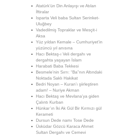
Atatürk’ün Din Anlayışı ve Atılan
İftiralar
Isparta Veli baba Sultan Serinket-
Uluğbey
Vadedilmiş Topraklar ve Mesçit-i
Aksa
Yüz yıldan Kemale – Cumhuriyet’in
yüzüncü yıl anısına
Hacı Bektaş-ı Veli dergahı ve
dergahta yaşayan İslam
Harabati Baba Tekkesi
Besmele’nin Sırrı: “Ba”nın Altındaki
Noktada Saklı Hakikat
Bedri Noyan – Kuran’ı şiirleştiren
adam! – Nuriye Akman
Hacı Bektaş ve Mevlana’ya giden
Çalıntı Kurban
Hünkar’ın İki Ak Gül Bir Kırmızı gül
Kerameti
Dursun Dede namı Tose Dede
Üsküdar Gözcü Karaca Ahmet
Sultan Dergahı ve Cemevi