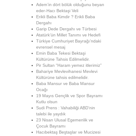
Adem’in dört bölük olduğunu beyan
eder-Hacı Bektaşi Veli
Erikli Baba Kimdir ? Erikli Baba
Dergahı
Garip Dede Dergahı ve Türbesi
Atatürk’ün Millet Tanımı ve Hedefi
Türkiye Cumhuriyet Bayrağı’ndaki
evrensel mesaj
Emin Baba Tekesi Bektaşi
Kültürüne Tahsis Edilmelidir.
Pir Sultan “Haram yemez itlerimiz”
Bahariye Mevlevihanesi Mevlevi
Kültürüne tahsis edilmelidir.
Baba Mansur ve Baba Mansur
Ocağı
19 Mayıs Gençlik ve Spor Bayramı
Kutlu olsun
Sudi Prens : Vahabiliği ABD’nin
talebi ile yaydık
23 Nisan Ulusal Egemenlik ve
Çocuk Bayramı
Hacıbektaş Beştaşlar ve Mucizesi