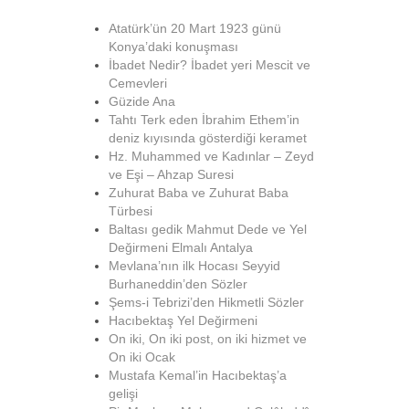
Atatürk’ün 20 Mart 1923 günü
Konya’daki konuşması
İbadet Nedir? İbadet yeri Mescit ve
Cemevleri
Güzide Ana
Tahtı Terk eden İbrahim Ethem’in
deniz kıyısında gösterdiği keramet
Hz. Muhammed ve Kadınlar – Zeyd
ve Eşi – Ahzap Suresi
Zuhurat Baba ve Zuhurat Baba
Türbesi
Baltası gedik Mahmut Dede ve Yel
Değirmeni Elmalı Antalya
Mevlana’nın ilk Hocası Seyyid
Burhaneddin’den Sözler
Şems-i Tebrizi’den Hikmetli Sözler
Hacıbektaş Yel Değirmeni
On iki, On iki post, on iki hizmet ve
On iki Ocak
Mustafa Kemal’in Hacıbektaş’a
gelişi