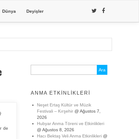
Dünya
Deyişler
e
Arama:
ANMA ETKINLIKLERI
Neşet Ertaş Kültür ve Müzik
Festivali – Kırşehir
@ Ağustos 7,
ş
2026
Hubyar Anma Töreni ve Etkinlikleri
ir de
@ Ağustos 8, 2026
Hacı Bektaş Veli Anma Etkinlikleri
@