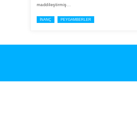
maddileştirmiş…
İNANÇ
PEYGAMBERLER