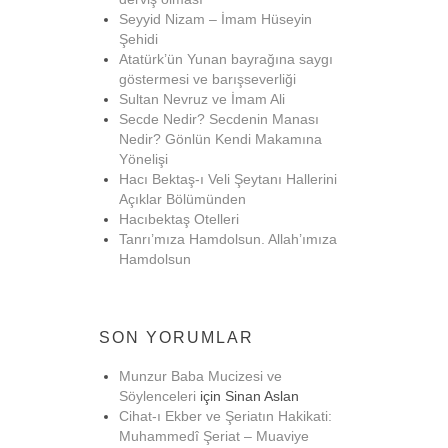
Seyyid Nizam – İmam Hüseyin
Şehidi
Atatürk’ün Yunan bayrağına saygı
göstermesi ve barışseverliği
Sultan Nevruz ve İmam Ali
Secde Nedir? Secdenin Manası
Nedir? Gönlün Kendi Makamına
Yönelişi
Hacı Bektaş-ı Veli Şeytanı Hallerini
Açıklar Bölümünden
Hacıbektaş Otelleri
Tanrı’mıza Hamdolsun. Allah’ımıza
Hamdolsun
SON YORUMLAR
Munzur Baba Mucizesi ve
Söylenceleri
için
Sinan Aslan
Cihat-ı Ekber ve Şeriatın Hakikati:
Muhammedî Şeriat – Muaviye