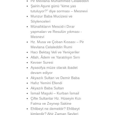
Pir Mevlana Muhammed Celâleddîn
Şairin Aşure günü “kime yas
tutuluyor?” diye sorması – Mesnevi
Munzur Baba Mucizesi ve
Söylenceleri
Münafıkların Mescid-i Dırar
yapmaları ve Resulün yıkması -
Mesnevi
Hz. Musa ve Çoban Kıssası – Pir
Mevlana Celaleddin Rumi
Hacı Bektaş Veli ve Yeniçeriler
Allah, Âdem ve Yaratılışın Sırrı
Kevser Suresi
Ayasofya müze olarak ibadet
devam ediyor
Akyazılı Sultan ve Demir Baba
Hafız Yemini Efendi
Akyazılı Baba Sultan
İsmail Maşuki – Kurban İsmail
Çifte Sultanlar Hz. Hüseyin Kızı
Fatma ve Zeynep Sakine
Ehlibeyt ne demektir? Ehlibeyt
kimlerdir? Ahir Zaman Şeyleri