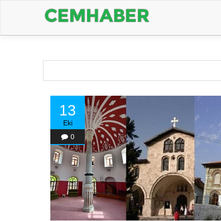
13
Eki
0