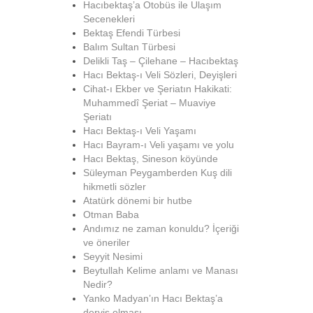
Hacıbektaş’a Otobüs ile Ulaşım
Secenekleri
Bektaş Efendi Türbesi
Balım Sultan Türbesi
Delikli Taş – Çilehane – Hacıbektaş
Hacı Bektaş-ı Veli Sözleri, Deyişleri
Cihat-ı Ekber ve Şeriatın Hakikati:
Muhammedî Şeriat – Muaviye
Şeriatı
Hacı Bektaş-ı Veli Yaşamı
Hacı Bayram-ı Veli yaşamı ve yolu
Hacı Bektaş, Sineson köyünde
Süleyman Peygamberden Kuş dili
hikmetli sözler
Atatürk dönemi bir hutbe
Otman Baba
Andımız ne zaman konuldu? İçeriği
ve öneriler
Seyyit Nesimi
Beytullah Kelime anlamı ve Manası
Nedir?
Yanko Madyan’ın Hacı Bektaş’a
derviş olması