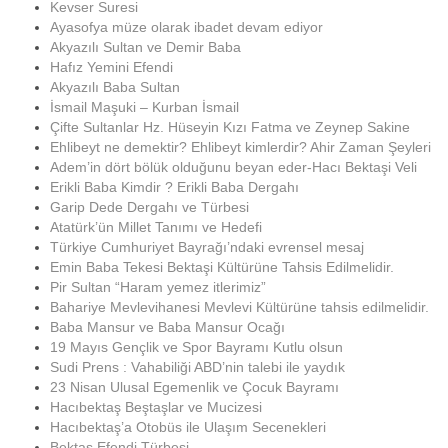
Kevser Suresi
Ayasofya müze olarak ibadet devam ediyor
Akyazılı Sultan ve Demir Baba
Hafız Yemini Efendi
Akyazılı Baba Sultan
İsmail Maşuki – Kurban İsmail
Çifte Sultanlar Hz. Hüseyin Kızı Fatma ve Zeynep Sakine
Ehlibeyt ne demektir? Ehlibeyt kimlerdir? Ahir Zaman Şeyleri
Adem’in dört bölük olduğunu beyan eder-Hacı Bektaşi Veli
Erikli Baba Kimdir ? Erikli Baba Dergahı
Garip Dede Dergahı ve Türbesi
Atatürk’ün Millet Tanımı ve Hedefi
Türkiye Cumhuriyet Bayrağı’ndaki evrensel mesaj
Emin Baba Tekesi Bektaşi Kültürüne Tahsis Edilmelidir.
Pir Sultan “Haram yemez itlerimiz”
Bahariye Mevlevihanesi Mevlevi Kültürüne tahsis edilmelidir.
Baba Mansur ve Baba Mansur Ocağı
19 Mayıs Gençlik ve Spor Bayramı Kutlu olsun
Sudi Prens : Vahabiliği ABD’nin talebi ile yaydık
23 Nisan Ulusal Egemenlik ve Çocuk Bayramı
Hacıbektaş Beştaşlar ve Mucizesi
Hacıbektaş’a Otobüs ile Ulaşım Secenekleri
Bektaş Efendi Türbesi