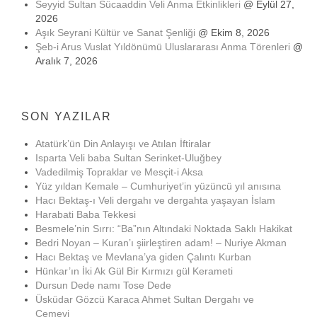
Seyyid Sultan Sücaaddin Veli Anma Etkinlikleri
@ Eylül 27,
2026
Aşık Seyrani Kültür ve Sanat Şenliği
@ Ekim 8, 2026
Şeb-i Arus Vuslat Yıldönümü Uluslararası Anma Törenleri
@
Aralık 7, 2026
SON YAZILAR
Atatürk’ün Din Anlayışı ve Atılan İftiralar
Isparta Veli baba Sultan Serinket-Uluğbey
Vadedilmiş Topraklar ve Mesçit-i Aksa
Yüz yıldan Kemale – Cumhuriyet’in yüzüncü yıl anısına
Hacı Bektaş-ı Veli dergahı ve dergahta yaşayan İslam
Harabati Baba Tekkesi
Besmele’nin Sırrı: “Ba”nın Altındaki Noktada Saklı Hakikat
Bedri Noyan – Kuran’ı şiirleştiren adam! – Nuriye Akman
Hacı Bektaş ve Mevlana’ya giden Çalıntı Kurban
Hünkar’ın İki Ak Gül Bir Kırmızı gül Kerameti
Dursun Dede namı Tose Dede
Üsküdar Gözcü Karaca Ahmet Sultan Dergahı ve
Cemevi