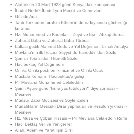
Atatürk’ün 20 Mart 1923 günü Konya’daki konuşması
İbadet Nedir? İbadet yeri Mescit ve Cemevleri
Güzide Ana
Tahtı Terk eden İbrahim Ethem’in deniz kıyısında gösterdiği
keramet
Hz. Muhammed ve Kadınlar – Zeyd ve Eşi – Ahzap Suresi
Zuhurat Baba ve Zuhurat Baba Türbesi
Baltası gedik Mahmut Dede ve Yel Değirmeni Elmalı Antalya
Mevlana’nın ilk Hocası Seyyid Burhaneddin’den Sözler
Şems-i Tebrizi’den Hikmetli Sözler
Hacıbektaş Yel Değirmeni
On iki, On iki post, on iki hizmet ve On iki Ocak
Mustafa Kemal’in Hacıbektaş’a gelişi
Pir Mevlana Muhammed Celâleddîn
Şairin Aşure günü “kime yas tutuluyor?” diye sorması –
Mesnevi
Munzur Baba Mucizesi ve Söylenceleri
Münafıkların Mescid-i Dırar yapmaları ve Resulün yıkması -
Mesnevi
Hz. Musa ve Çoban Kıssası – Pir Mevlana Celaleddin Rumi
Hacı Bektaş Veli ve Yeniçeriler
Allah, Âdem ve Yaratılışın Sırrı