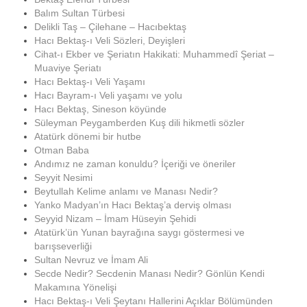
Balım Sultan Türbesi
Delikli Taş – Çilehane – Hacıbektaş
Hacı Bektaş-ı Veli Sözleri, Deyişleri
Cihat-ı Ekber ve Şeriatın Hakikati: Muhammedî Şeriat –
Muaviye Şeriatı
Hacı Bektaş-ı Veli Yaşamı
Hacı Bayram-ı Veli yaşamı ve yolu
Hacı Bektaş, Sineson köyünde
Süleyman Peygamberden Kuş dili hikmetli sözler
Atatürk dönemi bir hutbe
Otman Baba
Andımız ne zaman konuldu? İçeriği ve öneriler
Seyyit Nesimi
Beytullah Kelime anlamı ve Manası Nedir?
Yanko Madyan’ın Hacı Bektaş’a derviş olması
Seyyid Nizam – İmam Hüseyin Şehidi
Atatürk’ün Yunan bayrağına saygı göstermesi ve
barışseverliği
Sultan Nevruz ve İmam Ali
Secde Nedir? Secdenin Manası Nedir? Gönlün Kendi
Makamına Yönelişi
Hacı Bektaş-ı Veli Şeytanı Hallerini Açıklar Bölümünden