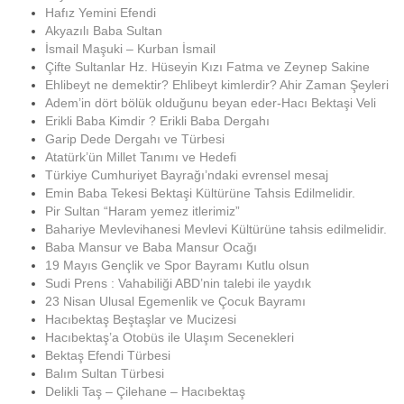
Hafız Yemini Efendi
Akyazılı Baba Sultan
İsmail Maşuki – Kurban İsmail
Çifte Sultanlar Hz. Hüseyin Kızı Fatma ve Zeynep Sakine
Ehlibeyt ne demektir? Ehlibeyt kimlerdir? Ahir Zaman Şeyleri
Adem’in dört bölük olduğunu beyan eder-Hacı Bektaşi Veli
Erikli Baba Kimdir ? Erikli Baba Dergahı
Garip Dede Dergahı ve Türbesi
Atatürk’ün Millet Tanımı ve Hedefi
Türkiye Cumhuriyet Bayrağı’ndaki evrensel mesaj
Emin Baba Tekesi Bektaşi Kültürüne Tahsis Edilmelidir.
Pir Sultan “Haram yemez itlerimiz”
Bahariye Mevlevihanesi Mevlevi Kültürüne tahsis edilmelidir.
Baba Mansur ve Baba Mansur Ocağı
19 Mayıs Gençlik ve Spor Bayramı Kutlu olsun
Sudi Prens : Vahabiliği ABD’nin talebi ile yaydık
23 Nisan Ulusal Egemenlik ve Çocuk Bayramı
Hacıbektaş Beştaşlar ve Mucizesi
Hacıbektaş’a Otobüs ile Ulaşım Secenekleri
Bektaş Efendi Türbesi
Balım Sultan Türbesi
Delikli Taş – Çilehane – Hacıbektaş