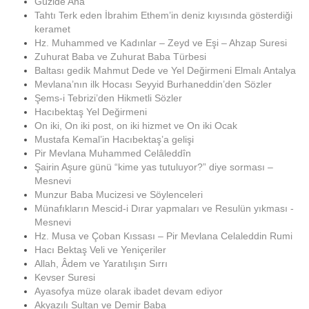
Güzide Ana
Tahtı Terk eden İbrahim Ethem’in deniz kıyısında gösterdiği
keramet
Hz. Muhammed ve Kadınlar – Zeyd ve Eşi – Ahzap Suresi
Zuhurat Baba ve Zuhurat Baba Türbesi
Baltası gedik Mahmut Dede ve Yel Değirmeni Elmalı Antalya
Mevlana’nın ilk Hocası Seyyid Burhaneddin’den Sözler
Şems-i Tebrizi’den Hikmetli Sözler
Hacıbektaş Yel Değirmeni
On iki, On iki post, on iki hizmet ve On iki Ocak
Mustafa Kemal’in Hacıbektaş’a gelişi
Pir Mevlana Muhammed Celâleddîn
Şairin Aşure günü “kime yas tutuluyor?” diye sorması –
Mesnevi
Munzur Baba Mucizesi ve Söylenceleri
Münafıkların Mescid-i Dırar yapmaları ve Resulün yıkması -
Mesnevi
Hz. Musa ve Çoban Kıssası – Pir Mevlana Celaleddin Rumi
Hacı Bektaş Veli ve Yeniçeriler
Allah, Âdem ve Yaratılışın Sırrı
Kevser Suresi
Ayasofya müze olarak ibadet devam ediyor
Akyazılı Sultan ve Demir Baba