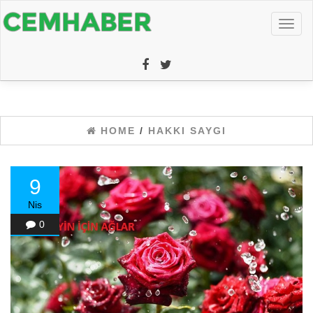
Toggl
naviga
HOME
/
HAKKI SAYGI
9
Nis
0