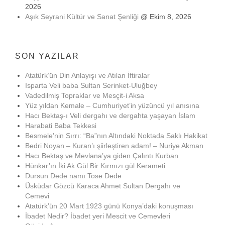
2026
Aşık Seyrani Kültür ve Sanat Şenliği
@ Ekim 8, 2026
SON YAZILAR
Atatürk’ün Din Anlayışı ve Atılan İftiralar
Isparta Veli baba Sultan Serinket-Uluğbey
Vadedilmiş Topraklar ve Mesçit-i Aksa
Yüz yıldan Kemale – Cumhuriyet’in yüzüncü yıl anısına
Hacı Bektaş-ı Veli dergahı ve dergahta yaşayan İslam
Harabati Baba Tekkesi
Besmele’nin Sırrı: “Ba”nın Altındaki Noktada Saklı Hakikat
Bedri Noyan – Kuran’ı şiirleştiren adam! – Nuriye Akman
Hacı Bektaş ve Mevlana’ya giden Çalıntı Kurban
Hünkar’ın İki Ak Gül Bir Kırmızı gül Kerameti
Dursun Dede namı Tose Dede
Üsküdar Gözcü Karaca Ahmet Sultan Dergahı ve
Cemevi
Atatürk’ün 20 Mart 1923 günü Konya’daki konuşması
İbadet Nedir? İbadet yeri Mescit ve Cemevleri