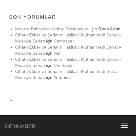
SON YORUMLAR
Munzur Baba Mucizesi ve Söylenceleri
için
Sinan Aslan
Cihat-ı Ekber ve Şeriatın Hakikati: Muhammedî Şeriat –
Muaviye Şeriatı
için
Cemhaber
Cihat-ı Ekber ve Şeriatın Hakikati: Muhammedî Şeriat –
Muaviye Şeriatı
için
Nen
Cihat-ı Ekber ve Şeriatın Hakikati: Muhammedî Şeriat –
Muaviye Şeriatı
için
Cemhaber
Cihat-ı Ekber ve Şeriatın Hakikati: Muhammedî Şeriat –
Muaviye Şeriatı
için
Yorumcu
CEMHABER
Toggl
naviga