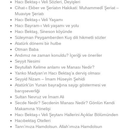
Hacı Bektaş-ı Veli Sözleri, Deyişleri
Cihat-ı Ekber ve Şeriatın Hakikati: Muhammedî Şeriat –
Muaviye Şeriatı
Hacı Bektaş-ı Veli Yaşamı
Hacı Bayram-ı Veli yaşamı ve yolu
Hacı Bektaş, Sineson köyünde
Süleyman Peygamberden Kuş dili hikmetli sözler
Atatürk dönemi bir hutbe
Otman Baba
Andımız ne zaman konuldu? İçeriği ve öneriler
Seyyit Nesimi
Beytullah Kelime anlamı ve Manası Nedir?
Yanko Madyan’ın Hacı Bektaş’a derviş olması
Seyyid Nizam – İmam Hüseyin Şehidi
Atatürk’ün Yunan bayrağına saygı göstermesi ve
barışseverliği
Sultan Nevruz ve İmam Ali
Secde Nedir? Secdenin Manası Nedir? Gönlün Kendi
Makamına Yönelişi
Hacı Bektaş-ı Veli Şeytanı Hallerini Açıklar Bölümünden
Hacıbektaş Otelleri
Tanrı’mıza Hamdolsun. Allah’ımıza Hamdolsun