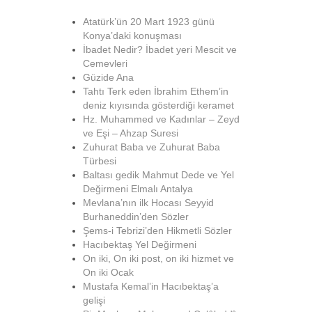
Atatürk’ün 20 Mart 1923 günü
Konya’daki konuşması
İbadet Nedir? İbadet yeri Mescit ve
Cemevleri
Güzide Ana
Tahtı Terk eden İbrahim Ethem’in
deniz kıyısında gösterdiği keramet
Hz. Muhammed ve Kadınlar – Zeyd
ve Eşi – Ahzap Suresi
Zuhurat Baba ve Zuhurat Baba
Türbesi
Baltası gedik Mahmut Dede ve Yel
Değirmeni Elmalı Antalya
Mevlana’nın ilk Hocası Seyyid
Burhaneddin’den Sözler
Şems-i Tebrizi’den Hikmetli Sözler
Hacıbektaş Yel Değirmeni
On iki, On iki post, on iki hizmet ve
On iki Ocak
Mustafa Kemal’in Hacıbektaş’a
gelişi