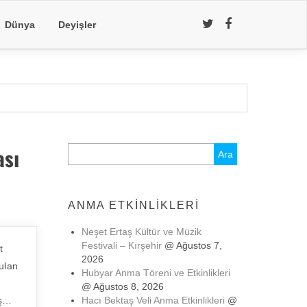
Dünya
Deyişler
ası
Arama:
ANMA ETKINLIKLERI
Neşet Ertaş Kültür ve Müzik
Festivali – Kırşehir
@ Ağustos 7,
t
2026
rulan
Hubyar Anma Töreni ve Etkinlikleri
@ Ağustos 8, 2026
ış…
Hacı Bektaş Veli Anma Etkinlikleri
@