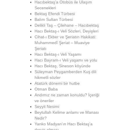
Hacıbektaş’a Otobüs ile Ulaşım
Secenekleri
Bektaş Efendi Türbesi
Balım Sultan Türbesi
Delikli Taş – Çilehane – Hacıbektaş
Hacı Bektaş-ı Veli Sözleri, Deyişleri
Cihat-ı Ekber ve Şeriatın Hakikati:
Muhammedî Şeriat – Muaviye
Şeriatı
Hacı Bektaş-ı Veli Yaşamı
Hacı Bayram-ı Veli yaşamı ve yolu
Hacı Bektaş, Sineson köyünde
Süleyman Peygamberden Kuş dili
hikmetli sözler
Atatürk dönemi bir hutbe
Otman Baba
Andımız ne zaman konuldu? İçeriği
ve öneriler
Seyyit Nesimi
Beytullah Kelime anlamı ve Manası
Nedir?
Yanko Madyan’ın Hacı Bektaş’a
derviş olması