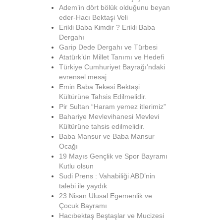
Adem’in dört bölük olduğunu beyan
eder-Hacı Bektaşi Veli
Erikli Baba Kimdir ? Erikli Baba
Dergahı
Garip Dede Dergahı ve Türbesi
Atatürk’ün Millet Tanımı ve Hedefi
Türkiye Cumhuriyet Bayrağı’ndaki
evrensel mesaj
Emin Baba Tekesi Bektaşi
Kültürüne Tahsis Edilmelidir.
Pir Sultan “Haram yemez itlerimiz”
Bahariye Mevlevihanesi Mevlevi
Kültürüne tahsis edilmelidir.
Baba Mansur ve Baba Mansur
Ocağı
19 Mayıs Gençlik ve Spor Bayramı
Kutlu olsun
Sudi Prens : Vahabiliği ABD’nin
talebi ile yaydık
23 Nisan Ulusal Egemenlik ve
Çocuk Bayramı
Hacıbektaş Beştaşlar ve Mucizesi