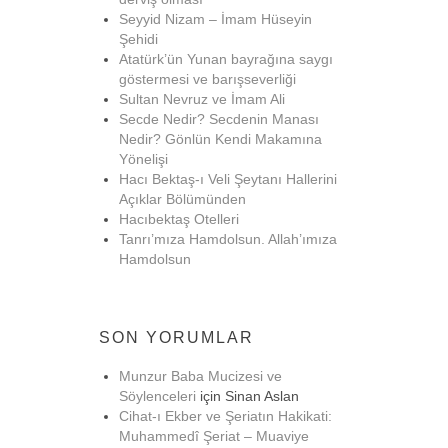
Seyyid Nizam – İmam Hüseyin
Şehidi
Atatürk’ün Yunan bayrağına saygı
göstermesi ve barışseverliği
Sultan Nevruz ve İmam Ali
Secde Nedir? Secdenin Manası
Nedir? Gönlün Kendi Makamına
Yönelişi
Hacı Bektaş-ı Veli Şeytanı Hallerini
Açıklar Bölümünden
Hacıbektaş Otelleri
Tanrı’mıza Hamdolsun. Allah’ımıza
Hamdolsun
SON YORUMLAR
Munzur Baba Mucizesi ve
Söylenceleri
için
Sinan Aslan
Cihat-ı Ekber ve Şeriatın Hakikati:
Muhammedî Şeriat – Muaviye