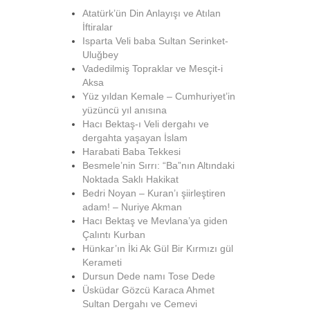
Atatürk’ün Din Anlayışı ve Atılan
İftiralar
Isparta Veli baba Sultan Serinket-
Uluğbey
Vadedilmiş Topraklar ve Mesçit-i
Aksa
Yüz yıldan Kemale – Cumhuriyet’in
yüzüncü yıl anısına
Hacı Bektaş-ı Veli dergahı ve
dergahta yaşayan İslam
Harabati Baba Tekkesi
Besmele’nin Sırrı: “Ba”nın Altındaki
Noktada Saklı Hakikat
Bedri Noyan – Kuran’ı şiirleştiren
adam! – Nuriye Akman
Hacı Bektaş ve Mevlana’ya giden
Çalıntı Kurban
Hünkar’ın İki Ak Gül Bir Kırmızı gül
Kerameti
Dursun Dede namı Tose Dede
Üsküdar Gözcü Karaca Ahmet
Sultan Dergahı ve Cemevi