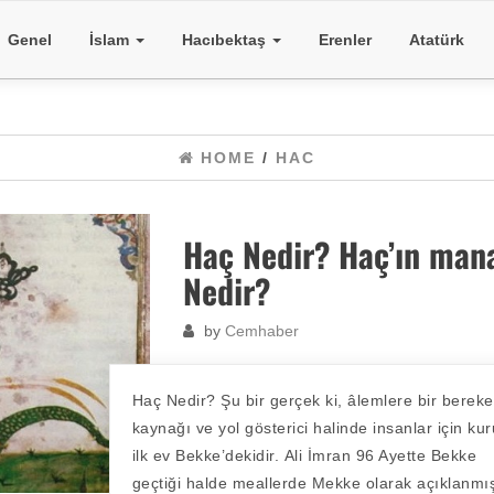
Genel
İslam
Hacıbektaş
Erenler
Atatürk
HOME
/
HAC
Haç Nedir? Haç’ın man
Nedir?
by
Cemhaber
Haç Nedir? Şu bir gerçek ki, âlemlere bir bereke
kaynağı ve yol gösterici halinde insanlar için ku
ilk ev Bekke’dekidir. Ali İmran 96 Ayette Bekke
geçtiği halde meallerde Mekke olarak açıklanm