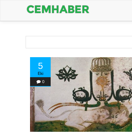
5
Eki
0