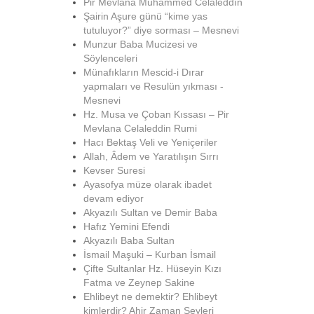
Pir Mevlana Muhammed Celâleddîn
Şairin Aşure günü “kime yas
tutuluyor?” diye sorması – Mesnevi
Munzur Baba Mucizesi ve
Söylenceleri
Münafıkların Mescid-i Dırar
yapmaları ve Resulün yıkması -
Mesnevi
Hz. Musa ve Çoban Kıssası – Pir
Mevlana Celaleddin Rumi
Hacı Bektaş Veli ve Yeniçeriler
Allah, Âdem ve Yaratılışın Sırrı
Kevser Suresi
Ayasofya müze olarak ibadet
devam ediyor
Akyazılı Sultan ve Demir Baba
Hafız Yemini Efendi
Akyazılı Baba Sultan
İsmail Maşuki – Kurban İsmail
Çifte Sultanlar Hz. Hüseyin Kızı
Fatma ve Zeynep Sakine
Ehlibeyt ne demektir? Ehlibeyt
kimlerdir? Ahir Zaman Şeyleri