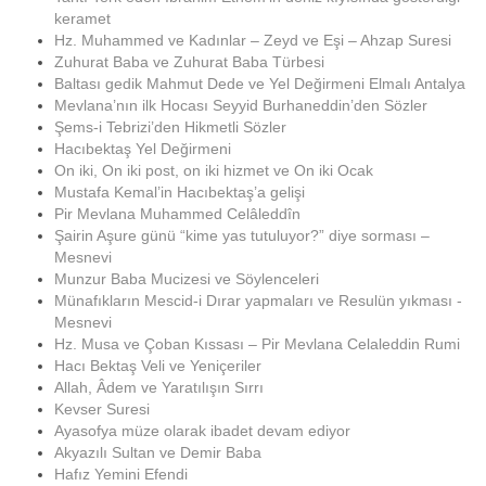
keramet
Hz. Muhammed ve Kadınlar – Zeyd ve Eşi – Ahzap Suresi
Zuhurat Baba ve Zuhurat Baba Türbesi
Baltası gedik Mahmut Dede ve Yel Değirmeni Elmalı Antalya
Mevlana’nın ilk Hocası Seyyid Burhaneddin’den Sözler
Şems-i Tebrizi’den Hikmetli Sözler
Hacıbektaş Yel Değirmeni
On iki, On iki post, on iki hizmet ve On iki Ocak
Mustafa Kemal’in Hacıbektaş’a gelişi
Pir Mevlana Muhammed Celâleddîn
Şairin Aşure günü “kime yas tutuluyor?” diye sorması –
Mesnevi
Munzur Baba Mucizesi ve Söylenceleri
Münafıkların Mescid-i Dırar yapmaları ve Resulün yıkması -
Mesnevi
Hz. Musa ve Çoban Kıssası – Pir Mevlana Celaleddin Rumi
Hacı Bektaş Veli ve Yeniçeriler
Allah, Âdem ve Yaratılışın Sırrı
Kevser Suresi
Ayasofya müze olarak ibadet devam ediyor
Akyazılı Sultan ve Demir Baba
Hafız Yemini Efendi