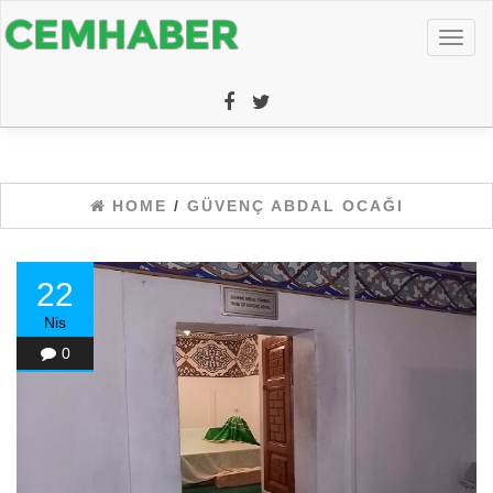
Toggl
naviga
HOME
/
GÜVENÇ ABDAL OCAĞI
22
Nis
0