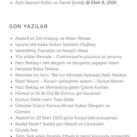
Aşık Seyrani Kültür ve Sanat Şenliği
@ Ekim 8, 2026
SON YAZILAR
Atatürk’ün Din Anlayışı ve Atılan İftiralar
Isparta Veli baba Sultan Serinket-Uluğbey
Vadedilmiş Topraklar ve Mesçit-i Aksa
Yüz yıldan Kemale – Cumhuriyet’in yüzüncü yıl anısına
Hacı Bektaş-ı Veli dergahı ve dergahta yaşayan İslam
Harabati Baba Tekkesi
Besmele’nin Sırrı: “Ba”nın Altındaki Noktada Saklı Hakikat
Bedri Noyan – Kuran’ı şiirleştiren adam! – Nuriye Akman
Hacı Bektaş ve Mevlana’ya giden Çalıntı Kurban
Hünkar’ın İki Ak Gül Bir Kırmızı gül Kerameti
Dursun Dede namı Tose Dede
Üsküdar Gözcü Karaca Ahmet Sultan Dergahı ve
Cemevi
Atatürk’ün 20 Mart 1923 günü Konya’daki konuşması
İbadet Nedir? İbadet yeri Mescit ve Cemevleri
Güzide Ana
Tahtı Terk eden İbrahim Ethem’in deniz kıyısında gösterdiği