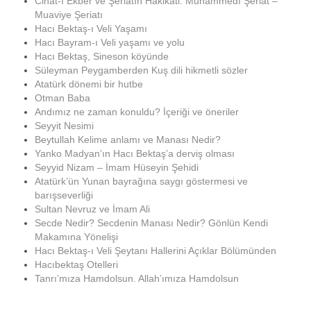
Cihat-ı Ekber ve Şeriatın Hakikati: Muhammedî Şeriat –
Muaviye Şeriatı
Hacı Bektaş-ı Veli Yaşamı
Hacı Bayram-ı Veli yaşamı ve yolu
Hacı Bektaş, Sineson köyünde
Süleyman Peygamberden Kuş dili hikmetli sözler
Atatürk dönemi bir hutbe
Otman Baba
Andımız ne zaman konuldu? İçeriği ve öneriler
Seyyit Nesimi
Beytullah Kelime anlamı ve Manası Nedir?
Yanko Madyan’ın Hacı Bektaş’a derviş olması
Seyyid Nizam – İmam Hüseyin Şehidi
Atatürk’ün Yunan bayrağına saygı göstermesi ve
barışseverliği
Sultan Nevruz ve İmam Ali
Secde Nedir? Secdenin Manası Nedir? Gönlün Kendi
Makamına Yönelişi
Hacı Bektaş-ı Veli Şeytanı Hallerini Açıklar Bölümünden
Hacıbektaş Otelleri
Tanrı’mıza Hamdolsun. Allah’ımıza Hamdolsun