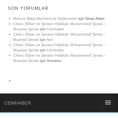
SON YORUMLAR
Munzur Baba Mucizesi ve Söylenceleri
için
Sinan Aslan
Cihat-ı Ekber ve Şeriatın Hakikati: Muhammedî Şeriat –
Muaviye Şeriatı
için
Cemhaber
Cihat-ı Ekber ve Şeriatın Hakikati: Muhammedî Şeriat –
Muaviye Şeriatı
için
Nen
Cihat-ı Ekber ve Şeriatın Hakikati: Muhammedî Şeriat –
Muaviye Şeriatı
için
Cemhaber
Cihat-ı Ekber ve Şeriatın Hakikati: Muhammedî Şeriat –
Muaviye Şeriatı
için
Yorumcu
CEMHABER
Toggl
naviga