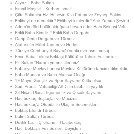
Akyazılı Baba Sultan
İsmail Maşuki – Kurban İsmail
Çifte Sultanlar Hz. Hüseyin Kızı Fatma ve Zeynep Sakine
Ehlibeyt ne demektir? Ehlibeyt kimlerdir? Ahir Zaman Şeyleri
Adem’in dört bölük olduğunu beyan eder-Hacı Bektaşi Veli
Erikli Baba Kimdir ? Erikli Baba Dergahı
Garip Dede Dergahı ve Türbesi
Atatürk’ün Millet Tanımı ve Hedefi
Türkiye Cumhuriyet Bayrağı’ndaki evrensel mesaj
Emin Baba Tekesi Bektaşi Kültürüne Tahsis Edilmelidir.
Pir Sultan “Haram yemez itlerimiz”
Bahariye Mevlevihanesi Mevlevi Kültürüne tahsis edilmelidir.
Baba Mansur ve Baba Mansur Ocağı
19 Mayıs Gençlik ve Spor Bayramı Kutlu olsun
Sudi Prens : Vahabiliği ABD’nin talebi ile yaydık
23 Nisan Ulusal Egemenlik ve Çocuk Bayramı
Hacıbektaş Beştaşlar ve Mucizesi
Hacıbektaş’a Otobüs ile Ulaşım Secenekleri
Bektaş Efendi Türbesi
Balım Sultan Türbesi
Delikli Taş – Çilehane – Hacıbektaş
Hacı Bektaş-ı Veli Sözleri, Deyişleri