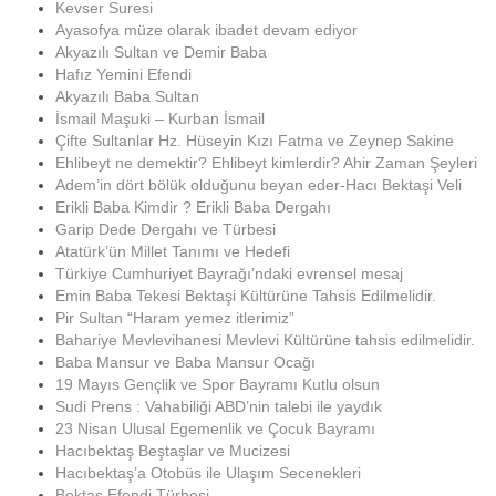
Kevser Suresi
Ayasofya müze olarak ibadet devam ediyor
Akyazılı Sultan ve Demir Baba
Hafız Yemini Efendi
Akyazılı Baba Sultan
İsmail Maşuki – Kurban İsmail
Çifte Sultanlar Hz. Hüseyin Kızı Fatma ve Zeynep Sakine
Ehlibeyt ne demektir? Ehlibeyt kimlerdir? Ahir Zaman Şeyleri
Adem’in dört bölük olduğunu beyan eder-Hacı Bektaşi Veli
Erikli Baba Kimdir ? Erikli Baba Dergahı
Garip Dede Dergahı ve Türbesi
Atatürk’ün Millet Tanımı ve Hedefi
Türkiye Cumhuriyet Bayrağı’ndaki evrensel mesaj
Emin Baba Tekesi Bektaşi Kültürüne Tahsis Edilmelidir.
Pir Sultan “Haram yemez itlerimiz”
Bahariye Mevlevihanesi Mevlevi Kültürüne tahsis edilmelidir.
Baba Mansur ve Baba Mansur Ocağı
19 Mayıs Gençlik ve Spor Bayramı Kutlu olsun
Sudi Prens : Vahabiliği ABD’nin talebi ile yaydık
23 Nisan Ulusal Egemenlik ve Çocuk Bayramı
Hacıbektaş Beştaşlar ve Mucizesi
Hacıbektaş’a Otobüs ile Ulaşım Secenekleri
Bektaş Efendi Türbesi