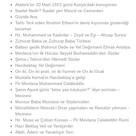
Atatürk’ün 20 Mart 1923 günü Konya’daki konuşması
İbadet Nedir? İbadet yeri Mescit ve Cemevleri
Güzide Ana
Tahtı Terk eden İbrahim Ethem’in deniz kıyısında gösterdiği
keramet
Hz. Muhammed ve Kadınlar – Zeyd ve Eşi – Ahzap Suresi
Zuhurat Baba ve Zuhurat Baba Türbesi
Baltası gedik Mahmut Dede ve Yel Değirmeni Elmalı Antalya
Mevlana’nın ilk Hocası Seyyid Burhaneddin’den Sözler
Şems-i Tebrizi’den Hikmetli Sözler
Hacıbektaş Yel Değirmeni
On iki, On iki post, on iki hizmet ve On iki Ocak
Mustafa Kemal’in Hacıbektaş’a gelişi
Pir Mevlana Muhammed Celâleddîn
Şairin Aşure günü “kime yas tutuluyor?” diye sorması –
Mesnevi
Munzur Baba Mucizesi ve Söylenceleri
Münafıkların Mescid-i Dırar yapmaları ve Resulün yıkması -
Mesnevi
Hz. Musa ve Çoban Kıssası – Pir Mevlana Celaleddin Rumi
Hacı Bektaş Veli ve Yeniçeriler
Allah, Âdem ve Yaratılışın Sırrı