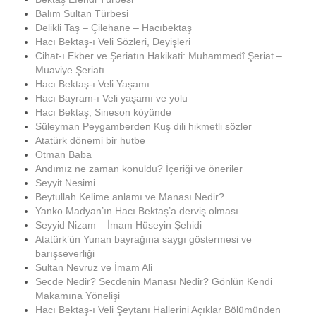
Balım Sultan Türbesi
Delikli Taş – Çilehane – Hacıbektaş
Hacı Bektaş-ı Veli Sözleri, Deyişleri
Cihat-ı Ekber ve Şeriatın Hakikati: Muhammedî Şeriat –
Muaviye Şeriatı
Hacı Bektaş-ı Veli Yaşamı
Hacı Bayram-ı Veli yaşamı ve yolu
Hacı Bektaş, Sineson köyünde
Süleyman Peygamberden Kuş dili hikmetli sözler
Atatürk dönemi bir hutbe
Otman Baba
Andımız ne zaman konuldu? İçeriği ve öneriler
Seyyit Nesimi
Beytullah Kelime anlamı ve Manası Nedir?
Yanko Madyan’ın Hacı Bektaş’a derviş olması
Seyyid Nizam – İmam Hüseyin Şehidi
Atatürk’ün Yunan bayrağına saygı göstermesi ve
barışseverliği
Sultan Nevruz ve İmam Ali
Secde Nedir? Secdenin Manası Nedir? Gönlün Kendi
Makamına Yönelişi
Hacı Bektaş-ı Veli Şeytanı Hallerini Açıklar Bölümünden