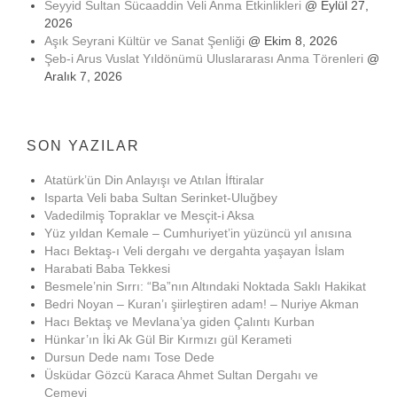
Seyyid Sultan Sücaaddin Veli Anma Etkinlikleri
@ Eylül 27,
2026
Aşık Seyrani Kültür ve Sanat Şenliği
@ Ekim 8, 2026
Şeb-i Arus Vuslat Yıldönümü Uluslararası Anma Törenleri
@
Aralık 7, 2026
SON YAZILAR
Atatürk’ün Din Anlayışı ve Atılan İftiralar
Isparta Veli baba Sultan Serinket-Uluğbey
Vadedilmiş Topraklar ve Mesçit-i Aksa
Yüz yıldan Kemale – Cumhuriyet’in yüzüncü yıl anısına
Hacı Bektaş-ı Veli dergahı ve dergahta yaşayan İslam
Harabati Baba Tekkesi
Besmele’nin Sırrı: “Ba”nın Altındaki Noktada Saklı Hakikat
Bedri Noyan – Kuran’ı şiirleştiren adam! – Nuriye Akman
Hacı Bektaş ve Mevlana’ya giden Çalıntı Kurban
Hünkar’ın İki Ak Gül Bir Kırmızı gül Kerameti
Dursun Dede namı Tose Dede
Üsküdar Gözcü Karaca Ahmet Sultan Dergahı ve
Cemevi