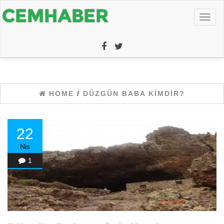
Toggl
naviga
HOME
/
DÜZGÜN BABA KIMDIR?
22
Nis
1