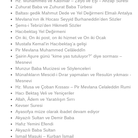
Hz. Muhammed ve Kadınlar – Zeyd ve Eşi – Ahzap Suresi
Zuhurat Baba ve Zuhurat Baba Türbesi
Baltası gedik Mahmut Dede ve Yel Değirmeni Elmalı Antalya
Mevlana’nın ilk Hocası Seyyid Burhaneddin’den Sözler
Şems-i Tebrizi’den Hikmetli Sözler
Hacıbektaş Yel Değirmeni
On iki, On iki post, on iki hizmet ve On iki Ocak
Mustafa Kemal’in Hacıbektaş’a gelişi
Pir Mevlana Muhammed Celâleddîn
Şairin Aşure günü “kime yas tutuluyor?” diye sorması –
Mesnevi
Munzur Baba Mucizesi ve Söylenceleri
Münafıkların Mescid-i Dırar yapmaları ve Resulün yıkması -
Mesnevi
Hz. Musa ve Çoban Kıssası – Pir Mevlana Celaleddin Rumi
Hacı Bektaş Veli ve Yeniçeriler
Allah, Âdem ve Yaratılışın Sırrı
Kevser Suresi
Ayasofya müze olarak ibadet devam ediyor
Akyazılı Sultan ve Demir Baba
Hafız Yemini Efendi
Akyazılı Baba Sultan
İsmail Maşuki – Kurban İsmail