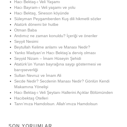
Hacı Bektaş-ı Veli Yaşamı
Hacı Bayram-ı Veli yaşamı ve yolu
Hacı Bektaş, Sineson köyünde
Süleyman Peygamberden Kuş dili hikmetli sözler
Atatürk dönemi bir hutbe
Otman Baba
Andımız ne zaman konuldu? İçeriği ve öneriler
Seyyit Nesimi
Beytullah Kelime anlamı ve Manası Nedir?
Yanko Madyan’ın Hacı Bektaş’a derviş olması
Seyyid Nizam – İmam Hüseyin Şehidi
Atatürk’ün Yunan bayrağına saygı göstermesi ve
barışseverliği
Sultan Nevruz ve İmam Ali
Secde Nedir? Secdenin Manası Nedir? Gönlün Kendi
Makamına Yönelişi
Hacı Bektaş-ı Veli Şeytanı Hallerini Açıklar Bölümünden
Hacıbektaş Otelleri
Tanrı’mıza Hamdolsun. Allah’ımıza Hamdolsun
SON YORUMLAR