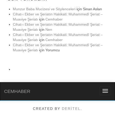
Munzur Baba Mucizesi ve Söylenceleri
için
Sinan Aslan
Cihat-ı Ekber ve Şeriatın Hakikati: Muhammedî Şeriat –
Muaviye Şeriatı
için
Cemhaber
Cihat-ı Ekber ve Şeriatın Hakikati: Muhammedî Şeriat –
Muaviye Şeriatı
için
Nen
Cihat-ı Ekber ve Şeriatın Hakikati: Muhammedî Şeriat –
Muaviye Şeriatı
için
Cemhaber
Cihat-ı Ekber ve Şeriatın Hakikati: Muhammedî Şeriat –
Muaviye Şeriatı
için
Yorumcu
CEMHABER
Toggl
naviga
CREATED BY
DERİTEL
.