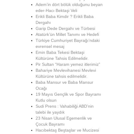
Adem’in dört bölük olduğunu beyan
eder-Hacı Bektaşi Veli
Erikli Baba Kimdir ? Erikli Baba
Dergahı
Garip Dede Dergahı ve Türbesi
Atatürk’ün Millet Tanımı ve Hedefi
Türkiye Cumhuriyet Bayrağı’ndaki
evrensel mesaj
Emin Baba Tekesi Bektaşi
Kültürüne Tahsis Edilmelidir.
Pir Sultan “Haram yemez itlerimiz”
Bahariye Mevlevihanesi Mevlevi
Kültürüne tahsis edilmelidir.
Baba Mansur ve Baba Mansur
Ocağı
19 Mayıs Gençlik ve Spor Bayramı
Kutlu olsun
Sudi Prens : Vahabiliği ABD’nin
talebi ile yaydık
23 Nisan Ulusal Egemenlik ve
Çocuk Bayramı
Hacıbektaş Beştaşlar ve Mucizesi