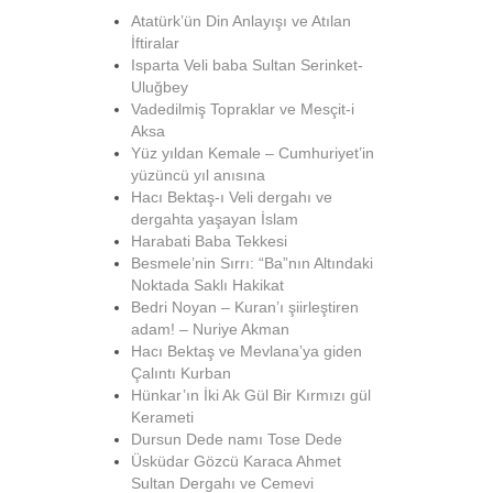
Atatürk’ün Din Anlayışı ve Atılan
İftiralar
Isparta Veli baba Sultan Serinket-
Uluğbey
Vadedilmiş Topraklar ve Mesçit-i
Aksa
Yüz yıldan Kemale – Cumhuriyet’in
yüzüncü yıl anısına
Hacı Bektaş-ı Veli dergahı ve
dergahta yaşayan İslam
Harabati Baba Tekkesi
Besmele’nin Sırrı: “Ba”nın Altındaki
Noktada Saklı Hakikat
Bedri Noyan – Kuran’ı şiirleştiren
adam! – Nuriye Akman
Hacı Bektaş ve Mevlana’ya giden
Çalıntı Kurban
Hünkar’ın İki Ak Gül Bir Kırmızı gül
Kerameti
Dursun Dede namı Tose Dede
Üsküdar Gözcü Karaca Ahmet
Sultan Dergahı ve Cemevi