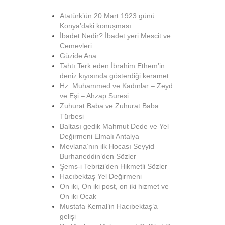
Atatürk’ün 20 Mart 1923 günü
Konya’daki konuşması
İbadet Nedir? İbadet yeri Mescit ve
Cemevleri
Güzide Ana
Tahtı Terk eden İbrahim Ethem’in
deniz kıyısında gösterdiği keramet
Hz. Muhammed ve Kadınlar – Zeyd
ve Eşi – Ahzap Suresi
Zuhurat Baba ve Zuhurat Baba
Türbesi
Baltası gedik Mahmut Dede ve Yel
Değirmeni Elmalı Antalya
Mevlana’nın ilk Hocası Seyyid
Burhaneddin’den Sözler
Şems-i Tebrizi’den Hikmetli Sözler
Hacıbektaş Yel Değirmeni
On iki, On iki post, on iki hizmet ve
On iki Ocak
Mustafa Kemal’in Hacıbektaş’a
gelişi