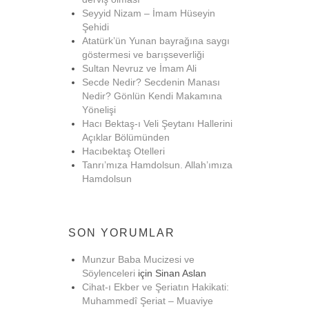
Seyyid Nizam – İmam Hüseyin
Şehidi
Atatürk’ün Yunan bayrağına saygı
göstermesi ve barışseverliği
Sultan Nevruz ve İmam Ali
Secde Nedir? Secdenin Manası
Nedir? Gönlün Kendi Makamına
Yönelişi
Hacı Bektaş-ı Veli Şeytanı Hallerini
Açıklar Bölümünden
Hacıbektaş Otelleri
Tanrı’mıza Hamdolsun. Allah’ımıza
Hamdolsun
SON YORUMLAR
Munzur Baba Mucizesi ve
Söylenceleri
için
Sinan Aslan
Cihat-ı Ekber ve Şeriatın Hakikati:
Muhammedî Şeriat – Muaviye