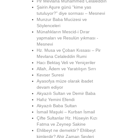
Pir Mevlana Muhammed Celâleddîn
Şairin Aşure günü “kime yas
tutuluyor?” diye sorması – Mesnevi
Munzur Baba Mucizesi ve
Söylenceleri
Münafıkların Mescid-i Dırar
yapmaları ve Resulün yıkması -
Mesnevi
Hz. Musa ve Çoban Kıssası – Pir
Mevlana Celaleddin Rumi
Hacı Bektaş Veli ve Yeniçeriler
Allah, Âdem ve Yaratılışın Sırrı
Kevser Suresi
Ayasofya müze olarak ibadet
devam ediyor
Akyazılı Sultan ve Demir Baba
Hafız Yemini Efendi
Akyazılı Baba Sultan
İsmail Maşuki – Kurban İsmail
Çifte Sultanlar Hz. Hüseyin Kızı
Fatma ve Zeynep Sakine
Ehlibeyt ne demektir? Ehlibeyt
kimlerdir? Ahir Zaman Şeyleri