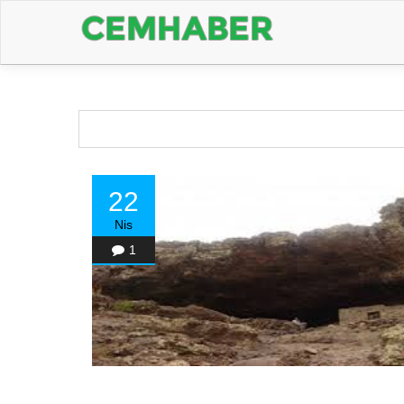
22
Nis
1