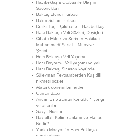
Hacıbektaş’a Otobüs ile Ulaşım
Secenekleri
Bektaş Efendi Türbesi
Balım Sultan Türbesi
Delikli Taş – Çilehane – Hacıbektaş
Hacı Bektaş-ı Veli Sözleri, Deyişleri
Cihat-ı Ekber ve Şeriatın Hakikati:
Muhammedî Şeriat – Muaviye
Şeriatı
Hacı Bektaş-ı Veli Yaşamı
Hacı Bayram-ı Veli yaşamı ve yolu
Hacı Bektaş, Sineson köyünde
Süleyman Peygamberden Kuş dili
hikmetli sözler
Atatürk dönemi bir hutbe
Otman Baba
Andımız ne zaman konuldu? İçeriği
ve öneriler
Seyyit Nesimi
Beytullah Kelime anlamı ve Manası
Nedir?
Yanko Madyan’ın Hacı Bektaş’a
derviş olması