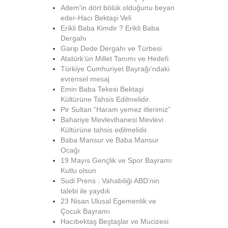
Adem’in dört bölük olduğunu beyan
eder-Hacı Bektaşi Veli
Erikli Baba Kimdir ? Erikli Baba
Dergahı
Garip Dede Dergahı ve Türbesi
Atatürk’ün Millet Tanımı ve Hedefi
Türkiye Cumhuriyet Bayrağı’ndaki
evrensel mesaj
Emin Baba Tekesi Bektaşi
Kültürüne Tahsis Edilmelidir.
Pir Sultan “Haram yemez itlerimiz”
Bahariye Mevlevihanesi Mevlevi
Kültürüne tahsis edilmelidir.
Baba Mansur ve Baba Mansur
Ocağı
19 Mayıs Gençlik ve Spor Bayramı
Kutlu olsun
Sudi Prens : Vahabiliği ABD’nin
talebi ile yaydık
23 Nisan Ulusal Egemenlik ve
Çocuk Bayramı
Hacıbektaş Beştaşlar ve Mucizesi