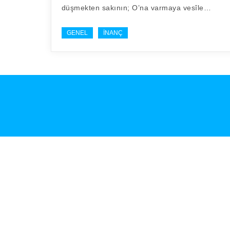
düşmekten sakının; O’na varmaya vesîle…
GENEL
İNANÇ