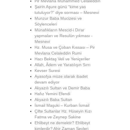
Pir Mevlana Muhammed Celâleddîn
Şairin Aşure günü “kime yas
tutuluyor?” diye sorması – Mesnevi
Munzur Baba Mucizesi ve
Söylenceleri
Münafıkların Mescid-i Dırar
yapmaları ve Resulün yıkması -
Mesnevi
Hz. Musa ve Çoban Kıssası – Pir
Mevlana Celaleddin Rumi
Hacı Bektaş Veli ve Yeniçeriler
Allah, Âdem ve Yaratılışın Sırrı
Kevser Suresi
Ayasofya müze olarak ibadet
devam ediyor
Akyazılı Sultan ve Demir Baba
Hafız Yemini Efendi
Akyazılı Baba Sultan
İsmail Maşuki – Kurban İsmail
Çifte Sultanlar Hz. Hüseyin Kızı
Fatma ve Zeynep Sakine
Ehlibeyt ne demektir? Ehlibeyt
kimlerdir? Ahir Zaman Şeyleri