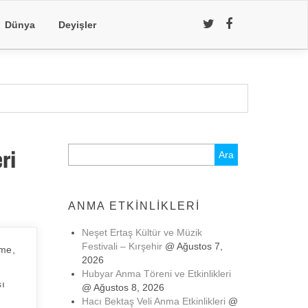
Dünya
Deyişler
ri
Arama:
ANMA ETKINLIKLERI
Neşet Ertaş Kültür ve Müzik
Festivali – Kırşehir
@ Ağustos 7,
ğme,
2026
Hubyar Anma Töreni ve Etkinlikleri
sı
@ Ağustos 8, 2026
Hacı Bektaş Veli Anma Etkinlikleri
@