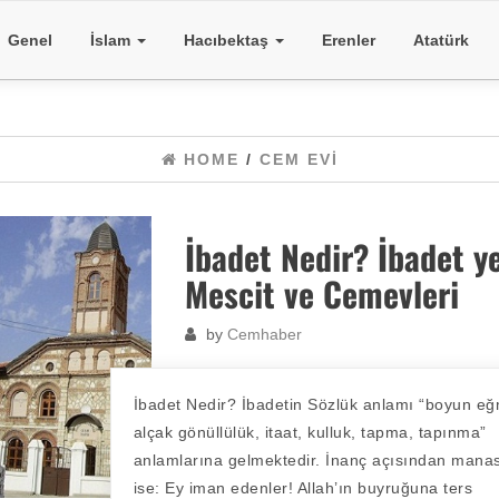
Genel
İslam
Hacıbektaş
Erenler
Atatürk
HOME
/
CEM EVI
İbadet Nedir? İbadet ye
Mescit ve Cemevleri
by
Cemhaber
İbadet Nedir? İbadetin Sözlük anlamı “boyun e
alçak gönüllülük, itaat, kulluk, tapma, tapınma”
anlamlarına gelmektedir. İnanç açısından mana
ise: Ey iman edenler! Allah’ın buyruğuna ters