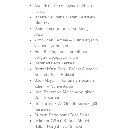
Atatürk’ün Din Anlayışı ve Atılan
İftiralar
Isparta Veli baba Sultan Serinket-
Uluğbey
Vadedilmiş Topraklar ve Mesçit-i
Aksa
Yüz yıldan Kemale – Cumhuriyet’in
yüzüncü yıl anısına
Hacı Bektaş-ı Veli dergahı ve
dergahta yaşayan İslam
Harabati Baba Tekkesi
Besmele’nin Sırrı: “Ba”nın Altındaki
Noktada Saklı Hakikat
Bedri Noyan – Kuran’ı şiirleştiren
adam! – Nuriye Akman
Hacı Bektaş ve Mevlana’ya giden
Çalıntı Kurban
Hünkar’ın İki Ak Gül Bir Kırmızı gül
Kerameti
Dursun Dede namı Tose Dede
Üsküdar Gözcü Karaca Ahmet
Sultan Dergahı ve Cemevi