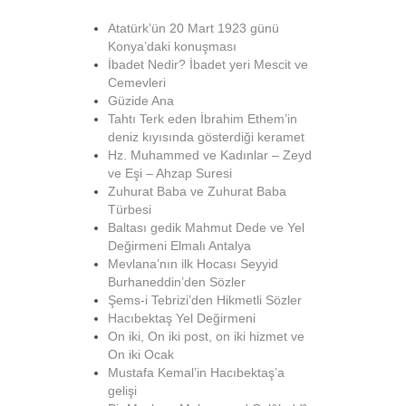
Atatürk’ün 20 Mart 1923 günü
Konya’daki konuşması
İbadet Nedir? İbadet yeri Mescit ve
Cemevleri
Güzide Ana
Tahtı Terk eden İbrahim Ethem’in
deniz kıyısında gösterdiği keramet
Hz. Muhammed ve Kadınlar – Zeyd
ve Eşi – Ahzap Suresi
Zuhurat Baba ve Zuhurat Baba
Türbesi
Baltası gedik Mahmut Dede ve Yel
Değirmeni Elmalı Antalya
Mevlana’nın ilk Hocası Seyyid
Burhaneddin’den Sözler
Şems-i Tebrizi’den Hikmetli Sözler
Hacıbektaş Yel Değirmeni
On iki, On iki post, on iki hizmet ve
On iki Ocak
Mustafa Kemal’in Hacıbektaş’a
gelişi