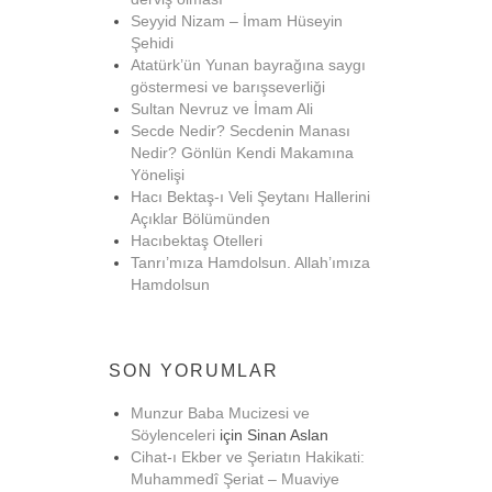
Seyyid Nizam – İmam Hüseyin
Şehidi
Atatürk’ün Yunan bayrağına saygı
göstermesi ve barışseverliği
Sultan Nevruz ve İmam Ali
Secde Nedir? Secdenin Manası
Nedir? Gönlün Kendi Makamına
Yönelişi
Hacı Bektaş-ı Veli Şeytanı Hallerini
Açıklar Bölümünden
Hacıbektaş Otelleri
Tanrı’mıza Hamdolsun. Allah’ımıza
Hamdolsun
SON YORUMLAR
Munzur Baba Mucizesi ve
Söylenceleri
için
Sinan Aslan
Cihat-ı Ekber ve Şeriatın Hakikati:
Muhammedî Şeriat – Muaviye