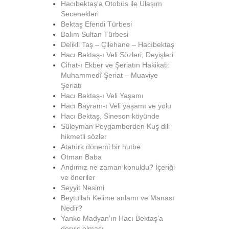
Hacıbektaş’a Otobüs ile Ulaşım
Secenekleri
Bektaş Efendi Türbesi
Balım Sultan Türbesi
Delikli Taş – Çilehane – Hacıbektaş
Hacı Bektaş-ı Veli Sözleri, Deyişleri
Cihat-ı Ekber ve Şeriatın Hakikati:
Muhammedî Şeriat – Muaviye
Şeriatı
Hacı Bektaş-ı Veli Yaşamı
Hacı Bayram-ı Veli yaşamı ve yolu
Hacı Bektaş, Sineson köyünde
Süleyman Peygamberden Kuş dili
hikmetli sözler
Atatürk dönemi bir hutbe
Otman Baba
Andımız ne zaman konuldu? İçeriği
ve öneriler
Seyyit Nesimi
Beytullah Kelime anlamı ve Manası
Nedir?
Yanko Madyan’ın Hacı Bektaş’a
derviş olması