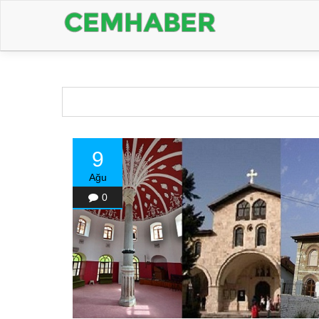
9
Ağu
0