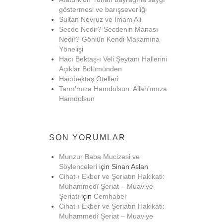
göstermesi ve barışseverliği
Sultan Nevruz ve İmam Ali
Secde Nedir? Secdenin Manası
Nedir? Gönlün Kendi Makamına
Yönelişi
Hacı Bektaş-ı Veli Şeytanı Hallerini
Açıklar Bölümünden
Hacıbektaş Otelleri
Tanrı’mıza Hamdolsun. Allah’ımıza
Hamdolsun
SON YORUMLAR
Munzur Baba Mucizesi ve
Söylenceleri
için
Sinan Aslan
Cihat-ı Ekber ve Şeriatın Hakikati:
Muhammedî Şeriat – Muaviye
Şeriatı
için
Cemhaber
Cihat-ı Ekber ve Şeriatın Hakikati:
Muhammedî Şeriat – Muaviye