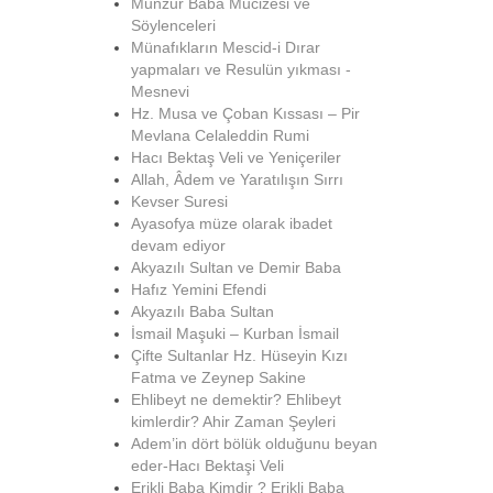
Munzur Baba Mucizesi ve
Söylenceleri
Münafıkların Mescid-i Dırar
yapmaları ve Resulün yıkması -
Mesnevi
Hz. Musa ve Çoban Kıssası – Pir
Mevlana Celaleddin Rumi
Hacı Bektaş Veli ve Yeniçeriler
Allah, Âdem ve Yaratılışın Sırrı
Kevser Suresi
Ayasofya müze olarak ibadet
devam ediyor
Akyazılı Sultan ve Demir Baba
Hafız Yemini Efendi
Akyazılı Baba Sultan
İsmail Maşuki – Kurban İsmail
Çifte Sultanlar Hz. Hüseyin Kızı
Fatma ve Zeynep Sakine
Ehlibeyt ne demektir? Ehlibeyt
kimlerdir? Ahir Zaman Şeyleri
Adem’in dört bölük olduğunu beyan
eder-Hacı Bektaşi Veli
Erikli Baba Kimdir ? Erikli Baba