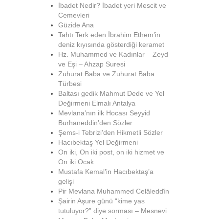
İbadet Nedir? İbadet yeri Mescit ve
Cemevleri
Güzide Ana
Tahtı Terk eden İbrahim Ethem’in
deniz kıyısında gösterdiği keramet
Hz. Muhammed ve Kadınlar – Zeyd
ve Eşi – Ahzap Suresi
Zuhurat Baba ve Zuhurat Baba
Türbesi
Baltası gedik Mahmut Dede ve Yel
Değirmeni Elmalı Antalya
Mevlana’nın ilk Hocası Seyyid
Burhaneddin’den Sözler
Şems-i Tebrizi’den Hikmetli Sözler
Hacıbektaş Yel Değirmeni
On iki, On iki post, on iki hizmet ve
On iki Ocak
Mustafa Kemal’in Hacıbektaş’a
gelişi
Pir Mevlana Muhammed Celâleddîn
Şairin Aşure günü “kime yas
tutuluyor?” diye sorması – Mesnevi