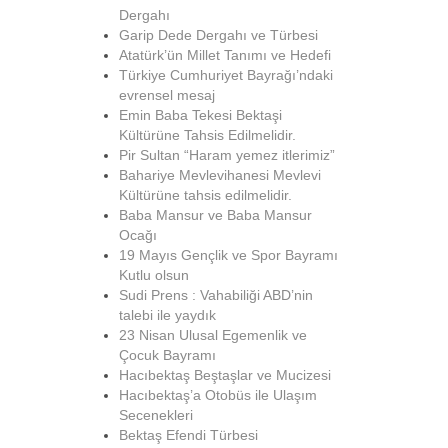
Dergahı
Garip Dede Dergahı ve Türbesi
Atatürk’ün Millet Tanımı ve Hedefi
Türkiye Cumhuriyet Bayrağı’ndaki
evrensel mesaj
Emin Baba Tekesi Bektaşi
Kültürüne Tahsis Edilmelidir.
Pir Sultan “Haram yemez itlerimiz”
Bahariye Mevlevihanesi Mevlevi
Kültürüne tahsis edilmelidir.
Baba Mansur ve Baba Mansur
Ocağı
19 Mayıs Gençlik ve Spor Bayramı
Kutlu olsun
Sudi Prens : Vahabiliği ABD’nin
talebi ile yaydık
23 Nisan Ulusal Egemenlik ve
Çocuk Bayramı
Hacıbektaş Beştaşlar ve Mucizesi
Hacıbektaş’a Otobüs ile Ulaşım
Secenekleri
Bektaş Efendi Türbesi