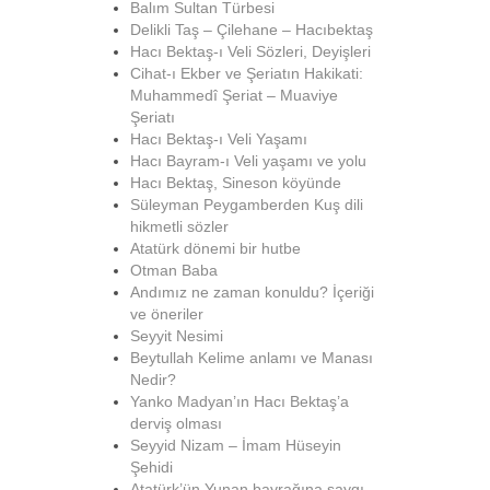
Balım Sultan Türbesi
Delikli Taş – Çilehane – Hacıbektaş
Hacı Bektaş-ı Veli Sözleri, Deyişleri
Cihat-ı Ekber ve Şeriatın Hakikati:
Muhammedî Şeriat – Muaviye
Şeriatı
Hacı Bektaş-ı Veli Yaşamı
Hacı Bayram-ı Veli yaşamı ve yolu
Hacı Bektaş, Sineson köyünde
Süleyman Peygamberden Kuş dili
hikmetli sözler
Atatürk dönemi bir hutbe
Otman Baba
Andımız ne zaman konuldu? İçeriği
ve öneriler
Seyyit Nesimi
Beytullah Kelime anlamı ve Manası
Nedir?
Yanko Madyan’ın Hacı Bektaş’a
derviş olması
Seyyid Nizam – İmam Hüseyin
Şehidi
Atatürk’ün Yunan bayrağına saygı