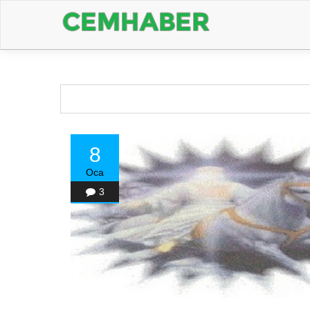
8
Oca
3