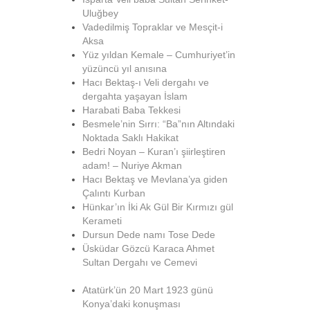
Uluğbey
Vadedilmiş Topraklar ve Mesçit-i
Aksa
Yüz yıldan Kemale – Cumhuriyet’in
yüzüncü yıl anısına
Hacı Bektaş-ı Veli dergahı ve
dergahta yaşayan İslam
Harabati Baba Tekkesi
Besmele’nin Sırrı: “Ba”nın Altındaki
Noktada Saklı Hakikat
Bedri Noyan – Kuran’ı şiirleştiren
adam! – Nuriye Akman
Hacı Bektaş ve Mevlana’ya giden
Çalıntı Kurban
Hünkar’ın İki Ak Gül Bir Kırmızı gül
Kerameti
Dursun Dede namı Tose Dede
Üsküdar Gözcü Karaca Ahmet
Sultan Dergahı ve Cemevi
Atatürk’ün 20 Mart 1923 günü
Konya’daki konuşması