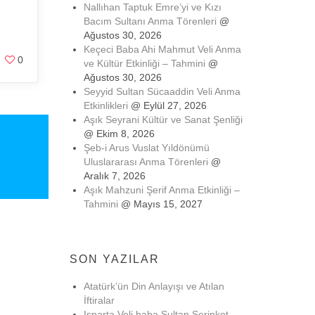
.
Nallıhan Taptuk Emre’yi ve Kızı
Bacım Sultanı Anma Törenleri
@
Ağustos 30, 2026
Keçeci Baba Ahi Mahmut Veli Anma
0
ve Kültür Etkinliği – Tahmini
@
Ağustos 30, 2026
Seyyid Sultan Sücaaddin Veli Anma
Etkinlikleri
@ Eylül 27, 2026
Aşık Seyrani Kültür ve Sanat Şenliği
@ Ekim 8, 2026
Şeb-i Arus Vuslat Yıldönümü
Uluslararası Anma Törenleri
@
Aralık 7, 2026
Aşık Mahzuni Şerif Anma Etkinliği –
Tahmini
@ Mayıs 15, 2027
SON YAZILAR
Atatürk’ün Din Anlayışı ve Atılan
İftiralar
Isparta Veli baba Sultan Serinket-