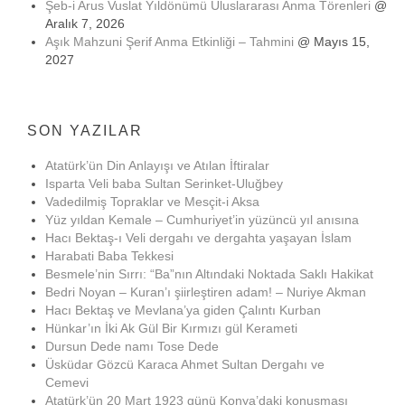
Şeb-i Arus Vuslat Yıldönümü Uluslararası Anma Törenleri
@
Aralık 7, 2026
Aşık Mahzuni Şerif Anma Etkinliği – Tahmini
@ Mayıs 15,
2027
SON YAZILAR
Atatürk’ün Din Anlayışı ve Atılan İftiralar
Isparta Veli baba Sultan Serinket-Uluğbey
Vadedilmiş Topraklar ve Mesçit-i Aksa
Yüz yıldan Kemale – Cumhuriyet’in yüzüncü yıl anısına
Hacı Bektaş-ı Veli dergahı ve dergahta yaşayan İslam
Harabati Baba Tekkesi
Besmele’nin Sırrı: “Ba”nın Altındaki Noktada Saklı Hakikat
Bedri Noyan – Kuran’ı şiirleştiren adam! – Nuriye Akman
Hacı Bektaş ve Mevlana’ya giden Çalıntı Kurban
Hünkar’ın İki Ak Gül Bir Kırmızı gül Kerameti
Dursun Dede namı Tose Dede
Üsküdar Gözcü Karaca Ahmet Sultan Dergahı ve
Cemevi
Atatürk’ün 20 Mart 1923 günü Konya’daki konuşması