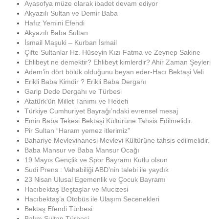
Ayasofya müze olarak ibadet devam ediyor
Akyazılı Sultan ve Demir Baba
Hafız Yemini Efendi
Akyazılı Baba Sultan
İsmail Maşuki – Kurban İsmail
Çifte Sultanlar Hz. Hüseyin Kızı Fatma ve Zeynep Sakine
Ehlibeyt ne demektir? Ehlibeyt kimlerdir? Ahir Zaman Şeyleri
Adem’in dört bölük olduğunu beyan eder-Hacı Bektaşi Veli
Erikli Baba Kimdir ? Erikli Baba Dergahı
Garip Dede Dergahı ve Türbesi
Atatürk’ün Millet Tanımı ve Hedefi
Türkiye Cumhuriyet Bayrağı’ndaki evrensel mesaj
Emin Baba Tekesi Bektaşi Kültürüne Tahsis Edilmelidir.
Pir Sultan “Haram yemez itlerimiz”
Bahariye Mevlevihanesi Mevlevi Kültürüne tahsis edilmelidir.
Baba Mansur ve Baba Mansur Ocağı
19 Mayıs Gençlik ve Spor Bayramı Kutlu olsun
Sudi Prens : Vahabiliği ABD’nin talebi ile yaydık
23 Nisan Ulusal Egemenlik ve Çocuk Bayramı
Hacıbektaş Beştaşlar ve Mucizesi
Hacıbektaş’a Otobüs ile Ulaşım Secenekleri
Bektaş Efendi Türbesi
Balım Sultan Türbesi