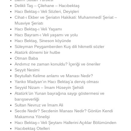
Delikli Taş – Çilehane – Hacıbektaş
Hacı Bektaş-ı Veli Sözleri, Deyişleri
Cihat-ı Ekber ve Şeriatın Hakikati: Muhammedî Şeriat –
Muaviye Şeriatı
Hacı Bektaş-ı Veli Yaşamı
Hacı Bayram-ı Veli yaşamı ve yolu
Hacı Bektaş, Sineson köyünde
Süleyman Peygamberden Kuş dili hikmetli sözler
Atatürk dönemi bir hutbe
Otman Baba
Andımız ne zaman konuldu? İçeriği ve öneriler
Seyyit Nesimi
Beytullah Kelime anlamı ve Manası Nedir?
Yanko Madyan’ın Hacı Bektaş’a derviş olması
Seyyid Nizam – İmam Hüseyin Şehidi
Atatürk’ün Yunan bayrağına saygı göstermesi ve
barışseverliği
Sultan Nevruz ve İmam Ali
Secde Nedir? Secdenin Manası Nedir? Gönlün Kendi
Makamına Yönelişi
Hacı Bektaş-ı Veli Şeytanı Hallerini Açıklar Bölümünden
Hacıbektaş Otelleri