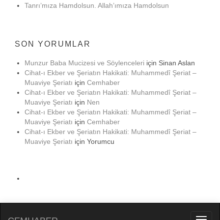
Tanrı’mıza Hamdolsun. Allah’ımıza Hamdolsun
SON YORUMLAR
Munzur Baba Mucizesi ve Söylenceleri
için
Sinan Aslan
Cihat-ı Ekber ve Şeriatın Hakikati: Muhammedî Şeriat –
Muaviye Şeriatı
için
Cemhaber
Cihat-ı Ekber ve Şeriatın Hakikati: Muhammedî Şeriat –
Muaviye Şeriatı
için
Nen
Cihat-ı Ekber ve Şeriatın Hakikati: Muhammedî Şeriat –
Muaviye Şeriatı
için
Cemhaber
Cihat-ı Ekber ve Şeriatın Hakikati: Muhammedî Şeriat –
Muaviye Şeriatı
için
Yorumcu