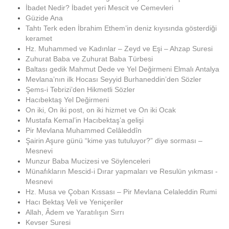
İbadet Nedir? İbadet yeri Mescit ve Cemevleri
Güzide Ana
Tahtı Terk eden İbrahim Ethem’in deniz kıyısında gösterdiği
keramet
Hz. Muhammed ve Kadınlar – Zeyd ve Eşi – Ahzap Suresi
Zuhurat Baba ve Zuhurat Baba Türbesi
Baltası gedik Mahmut Dede ve Yel Değirmeni Elmalı Antalya
Mevlana’nın ilk Hocası Seyyid Burhaneddin’den Sözler
Şems-i Tebrizi’den Hikmetli Sözler
Hacıbektaş Yel Değirmeni
On iki, On iki post, on iki hizmet ve On iki Ocak
Mustafa Kemal’in Hacıbektaş’a gelişi
Pir Mevlana Muhammed Celâleddîn
Şairin Aşure günü “kime yas tutuluyor?” diye sorması –
Mesnevi
Munzur Baba Mucizesi ve Söylenceleri
Münafıkların Mescid-i Dırar yapmaları ve Resulün yıkması -
Mesnevi
Hz. Musa ve Çoban Kıssası – Pir Mevlana Celaleddin Rumi
Hacı Bektaş Veli ve Yeniçeriler
Allah, Âdem ve Yaratılışın Sırrı
Kevser Suresi