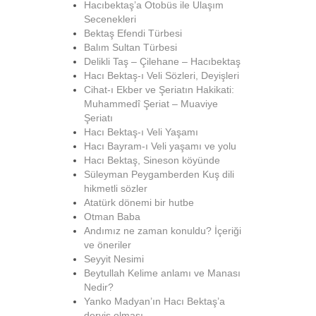
Hacıbektaş’a Otobüs ile Ulaşım
Secenekleri
Bektaş Efendi Türbesi
Balım Sultan Türbesi
Delikli Taş – Çilehane – Hacıbektaş
Hacı Bektaş-ı Veli Sözleri, Deyişleri
Cihat-ı Ekber ve Şeriatın Hakikati:
Muhammedî Şeriat – Muaviye
Şeriatı
Hacı Bektaş-ı Veli Yaşamı
Hacı Bayram-ı Veli yaşamı ve yolu
Hacı Bektaş, Sineson köyünde
Süleyman Peygamberden Kuş dili
hikmetli sözler
Atatürk dönemi bir hutbe
Otman Baba
Andımız ne zaman konuldu? İçeriği
ve öneriler
Seyyit Nesimi
Beytullah Kelime anlamı ve Manası
Nedir?
Yanko Madyan’ın Hacı Bektaş’a
derviş olması