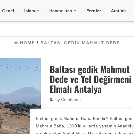
Genel
İslam
Hacıbektaş
Erenler
Atatürk
HOME
/
BALTASI GEDIK MAHMUT DEDE
Baltası gedik Mahmut
Dede ve Yel Değirmeni
Elmalı Antalya
by
Cemhaber
Baltası gedik Mahmut Baba Kimdir? Baltası gedi
Mahmut Baba, 1300’lü yıllarda yaşamış Anadolu
erenlerinden Abdal Musa Hazretlerinin oduncusu