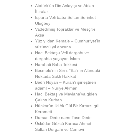
Atatürk’ün Din Anlayışı ve Atılan
İftiralar
Isparta Veli baba Sultan Serinket-
Uluğbey
Vadedilmiş Topraklar ve Mesçit-i
Aksa
Yüz yıldan Kemale – Cumhuriyet’in
yüzüncü yıl anısına
Hacı Bektaş-ı Veli dergahı ve
dergahta yaşayan İslam
Harabati Baba Tekkesi
Besmele’nin Sırrı: “Ba”nın Altındaki
Noktada Saklı Hakikat
Bedri Noyan – Kuran’ı şiirleştiren
adam! – Nuriye Akman
Hacı Bektaş ve Mevlana’ya giden
Çalıntı Kurban
Hünkar’ın İki Ak Gül Bir Kırmızı gül
Kerameti
Dursun Dede namı Tose Dede
Üsküdar Gözcü Karaca Ahmet
Sultan Dergahı ve Cemevi