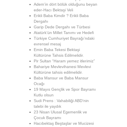
Adem’in dört bölük olduğunu beyan
eder-Hacı Bektaşi Veli
Erikli Baba Kimdir ? Erikli Baba
Dergahı
Garip Dede Dergahı ve Türbesi
Atatürk’ün Millet Tanımı ve Hedefi
Türkiye Cumhuriyet Bayrağı’ndaki
evrensel mesaj
Emin Baba Tekesi Bektaşi
Kültürüne Tahsis Edilmelidir.
Pir Sultan “Haram yemez itlerimiz”
Bahariye Mevlevihanesi Mevlevi
Kültürüne tahsis edilmelidir.
Baba Mansur ve Baba Mansur
Ocağı
19 Mayıs Gençlik ve Spor Bayramı
Kutlu olsun
Sudi Prens : Vahabiliği ABD’nin
talebi ile yaydık
23 Nisan Ulusal Egemenlik ve
Çocuk Bayramı
Hacıbektaş Beştaşlar ve Mucizesi