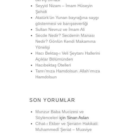
Seyyid Nizam – İmam Hüseyin
Şehidi
Atatürk’ün Yunan bayrağına saygı
göstermesi ve barışseverliği
Sultan Nevruz ve İmam Ali
Secde Nedir? Secdenin Manası
Nedir? Gönlün Kendi Makamına
Yönelişi
Hacı Bektaş-ı Veli Şeytanı Hallerini
Açıklar Bölümünden
Hacıbektaş Otelleri
Tanrı’mıza Hamdolsun. Allah’ımıza
Hamdolsun
SON YORUMLAR
Munzur Baba Mucizesi ve
Söylenceleri
için
Sinan Aslan
Cihat-ı Ekber ve Şeriatın Hakikati:
Muhammedî Şeriat – Muaviye