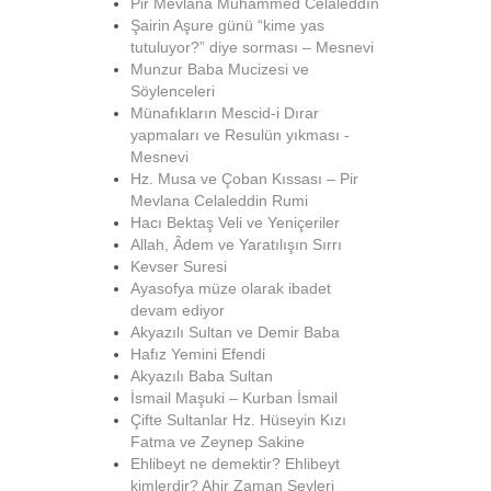
Pir Mevlana Muhammed Celâleddîn
Şairin Aşure günü “kime yas
tutuluyor?” diye sorması – Mesnevi
Munzur Baba Mucizesi ve
Söylenceleri
Münafıkların Mescid-i Dırar
yapmaları ve Resulün yıkması -
Mesnevi
Hz. Musa ve Çoban Kıssası – Pir
Mevlana Celaleddin Rumi
Hacı Bektaş Veli ve Yeniçeriler
Allah, Âdem ve Yaratılışın Sırrı
Kevser Suresi
Ayasofya müze olarak ibadet
devam ediyor
Akyazılı Sultan ve Demir Baba
Hafız Yemini Efendi
Akyazılı Baba Sultan
İsmail Maşuki – Kurban İsmail
Çifte Sultanlar Hz. Hüseyin Kızı
Fatma ve Zeynep Sakine
Ehlibeyt ne demektir? Ehlibeyt
kimlerdir? Ahir Zaman Şeyleri