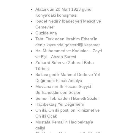
Atatürk’ün 20 Mart 1923 günü
Konya’daki konuşması
İbadet Nedir? İbadet yeri Mescit ve
Cemevleri
Güzide Ana
Tahtı Terk eden İbrahim Ethem’in
deniz kıyısında gösterdiği keramet
Hz. Muhammed ve Kadınlar – Zeyd
ve Eşi – Ahzap Suresi
Zuhurat Baba ve Zuhurat Baba
Türbesi
Baltası gedik Mahmut Dede ve Yel
Değirmeni Elmalı Antalya
Mevlana’nın ilk Hocası Seyyid
Burhaneddin’den Sözler
Şems-i Tebrizi’den Hikmetli Sözler
Hacıbektaş Yel Değirmeni
On iki, On iki post, on iki hizmet ve
On iki Ocak
Mustafa Kemal’in Hacıbektaş’a
gelişi