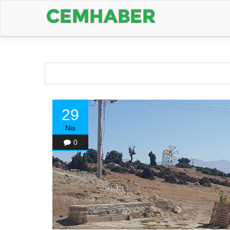
29
Nis
0