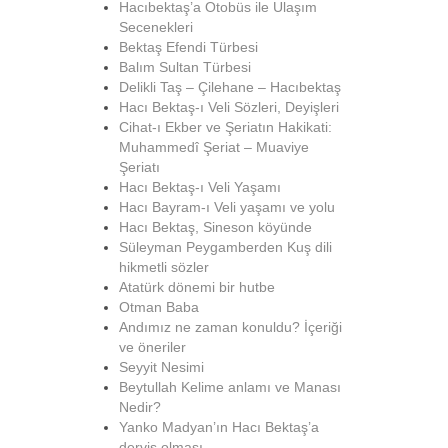
Hacıbektaş’a Otobüs ile Ulaşım
Secenekleri
Bektaş Efendi Türbesi
Balım Sultan Türbesi
Delikli Taş – Çilehane – Hacıbektaş
Hacı Bektaş-ı Veli Sözleri, Deyişleri
Cihat-ı Ekber ve Şeriatın Hakikati:
Muhammedî Şeriat – Muaviye
Şeriatı
Hacı Bektaş-ı Veli Yaşamı
Hacı Bayram-ı Veli yaşamı ve yolu
Hacı Bektaş, Sineson köyünde
Süleyman Peygamberden Kuş dili
hikmetli sözler
Atatürk dönemi bir hutbe
Otman Baba
Andımız ne zaman konuldu? İçeriği
ve öneriler
Seyyit Nesimi
Beytullah Kelime anlamı ve Manası
Nedir?
Yanko Madyan’ın Hacı Bektaş’a
derviş olması