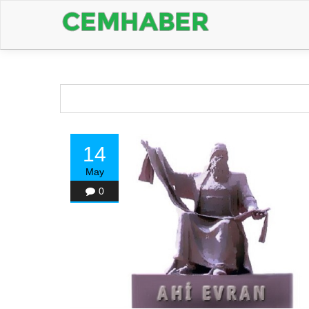
14
May
0