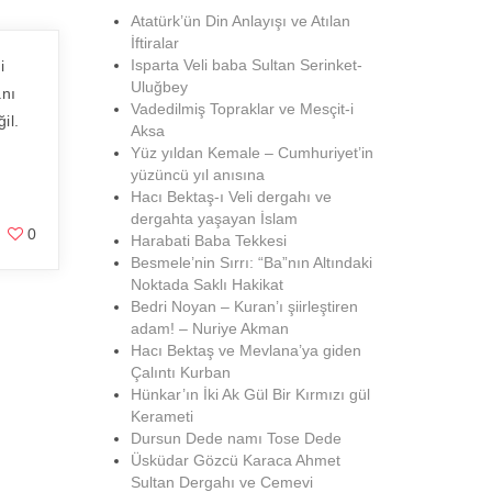
Atatürk’ün Din Anlayışı ve Atılan
İftiralar
Isparta Veli baba Sultan Serinket-
i
Uluğbey
anı
Vadedilmiş Topraklar ve Mesçit-i
il.
Aksa
Yüz yıldan Kemale – Cumhuriyet’in
yüzüncü yıl anısına
Hacı Bektaş-ı Veli dergahı ve
dergahta yaşayan İslam
0
Harabati Baba Tekkesi
Besmele’nin Sırrı: “Ba”nın Altındaki
Noktada Saklı Hakikat
Bedri Noyan – Kuran’ı şiirleştiren
adam! – Nuriye Akman
Hacı Bektaş ve Mevlana’ya giden
Çalıntı Kurban
Hünkar’ın İki Ak Gül Bir Kırmızı gül
Kerameti
Dursun Dede namı Tose Dede
Üsküdar Gözcü Karaca Ahmet
Sultan Dergahı ve Cemevi