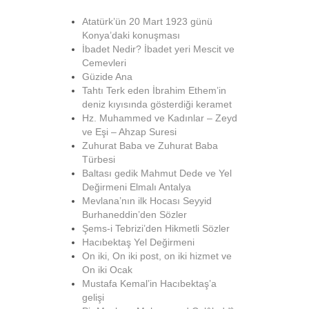
Atatürk’ün 20 Mart 1923 günü
Konya’daki konuşması
İbadet Nedir? İbadet yeri Mescit ve
Cemevleri
Güzide Ana
Tahtı Terk eden İbrahim Ethem’in
deniz kıyısında gösterdiği keramet
Hz. Muhammed ve Kadınlar – Zeyd
ve Eşi – Ahzap Suresi
Zuhurat Baba ve Zuhurat Baba
Türbesi
Baltası gedik Mahmut Dede ve Yel
Değirmeni Elmalı Antalya
Mevlana’nın ilk Hocası Seyyid
Burhaneddin’den Sözler
Şems-i Tebrizi’den Hikmetli Sözler
Hacıbektaş Yel Değirmeni
On iki, On iki post, on iki hizmet ve
On iki Ocak
Mustafa Kemal’in Hacıbektaş’a
gelişi