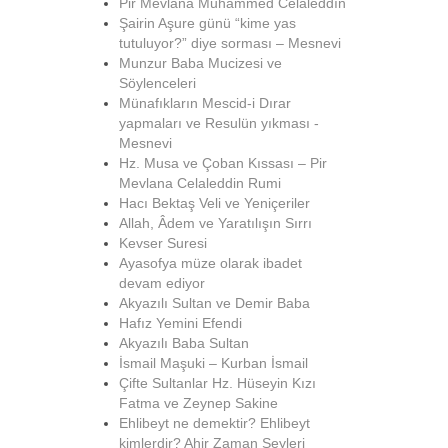
Pir Mevlana Muhammed Celâleddîn
Şairin Aşure günü “kime yas
tutuluyor?” diye sorması – Mesnevi
Munzur Baba Mucizesi ve
Söylenceleri
Münafıkların Mescid-i Dırar
yapmaları ve Resulün yıkması -
Mesnevi
Hz. Musa ve Çoban Kıssası – Pir
Mevlana Celaleddin Rumi
Hacı Bektaş Veli ve Yeniçeriler
Allah, Âdem ve Yaratılışın Sırrı
Kevser Suresi
Ayasofya müze olarak ibadet
devam ediyor
Akyazılı Sultan ve Demir Baba
Hafız Yemini Efendi
Akyazılı Baba Sultan
İsmail Maşuki – Kurban İsmail
Çifte Sultanlar Hz. Hüseyin Kızı
Fatma ve Zeynep Sakine
Ehlibeyt ne demektir? Ehlibeyt
kimlerdir? Ahir Zaman Şeyleri