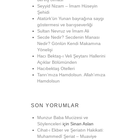
Seyyid Nizam – İmam Hüseyin
Şehidi
Atatürk’ün Yunan bayrağına saygı
göstermesi ve barışseverliği
Sultan Nevruz ve İmam Ali
Secde Nedir? Secdenin Manası
Nedir? Gönlün Kendi Makamına
Yönelişi
Hacı Bektaş-ı Veli Şeytanı Hallerini
Açıklar Bölümünden
Hacıbektaş Otelleri
Tanrı’mıza Hamdolsun. Allah’ımıza
Hamdolsun
SON YORUMLAR
Munzur Baba Mucizesi ve
Söylenceleri
için
Sinan Aslan
Cihat-ı Ekber ve Şeriatın Hakikati:
Muhammedî Şeriat – Muaviye