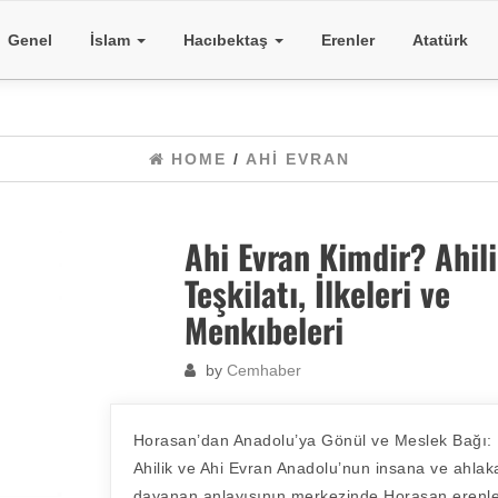
Genel
İslam
Hacıbektaş
Erenler
Atatürk
HOME
/
AHI EVRAN
Ahi Evran Kimdir? Ahil
Teşkilatı, İlkeleri ve
Menkıbeleri
by
Cemhaber
Horasan’dan Anadolu’ya Gönül ve Meslek Bağı:
Ahilik ve Ahi Evran Anadolu’nun insana ve ahlak
dayanan anlayışının merkezinde Horasan erenle