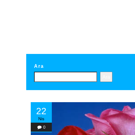
Ara
Ara
22
Nis
0