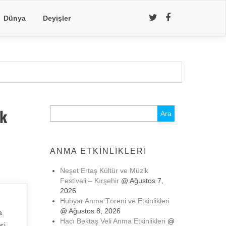
Dünya
Deyişler
ik
Arama:
ANMA ETKINLIKLERI
Neşet Ertaş Kültür ve Müzik
Festivali – Kırşehir
@ Ağustos 7,
2026
Hubyar Anma Töreni ve Etkinlikleri
@ Ağustos 8, 2026
a
Hacı Bektaş Veli Anma Etkinlikleri
@
ri