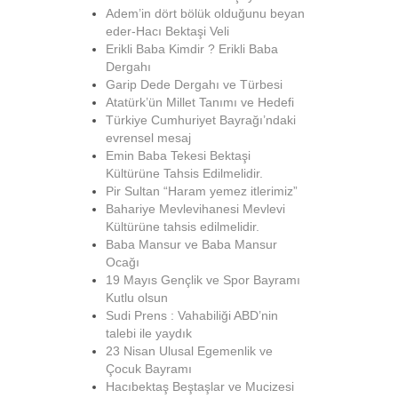
Adem’in dört bölük olduğunu beyan
eder-Hacı Bektaşi Veli
Erikli Baba Kimdir ? Erikli Baba
Dergahı
Garip Dede Dergahı ve Türbesi
Atatürk’ün Millet Tanımı ve Hedefi
Türkiye Cumhuriyet Bayrağı’ndaki
evrensel mesaj
Emin Baba Tekesi Bektaşi
Kültürüne Tahsis Edilmelidir.
Pir Sultan “Haram yemez itlerimiz”
Bahariye Mevlevihanesi Mevlevi
Kültürüne tahsis edilmelidir.
Baba Mansur ve Baba Mansur
Ocağı
19 Mayıs Gençlik ve Spor Bayramı
Kutlu olsun
Sudi Prens : Vahabiliği ABD’nin
talebi ile yaydık
23 Nisan Ulusal Egemenlik ve
Çocuk Bayramı
Hacıbektaş Beştaşlar ve Mucizesi