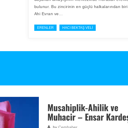
bulunur. Bu zincirinin en güçlü halkalarından biri
Ahi Evran ve…
ERENLER
HACI BEKTAŞ VELI
Musahiplik-Ahilik ve
Muhacir – Ensar Kardeş
by
Cemhaber