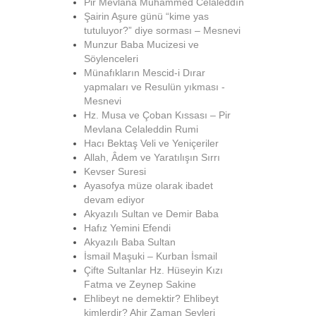
Pir Mevlana Muhammed Celâleddîn
Şairin Aşure günü “kime yas
tutuluyor?” diye sorması – Mesnevi
Munzur Baba Mucizesi ve
Söylenceleri
Münafıkların Mescid-i Dırar
yapmaları ve Resulün yıkması -
Mesnevi
Hz. Musa ve Çoban Kıssası – Pir
Mevlana Celaleddin Rumi
Hacı Bektaş Veli ve Yeniçeriler
Allah, Âdem ve Yaratılışın Sırrı
Kevser Suresi
Ayasofya müze olarak ibadet
devam ediyor
Akyazılı Sultan ve Demir Baba
Hafız Yemini Efendi
Akyazılı Baba Sultan
İsmail Maşuki – Kurban İsmail
Çifte Sultanlar Hz. Hüseyin Kızı
Fatma ve Zeynep Sakine
Ehlibeyt ne demektir? Ehlibeyt
kimlerdir? Ahir Zaman Şeyleri