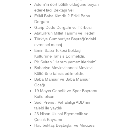
Adem’in dört bölük olduğunu beyan
eder-Hacı Bektaşi Veli
Erikli Baba Kimdir ? Erikli Baba
Dergahı
Garip Dede Dergahı ve Türbesi
Atatürk’ün Millet Tanımı ve Hedefi
Türkiye Cumhuriyet Bayrağı’ndaki
evrensel mesaj
Emin Baba Tekesi Bektaşi
Kültürüne Tahsis Edilmelidir.
Pir Sultan “Haram yemez itlerimiz”
Bahariye Mevlevihanesi Mevlevi
Kültürüne tahsis edilmelidir.
Baba Mansur ve Baba Mansur
Ocağı
19 Mayıs Gençlik ve Spor Bayramı
Kutlu olsun
Sudi Prens : Vahabiliği ABD’nin
talebi ile yaydık
23 Nisan Ulusal Egemenlik ve
Çocuk Bayramı
Hacıbektaş Beştaşlar ve Mucizesi