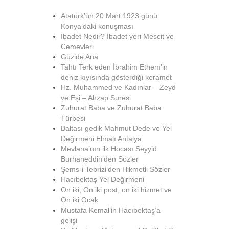
Atatürk’ün 20 Mart 1923 günü
Konya’daki konuşması
İbadet Nedir? İbadet yeri Mescit ve
Cemevleri
Güzide Ana
Tahtı Terk eden İbrahim Ethem’in
deniz kıyısında gösterdiği keramet
Hz. Muhammed ve Kadınlar – Zeyd
ve Eşi – Ahzap Suresi
Zuhurat Baba ve Zuhurat Baba
Türbesi
Baltası gedik Mahmut Dede ve Yel
Değirmeni Elmalı Antalya
Mevlana’nın ilk Hocası Seyyid
Burhaneddin’den Sözler
Şems-i Tebrizi’den Hikmetli Sözler
Hacıbektaş Yel Değirmeni
On iki, On iki post, on iki hizmet ve
On iki Ocak
Mustafa Kemal’in Hacıbektaş’a
gelişi