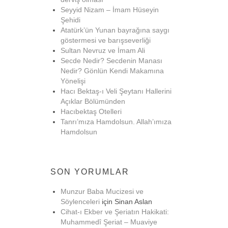
Seyyid Nizam – İmam Hüseyin
Şehidi
Atatürk’ün Yunan bayrağına saygı
göstermesi ve barışseverliği
Sultan Nevruz ve İmam Ali
Secde Nedir? Secdenin Manası
Nedir? Gönlün Kendi Makamına
Yönelişi
Hacı Bektaş-ı Veli Şeytanı Hallerini
Açıklar Bölümünden
Hacıbektaş Otelleri
Tanrı’mıza Hamdolsun. Allah’ımıza
Hamdolsun
SON YORUMLAR
Munzur Baba Mucizesi ve
Söylenceleri
için
Sinan Aslan
Cihat-ı Ekber ve Şeriatın Hakikati:
Muhammedî Şeriat – Muaviye