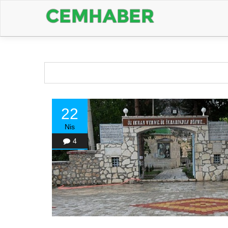
22
Nis
4