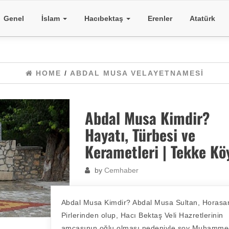
Genel
İslam
Hacıbektaş
Erenler
Atatürk
HOME
/
ABDAL MUSA VELAYETNAMESI
Abdal Musa Kimdir?
Hayatı, Türbesi ve
Kerametleri | Tekke Kö
by
Cemhaber
Abdal Musa Kimdir? Abdal Musa Sultan, Horasa
Pirlerinden olup, Hacı Bektaş Veli Hazretlerinin
amcasının oğlu olması nedeniyle soy Muhamm