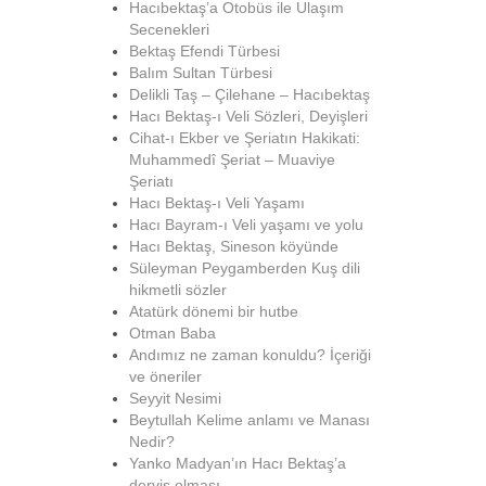
Hacıbektaş’a Otobüs ile Ulaşım
Secenekleri
Bektaş Efendi Türbesi
Balım Sultan Türbesi
Delikli Taş – Çilehane – Hacıbektaş
Hacı Bektaş-ı Veli Sözleri, Deyişleri
Cihat-ı Ekber ve Şeriatın Hakikati:
Muhammedî Şeriat – Muaviye
Şeriatı
Hacı Bektaş-ı Veli Yaşamı
Hacı Bayram-ı Veli yaşamı ve yolu
Hacı Bektaş, Sineson köyünde
Süleyman Peygamberden Kuş dili
hikmetli sözler
Atatürk dönemi bir hutbe
Otman Baba
Andımız ne zaman konuldu? İçeriği
ve öneriler
Seyyit Nesimi
Beytullah Kelime anlamı ve Manası
Nedir?
Yanko Madyan’ın Hacı Bektaş’a
derviş olması