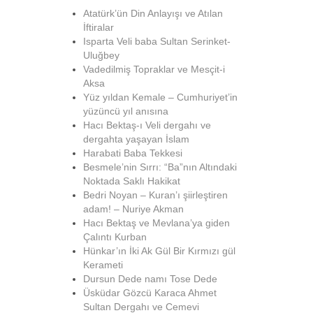
Atatürk’ün Din Anlayışı ve Atılan
İftiralar
Isparta Veli baba Sultan Serinket-
Uluğbey
Vadedilmiş Topraklar ve Mesçit-i
Aksa
Yüz yıldan Kemale – Cumhuriyet’in
yüzüncü yıl anısına
Hacı Bektaş-ı Veli dergahı ve
dergahta yaşayan İslam
Harabati Baba Tekkesi
Besmele’nin Sırrı: “Ba”nın Altındaki
Noktada Saklı Hakikat
Bedri Noyan – Kuran’ı şiirleştiren
adam! – Nuriye Akman
Hacı Bektaş ve Mevlana’ya giden
Çalıntı Kurban
Hünkar’ın İki Ak Gül Bir Kırmızı gül
Kerameti
Dursun Dede namı Tose Dede
Üsküdar Gözcü Karaca Ahmet
Sultan Dergahı ve Cemevi