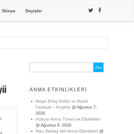
Dünya
Deyişler
Arama:
yü
ANMA ETKINLIKLERI
Neşet Ertaş Kültür ve Müzik
Festivali – Kırşehir
@ Ağustos 7,
2026
n
Hubyar Anma Töreni ve Etkinlikleri
@ Ağustos 8, 2026
Hacı Bektaş Veli Anma Etkinlikleri
@
ed