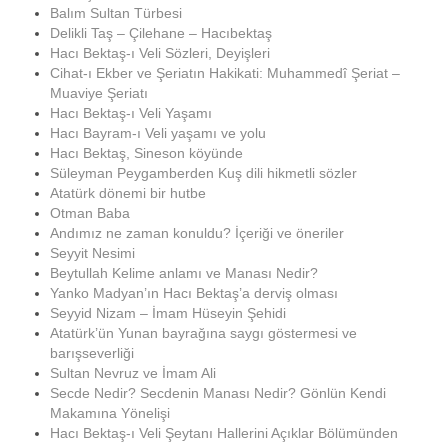
Balım Sultan Türbesi
Delikli Taş – Çilehane – Hacıbektaş
Hacı Bektaş-ı Veli Sözleri, Deyişleri
Cihat-ı Ekber ve Şeriatın Hakikati: Muhammedî Şeriat –
Muaviye Şeriatı
Hacı Bektaş-ı Veli Yaşamı
Hacı Bayram-ı Veli yaşamı ve yolu
Hacı Bektaş, Sineson köyünde
Süleyman Peygamberden Kuş dili hikmetli sözler
Atatürk dönemi bir hutbe
Otman Baba
Andımız ne zaman konuldu? İçeriği ve öneriler
Seyyit Nesimi
Beytullah Kelime anlamı ve Manası Nedir?
Yanko Madyan’ın Hacı Bektaş’a derviş olması
Seyyid Nizam – İmam Hüseyin Şehidi
Atatürk’ün Yunan bayrağına saygı göstermesi ve
barışseverliği
Sultan Nevruz ve İmam Ali
Secde Nedir? Secdenin Manası Nedir? Gönlün Kendi
Makamına Yönelişi
Hacı Bektaş-ı Veli Şeytanı Hallerini Açıklar Bölümünden