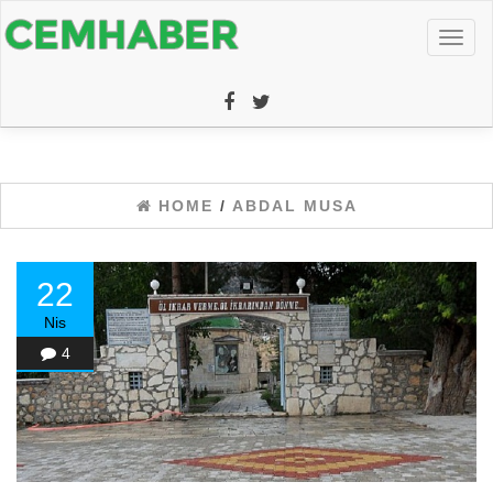
Toggl
naviga
HOME
/
ABDAL MUSA
22
Nis
4