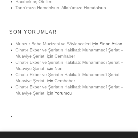
Hacıbektaş Otelleri
Tanrı’mıza Hamdolsun. Allah’ımıza Hamdolsun
SON YORUMLAR
Munzur Baba Mucizesi ve Söylenceleri
için
Sinan Aslan
Cihat-ı Ekber ve Şeriatın Hakikati: Muhammedî Şeriat –
Muaviye Şeriatı
için
Cemhaber
Cihat-ı Ekber ve Şeriatın Hakikati: Muhammedî Şeriat –
Muaviye Şeriatı
için
Nen
Cihat-ı Ekber ve Şeriatın Hakikati: Muhammedî Şeriat –
Muaviye Şeriatı
için
Cemhaber
Cihat-ı Ekber ve Şeriatın Hakikati: Muhammedî Şeriat –
Muaviye Şeriatı
için
Yorumcu