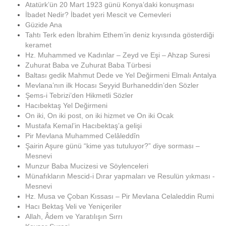
Atatürk’ün 20 Mart 1923 günü Konya’daki konuşması
İbadet Nedir? İbadet yeri Mescit ve Cemevleri
Güzide Ana
Tahtı Terk eden İbrahim Ethem’in deniz kıyısında gösterdiği
keramet
Hz. Muhammed ve Kadınlar – Zeyd ve Eşi – Ahzap Suresi
Zuhurat Baba ve Zuhurat Baba Türbesi
Baltası gedik Mahmut Dede ve Yel Değirmeni Elmalı Antalya
Mevlana’nın ilk Hocası Seyyid Burhaneddin’den Sözler
Şems-i Tebrizi’den Hikmetli Sözler
Hacıbektaş Yel Değirmeni
On iki, On iki post, on iki hizmet ve On iki Ocak
Mustafa Kemal’in Hacıbektaş’a gelişi
Pir Mevlana Muhammed Celâleddîn
Şairin Aşure günü “kime yas tutuluyor?” diye sorması –
Mesnevi
Munzur Baba Mucizesi ve Söylenceleri
Münafıkların Mescid-i Dırar yapmaları ve Resulün yıkması -
Mesnevi
Hz. Musa ve Çoban Kıssası – Pir Mevlana Celaleddin Rumi
Hacı Bektaş Veli ve Yeniçeriler
Allah, Âdem ve Yaratılışın Sırrı