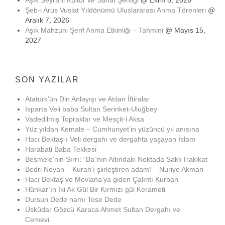
Şeb-i Arus Vuslat Yıldönümü Uluslararası Anma Törenleri
@
Aralık 7, 2026
Aşık Mahzuni Şerif Anma Etkinliği – Tahmini
@ Mayıs 15,
2027
SON YAZILAR
Atatürk’ün Din Anlayışı ve Atılan İftiralar
Isparta Veli baba Sultan Serinket-Uluğbey
Vadedilmiş Topraklar ve Mesçit-i Aksa
Yüz yıldan Kemale – Cumhuriyet’in yüzüncü yıl anısına
Hacı Bektaş-ı Veli dergahı ve dergahta yaşayan İslam
Harabati Baba Tekkesi
Besmele’nin Sırrı: “Ba”nın Altındaki Noktada Saklı Hakikat
Bedri Noyan – Kuran’ı şiirleştiren adam! – Nuriye Akman
Hacı Bektaş ve Mevlana’ya giden Çalıntı Kurban
Hünkar’ın İki Ak Gül Bir Kırmızı gül Kerameti
Dursun Dede namı Tose Dede
Üsküdar Gözcü Karaca Ahmet Sultan Dergahı ve
Cemevi