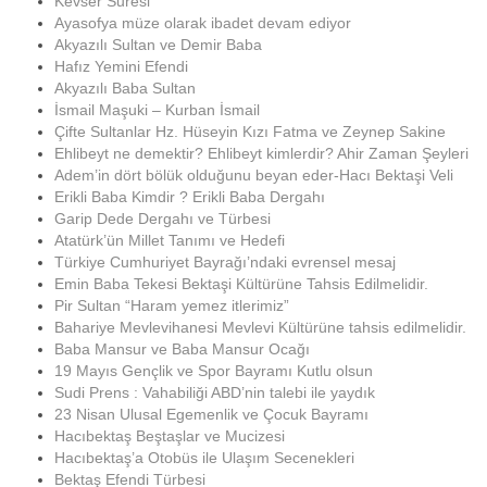
Kevser Suresi
Ayasofya müze olarak ibadet devam ediyor
Akyazılı Sultan ve Demir Baba
Hafız Yemini Efendi
Akyazılı Baba Sultan
İsmail Maşuki – Kurban İsmail
Çifte Sultanlar Hz. Hüseyin Kızı Fatma ve Zeynep Sakine
Ehlibeyt ne demektir? Ehlibeyt kimlerdir? Ahir Zaman Şeyleri
Adem’in dört bölük olduğunu beyan eder-Hacı Bektaşi Veli
Erikli Baba Kimdir ? Erikli Baba Dergahı
Garip Dede Dergahı ve Türbesi
Atatürk’ün Millet Tanımı ve Hedefi
Türkiye Cumhuriyet Bayrağı’ndaki evrensel mesaj
Emin Baba Tekesi Bektaşi Kültürüne Tahsis Edilmelidir.
Pir Sultan “Haram yemez itlerimiz”
Bahariye Mevlevihanesi Mevlevi Kültürüne tahsis edilmelidir.
Baba Mansur ve Baba Mansur Ocağı
19 Mayıs Gençlik ve Spor Bayramı Kutlu olsun
Sudi Prens : Vahabiliği ABD’nin talebi ile yaydık
23 Nisan Ulusal Egemenlik ve Çocuk Bayramı
Hacıbektaş Beştaşlar ve Mucizesi
Hacıbektaş’a Otobüs ile Ulaşım Secenekleri
Bektaş Efendi Türbesi