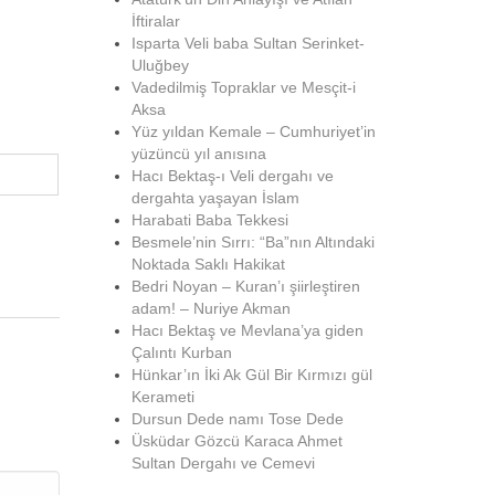
İftiralar
Isparta Veli baba Sultan Serinket-
Uluğbey
Vadedilmiş Topraklar ve Mesçit-i
Aksa
Yüz yıldan Kemale – Cumhuriyet’in
yüzüncü yıl anısına
Hacı Bektaş-ı Veli dergahı ve
dergahta yaşayan İslam
Harabati Baba Tekkesi
Besmele’nin Sırrı: “Ba”nın Altındaki
Noktada Saklı Hakikat
Bedri Noyan – Kuran’ı şiirleştiren
adam! – Nuriye Akman
Hacı Bektaş ve Mevlana’ya giden
Çalıntı Kurban
Hünkar’ın İki Ak Gül Bir Kırmızı gül
Kerameti
Dursun Dede namı Tose Dede
Üsküdar Gözcü Karaca Ahmet
Sultan Dergahı ve Cemevi