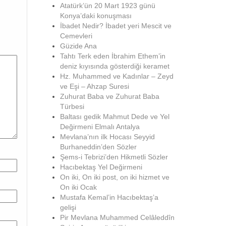
Atatürk’ün 20 Mart 1923 günü
Konya’daki konuşması
İbadet Nedir? İbadet yeri Mescit ve
Cemevleri
Güzide Ana
Tahtı Terk eden İbrahim Ethem’in
deniz kıyısında gösterdiği keramet
Hz. Muhammed ve Kadınlar – Zeyd
ve Eşi – Ahzap Suresi
Zuhurat Baba ve Zuhurat Baba
Türbesi
Baltası gedik Mahmut Dede ve Yel
Değirmeni Elmalı Antalya
Mevlana’nın ilk Hocası Seyyid
Burhaneddin’den Sözler
Şems-i Tebrizi’den Hikmetli Sözler
Hacıbektaş Yel Değirmeni
On iki, On iki post, on iki hizmet ve
On iki Ocak
Mustafa Kemal’in Hacıbektaş’a
gelişi
Pir Mevlana Muhammed Celâleddîn