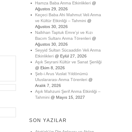
Hamza Baba Anma Etkinlikleri
@
Ağustos 29, 2026
Keçeci Baba Ahi Mahmut Veli Anma
ve Kültür Etkinliği – Tahmini
@
Ağustos 30, 2026
Nallıhan Taptuk Emre’yi ve Kızı
Bacım Sultanı Anma Törenleri
@
Ağustos 30, 2026
Seyyid Sultan Sücaaddin Veli Anma
Etkinlikleri
@ Eylül 27, 2026
Aşık Seyrani Kültür ve Sanat Şenliği
@ Ekim 8, 2026
Şeb-i Arus Vuslat Yıldönümü
Uluslararası Anma Törenleri
@
Aralık 7, 2026
Aşık Mahzuni Şerif Anma Etkinliği –
Tahmini
@ Mayıs 15, 2027
SON YAZILAR
Atatürk’ün Din Anlayışı ve Atılan