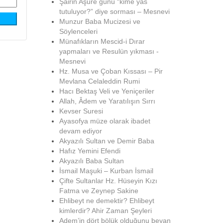
Şairin Aşure günü “kime yas
tutuluyor?” diye sorması – Mesnevi
Munzur Baba Mucizesi ve
Söylenceleri
Münafıkların Mescid-i Dırar
yapmaları ve Resulün yıkması -
Mesnevi
Hz. Musa ve Çoban Kıssası – Pir
Mevlana Celaleddin Rumi
Hacı Bektaş Veli ve Yeniçeriler
Allah, Âdem ve Yaratılışın Sırrı
Kevser Suresi
Ayasofya müze olarak ibadet
devam ediyor
Akyazılı Sultan ve Demir Baba
Hafız Yemini Efendi
Akyazılı Baba Sultan
İsmail Maşuki – Kurban İsmail
Çifte Sultanlar Hz. Hüseyin Kızı
Fatma ve Zeynep Sakine
Ehlibeyt ne demektir? Ehlibeyt
kimlerdir? Ahir Zaman Şeyleri
Adem’in dört bölük olduğunu beyan