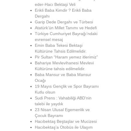
eder-Hacı Bektaşi Veli
Erikli Baba Kimdir ? Erikli Baba
Dergahı
Garip Dede Dergahı ve Türbesi
Atatürk’ün Millet Tanımı ve Hedefi
Türkiye Cumhuriyet Bayrağı’ndaki
evrensel mesaj
Emin Baba Tekesi Bektaşi
Kültürüne Tahsis Edilmelidir.
Pir Sultan “Haram yemez itlerimiz”
Bahariye Mevlevihanesi Mevlevi
Kültürüne tahsis edilmelidir.
Baba Mansur ve Baba Mansur
Ocağı
19 Mayıs Gençlik ve Spor Bayramı
Kutlu olsun
Sudi Prens : Vahabiliği ABD’nin
talebi ile yaydık
23 Nisan Ulusal Egemenlik ve
Çocuk Bayramı
Hacıbektaş Beştaşlar ve Mucizesi
Hacıbektaş’a Otobüs ile Ulaşım