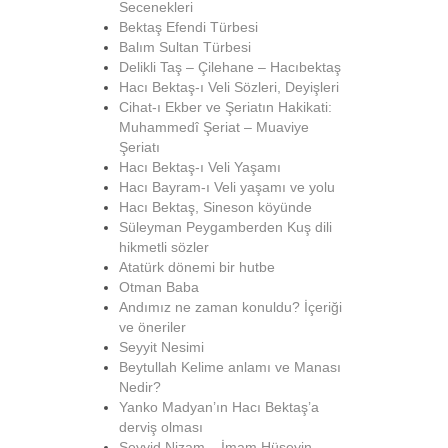
Secenekleri
Bektaş Efendi Türbesi
Balım Sultan Türbesi
Delikli Taş – Çilehane – Hacıbektaş
Hacı Bektaş-ı Veli Sözleri, Deyişleri
Cihat-ı Ekber ve Şeriatın Hakikati:
Muhammedî Şeriat – Muaviye
Şeriatı
Hacı Bektaş-ı Veli Yaşamı
Hacı Bayram-ı Veli yaşamı ve yolu
Hacı Bektaş, Sineson köyünde
Süleyman Peygamberden Kuş dili
hikmetli sözler
Atatürk dönemi bir hutbe
Otman Baba
Andımız ne zaman konuldu? İçeriği
ve öneriler
Seyyit Nesimi
Beytullah Kelime anlamı ve Manası
Nedir?
Yanko Madyan’ın Hacı Bektaş’a
derviş olması
Seyyid Nizam – İmam Hüseyin