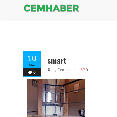
10
smart
Mar
by
Cemhaber
0
0