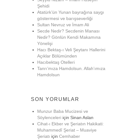
Şehidi
Atatürk’ün Yunan bayrağına saygı
göstermesi ve barışseverliği
Sultan Nevruz ve İmam Ali
Secde Nedir? Secdenin Manası
Nedir? Gönlün Kendi Makamına
Yönelişi
Hacı Bektaş-ı Veli Şeytanı Hallerini
Açıklar Bölümünden
Hacıbektaş Otelleri
Tanrı’mıza Hamdolsun. Allah’ımıza
Hamdolsun
SON YORUMLAR
Munzur Baba Mucizesi ve
Söylenceleri
için
Sinan Aslan
Cihat-ı Ekber ve Şeriatın Hakikati:
Muhammedî Şeriat – Muaviye
Şeriatı
için
Cemhaber